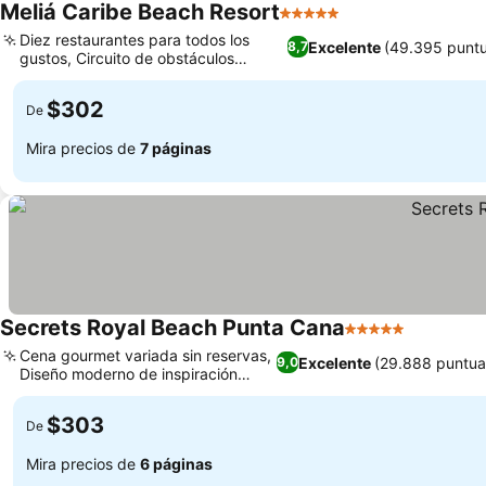
Meliá Caribe Beach Resort
5 Estrellas
Ver precios
Diez restaurantes para todos los
Excelente
(49.395 puntu
8,7
gustos, Circuito de obstáculos
Ver precios
inflable en el mar
$302
De
Mira precios de
7 páginas
Secrets Royal Beach Punta Cana
5 Estrellas
Ver preci
Cena gourmet variada sin reservas,
Excelente
(29.888 puntua
9,0
Diseño moderno de inspiración
Ver precios
caribeña
$303
De
Mira precios de
6 páginas