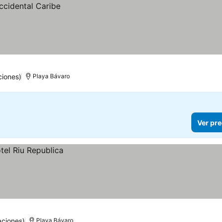
ciones)
Playa Bávaro
Ver pre
aciones)
Playa Bávaro