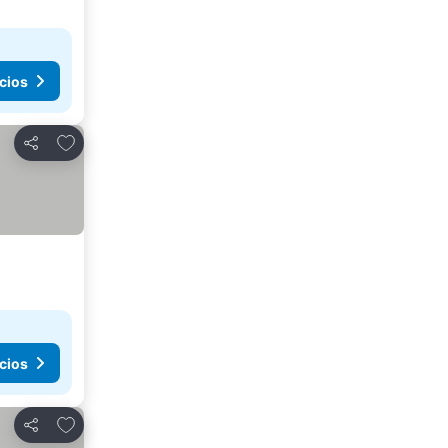
cios
Agregar a favoritos
Compartir
cios
Agregar a favoritos
Compartir