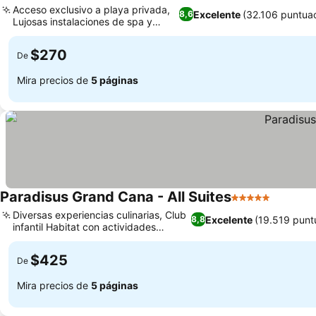
Acceso exclusivo a playa privada,
Excelente
(32.106 puntua
8,6
Lujosas instalaciones de spa y
Ver precios
bienestar
$270
De
Mira precios de
5 páginas
Paradisus Grand Cana - All Suites
5 Estrellas
Ver pre
Diversas experiencias culinarias, Club
Excelente
(19.519 punt
8,8
infantil Habitat con actividades
Ver precios
supervisadas
$425
De
Mira precios de
5 páginas