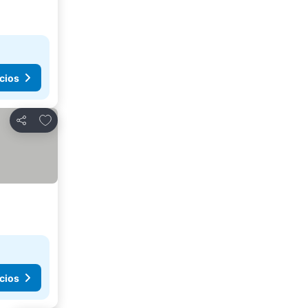
cios
Agregar a favoritos
Compartir
cios