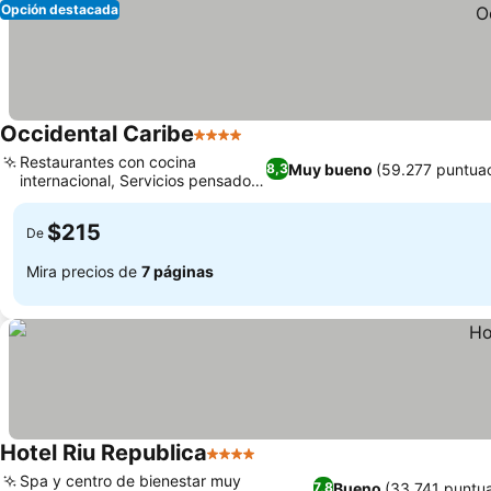
Opción destacada
Occidental Caribe
4 Estrellas
Ver precios
Restaurantes con cocina
Muy bueno
(59.277 puntua
8,3
internacional, Servicios pensados
Ver precios
para familias
$215
De
Mira precios de
7 páginas
Hotel Riu Republica
4 Estrellas
Ver precios
Spa y centro de bienestar muy
Bueno
(33.741 puntu
7,8