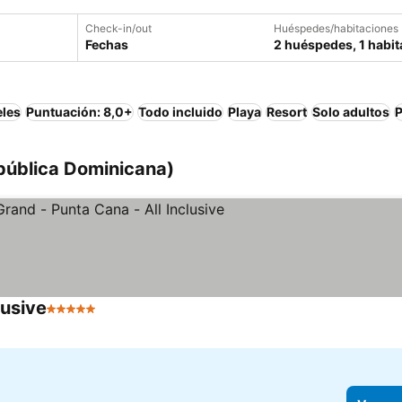
Check-in/out
Huéspedes/habitaciones
Fechas
2 huéspedes, 1 habit
eles
Puntuación: 8,0+
Todo incluido
Playa
Resort
Solo adultos
P
pública Dominicana)
lusive
5 Estrellas
Ver precios