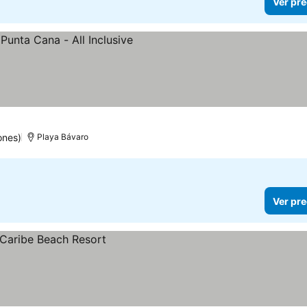
Ver pre
recios
ones)
Playa Bávaro
Ver pre