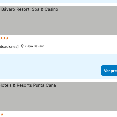
strellas
Ver precios
tuaciones)
Playa Bávaro
Ver pre
rellas
Ver precios