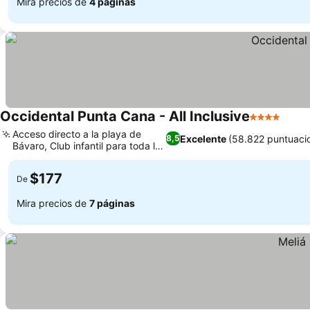
Mira precios de
4 páginas
Occidental Punta Cana - All Inclusive
4 Estrellas
Ver p
Acceso directo a la playa de
Excelente
(58.822 puntuaci
8,5
Bávaro, Club infantil para toda la
Ver precios
familia
$177
De
Mira precios de
7 páginas