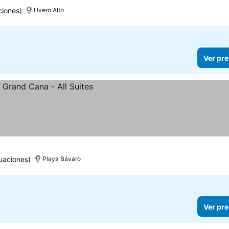
ciones)
Uvero Alto
Ver pre
cios
uaciones)
Playa Bávaro
Ver pre