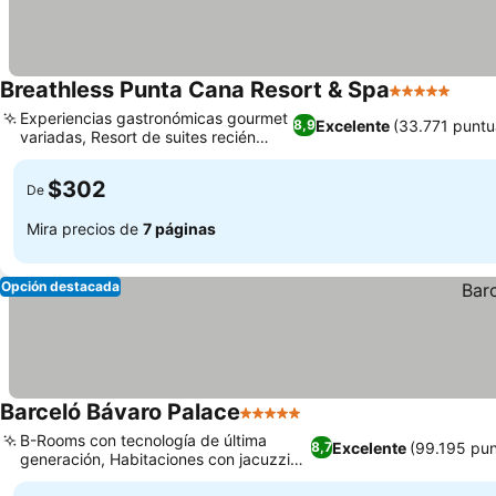
Breathless Punta Cana Resort & Spa
5 Estrellas
Ver 
Experiencias gastronómicas gourmet
Excelente
(33.771 puntu
8,9
variadas, Resort de suites recién
Ver precios
renovado
$302
De
Mira precios de
7 páginas
Opción destacada
Barceló Bávaro Palace
5 Estrellas
Ver precios
B-Rooms con tecnología de última
Excelente
(99.195 pun
8,7
generación, Habitaciones con jacuzzi
Ver precios
privado y vistas