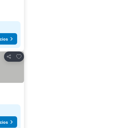
cios
Agregar a favoritos
Compartir
cios