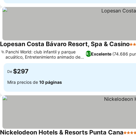
Lopesan Costa Bávaro Resort, Spa & Casino
5 E
Panchi World: club infantil y parque
Excelente
(74.686 pun
9,1
acuático, Entretenimiento animado de
Ver precios
día y de noche
$297
De
Mira precios de
10 páginas
Nickelodeon Hotels & Resorts Punta Cana
5 Est