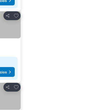
cios
Agregar a favoritos
Compartir
cios
Agregar a favoritos
Compartir