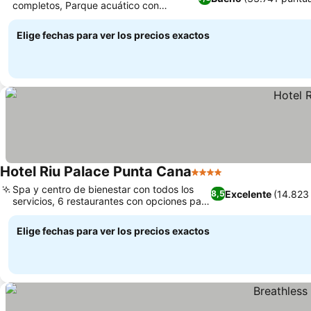
completos, Parque acuático con
Ver precios
toboganes en el hotel
Elige fechas para ver los precios exactos
Hotel Riu Palace Punta Cana
4 Estrellas
Ver precios
Spa y centro de bienestar con todos los
Excelente
(14.823
8,5
servicios, 6 restaurantes con opciones para
Ver precios
todos los gustos
Elige fechas para ver los precios exactos