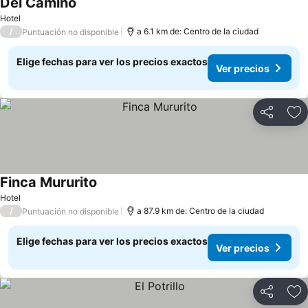
Del Camino
Ver precios
Hotel
/
a 6.1 km de: Centro de la ciudad
Puntuación no disponible
Elige fechas para ver los precios exactos
Ver precios
Compartir
Ag
Finca Mururito
Ver precios
Hotel
/
a 87.9 km de: Centro de la ciudad
Puntuación no disponible
Elige fechas para ver los precios exactos
Ver precios
Compartir
Ag