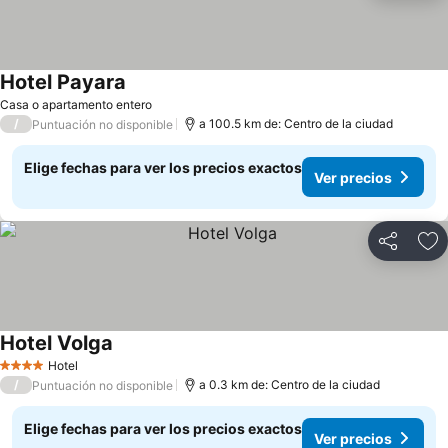
Hotel Payara
Ver precios
Casa o apartamento entero
/
a 100.5 km de: Centro de la ciudad
Puntuación no disponible
Elige fechas para ver los precios exactos
Ver precios
Compartir
Ag
Hotel Volga
Ver precios
Hotel
4 Estrellas
/
a 0.3 km de: Centro de la ciudad
Puntuación no disponible
Elige fechas para ver los precios exactos
Ver precios