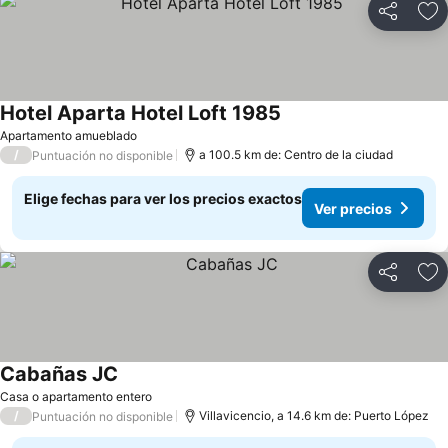
Compartir
Ag
Hotel Aparta Hotel Loft 1985
Ver precios
Apartamento amueblado
/
a 100.5 km de: Centro de la ciudad
Puntuación no disponible
Elige fechas para ver los precios exactos
Ver precios
Compartir
Ag
Cabañas JC
Ver precios
Casa o apartamento entero
/
Villavicencio, a 14.6 km de: Puerto López
Puntuación no disponible