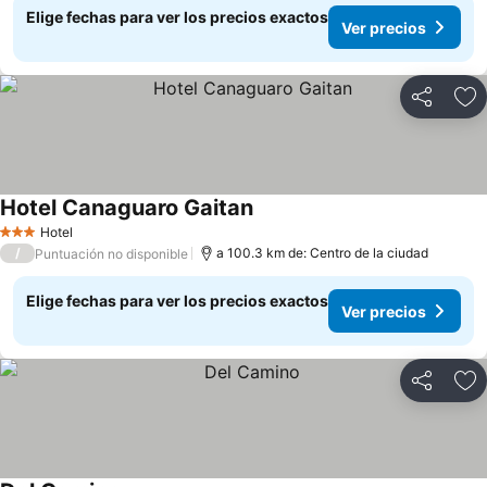
Elige fechas para ver los precios exactos
Ver precios
Compartir
Ag
Hotel Canaguaro Gaitan
Ver precios
Hotel
3 Estrellas
/
a 100.3 km de: Centro de la ciudad
Puntuación no disponible
Elige fechas para ver los precios exactos
Ver precios
Compartir
Ag