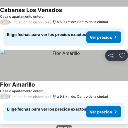
Cabanas Los Venados
Ver precios
Casa o apartamento entero
/
a 5.9 km de: Centro de la ciudad
Puntuación no disponible
Elige fechas para ver los precios exactos
Ver precios
Compartir
Ag
Flor Amarillo
Ver precios
Casa o apartamento entero
/
a 9.8 km de: Centro de la ciudad
Puntuación no disponible
Elige fechas para ver los precios exactos
Ver precios
Ver más