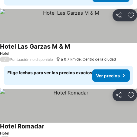
Compartir
Ag
Hotel Las Garzas M & M
Ver precios
Hotel
/
a 0.7 km de: Centro de la ciudad
Puntuación no disponible
Elige fechas para ver los precios exactos
Ver precios
Compartir
Ag
Hotel Romadar
Ver precios
Hotel