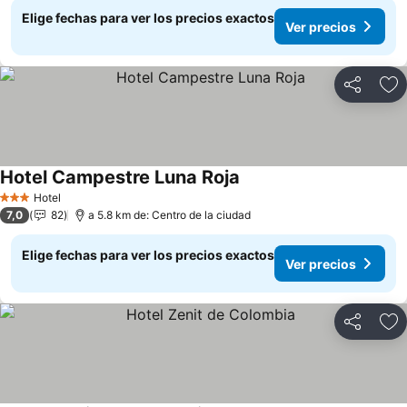
Elige fechas para ver los precios exactos
Ver precios
Compartir
Ag
Hotel Campestre Luna Roja
Ver precios
Hotel
3 Estrellas
7,0
82
a 5.8 km de: Centro de la ciudad
Elige fechas para ver los precios exactos
Ver precios
Compartir
Ag