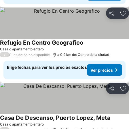
Compartir
Ag
Refugio En Centro Geografico
Ver precios
Casa o apartamento entero
/
a 0.9 km de: Centro de la ciudad
Puntuación no disponible
Elige fechas para ver los precios exactos
Ver precios
Compartir
Ag
Casa De Descanso, Puerto Lopez, Meta
Ver prec
Casa o apartamento entero