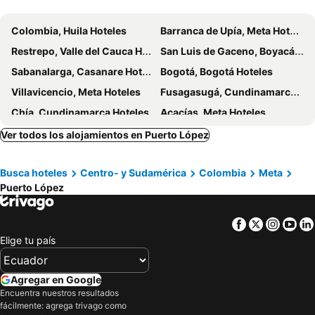
Colombia, Huila Hoteles
Barranca de Upía, Meta Hoteles
Restrepo, Valle del Cauca Hoteles
San Luis de Gaceno, Boyacá Hoteles
Sabanalarga, Casanare Hoteles
Bogotá, Bogotá Hoteles
Villavicencio, Meta Hoteles
Fusagasugá, Cundinamarca Hoteles
Chía, Cundinamarca Hoteles
Acacías, Meta Hoteles
Guatavita, Cundinamarca Hoteles
Granada, Meta Hoteles
Ver todos los alojamientos en Puerto López
La Calera, Cundinamarca Hoteles
Cartagena, Bolívar Hoteles
Busca hoteles
Centro- y Sudamérica
Colombia
Meta
Medellín, Antioquia Hoteles
San Andrés, San Andrés, Providencia and Santa Catalina Hoteles
Puerto López
Santa Marta, Magdalena Hoteles
Ipiales, Nariño Hoteles
Cali, Valle del Cauca Hoteles
Pasto, Nariño Hoteles
Facebook
Twitter
Insta
Yo
Barranquilla, Atlántico Hoteles
Elige tu país
Agregar en Google
Encuentra nuestros resultados
fácilmente: agrega trivago como