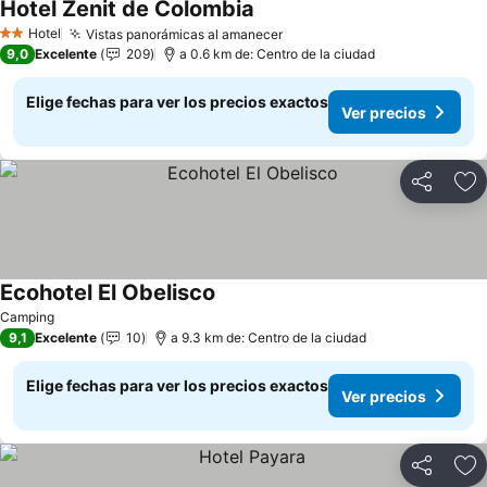
Hotel Zenit de Colombia
Ver precios
Hotel
Vistas panorámicas al amanecer
Ver precios
2 Estrellas
9,0
Excelente
209
a 0.6 km de: Centro de la ciudad
Elige fechas para ver los precios exactos
Ver precios
Compartir
Ag
Ecohotel El Obelisco
Ver precios
Camping
9,1
Excelente
10
a 9.3 km de: Centro de la ciudad
Elige fechas para ver los precios exactos
Ver precios
Compartir
Ag