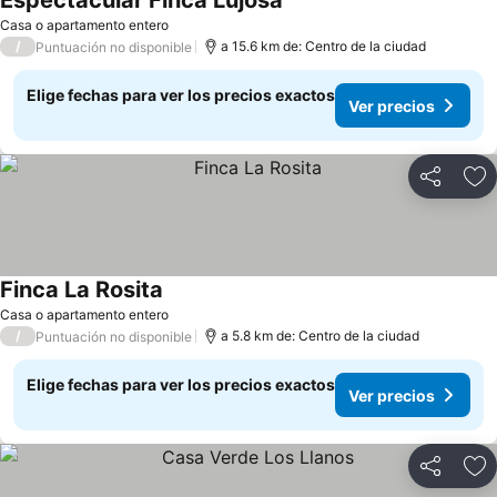
Espectacular Finca Lujosa
Ver precios
Casa o apartamento entero
/
a 15.6 km de: Centro de la ciudad
Puntuación no disponible
Elige fechas para ver los precios exactos
Ver precios
Compartir
Ag
Finca La Rosita
Ver precios
Casa o apartamento entero
/
a 5.8 km de: Centro de la ciudad
Puntuación no disponible
Elige fechas para ver los precios exactos
Ver precios
Compartir
Ag