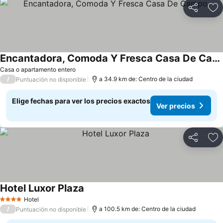
Compartir
Ag
Encantadora, Comoda Y Fresca Casa De Campo
Ver precios
Casa o apartamento entero
/
a 34.9 km de: Centro de la ciudad
Puntuación no disponible
Elige fechas para ver los precios exactos
Ver precios
Compartir
Ag
Hotel Luxor Plaza
Ver precios
Hotel
4 Estrellas
/
a 100.5 km de: Centro de la ciudad
Puntuación no disponible