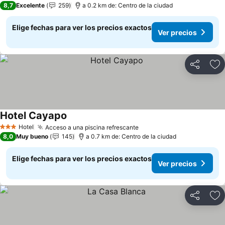
8,7
Excelente
259
a 0.2 km de: Centro de la ciudad
Elige fechas para ver los precios exactos
Ver precios
Compartir
Ag
Hotel Cayapo
Ver precios
Hotel
Acceso a una piscina refrescante
Ver precios
3 Estrellas
8,0
Muy bueno
145
a 0.7 km de: Centro de la ciudad
Elige fechas para ver los precios exactos
Ver precios
Compartir
Ag