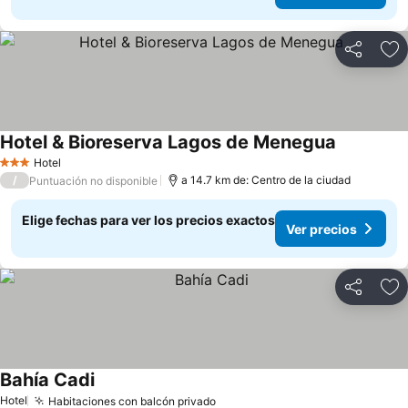
Compartir
Ag
Hotel & Bioreserva Lagos de Menegua
Ver precio
Hotel
3 Estrellas
/
a 14.7 km de: Centro de la ciudad
Puntuación no disponible
Elige fechas para ver los precios exactos
Ver precios
Compartir
Ag
Bahía Cadi
Ver precios
Hotel
Habitaciones con balcón privado
Ver precios