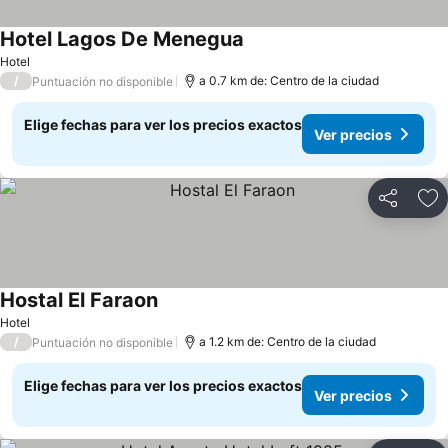
Hotel Lagos De Menegua
Ver precios
Hotel
/
a 0.7 km de: Centro de la ciudad
Puntuación no disponible
Elige fechas para ver los precios exactos
Ver precios
Compartir
Ag
Hostal El Faraon
Ver precios
Hotel
/
a 1.2 km de: Centro de la ciudad
Puntuación no disponible
Elige fechas para ver los precios exactos
Ver precios