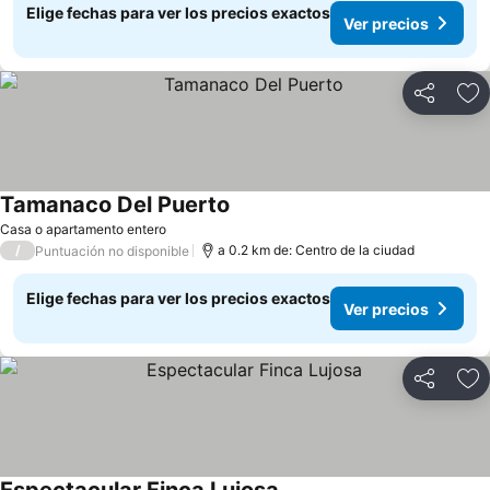
Elige fechas para ver los precios exactos
Ver precios
Compartir
Ag
Tamanaco Del Puerto
Ver precios
Casa o apartamento entero
/
a 0.2 km de: Centro de la ciudad
Puntuación no disponible
Elige fechas para ver los precios exactos
Ver precios
Compartir
Ag