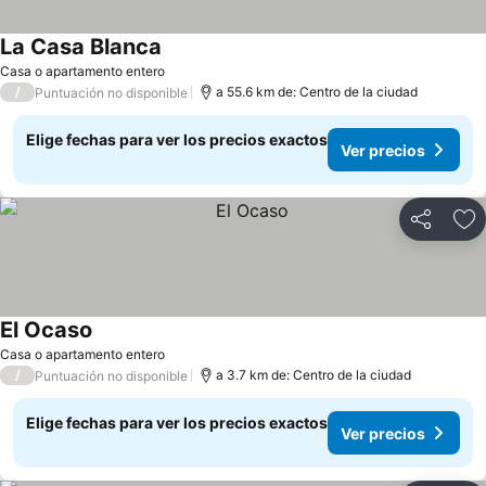
La Casa Blanca
Ver precios
Casa o apartamento entero
/
a 55.6 km de: Centro de la ciudad
Puntuación no disponible
Elige fechas para ver los precios exactos
Ver precios
Compartir
Ag
El Ocaso
Ver precios
Casa o apartamento entero
/
a 3.7 km de: Centro de la ciudad
Puntuación no disponible
Elige fechas para ver los precios exactos
Ver precios