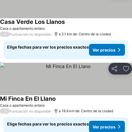
Casa Verde Los Llanos
Ver precios
Casa o apartamento entero
/
a 2.1 km de: Centro de la ciudad
Puntuación no disponible
Elige fechas para ver los precios exactos
Ver precios
Compartir
Ag
Mi Finca En El Llano
Ver precios
Casa o apartamento entero
/
a 19.9 km de: Centro de la ciudad
Puntuación no disponible
Elige fechas para ver los precios exactos
Ver precios