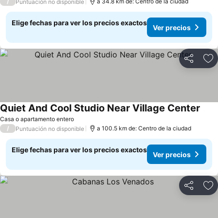
/
a 34.8 km de: Centro de la ciudad
Puntuación no disponible
Elige fechas para ver los precios exactos
Ver precios
Compartir
Ag
Quiet And Cool Studio Near Village Center
Ver 
Casa o apartamento entero
/
a 100.5 km de: Centro de la ciudad
Puntuación no disponible
Elige fechas para ver los precios exactos
Ver precios
Compartir
Ag