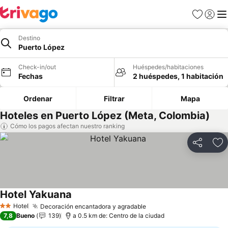
Favoritos
Iniciar 
Me
Destino
Puerto López
Check-in/out
Huéspedes/habitaciones
Fechas
2 huéspedes, 1 habitación
Ordenar
Filtrar
Mapa
Hoteles en Puerto López (Meta, Colombia)
Cómo los pagos afectan nuestro ranking
Compartir
Ag
Hotel Yakuana
Ver precios
Hotel
Decoración encantadora y agradable
Ver precios
2 Estrellas
7,8
Bueno
139
a 0.5 km de: Centro de la ciudad