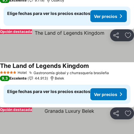
9,1
Excelente
9.119
Obaköy
Elige fechas para ver los precios exactos
Ver precios
Opción destacada
Compartir
Ag
The Land of Legends Kingdom
Ver precios
Hotel
Gastronomía global y churrasquería brasileña
Ver precio
5 Estrellas
9,3
Excelente
44.913
Belek
Elige fechas para ver los precios exactos
Ver precios
Opción destacada
Compartir
Ag