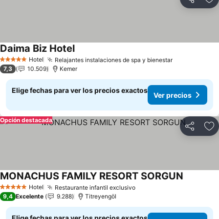
Compartir
Ag
Daima Biz Hotel
Ver precios
Hotel
Relajantes instalaciones de spa y bienestar
Ver precios
5 Estrellas
7,3
10.509
Kemer
Elige fechas para ver los precios exactos
Ver precios
Opción destacada
Compartir
Ag
MONACHUS FAMILY RESORT SORGUN
Ver preci
Hotel
Restaurante infantil exclusivo
Ver precios
5 Estrellas
9,4
Excelente
9.288
Titreyengöl
Elige fechas para ver los precios exactos