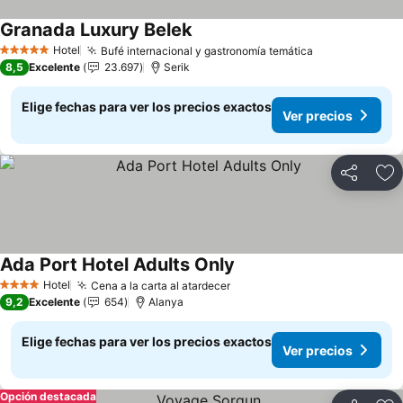
Granada Luxury Belek
Ver precios
Hotel
Bufé internacional y gastronomía temática
Ver precios
5 Estrellas
8,5
Excelente
23.697
Serik
Elige fechas para ver los precios exactos
Ver precios
Compartir
Ag
Ada Port Hotel Adults Only
Ver precios
Hotel
Cena a la carta al atardecer
Ver precios
4 Estrellas
9,2
Excelente
654
Alanya
Elige fechas para ver los precios exactos
Ver precios
Opción destacada