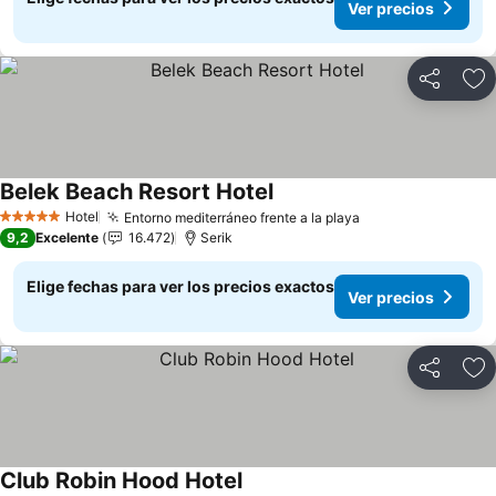
Ver precios
Compartir
Ag
Belek Beach Resort Hotel
Ver precios
Hotel
Entorno mediterráneo frente a la playa
Ver precios
5 Estrellas
9,2
Excelente
16.472
Serik
Elige fechas para ver los precios exactos
Ver precios
Compartir
Ag
Club Robin Hood Hotel
Ver precios