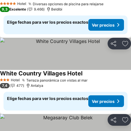
Ver precios
Hotel
Diversas opciones de piscina para relajarse
Ver precios
5 Estrellas
9,3
Excelente
9.466
Beldibi
Elige fechas para ver los precios exactos
Ver precios
Compartir
Ag
White Country Villages Hotel
Ver precios
Hotel
Terraza panorámica con vistas al mar
Ver precios
3 Estrellas
7,4
477
Antalya
Elige fechas para ver los precios exactos
Ver precios
Compartir
Ag