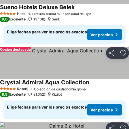
Sueno Hotels Deluxe Belek
Ver precios
Hotel
Circuito termal multisensorial del spa
Ver precios
5 Estrellas
9,0
Excelente
13.138
Serik
Elige fechas para ver los precios exactos
Ver precios
Opción destacada
Compartir
Ag
Crystal Admiral Aqua Collection
Ver precios
Resort
Colección de gastronomía global
Ver precios
5 Estrellas
8,8
Excelente
21.052
Kizilot
Elige fechas para ver los precios exactos
Ver precios