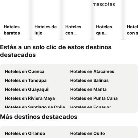
Hoteles
Hoteles de
Hoteles
Hoteles
Hote
baratos
lujo
con
que
con 
piscina
aceptan
mascotas
Estás a un solo clic de estos destinos
destacados
Hoteles en Cuenca
Hoteles en Atacames
Hoteles en Tonsupa
Hoteles en Salinas
Hoteles en Guayaquil
Hoteles en Manta
Hoteles en Riviera Maya
Hoteles en Punta Cana
Hoteles en Santiago de Chile
Hoteles en Ecuador
Más destinos destacados
Hoteles en México
Hoteles en Chicago
Hoteles en Orlando
Hoteles en Quito