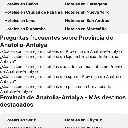
Hoteles en Baños
Hoteles en Cartagena
Hoteles en Ciudad de Panamá
Hoteles en Nueva York
Hoteles en Lima
Hoteles en San Andrés
Hoteles en Riobamba
Hoteles en Montañita
Preguntas frecuentes sobre Provincia de
Hoteles en Puerto López
Hoteles en Pedernales
Anatolia-Antalya
Hoteles en Miami
Hoteles en Roma
¿Cuáles son los mejores hoteles en Provincia de Anatolia-Antalya?
Hoteles en Ambato
Hoteles en Cojimies
¿Cuáles son los mejores hoteles de lujo en Provincia de Anatolia-
Antalya?
Hoteles en Lisboa
Hoteles en Zorritos
¿Cuáles son los mejores hoteles que admiten mascotas en Provincia
Hoteles en Oporto
Hoteles en Panamá
de Anatolia-Antalya?
¿Cuáles son los mejores hoteles con spa en Provincia de Anatolia-
Hoteles en Galápagos
Hoteles en Esmeraldas
Antalya?
¿Cuáles son los mejores hoteles con piscina en Provincia de
Hoteles en Curazao
Hoteles en Guatemala
Anatolia-Antalya?
Hoteles en Santa Cruz
Hoteles en Colombia
Provincia de Anatolia-Antalya - Más destinos
Hoteles en Campania
Hoteles en Manabí
destacados
Hoteles en Italia
Hoteles en Noruega
Hoteles en Tailandia
Hoteles en Serik
Hoteles en Nueva Jersey
Hoteles en Göynük