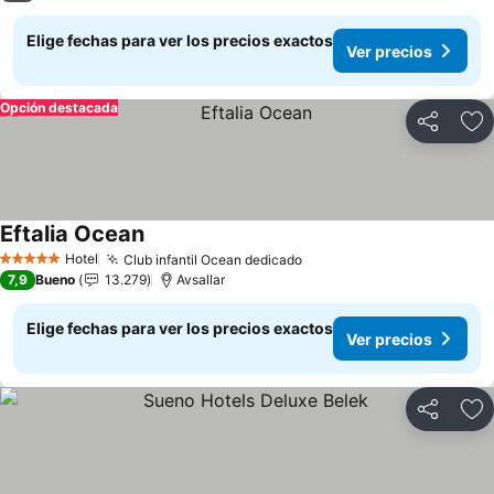
Elige fechas para ver los precios exactos
Ver precios
Opción destacada
Compartir
Ag
Eftalia Ocean
Ver precios
Hotel
Club infantil Ocean dedicado
Ver precios
5 Estrellas
7,9
Bueno
13.279
Avsallar
Elige fechas para ver los precios exactos
Ver precios
Compartir
Ag