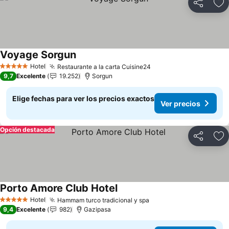
Compartir
Ag
Voyage Sorgun
Ver precios
Hotel
Restaurante a la carta Cuisine24
Ver precios
5 Estrellas
9,7
Excelente
19.252
Sorgun
Elige fechas para ver los precios exactos
Ver precios
Opción destacada
Compartir
Ag
Porto Amore Club Hotel
Ver precios
Hotel
Hammam turco tradicional y spa
Ver precios
5 Estrellas
9,4
Excelente
982
Gazipasa