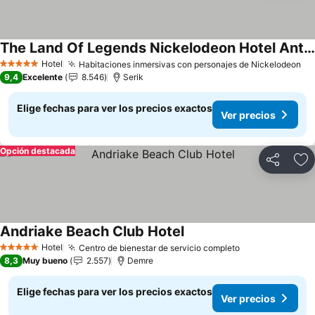
The Land Of Legends Nickelodeon Hotel Antalya
Ver precios
Hotel
Habitaciones inmersivas con personajes de Nickelodeon
Ve
5 Estrellas
9,4
Excelente
8.546
Serik
Elige fechas para ver los precios exactos
Ver precios
Opción destacada
Compartir
Ag
Andriake Beach Club Hotel
Ver precios
Hotel
Centro de bienestar de servicio completo
Ver precios
5 Estrellas
8,3
Muy bueno
2.557
Demre
Elige fechas para ver los precios exactos
Ver precios