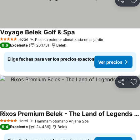
Compartir
Ag
Voyage Belek Golf & Spa
Ver precios
Hotel
Piscina exterior climatizada en el jardín
Ver precios
5 Estrellas
9,6
Excelente
26.173
Belek
Elige fechas para ver los precios exactos
Ver precios
Compartir
Ag
Rixos Premium Belek - The Land of Legends Access
Ver precios
Hotel
Hammam otomano Anjana Spa
Ver precios
5 Estrellas
9,4
Excelente
24.439
Belek