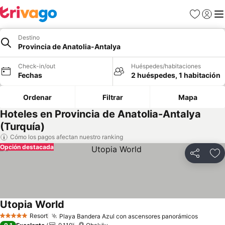
Favoritos
Iniciar 
Me
Destino
Provincia de Anatolia-Antalya
Check-in/out
Huéspedes/habitaciones
Fechas
2 huéspedes, 1 habitación
Ordenar
Filtrar
Mapa
Hoteles en Provincia de Anatolia-Antalya
(Turquía)
Cómo los pagos afectan nuestro ranking
Opción destacada
Compartir
Ag
Utopia World
Ver precios
Resort
Playa Bandera Azul con ascensores panorámicos
Ver pre
5 Estrellas