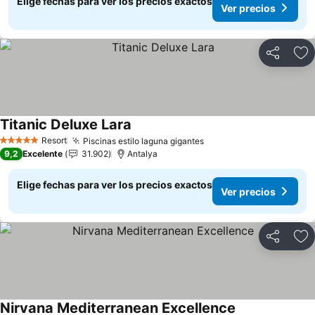
Elige fechas para ver los precios exactos
Ver precios
Compartir
Ag
Titanic Deluxe Lara
Ver precios
Resort
Piscinas estilo laguna gigantes
Ver precios
5 Estrellas
9,2
Excelente
31.902
Antalya
Elige fechas para ver los precios exactos
Ver precios
Compartir
Ag
Nirvana Mediterranean Excellence