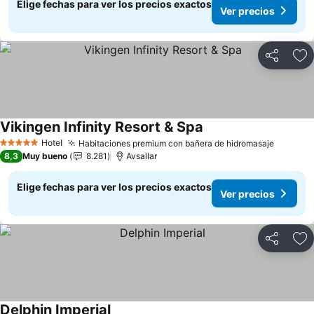
Elige fechas para ver los precios exactos
Ver precios
Compartir
Ag
Vikingen Infinity Resort & Spa
Ver precios
Hotel
Habitaciones premium con bañera de hidromasaje
Ver pre
5 Estrellas
8,3
Muy bueno
8.281
Avsallar
Elige fechas para ver los precios exactos
Ver precios
Compartir
Ag
Delphin Imperial