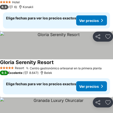
Hotel
4 Estrellas
6,3
6
Konakli
Elige fechas para ver los precios exactos
Ver precios
Compartir
Ag
Gloria Serenity Resort
Ver precios
Resort
Centro gastronómico artesanal en la primera planta
Ver p
5 Estrellas
9,5
Excelente
8.647
Belek
Elige fechas para ver los precios exactos
Ver precios
Compartir
Ag