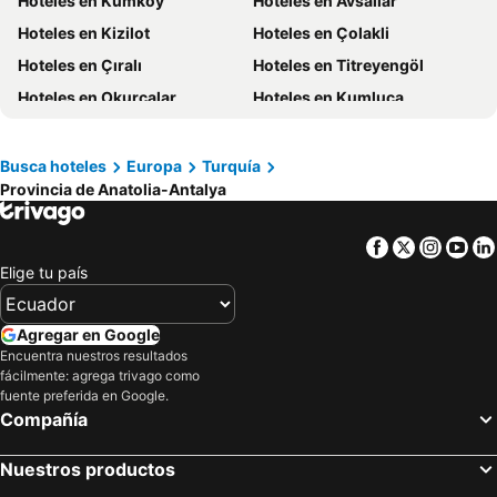
Hoteles en El Caribe
Hoteles en Kumköy
Hoteles en Lima
Hoteles en Avsallar
Hoteles en Tumbes
Hoteles en Kizilot
Hoteles en Orellana
Hoteles en Çolakli
Hoteles en San Cristóbal
Hoteles en Çıralı
Hoteles en Isla de Santorini
Hoteles en Titreyengöl
Hoteles en Okurcalar
Hoteles en Kumluca
Hoteles en Demre
Hoteles en Kiris
Hoteles en Patara
Hoteles en Finike
Busca hoteles
Europa
Turquía
Provincia de Anatolia-Antalya
Hoteles en Kalkan
Hoteles en Kizilagac
Hoteles en Konyaaltı
Hoteles en Incekum
Facebook
Twitter
Insta
Yo
Hoteles en Kundu
Hoteles en Mahmutlar
Elige tu país
Hoteles en Tekirova
Hoteles en Camyuva
Hoteles en Obaköy
Hoteles en Gazipasa
Agregar en Google
Encuentra nuestros resultados
fácilmente: agrega trivago como
fuente preferida en Google.
Compañía
Nuestros productos