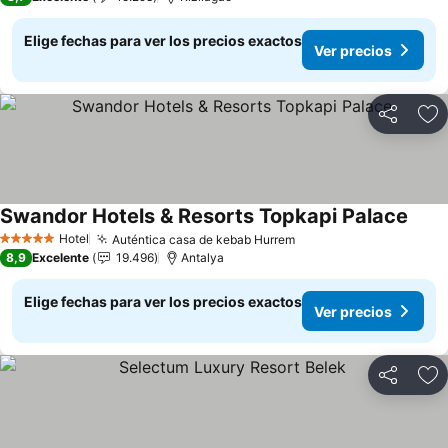
Elige fechas para ver los precios exactos
Ver precios
Compartir
Ag
Swandor Hotels & Resorts Topkapi Palace
Ver p
Hotel
Auténtica casa de kebab Hurrem
Ver precios
5 Estrellas
8,9
Excelente
19.496
Antalya
Elige fechas para ver los precios exactos
Ver precios
Compartir
Ag