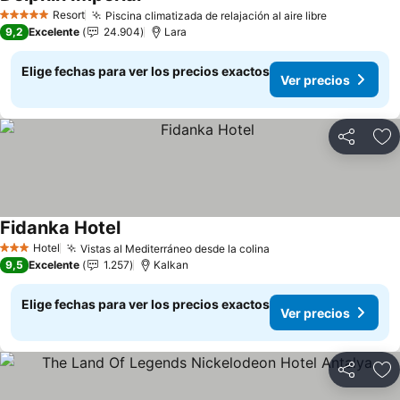
Ver precios
Resort
Piscina climatizada de relajación al aire libre
Ver precio
5 Estrellas
9,2
Excelente
24.904
Lara
Elige fechas para ver los precios exactos
Ver precios
Compartir
Ag
Fidanka Hotel
Ver precios
Hotel
Vistas al Mediterráneo desde la colina
Ver precios
3 Estrellas
9,5
Excelente
1.257
Kalkan
Elige fechas para ver los precios exactos
Ver precios
Compartir
Ag