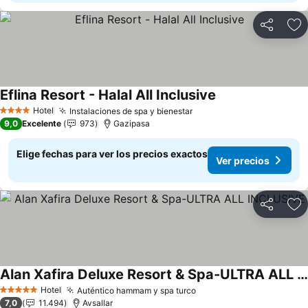
Compartir
Ag
Eflina Resort - Halal All Inclusive
Ver precios
Hotel
Instalaciones de spa y bienestar
Ver precios
4 Estrellas
9,0
Excelente
973
Gazipasa
Elige fechas para ver los precios exactos
Ver precios
Compartir
Ag
Alan Xafira Deluxe Resort & Spa-ULTRA ALL INCLUSIVE
Ver precios
Hotel
Auténtico hammam y spa turco
Ver precios
5 Estrellas
7,0
11.494
Avsallar