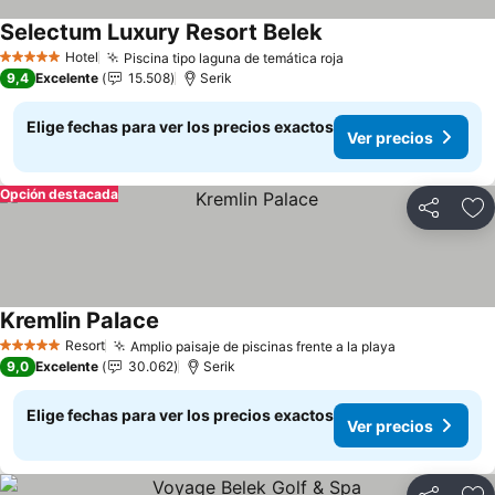
Selectum Luxury Resort Belek
Ver precios
Hotel
Piscina tipo laguna de temática roja
Ver precios
5 Estrellas
9,4
Excelente
15.508
Serik
Elige fechas para ver los precios exactos
Ver precios
Opción destacada
Compartir
Ag
Kremlin Palace
Ver precios
Resort
Amplio paisaje de piscinas frente a la playa
Ver precios
5 Estrellas
9,0
Excelente
30.062
Serik
Elige fechas para ver los precios exactos
Ver precios