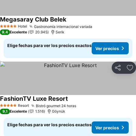
Megasaray Club Belek
Ver precios
Hotel
Gastronomía internacional variada
Ver precios
5 Estrellas
9,4
Excelente
20.945
Serik
Elige fechas para ver los precios exactos
Ver precios
Compartir
Ag
FashionTV Luxe Resort
Ver precios
Resort
Bistró gourmet 24 horas
Ver precios
5 Estrellas
9,1
Excelente
1.516
Göynük
Elige fechas para ver los precios exactos
Ver precios