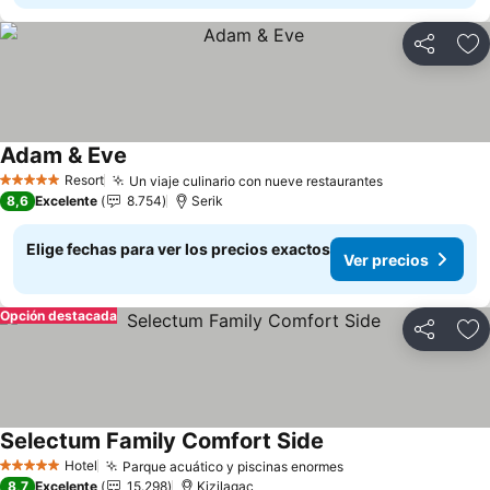
Compartir
Ag
Adam & Eve
Ver precios
Resort
Un viaje culinario con nueve restaurantes
Ver precios
5 Estrellas
8,6
Excelente
8.754
Serik
Elige fechas para ver los precios exactos
Ver precios
Opción destacada
Compartir
Ag
Selectum Family Comfort Side
Ver precios
Hotel
Parque acuático y piscinas enormes
Ver precios
5 Estrellas
8,7
Excelente
15.298
Kizilagac