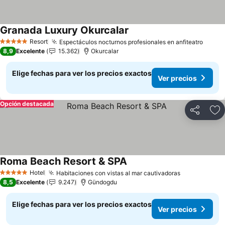
Granada Luxury Okurcalar
Ver precios
Resort
Espectáculos nocturnos profesionales en anfiteatro
Ver p
5 Estrellas
8,9
Excelente
15.362
Okurcalar
Elige fechas para ver los precios exactos
Ver precios
Opción destacada
Compartir
Ag
Roma Beach Resort & SPA
Ver precios
Hotel
Habitaciones con vistas al mar cautivadoras
Ver precios
5 Estrellas
8,5
Excelente
9.247
Gündogdu
Elige fechas para ver los precios exactos
Ver precios