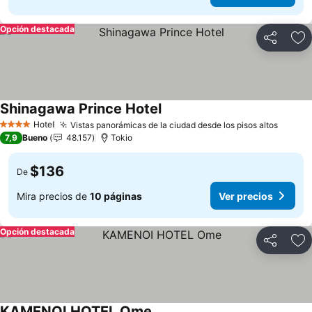
Opción destacada
Compartir
Ag
Shinagawa Prince Hotel
Ver precios
Hotel
Vistas panorámicas de la ciudad desde los pisos altos
Ver pr
4 Estrellas
7,9
Bueno
48.157
Tokio
$136
De
Mira precios de
10 páginas
Ver precios
Opción destacada
Compartir
Ag
KAMENOI HOTEL Ome