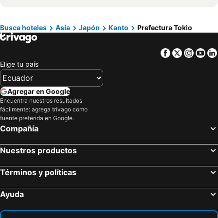
Hoteles en Campania
Hoteles en Manabí
Hoteles en Italia
Hoteles en Noruega
Busca hoteles
Asia
Japón
Kanto
Prefectura Tokio
Hoteles en Tailandia
Hoteles en Nueva Jersey
Hoteles en El Caribe
Hoteles en Lima
Facebook
Twitter
Insta
Yo
Hoteles en Tumbes
Hoteles en Orellana
Elige tu país
Hoteles en San Cristóbal
Hoteles en Isla de Santorini
Agregar en Google
Encuentra nuestros resultados
fácilmente: agrega trivago como
fuente preferida en Google.
Compañía
Nuestros productos
Términos y políticas
Ayuda