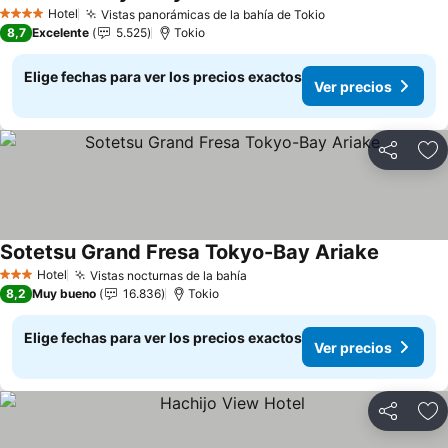
Ver precios
Hotel
Vistas panorámicas de la bahía de Tokio
Ver precios
4 Estrellas
8,7
Excelente
5.525
Tokio
Elige fechas para ver los precios exactos
Ver precios
Compartir
Ag
Sotetsu Grand Fresa Tokyo-Bay Ariake
Ver prec
Hotel
Vistas nocturnas de la bahía
Ver precios
3 Estrellas
8,2
Muy bueno
16.836
Tokio
Elige fechas para ver los precios exactos
Ver precios
Compartir
Ag