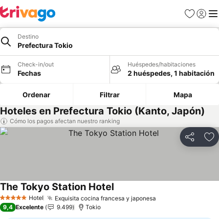
Favoritos
Iniciar 
Me
Destino
Prefectura Tokio
Check-in/out
Huéspedes/habitaciones
Fechas
2 huéspedes, 1 habitación
Ordenar
Filtrar
Mapa
Hoteles en Prefectura Tokio (Kanto, Japón)
Cómo los pagos afectan nuestro ranking
Compartir
Ag
The Tokyo Station Hotel
Ver precios
Hotel
Exquisita cocina francesa y japonesa
Ver precios
5 Estrellas
9,4
Excelente
9.499
Tokio