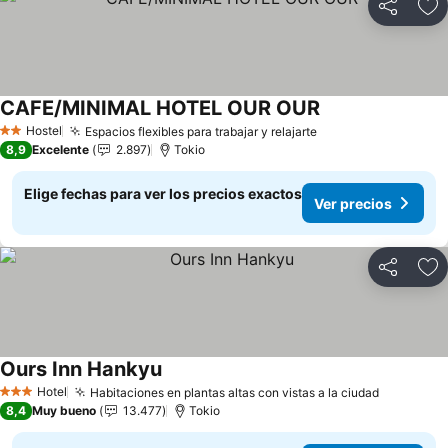
Compartir
Ag
CAFE/MINIMAL HOTEL OUR OUR
Ver precios
Hostel
Espacios flexibles para trabajar y relajarte
Ver precios
2 Estrellas
8,9
Excelente
2.897
Tokio
Elige fechas para ver los precios exactos
Ver precios
Compartir
Ag
Ours Inn Hankyu
Ver precios
Hotel
Habitaciones en plantas altas con vistas a la ciudad
Ver prec
3 Estrellas
8,4
Muy bueno
13.477
Tokio