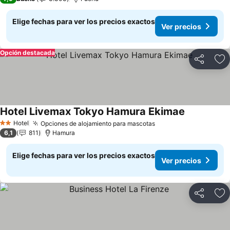
Elige fechas para ver los precios exactos
Ver precios
Opción destacada
Compartir
Ag
Hotel Livemax Tokyo Hamura Ekimae
Ver precios
Hotel
Opciones de alojamiento para mascotas
Ver precios
2 Estrellas
6,1
811
Hamura
Elige fechas para ver los precios exactos
Ver precios
Compartir
Ag