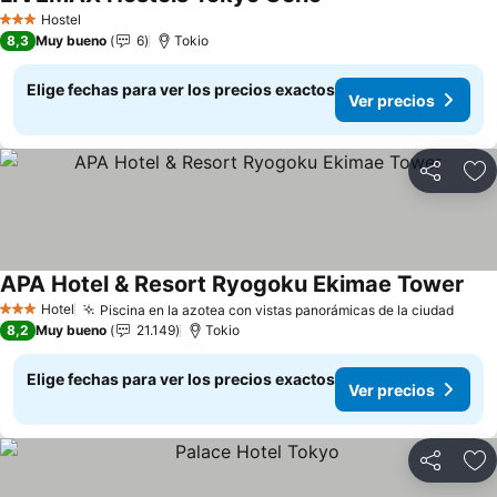
Ver precios
Hostel
3 Estrellas
8,3
Muy bueno
6
Tokio
Elige fechas para ver los precios exactos
Ver precios
Compartir
Ag
APA Hotel & Resort Ryogoku Ekimae Tower
Ver
Hotel
Piscina en la azotea con vistas panorámicas de la ciudad
Ver p
3 Estrellas
8,2
Muy bueno
21.149
Tokio
Elige fechas para ver los precios exactos
Ver precios
Compartir
Ag