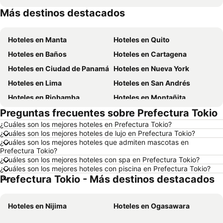
Más destinos destacados
Hoteles en México
Hoteles en Chicago
Hoteles en Manta
Hoteles en Quito
Hoteles en Baños
Hoteles en Cartagena
Hoteles en Ciudad de Panamá
Hoteles en Nueva York
Hoteles en Lima
Hoteles en San Andrés
Hoteles en Riobamba
Hoteles en Montañita
Preguntas frecuentes sobre Prefectura Tokio
Hoteles en Puerto López
Hoteles en Pedernales
¿Cuáles son los mejores hoteles en Prefectura Tokio?
Hoteles en Miami
Hoteles en Roma
¿Cuáles son los mejores hoteles de lujo en Prefectura Tokio?
Hoteles en Ambato
Hoteles en Cojimies
¿Cuáles son los mejores hoteles que admiten mascotas en
Prefectura Tokio?
Hoteles en Lisboa
Hoteles en Zorritos
¿Cuáles son los mejores hoteles con spa en Prefectura Tokio?
¿Cuáles son los mejores hoteles con piscina en Prefectura Tokio?
Hoteles en Oporto
Hoteles en Panamá
Prefectura Tokio - Más destinos destacados
Hoteles en Galápagos
Hoteles en Esmeraldas
Hoteles en Curazao
Hoteles en Guatemala
Hoteles en Nijima
Hoteles en Ogasawara
Hoteles en Santa Cruz
Hoteles en Colombia