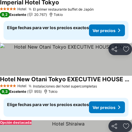
Imperial Hotel Tokyo
Ver precios
Hotel
El primer restaurante buffet de Japón
Ver precios
5 Estrellas
9,2
Excelente
20.767
Tokio
Elige fechas para ver los precios exactos
Ver precios
Compartir
Ag
Hotel New Otani Tokyo EXECUTIVE HOUSE ZEN
Ver precios
Hotel
Instalaciones del hotel supercompletas
Ver precios
5 Estrellas
9,3
Excelente
955
Tokio
Elige fechas para ver los precios exactos
Ver precios
Opción destacada
Compartir
Ag