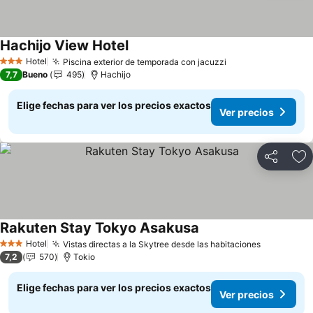
Hachijo View Hotel
Ver precios
Hotel
Piscina exterior de temporada con jacuzzi
Ver precios
3 Estrellas
7,7
Bueno
495
Hachijo
Elige fechas para ver los precios exactos
Ver precios
Compartir
Ag
Rakuten Stay Tokyo Asakusa
Ver precios
Hotel
Vistas directas a la Skytree desde las habitaciones
Ver preci
3 Estrellas
7,2
570
Tokio
Elige fechas para ver los precios exactos
Ver precios