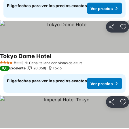
Elige fechas para ver los precios exactos
Ver precios
Compartir
Ag
Tokyo Dome Hotel
Ver precios
Hotel
Cena italiana con vistas de altura
Ver precios
4 Estrellas
8,6
Excelente
20.358
Tokio
Elige fechas para ver los precios exactos
Ver precios
Compartir
Ag