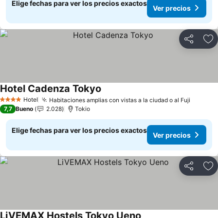
Elige fechas para ver los precios exactos
Ver precios
Compartir
Ag
Hotel Cadenza Tokyo
Ver precios
Hotel
Habitaciones amplias con vistas a la ciudad o al Fuji
Ver pre
4 Estrellas
7,7
Bueno
2.028
Tokio
Elige fechas para ver los precios exactos
Ver precios
Compartir
Ag
LiVEMAX Hostels Tokyo Ueno