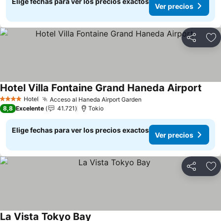
Elige fechas para ver los precios exactos
Ver precios
Compartir
Ag
Hotel Villa Fontaine Grand Haneda Airport
Ver p
Hotel
Acceso al Haneda Airport Garden
Ver precios
4 Estrellas
8,8
Excelente
41.721
Tokio
Elige fechas para ver los precios exactos
Ver precios
Compartir
Ag
La Vista Tokyo Bay