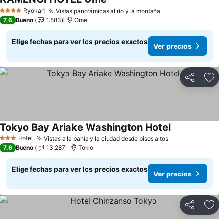
Ver precios
Ryokan
Vistas panorámicas al río y la montaña
Ver precios
4 Estrellas
7,6
Bueno
1.583
Ome
Elige fechas para ver los precios exactos
Ver precios
Compartir
Ag
Tokyo Bay Ariake Washington Hotel
Ver precios
Hotel
Vistas a la bahía y la ciudad desde pisos altos
Ver precios
3 Estrellas
7,6
Bueno
13.287
Tokio
Elige fechas para ver los precios exactos
Ver precios
Compartir
Ag