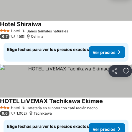
Hotel Shiraiwa
Ver precios
Hotel
Baños termales naturales
Ver precios
3 Estrellas
6,7
458
Oshima
Elige fechas para ver los precios exactos
Ver precios
Compartir
Ag
HOTEL LiVEMAX Tachikawa Ekimae
Ver precios
Hotel
Cafetería en el hotel con café recién hecho
Ver precios
3 Estrellas
6,6
1.002
Tachikawa
Elige fechas para ver los precios exactos
Ver precios