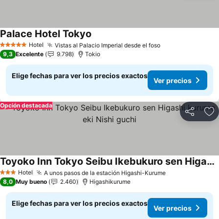
Palace Hotel Tokyo
Ver precios
Hotel
Vistas al Palacio Imperial desde el foso
Ver precios
5 Estrellas
9,3
Excelente
9.798
Tokio
Elige fechas para ver los precios exactos
Ver precios
Opción destacada
Compartir
Ag
Toyoko Inn Tokyo Seibu Ikebukuro sen Higashi kurume eki Nishi guchi
Ver precios
Hotel
A unos pasos de la estación Higashi-Kurume
Ver precios
3 Estrellas
8,0
Muy bueno
2.460
Higashikurume
Elige fechas para ver los precios exactos
Ver precios