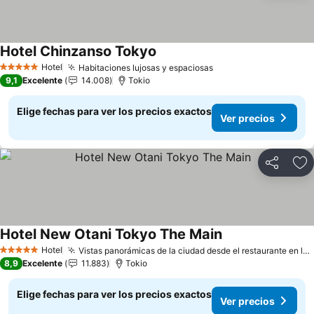
Hotel Chinzanso Tokyo
Ver precios
Hotel
Habitaciones lujosas y espaciosas
Ver precios
5 Estrellas
9,1
Excelente
14.008
Tokio
Elige fechas para ver los precios exactos
Ver precios
Compartir
Ag
Hotel New Otani Tokyo The Main
Ver precios
Hotel
Vistas panorámicas de la ciudad desde el restaurante en las alturas
5 Estrellas
8,9
Excelente
11.883
Tokio
Elige fechas para ver los precios exactos
Ver precios