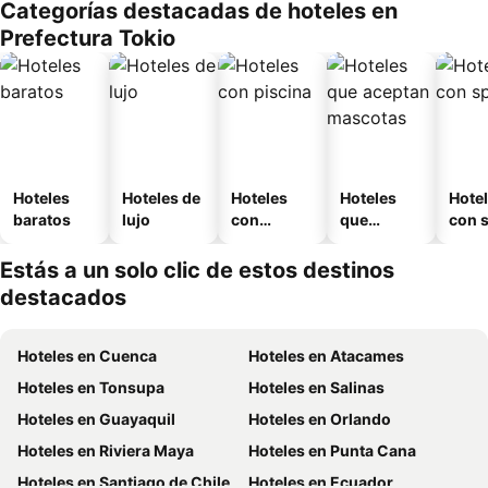
Categorías destacadas de hoteles en
Prefectura Tokio
Hoteles
Hoteles de
Hoteles
Hoteles
Hote
baratos
lujo
con
que
con 
piscina
aceptan
mascotas
Estás a un solo clic de estos destinos
destacados
Hoteles en Cuenca
Hoteles en Atacames
Hoteles en Tonsupa
Hoteles en Salinas
Hoteles en Guayaquil
Hoteles en Orlando
Hoteles en Riviera Maya
Hoteles en Punta Cana
Hoteles en Santiago de Chile
Hoteles en Ecuador