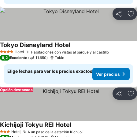
Compartir
Ag
Tokyo Disneyland Hotel
Ver precios
Hotel
Habitaciones con vistas al parque y al castillo
Ver precios
4 Estrellas
9,2
Excelente
11.650
Tokio
Elige fechas para ver los precios exactos
Ver precios
Opción destacada
Compartir
Ag
Kichijoji Tokyu REI Hotel
Ver precios
Hotel
A un paso de la estación Kichijoji
Ver precios
3 Estrellas