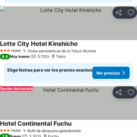
Compartir
Ag
Lotte City Hotel Kinshicho
Ver precios
Hotel
Vistas panorámicas de la Tokyo Skytree
Ver precios
3 Estrellas
8,4
Muy bueno
5.700
Tokio
Elige fechas para ver los precios exactos
Ver precios
Opción destacada
Compartir
Ag
Hotel Continental Fuchu
Ver precios
Hotel
Bufé de desayuno galardonado
Ver precios
3 Estrellas
7,9
Bueno
3.303
Fuchu