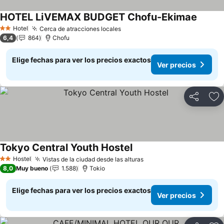
HOTEL LiVEMAX BUDGET Chofu-Ekimae
Ver pre
Hotel
Cerca de atracciones locales
Ver precios
2 Estrellas
6,4
864
Chofu
Elige fechas para ver los precios exactos
Ver precios
Compartir
Ag
Tokyo Central Youth Hostel
Ver precios
Hostel
Vistas de la ciudad desde las alturas
Ver precios
2 Estrellas
8,0
Muy bueno
1.588
Tokio
Elige fechas para ver los precios exactos
Ver precios