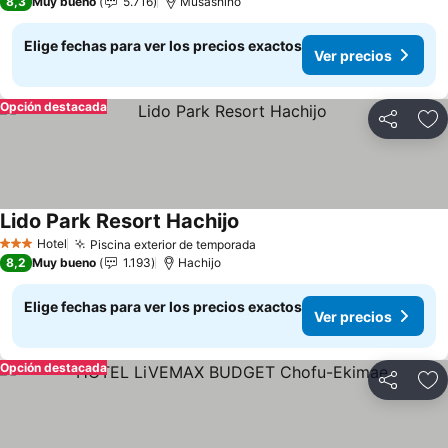
8,3
Muy bueno
5.716
Musashino
Elige fechas para ver los precios exactos
Ver precios
Opción destacada
Compartir
Ag
Lido Park Resort Hachijo
Ver precios
Hotel
Piscina exterior de temporada
Ver precios
3 Estrellas
8,2
Muy bueno
1.193
Hachijo
Elige fechas para ver los precios exactos
Ver precios
Opción destacada
Compartir
Ag