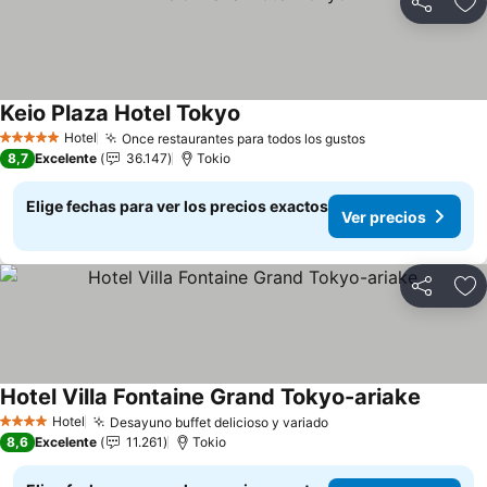
Compartir
Ag
Keio Plaza Hotel Tokyo
Ver precios
Hotel
Once restaurantes para todos los gustos
Ver precios
5 Estrellas
8,7
Excelente
36.147
Tokio
Elige fechas para ver los precios exactos
Ver precios
Compartir
Ag
Hotel Villa Fontaine Grand Tokyo-ariake
Ver pre
Hotel
Desayuno buffet delicioso y variado
Ver precios
4 Estrellas
8,6
Excelente
11.261
Tokio