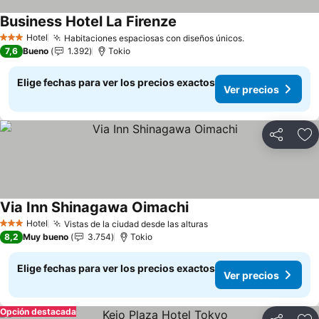
Business Hotel La Firenze
Ver precios
Hotel
Habitaciones espaciosas con diseños únicos.
Ver precios
3 Estrellas
7,6
Bueno
1.392
Tokio
Elige fechas para ver los precios exactos
Ver precios
Compartir
Ag
Via Inn Shinagawa Oimachi
Ver precios
Hotel
Vistas de la ciudad desde las alturas
Ver precios
3 Estrellas
8,2
Muy bueno
3.754
Tokio
Elige fechas para ver los precios exactos
Ver precios
Opción destacada