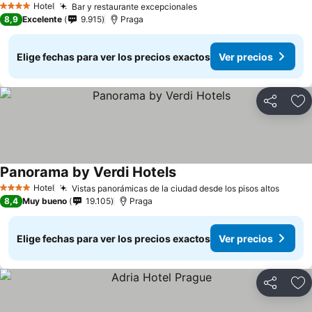
Hotel
Bar y restaurante excepcionales
4 Estrellas
8,9
Excelente
9.915
Praga
Elige fechas para ver los precios exactos
Ver precios
Compartir
Ag
Panorama by Verdi Hotels
Hotel
Vistas panorámicas de la ciudad desde los pisos altos
4 Estrellas
8,4
Muy bueno
19.105
Praga
Elige fechas para ver los precios exactos
Ver precios
Compartir
Ag