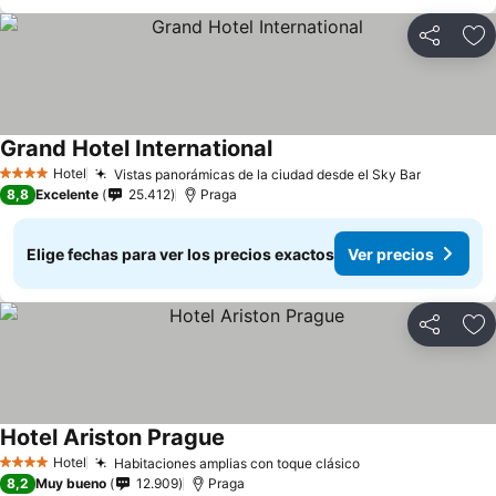
Compartir
Ag
Grand Hotel International
Hotel
Vistas panorámicas de la ciudad desde el Sky Bar
4 Estrellas
8,8
Excelente
25.412
Praga
Elige fechas para ver los precios exactos
Ver precios
Compartir
Ag
Hotel Ariston Prague
Hotel
Habitaciones amplias con toque clásico
4 Estrellas
8,2
Muy bueno
12.909
Praga