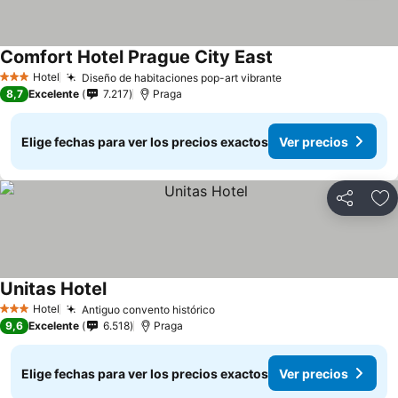
Comfort Hotel Prague City East
Hotel
Diseño de habitaciones pop-art vibrante
3 Estrellas
8,7
Excelente
7.217
Praga
Elige fechas para ver los precios exactos
Ver precios
Compartir
Ag
Unitas Hotel
Hotel
Antiguo convento histórico
3 Estrellas
9,6
Excelente
6.518
Praga
Elige fechas para ver los precios exactos
Ver precios