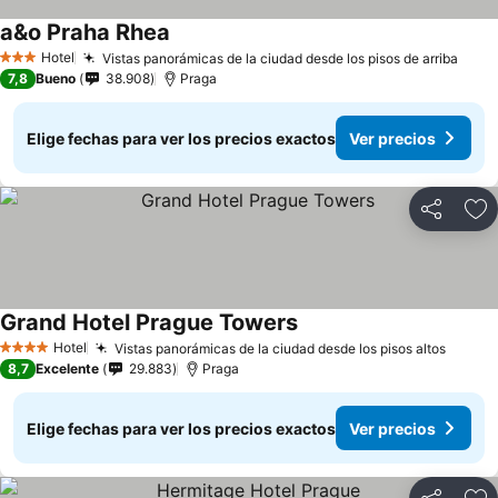
a&o Praha Rhea
Hotel
Vistas panorámicas de la ciudad desde los pisos de arriba
3 Estrellas
7,8
Bueno
38.908
Praga
Elige fechas para ver los precios exactos
Ver precios
Compartir
Ag
Grand Hotel Prague Towers
Hotel
Vistas panorámicas de la ciudad desde los pisos altos
4 Estrellas
8,7
Excelente
29.883
Praga
Elige fechas para ver los precios exactos
Ver precios