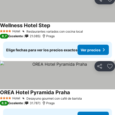
Compartir
Ag
Wellness Hotel Step
Hotel
Restaurantes variados con cocina local
4 Estrellas
8,7
Excelente
21.085
Praga
Elige fechas para ver los precios exactos
Ver precios
Compartir
Ag
OREA Hotel Pyramida Praha
Hotel
Desayuno gourmet con café de barista
4 Estrellas
8,9
Excelente
31.787
Praga