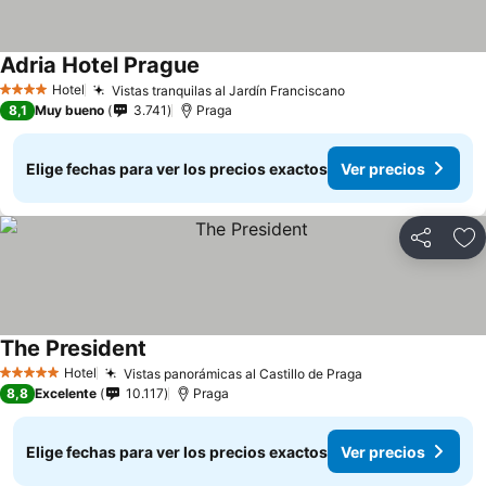
Adria Hotel Prague
Hotel
Vistas tranquilas al Jardín Franciscano
4 Estrellas
8,1
Muy bueno
3.741
Praga
Elige fechas para ver los precios exactos
Ver precios
Compartir
Ag
The President
Hotel
Vistas panorámicas al Castillo de Praga
5 Estrellas
8,8
Excelente
10.117
Praga
Elige fechas para ver los precios exactos
Ver precios