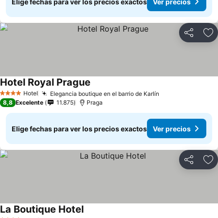
Elige fechas para ver los precios exactos
Ver precios
Compartir
Ag
Hotel Royal Prague
Hotel
Elegancia boutique en el barrio de Karlín
4 Estrellas
8,8
Excelente
11.875
Praga
Elige fechas para ver los precios exactos
Ver precios
Compartir
Ag
La Boutique Hotel