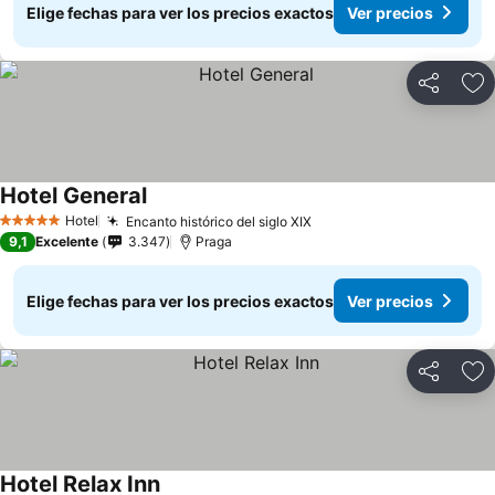
Elige fechas para ver los precios exactos
Ver precios
Compartir
Ag
Hotel General
Hotel
Encanto histórico del siglo XIX
5 Estrellas
9,1
Excelente
3.347
Praga
Elige fechas para ver los precios exactos
Ver precios
Compartir
Ag
Hotel Relax Inn