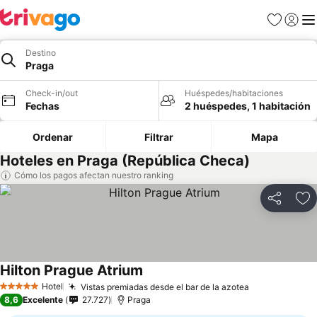
Favoritos
Iniciar 
Me
Destino
Praga
Check-in/out
Huéspedes/habitaciones
Fechas
2 huéspedes, 1 habitación
Ordenar
Filtrar
Mapa
Hoteles en Praga (República Checa)
Cómo los pagos afectan nuestro ranking
Compartir
Ag
Hilton Prague Atrium
Hotel
Vistas premiadas desde el bar de la azotea
5 Estrellas
8,6
Excelente
27.727
Praga