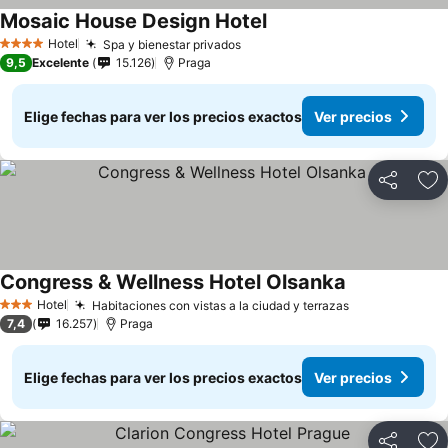
Mosaic House Design Hotel
Hotel
Spa y bienestar privados
4 Estrellas
9,5
Excelente
15.126
Praga
Elige fechas para ver los precios exactos
Ver precios
Compartir
Ag
Congress & Wellness Hotel Olsanka
Hotel
Habitaciones con vistas a la ciudad y terrazas
3 Estrellas
7,4
16.257
Praga
Elige fechas para ver los precios exactos
Ver precios