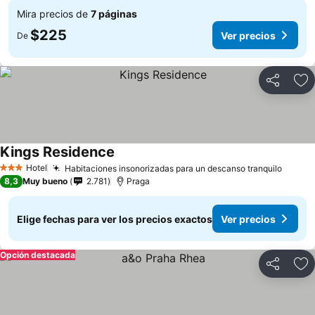
Mira precios de
7 páginas
$225
Ver precios
De
Compartir
Ag
Kings Residence
Hotel
Habitaciones insonorizadas para un descanso tranquilo
3 Estrellas
8,3
Muy bueno
2.781
Praga
Elige fechas para ver los precios exactos
Ver precios
Opción destacada
Compartir
Ag