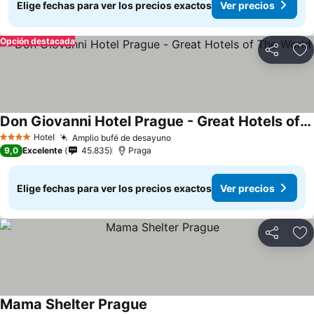
Elige fechas para ver los precios exactos
Ver precios
Opción destacada
Compartir
Ag
Don Giovanni Hotel Prague - Great Hotels of The World
Hotel
Amplio bufé de desayuno
4 Estrellas
9,0
Excelente
45.835
Praga
Elige fechas para ver los precios exactos
Ver precios
Compartir
Ag
Mama Shelter Prague