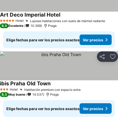
Art Deco Imperial Hotel
Hotel
Lujosas habitaciones con suelo de mármol radiante
5 Estrellas
9,3
Excelente
10.369
Praga
Elige fechas para ver los precios exactos
Ver precios
Compartir
Ag
ibis Praha Old Town
Hotel
Habitación premium con espacio extra
3 Estrellas
8,3
Muy bueno
14.037
Praga
Elige fechas para ver los precios exactos
Ver precios