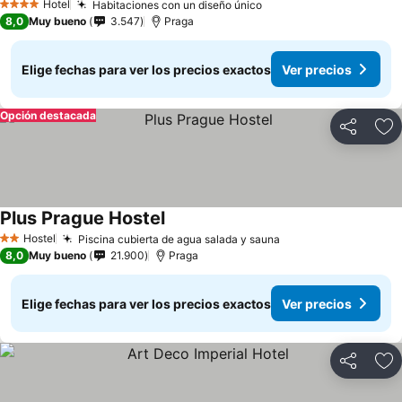
Hotel
Habitaciones con un diseño único
4 Estrellas
8,0
Muy bueno
3.547
Praga
Elige fechas para ver los precios exactos
Ver precios
Opción destacada
Compartir
Ag
Plus Prague Hostel
Hostel
Piscina cubierta de agua salada y sauna
2 Estrellas
8,0
Muy bueno
21.900
Praga
Elige fechas para ver los precios exactos
Ver precios
Compartir
Ag