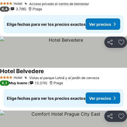
Hotel
Acceso privado al centro de bienestar
4 Estrellas
6,4
3.796
Praga
Elige fechas para ver los precios exactos
Ver precios
Compartir
Ag
Hotel Belvedere
Hotel
Vistas al parque Letná y al jardín de cerveza
4 Estrellas
8,2
Muy bueno
13.374
Praga
Elige fechas para ver los precios exactos
Ver precios
Compartir
Ag