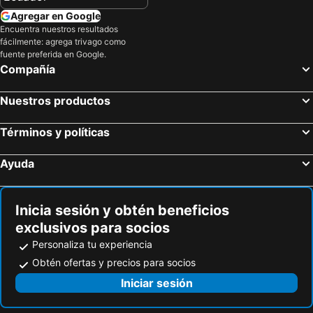
Hoteles en Nuevo Hampshire
Hoteles en París
Agregar en Google
Hoteles en Campania
Hoteles en Guatemala
Encuentra nuestros resultados
fácilmente: agrega trivago como
Hoteles en Italia
Hoteles en Japón
fuente preferida en Google.
Hoteles en Noruega
Hoteles en Nueva Jersey
Compañía
Hoteles en Nueva York
Hoteles en Aruba
Nuestros productos
Términos y políticas
Ayuda
Inicia sesión y obtén beneficios
exclusivos para socios
Personaliza tu experiencia
Obtén ofertas y precios para socios
Iniciar sesión