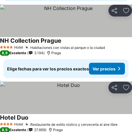
Compartir
Ag
NH Collection Prague
Hotel
Habitaciones con vistas al parque o la ciudad
4 Estrellas
8,9
Excelente
3.194
Praga
Elige fechas para ver los precios exactos
Ver precios
Compartir
Ag
Hotel Duo
Hotel
Restaurante de estilo rústico y cervecería al aire libre
4 Estrellas
8,5
Excelente
27.669
Praga