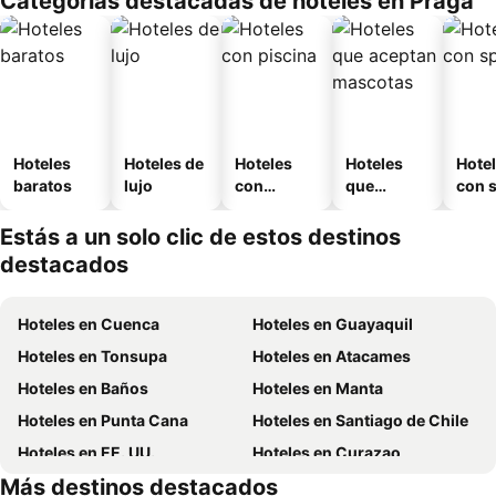
Categorías destacadas de hoteles en Praga
Hoteles
Hoteles de
Hoteles
Hoteles
Hote
baratos
lujo
con
que
con 
piscina
aceptan
mascotas
Estás a un solo clic de estos destinos
destacados
Hoteles en Cuenca
Hoteles en Guayaquil
Hoteles en Tonsupa
Hoteles en Atacames
Hoteles en Baños
Hoteles en Manta
Hoteles en Punta Cana
Hoteles en Santiago de Chile
Hoteles en EE. UU.
Hoteles en Curazao
Más destinos destacados
Hoteles en Lima
Hoteles en Santa Cruz