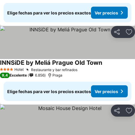
Elige fechas para ver los precios exactos
Ver precios
Compartir
Ag
INNSiDE by Meliá Prague Old Town
Hotel
Restaurante y bar refinados
4 Estrellas
9,4
Excelente
6.856
Praga
Elige fechas para ver los precios exactos
Ver precios
Compartir
Ag