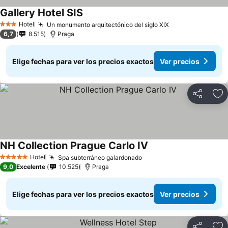
Gallery Hotel SIS
Hotel
Un monumento arquitectónico del siglo XIX
3 Estrellas
6,7
8.515
Praga
Elige fechas para ver los precios exactos
Ver precios
Compartir
Ag
NH Collection Prague Carlo IV
Hotel
Spa subterráneo galardonado
5 Estrellas
9,0
Excelente
10.525
Praga
Elige fechas para ver los precios exactos
Ver precios