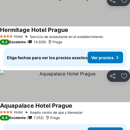
Compartir
Ag
Hermitage Hotel Prague
Hotel
Servicio de restaurante en el establecimiento
4 Estrellas
9,2
Excelente
14.926
Praga
Elige fechas para ver los precios exactos
Ver precios
Compartir
Ag
Aquapalace Hotel Prague
Hotel
Amplio centro de spa y bienestar
4 Estrellas
8,8
Excelente
7.252
Praga