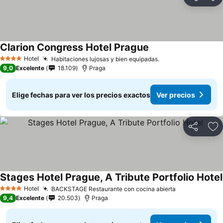
Compartir
Ag
Clarion Congress Hotel Prague
Hotel
Habitaciones lujosas y bien equipadas.
4 Estrellas
9,0
Excelente
18.109
Praga
Elige fechas para ver los precios exactos
Ver precios
Compartir
Ag
Stages Hotel Prague, A Tribute Portfolio Hotel
Hotel
BACKSTAGE Restaurante con cocina abierta
4 Estrellas
9,4
Excelente
20.503
Praga