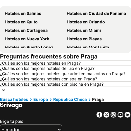
Hoteles en Salinas
Hoteles en Ciudad de Panamá
Hoteles en Quito
Hoteles en Orlando
Hoteles en Cartagena
Hoteles en Miami
Hoteles en Nueva York
Hoteles en Playas
Hoteles en Puerto López
Hoteles en Montañita
Preguntas frecuentes sobre Praga
Hoteles en Zorritos
Hoteles en Madrid
¿Cuáles son los mejores hoteles en Praga?
Hoteles en Roma
Hoteles en Bogotá
¿Cuáles son los mejores hoteles de lujo en Praga?
Hoteles en Riobamba
Hoteles en París
¿Cuáles son los mejores hoteles que admiten mascotas en Praga?
¿Cuáles son los mejores hoteles con spa en Praga?
Hoteles en Ambato
Hoteles en Ibarra
¿Cuáles son los mejores hoteles con piscina en Praga?
Hoteles en Loja
Hoteles en Chicago
Hoteles en Ecuador
Hoteles en Colombia
Busca hoteles
Europa
República Checa
Praga
Hoteles en Panamá
Hoteles en Galápagos
Facebook
Twitter
Insta
Yo
Hoteles en Esmeraldas
Hoteles en San Cristóbal
Elige tu país
Hoteles en Argentina
Hoteles en Puerto Rico