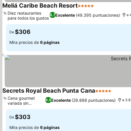
Meliá Caribe Beach Resort
5 Estrellas
Ver precios
Diez restaurantes
Excelente
(49.395 puntuaciones)
8,7
a 
para todos los gustos
Ver precios
$306
De
Mira precios de
6 páginas
Secrets Royal Beach Punta Cana
5 Estrellas
Ver prec
Cena gourmet
Excelente
(29.888 puntuaciones)
9,0
a 3.8
variada sin
Ver precios
reservas
$303
De
Mira precios de
6 páginas