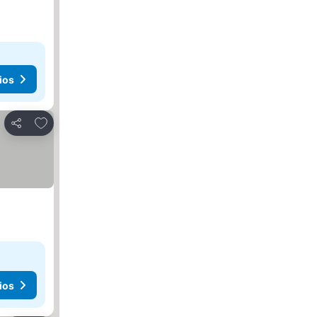
ios
Agregar a favoritos
Compartir
ios