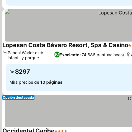
Lopesan Costa Bávaro Resort, Spa & Casino
5
Panchi World: club
Excelente
(74.686 puntuaciones)
9,1
infantil y parque
Ver precios
acuático
$297
De
Mira precios de
10 páginas
Opción destacada
Occidental Caribe