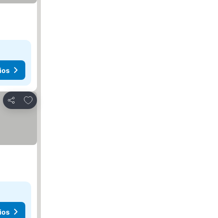
ios
Agregar a favoritos
Compartir
ios