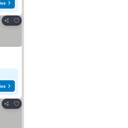
ios
Agregar a favoritos
Compartir
ios
Agregar a favoritos
Compartir