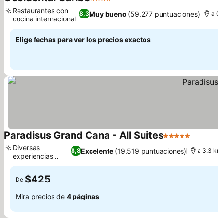
4 Estrellas
Ver precios
Restaurantes con
Muy bueno
(59.277 puntuaciones)
8,3
a 
cocina internacional
Ver precios
Elige fechas para ver los precios exactos
Paradisus Grand Cana - All Suites
5 Estrellas
Ver pr
Diversas
Excelente
(19.519 puntuaciones)
8,8
a 3.3 k
experiencias
Ver precios
culinarias
$425
De
Mira precios de
4 páginas