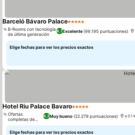
Barceló Bávaro Palace
5 Estrellas
Ver precios
B-Rooms con tecnología
Excelente
(99.195 puntuaciones)
8,7
de última generación
Ver precios
Elige fechas para ver los precios exactos
Hotel Riu Palace Bavaro
5 Estrellas
Ver precios
Ofertas
Muy bueno
(22.279 puntuaciones)
8,3
a 0.1 
completas de
Ver precios
bienestar
Elige fechas para ver los precios exactos