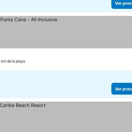
Ver prec
precios
2 km de la playa
Ver prec