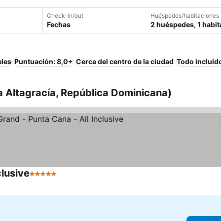
Check-in/out
Huéspedes/habitaciones
Fechas
2 huéspedes, 1 habit
eles
Puntuación: 8,0+
Cerca del centro de la ciudad
Todo incluid
a Altagracía, República Dominicana)
lusive
5 Estrellas
Ver precios