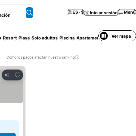
ES · $
Menú
Iniciar sesión
ación
Ver mapa
o
Resort
Playa
Solo adultos
Piscina
Apartamento amueblado
De
Cómo los pagos afectan nuestro ranking
Agregar a favoritos
Compartir