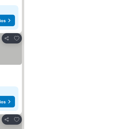
ios
Agregar a favoritos
Compartir
ios
Agregar a favoritos
Compartir