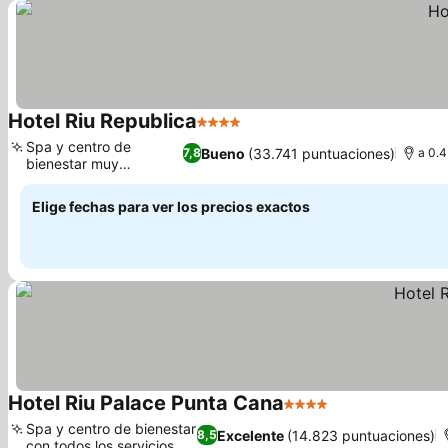
Hotel Riu Republica
4 Estrellas
Ver precios
Spa y centro de
Bueno
(33.741 puntuaciones)
7,8
a 0.4
bienestar muy
Ver precios
completos
Elige fechas para ver los precios exactos
Hotel Riu Palace Punta Cana
4 Estrellas
Ver precios
Spa y centro de bienestar
Excelente
(14.823 puntuaciones)
8,5
con todos los servicios