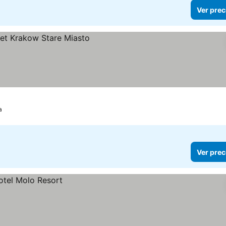
Ver prec
a
Ver prec