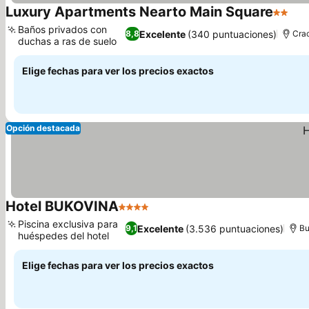
Luxury Apartments Nearto Main Square
2 Estre
Ver
Baños privados con
Excelente
(340 puntuaciones)
8,8
Cra
duchas a ras de suelo
Ver precios
Elige fechas para ver los precios exactos
Opción destacada
Hotel BUKOVINA
4 Estrellas
Ver precios
Piscina exclusiva para
Excelente
(3.536 puntuaciones)
9,1
Bu
huéspedes del hotel
Ver precios
Elige fechas para ver los precios exactos