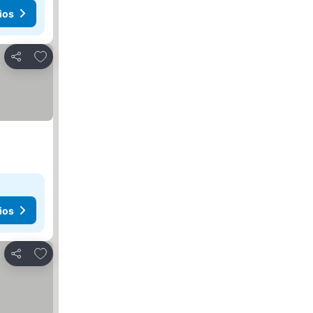
ios
Agregar a favoritos
Compartir
ios
Agregar a favoritos
Compartir