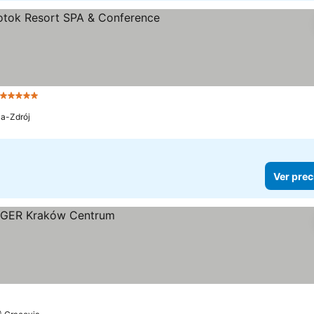
5 Estrellas
Ver precios
ca-Zdrój
Ver prec