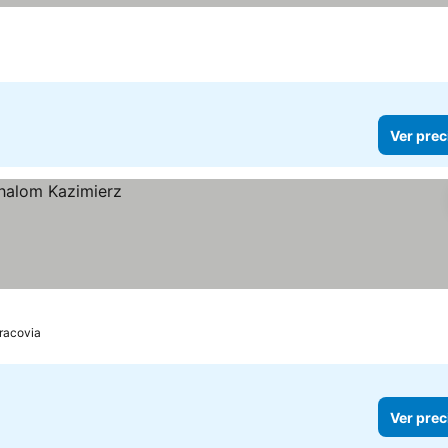
Ver prec
racovia
Ver prec