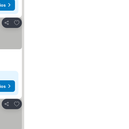
ios
Agregar a favoritos
Compartir
ios
Agregar a favoritos
Compartir