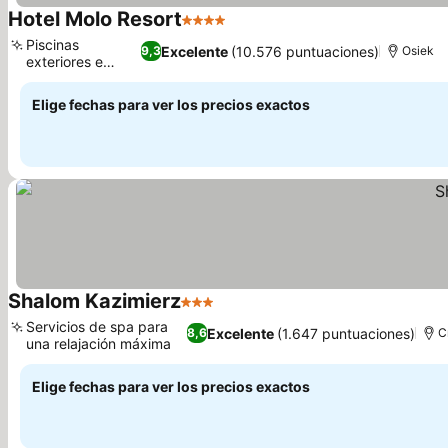
Hotel Molo Resort
4 Estrellas
Ver precios
Piscinas
Excelente
(10.576 puntuaciones)
9,3
Osiek
exteriores e
Ver precios
interiores
Elige fechas para ver los precios exactos
Shalom Kazimierz
3 Estrellas
Ver precios
Servicios de spa para
Excelente
(1.647 puntuaciones)
8,6
C
una relajación máxima
Ver precios
Elige fechas para ver los precios exactos