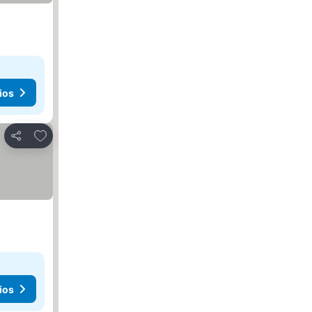
ios
Agregar a favoritos
Compartir
ios