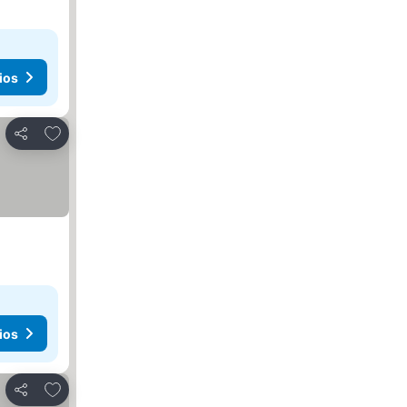
ios
Agregar a favoritos
Compartir
ios
Agregar a favoritos
Compartir