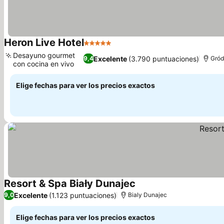
Heron Live Hotel
5 Estrellas
Ver precios
Desayuno gourmet
Excelente
(3.790 puntuaciones)
9,4
Gród
con cocina en vivo
Ver precios
Elige fechas para ver los precios exactos
Resort & Spa Biały Dunajec
Ver precios
Excelente
(1.123 puntuaciones)
9,0
Bialy Dunajec
Elige fechas para ver los precios exactos