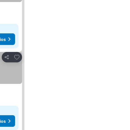
ios
Agregar a favoritos
Compartir
ios