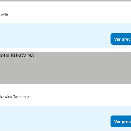
llas
 precios
covia
Ver prec
kowina Tatrzanska
Ver prec