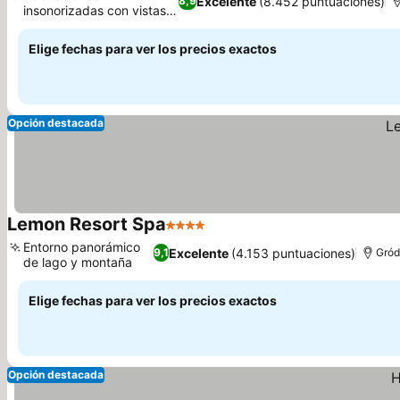
Excelente
(8.452 puntuaciones)
8,9
insonorizadas con vistas a
Ver precios
la ciudad
Elige fechas para ver los precios exactos
Opción destacada
Lemon Resort Spa
4 Estrellas
Ver precios
Entorno panorámico
Excelente
(4.153 puntuaciones)
9,1
Gród
de lago y montaña
Ver precios
Elige fechas para ver los precios exactos
Opción destacada