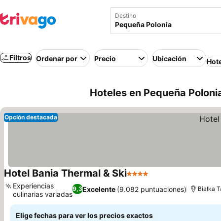
Destino
Filtros
Ordenar por
Precio
Ubicación
Hot
Hoteles en Pequeña Polonia
Opción destacada
Hotel Bania Thermal & Ski
4 Estrellas
Ver precios
Experiencias
Excelente
(9.082 puntuaciones)
9,3
Białka 
culinarias variadas
Ver precios
Elige fechas para ver los precios exactos