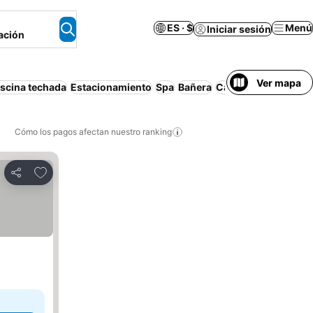
ES · $
Menú
Iniciar sesión
ación
Ver mapa
iscina techada
Estacionamiento
Spa
Bañera
Casa o apartamento
Cómo los pagos afectan nuestro ranking
Agregar a favoritos
Compartir