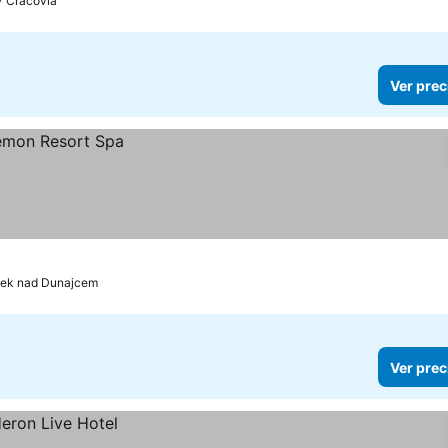
Cracovia
Ver prec
ek nad Dunajcem
Ver prec