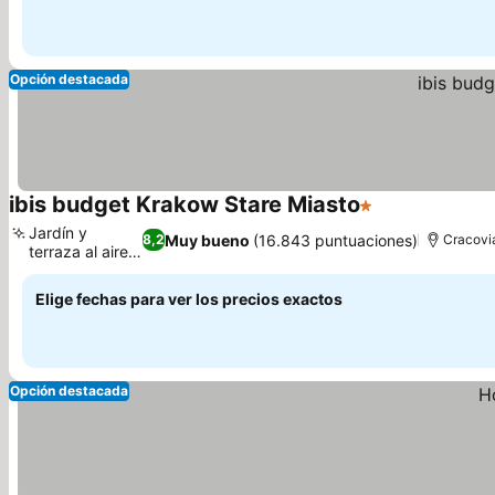
Opción destacada
ibis budget Krakow Stare Miasto
1 Estrellas
Ver precios
Jardín y
Muy bueno
(16.843 puntuaciones)
8,2
Cracovi
terraza al aire
Ver precios
libre
Elige fechas para ver los precios exactos
Opción destacada