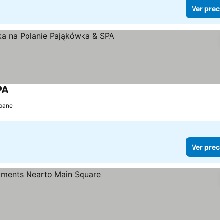
Ver prec
PA
Ver precios
pane
Ver prec