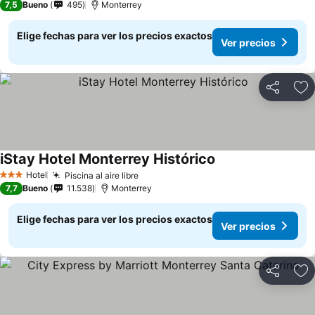
7,5
Bueno
495
Monterrey
Elige fechas para ver los precios exactos
Ver precios
Compartir
Ag
iStay Hotel Monterrey Histórico
Ver precios
Hotel
Piscina al aire libre
Ver precios
3 Estrellas
7,7
Bueno
11.538
Monterrey
Elige fechas para ver los precios exactos
Ver precios
Compartir
Ag