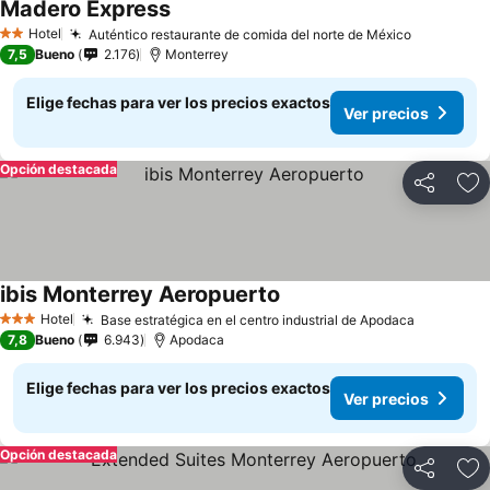
Madero Express
Ver precios
Hotel
Auténtico restaurante de comida del norte de México
Ver preci
2 Estrellas
7,5
Bueno
2.176
Monterrey
Elige fechas para ver los precios exactos
Ver precios
Opción destacada
Compartir
Ag
ibis Monterrey Aeropuerto
Ver precios
Hotel
Base estratégica en el centro industrial de Apodaca
Ver prec
3 Estrellas
7,8
Bueno
6.943
Apodaca
Elige fechas para ver los precios exactos
Ver precios
Opción destacada
Compartir
Ag