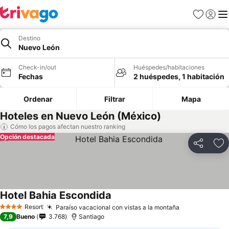
Favoritos
Iniciar 
Me
Destino
Nuevo León
Check-in/out
Huéspedes/habitaciones
Fechas
2 huéspedes, 1 habitación
Ordenar
Filtrar
Mapa
Hoteles en Nuevo León (México)
Cómo los pagos afectan nuestro ranking
Opción destacada
Compartir
Ag
Hotel Bahia Escondida
Ver precios
Resort
Paraíso vacacional con vistas a la montaña
Ver precios
4 Estrellas
7,9
Bueno
3.768
Santiago