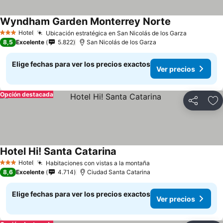
Wyndham Garden Monterrey Norte
Ver precios
Hotel
Ubicación estratégica en San Nicolás de los Garza
Ver preci
3 Estrellas
8,5
Excelente
5.822
San Nicolás de los Garza
Elige fechas para ver los precios exactos
Ver precios
Opción destacada
Compartir
Ag
Hotel Hi! Santa Catarina
Ver precios
Hotel
Habitaciones con vistas a la montaña
Ver precios
3 Estrellas
8,6
Excelente
4.714
Ciudad Santa Catarina
Elige fechas para ver los precios exactos
Ver precios