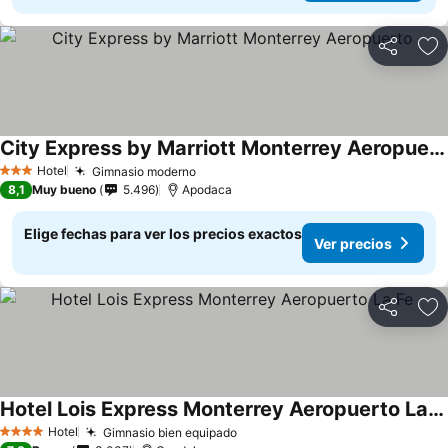
Compartir
Ag
City Express by Marriott Monterrey Aeropuerto
Ver precios
Hotel
Gimnasio moderno
Ver precios
3 Estrellas
8,1
Muy bueno
5.496
Apodaca
Elige fechas para ver los precios exactos
Ver precios
Compartir
Ag
Hotel Lois Express Monterrey Aeropuerto La Fe
Ver precios
Hotel
Gimnasio bien equipado
Ver precios
4 Estrellas