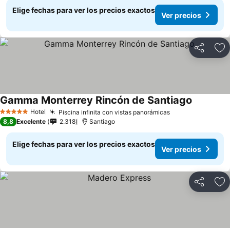
Elige fechas para ver los precios exactos
Ver precios
Compartir
Ag
Gamma Monterrey Rincón de Santiago
Ver preci
Hotel
Piscina infinita con vistas panorámicas
Ver precios
5 Estrellas
8,8
Excelente
2.318
Santiago
Elige fechas para ver los precios exactos
Ver precios
Compartir
Ag