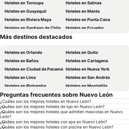
Hoteles en Tonsupa
Hoteles en Salinas
Hoteles en Guayaquil
Hoteles en Manta
Hoteles en Riviera Maya
Hoteles en Punta Cana
Hoteles en Santiago de Chile
Hoteles en Ecuador
Más destinos destacados
Hoteles en Chicago
Hoteles en Panamá
Hoteles en Orlando
Hoteles en Quito
Hoteles en Baños
Hoteles en Cartagena
Hoteles en Ciudad de Panamá
Hoteles en Nueva York
Hoteles en Lima
Hoteles en San Andrés
Hoteles en Riobamba
Hoteles en Montañita
Preguntas frecuentes sobre Nuevo León
Hoteles en Puerto López
Hoteles en Pedernales
¿Cuáles son los mejores hoteles en Nuevo León?
Hoteles en Miami
Hoteles en Roma
¿Cuáles son los mejores hoteles de lujo en Nuevo León?
Hoteles en Ambato
Hoteles en Cojimies
¿Cuáles son los mejores hoteles que admiten mascotas en Nuevo
León?
Hoteles en Lisboa
Hoteles en Zorritos
¿Cuáles son los mejores hoteles con spa en Nuevo León?
¿Cuáles son los mejores hoteles con piscina en Nuevo León?
Hoteles en Oporto
Hoteles en México