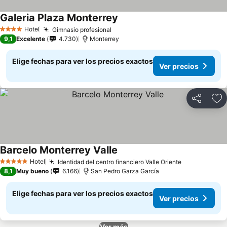
Galeria Plaza Monterrey
Ver precios
Hotel
Gimnasio profesional
Ver precios
4 Estrellas
9,1
Excelente
4.730
Monterrey
Elige fechas para ver los precios exactos
Ver precios
Compartir
Ag
Barcelo Monterrey Valle
Ver precios
Hotel
Identidad del centro financiero Valle Oriente
Ver precios
5 Estrellas
8,1
Muy bueno
6.166
San Pedro Garza García
Elige fechas para ver los precios exactos
Ver precios
Ver más