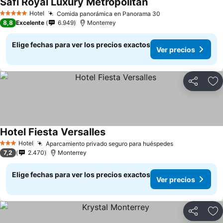
Safi Royal Luxury Metropolitan
Ver precios
Hotel
Comida panorámica en Panorama 30
Ver precios
5 Estrellas
8,8
Excelente
6.949
Monterrey
Elige fechas para ver los precios exactos
Ver precios
Compartir
Ag
Hotel Fiesta Versalles
Ver precios
Hotel
Aparcamiento privado seguro para huéspedes
Ver precios
3 Estrellas
7,2
2.470
Monterrey
Elige fechas para ver los precios exactos
Ver precios
Compartir
Ag