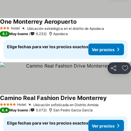
One Monterrey Aeropuerto
Ver precios
Hotel
Ubicación estratégica en el distrito de Apodaca
Ver precios
3 Estrellas
8,1
Muy bueno
6.232
Apodaca
Elige fechas para ver los precios exactos
Ver precios
Compartir
Ag
Camino Real Fashion Drive Monterrey
Ver precio
Hotel
Ubicación sofisticada en Distrito Armida
Ver precios
5 Estrellas
8,4
Muy bueno
5.072
San Pedro Garza García
Elige fechas para ver los precios exactos
Ver precios