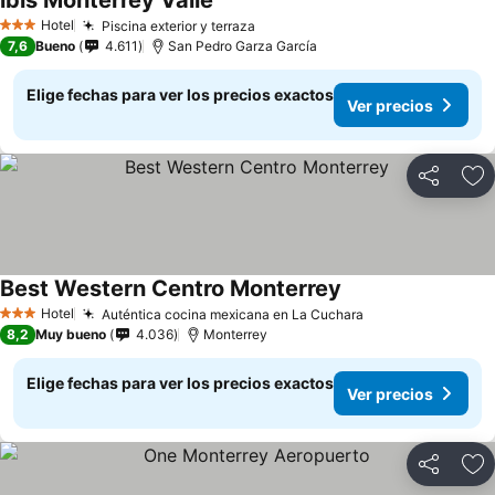
ibis Monterrey Valle
Ver precios
Hotel
Piscina exterior y terraza
Ver precios
3 Estrellas
7,6
Bueno
4.611
San Pedro Garza García
Elige fechas para ver los precios exactos
Ver precios
Compartir
Ag
Best Western Centro Monterrey
Ver precios
Hotel
Auténtica cocina mexicana en La Cuchara
Ver precios
3 Estrellas
8,2
Muy bueno
4.036
Monterrey
Elige fechas para ver los precios exactos
Ver precios
Compartir
Ag