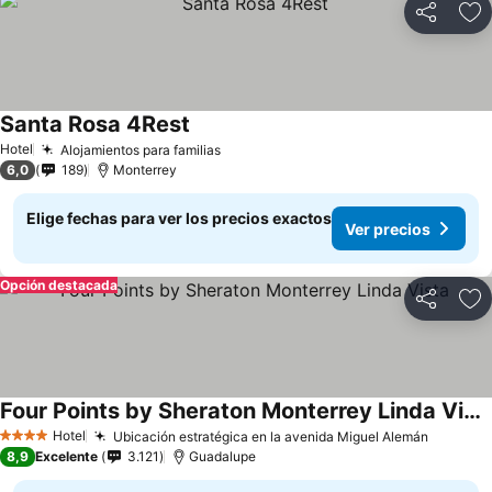
Compartir
Ag
Santa Rosa 4Rest
Ver precios
Hotel
Alojamientos para familias
Ver precios
6,0
189
Monterrey
Elige fechas para ver los precios exactos
Ver precios
Opción destacada
Compartir
Ag
Four Points by Sheraton Monterrey Linda Vista
Ver precios
Hotel
Ubicación estratégica en la avenida Miguel Alemán
Ver pre
4 Estrellas
8,9
Excelente
3.121
Guadalupe