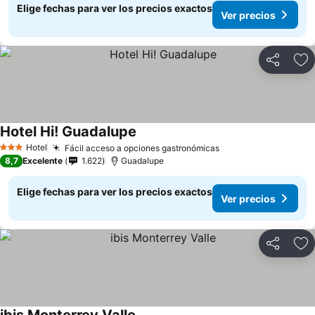
Elige fechas para ver los precios exactos
Ver precios
Compartir
Ag
Hotel Hi! Guadalupe
Ver precios
Hotel
Fácil acceso a opciones gastronómicas
Ver precios
3 Estrellas
8,7
Excelente
1.622
Guadalupe
Elige fechas para ver los precios exactos
Ver precios
Compartir
Ag