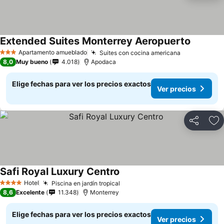
Extended Suites Monterrey Aeropuerto
Ver prec
Apartamento amueblado
Suites con cocina americana
Ver precios
3 Estrellas
8,0
Muy bueno
4.018
Apodaca
Elige fechas para ver los precios exactos
Ver precios
Compartir
Ag
Safi Royal Luxury Centro
Ver precios
Hotel
Piscina en jardín tropical
Ver precios
4 Estrellas
8,6
Excelente
11.348
Monterrey
Elige fechas para ver los precios exactos
Ver precios