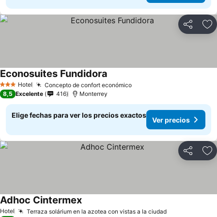
Compartir
Ag
Econosuites Fundidora
Ver precios
Hotel
Concepto de confort económico
Ver precios
3 Estrellas
8,5
Excelente
416
Monterrey
Elige fechas para ver los precios exactos
Ver precios
Compartir
Ag
Adhoc Cintermex
Ver precios
Hotel
Terraza solárium en la azotea con vistas a la ciudad
Ver precios