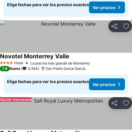
Elige fechas para ver los precios exactos
Ver precios
Compartir
Ag
Novotel Monterrey Valle
Ver precios
Hotel
La piscina más grande de Monterrey
Ver precios
4 Estrellas
7,6
Bueno
6.364
San Pedro Garza García
Elige fechas para ver los precios exactos
Ver precios
Opción destacada
Compartir
Ag