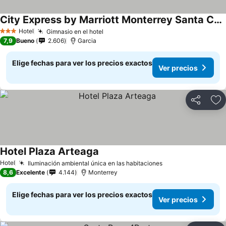
City Express by Marriott Monterrey Santa Catarina
Ver precios
Hotel
Gimnasio en el hotel
Ver precios
3 Estrellas
7,9
Bueno
2.606
Garcia
Elige fechas para ver los precios exactos
Ver precios
Compartir
Ag
Hotel Plaza Arteaga
Ver precios
Hotel
Iluminación ambiental única en las habitaciones
Ver precios
8,6
Excelente
4.144
Monterrey
Elige fechas para ver los precios exactos
Ver precios