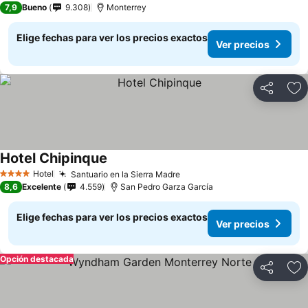
7,9
Bueno
9.308
Monterrey
Elige fechas para ver los precios exactos
Ver precios
Compartir
Ag
Hotel Chipinque
Ver precios
Hotel
Santuario en la Sierra Madre
Ver precios
4 Estrellas
8,6
Excelente
4.559
San Pedro Garza García
Elige fechas para ver los precios exactos
Ver precios
Opción destacada
Compartir
Ag