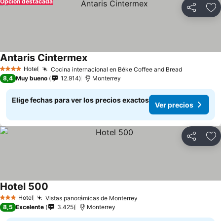
Opción destacada
Compartir
Ag
Antaris Cintermex
Ver precios
Hotel
Cocina internacional en Béke Coffee and Bread
Ver precio
4 Estrellas
8,4
Muy bueno
12.914
Monterrey
Elige fechas para ver los precios exactos
Ver precios
Compartir
Ag
Hotel 500
Ver precios
Hotel
Vistas panorámicas de Monterrey
Ver precios
3 Estrellas
8,5
Excelente
3.425
Monterrey