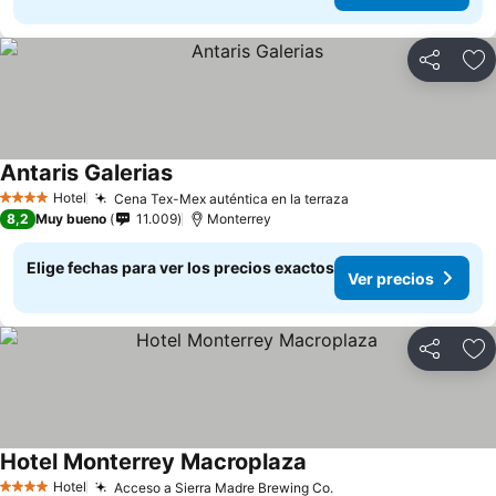
Compartir
Ag
Antaris Galerias
Ver precios
Hotel
Cena Tex-Mex auténtica en la terraza
Ver precios
4 Estrellas
8,2
Muy bueno
11.009
Monterrey
Elige fechas para ver los precios exactos
Ver precios
Compartir
Ag
Hotel Monterrey Macroplaza
Ver precios
Hotel
Acceso a Sierra Madre Brewing Co.
Ver precios
4 Estrellas