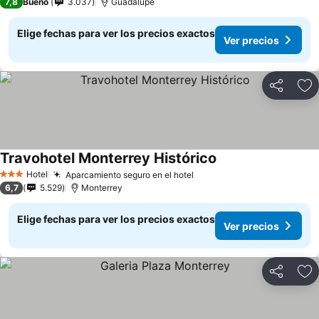
7,8
Bueno
3.037
Guadalupe
Elige fechas para ver los precios exactos
Ver precios
Compartir
Ag
Travohotel Monterrey Histórico
Ver precios
Hotel
Aparcamiento seguro en el hotel
Ver precios
3 Estrellas
6,7
5.529
Monterrey
Elige fechas para ver los precios exactos
Ver precios
Compartir
Ag