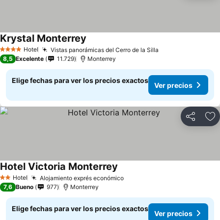
Krystal Monterrey
Ver precios
Hotel
Vistas panorámicas del Cerro de la Silla
Ver precios
4 Estrellas
8,5
Excelente
11.729
Monterrey
Elige fechas para ver los precios exactos
Ver precios
Compartir
Ag
Hotel Victoria Monterrey
Ver precios
Hotel
Alojamiento exprés económico
Ver precios
2 Estrellas
7,6
Bueno
977
Monterrey
Elige fechas para ver los precios exactos
Ver precios