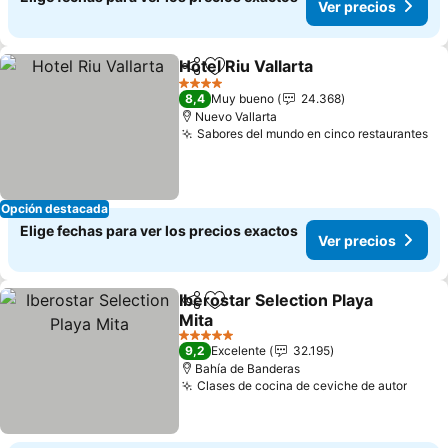
Ver precios
Hotel Riu Vallarta
Compartir
Agregar a favoritos
Ver preci
4 Estrellas
8,4
Muy bueno
24.368
Nuevo Vallarta
Sabores del mundo en cinco restaurantes
Ve
Opción destacada
Elige fechas para ver los precios exactos
Ver precios
Iberostar Selection Playa
Compartir
Agregar a favoritos
Mita
Ver precios
5 Estrellas
9,2
Excelente
32.195
Bahía de Banderas
Clases de cocina de ceviche de autor
Ver p