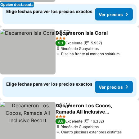
Opción destacada
Elige fechas para ver los precios exactos
Ver precios
Decameron Isla Coral
Compartir
Agregar a favoritos
Ver 
3 Estrellas
9,1
Excelente
5.937
Rincón de Guayabitos
Piscina frente al mar con solárium
Ver prec
Elige fechas para ver los precios exactos
Ver precios
Decameron Los Cocos,
Compartir
Agregar a favoritos
Ramada All Inclusive
Resort
Ver precios
3 Estrellas
8,8
Excelente
16.382
Rincón de Guayabitos
Cuatro piscinas exteriores distintas
Ver pre