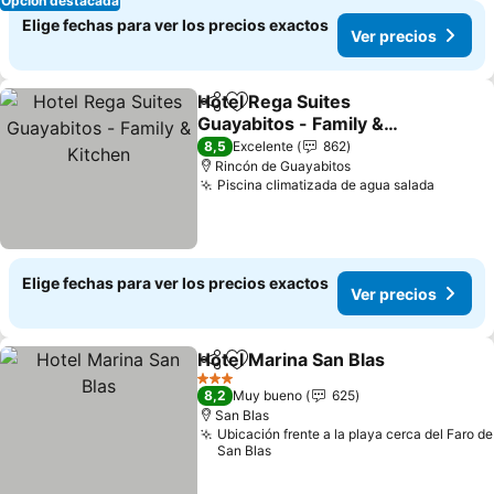
Opción destacada
Elige fechas para ver los precios exactos
Ver precios
Hotel Rega Suites
Compartir
Agregar a favoritos
Guayabitos - Family &
Kitchen
Ver precios
8,5
Excelente
862
Rincón de Guayabitos
Piscina climatizada de agua salada
Ver pre
Elige fechas para ver los precios exactos
Ver precios
Hotel Marina San Blas
Compartir
Agregar a favoritos
Ver 
3 Estrellas
8,2
Muy bueno
625
San Blas
Ubicación frente a la playa cerca del Faro de
San Blas