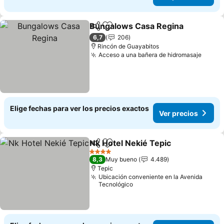
Bungalows Casa Regina
Compartir
Agregar a favoritos
Ve
6,7
206
Rincón de Guayabitos
Acceso a una bañera de hidromasaje
Ver p
Elige fechas para ver los precios exactos
Ver precios
Nk Hotel Nekié Tepic
Compartir
Agregar a favoritos
Ver p
4 Estrellas
8,3
Muy bueno
4.489
Tepic
Ubicación conveniente en la Avenida
Tecnológico