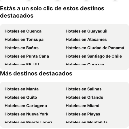
piscina
aceptan
mascotas
Estás a un solo clic de estos destinos
destacados
Hoteles en Cuenca
Hoteles en Guayaquil
Hoteles en Tonsupa
Hoteles en Atacames
Hoteles en Baños
Hoteles en Ciudad de Panamá
Hoteles en Punta Cana
Hoteles en Santiago de Chile
Hoteles en EE. UU.
Hoteles en Curazao
Más destinos destacados
Hoteles en Lima
Hoteles en Santa Cruz
Hoteles en Manta
Hoteles en Salinas
Hoteles en Quito
Hoteles en Orlando
Hoteles en Cartagena
Hoteles en Miami
Hoteles en Nueva York
Hoteles en Playas
Hoteles en Puerto López
Hoteles en Montañita