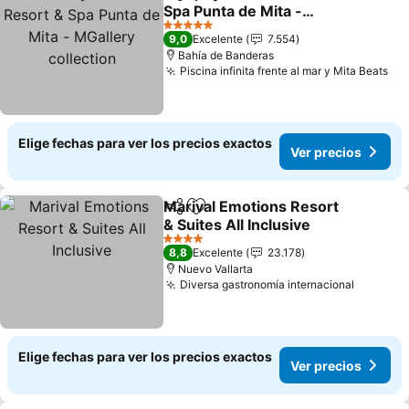
Compartir
Agregar a favoritos
Spa Punta de Mita -
MGallery collection
Ver precios
5 Estrellas
9,0
Excelente
7.554
Bahía de Banderas
Piscina infinita frente al mar y Mita Beats
Ver
Elige fechas para ver los precios exactos
Ver precios
Marival Emotions Resort
Compartir
Agregar a favoritos
& Suites All Inclusive
Ver precios
4 Estrellas
8,8
Excelente
23.178
Nuevo Vallarta
Diversa gastronomía internacional
Ver pre
Elige fechas para ver los precios exactos
Ver precios