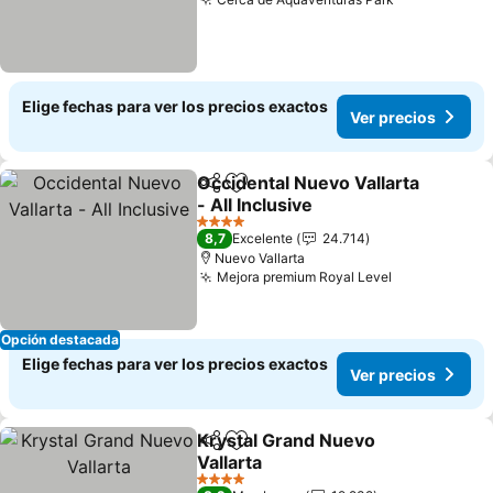
Ver precios
Elige fechas para ver los precios exactos
Ver precios
Occidental Nuevo Vallarta
Compartir
Agregar a favoritos
- All Inclusive
Ver precios
4 Estrellas
8,7
Excelente
24.714
Nuevo Vallarta
Mejora premium Royal Level
Ver precios
Opción destacada
Elige fechas para ver los precios exactos
Ver precios
Krystal Grand Nuevo
Compartir
Agregar a favoritos
Vallarta
Ver precios
4 Estrellas