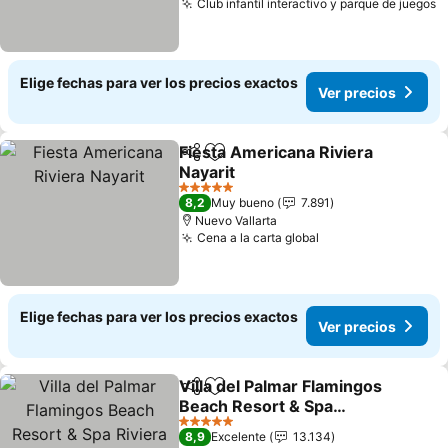
Club infantil interactivo y parque de juegos
V
Elige fechas para ver los precios exactos
Ver precios
Fiesta Americana Riviera
Compartir
Agregar a favoritos
Nayarit
Ver precios
5 Estrellas
8,2
Muy bueno
7.891
Nuevo Vallarta
Cena a la carta global
Ver precios
Elige fechas para ver los precios exactos
Ver precios
Villa del Palmar Flamingos
Compartir
Agregar a favoritos
Beach Resort & Spa
Riviera Nayarit
Ver precios
5 Estrellas
8,9
Excelente
13.134