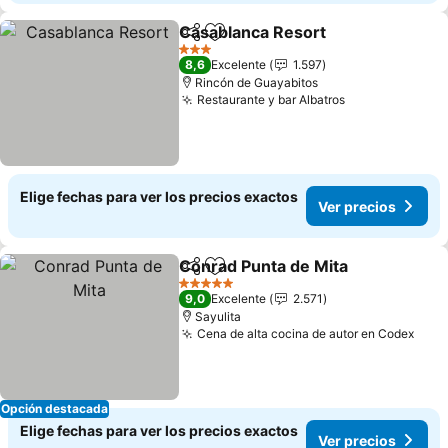
Casablanca Resort
Compartir
Agregar a favoritos
Ver pre
3 Estrellas
8,6
Excelente
1.597
Rincón de Guayabitos
Restaurante y bar Albatros
Ver precios
Elige fechas para ver los precios exactos
Ver precios
Conrad Punta de Mita
Compartir
Agregar a favoritos
Ver 
5 Estrellas
9,0
Excelente
2.571
Sayulita
Cena de alta cocina de autor en Codex
Ver 
Opción destacada
Elige fechas para ver los precios exactos
Ver precios