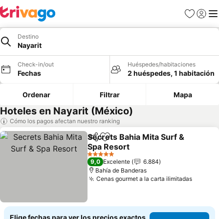
Favoritos
Iniciar 
Me
Destino
Nayarit
Check-in/out
Huéspedes/habitaciones
Fechas
2 huéspedes, 1 habitación
Ordenar
Filtrar
Mapa
Hoteles en Nayarit (México)
Cómo los pagos afectan nuestro ranking
Secrets Bahia Mita Surf &
Compartir
Agregar a favoritos
Spa Resort
Ver precios
5 Estrellas
9,0
Excelente
6.884
Bahía de Banderas
Cenas gourmet a la carta ilimitadas
Ver pre
Elige fechas para ver los precios exactos