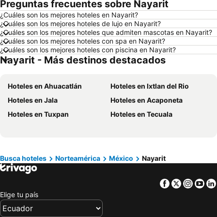
Preguntas frecuentes sobre Nayarit
Hoteles en Zorritos
Hoteles en Madrid
¿Cuáles son los mejores hoteles en Nayarit?
Hoteles en Roma
Hoteles en Bogotá
¿Cuáles son los mejores hoteles de lujo en Nayarit?
Hoteles en Riobamba
Hoteles en París
¿Cuáles son los mejores hoteles que admiten mascotas en Nayarit?
¿Cuáles son los mejores hoteles con spa en Nayarit?
Hoteles en Ambato
Hoteles en Ibarra
¿Cuáles son los mejores hoteles con piscina en Nayarit?
Nayarit - Más destinos destacados
Hoteles en Loja
Hoteles en Chicago
Hoteles en Ecuador
Hoteles en Colombia
Hoteles en Ahuacatlán
Hoteles en Ixtlan del Rio
Hoteles en Panamá
Hoteles en Galápagos
Hoteles en Jala
Hoteles en Acaponeta
Hoteles en Esmeraldas
Hoteles en San Cristóbal
Hoteles en Tuxpan
Hoteles en Tecuala
Hoteles en Argentina
Hoteles en Puerto Rico
Hoteles en Nuevo Hampshire
Hoteles en París
Hoteles en Campania
Hoteles en Guatemala
Hoteles en Italia
Hoteles en Japón
Busca hoteles
Norteamérica
México
Nayarit
Hoteles en Noruega
Hoteles en Nueva Jersey
Facebook
Twitter
Insta
Yo
Hoteles en Nueva York
Hoteles en Aruba
Elige tu país