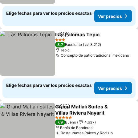
Elige fechas para ver los precios exactos
Ver precios
Las Palomas Tepic
Compartir
Agregar a favoritos
Ver pre
3 Estrellas
8,7
Excelente
3.212
Tepic
Concepto de patio tradicional mexicano
Ver
Elige fechas para ver los precios exactos
Ver precios
Grand Matlali Suites &
Compartir
Agregar a favoritos
Villas Riviera Nayarit
Ver precios
5 Estrellas
7,9
Bueno
4.637
Bahía de Banderas
Restaurantes Raíxes y Rodizio
Ver precio