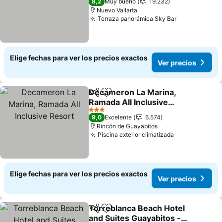
8,2
Muy bueno
19.232
Nuevo Vallarta
Terraza panorámica Sky Bar
Ver precios
Elige fechas para ver los precios exactos
Ver precios
Decameron La Marina,
Compartir
Agregar a favoritos
Ramada All Inclusive
Resort
Ver precios
3 Estrellas
9,0
Excelente
6.574
Rincón de Guayabitos
Piscina exterior climatizada
Ver precios
Elige fechas para ver los precios exactos
Ver precios
Torreblanca Beach Hotel
Compartir
Agregar a favoritos
and Suites Guayabitos -