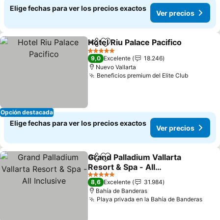
Elige fechas para ver los precios exactos
Ver precios
Hotel Riu Palace Pacifico
Compartir
Agregar a favoritos
V
5 Estrellas
9,0
Excelente
18.246
Nuevo Vallarta
Beneficios premium del Elite Club
Ver prec
Opción destacada
Elige fechas para ver los precios exactos
Ver precios
Grand Palladium Vallarta
Compartir
Agregar a favoritos
Resort & Spa - All
Inclusive
Ver precios
5 Estrellas
8,6
Excelente
31.984
Bahía de Banderas
Playa privada en la Bahía de Banderas
Ver 