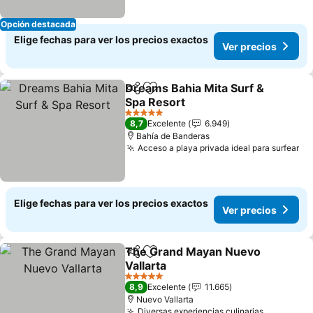
Opción destacada
Elige fechas para ver los precios exactos
Ver precios
Dreams Bahia Mita Surf &
Compartir
Agregar a favoritos
Spa Resort
Ver precios
5 Estrellas
8,7
Excelente
6.949
Bahía de Banderas
Acceso a playa privada ideal para surfear
Ve
Elige fechas para ver los precios exactos
Ver precios
The Grand Mayan Nuevo
Compartir
Agregar a favoritos
Vallarta
Ver precios
5 Estrellas
8,9
Excelente
11.665
Nuevo Vallarta
Diversas experiencias culinarias