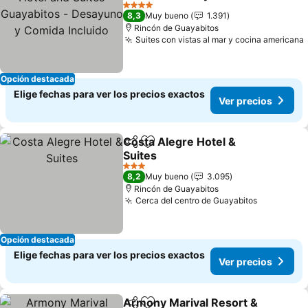
Desayuno y Comida
Ver precios
4 Estrellas
8,3
Muy bueno
1.391
Incluido
Rincón de Guayabitos
Suites con vistas al mar y cocina americana
Opción destacada
Elige fechas para ver los precios exactos
Ver precios
Costa Alegre Hotel &
Compartir
Agregar a favoritos
Suites
Ver precios
3 Estrellas
8,2
Muy bueno
3.095
Rincón de Guayabitos
Cerca del centro de Guayabitos
Ver preci
Opción destacada
Elige fechas para ver los precios exactos
Ver precios
Armony Marival Resort &