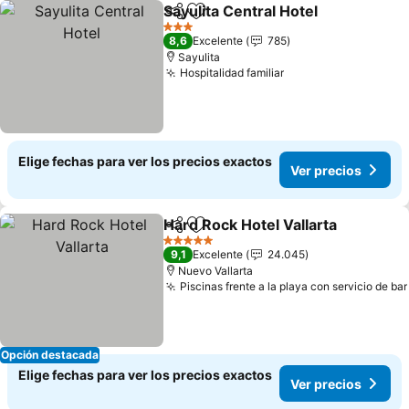
Sayulita Central Hotel
Compartir
Agregar a favoritos
Ver 
3 Estrellas
8,6
Excelente
785
Sayulita
Hospitalidad familiar
Ver precios
Elige fechas para ver los precios exactos
Ver precios
Hard Rock Hotel Vallarta
Compartir
Agregar a favoritos
Ve
5 Estrellas
9,1
Excelente
24.045
Nuevo Vallarta
Piscinas frente a la playa con servicio de bar
Opción destacada
Elige fechas para ver los precios exactos
Ver precios