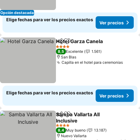
Opción destacada
Elige fechas para ver los precios exactos
Ver precios
Hotel Garza Canela
Compartir
Agregar a favoritos
Ver pre
4 Estrellas
8,5
Excelente
1.561
San Blas
Capilla en el hotel para ceremonias
Ver pre
Elige fechas para ver los precios exactos
Ver precios
Samba Vallarta All
Compartir
Agregar a favoritos
Inclusive
Ver precios
4 Estrellas
8,4
Muy bueno
13.187
Nuevo Vallarta