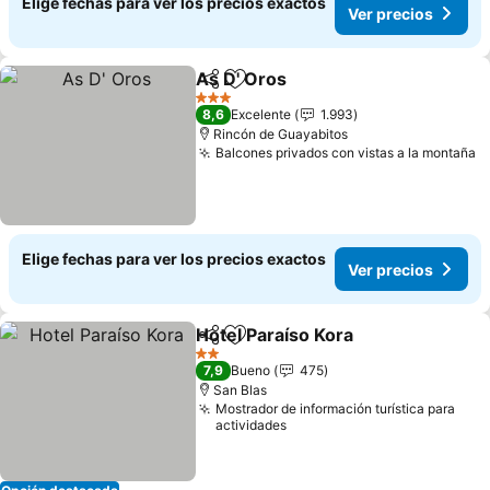
Elige fechas para ver los precios exactos
Ver precios
As D' Oros
Compartir
Agregar a favoritos
Ver precios
3 Estrellas
8,6
Excelente
1.993
Rincón de Guayabitos
Balcones privados con vistas a la montaña
V
Elige fechas para ver los precios exactos
Ver precios
Hotel Paraíso Kora
Compartir
Agregar a favoritos
Ver pre
2 Estrellas
7,9
Bueno
475
San Blas
Mostrador de información turística para
actividades