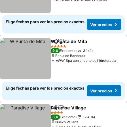
Ver preci
Elige fechas para ver los precios exactos
Ver precios
W Punta de Mita
Compartir
Agregar a favoritos
Ver preci
5 Estrellas
9,0
Excelente
3.141
Bahía de Banderas
AWAY Spa con circuito de hidroterapia
Ver 
Elige fechas para ver los precios exactos
Ver precios
Paradise Village
Compartir
Agregar a favoritos
Ver precio
4 Estrellas
8,6
Excelente
17.494
Nuevo Vallarta
Cerca de Aquaventuras Park