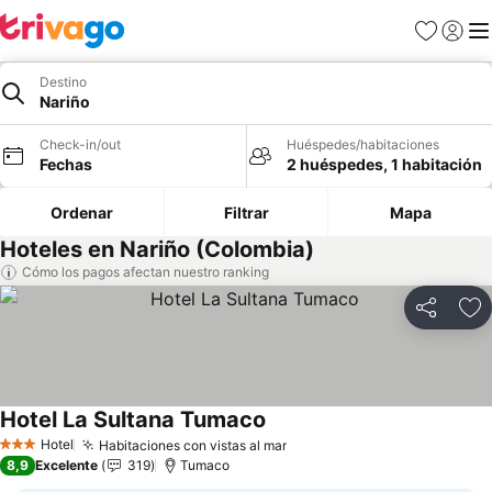
Favoritos
Iniciar 
Me
Destino
Nariño
Check-in/out
Huéspedes/habitaciones
Fechas
2 huéspedes, 1 habitación
Ordenar
Filtrar
Mapa
Hoteles en Nariño (Colombia)
Cómo los pagos afectan nuestro ranking
Compartir
Ag
Hotel La Sultana Tumaco
Ver precios
Hotel
Habitaciones con vistas al mar
Ver precios
3 Estrellas
8,9
Excelente
319
Tumaco