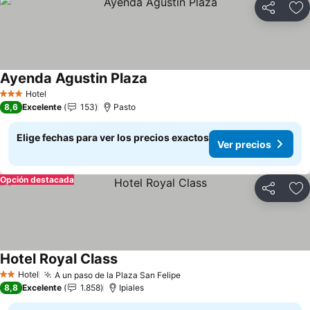
Compartir
Ag
Ayenda Agustin Plaza
Ver precios
Hotel
3 Estrellas
8,6
Excelente
153
Pasto
Elige fechas para ver los precios exactos
Ver precios
Opción destacada
Compartir
Ag
Hotel Royal Class
Ver precios
Hotel
A un paso de la Plaza San Felipe
Ver precios
2 Estrellas
8,8
Excelente
1.858
Ipiales