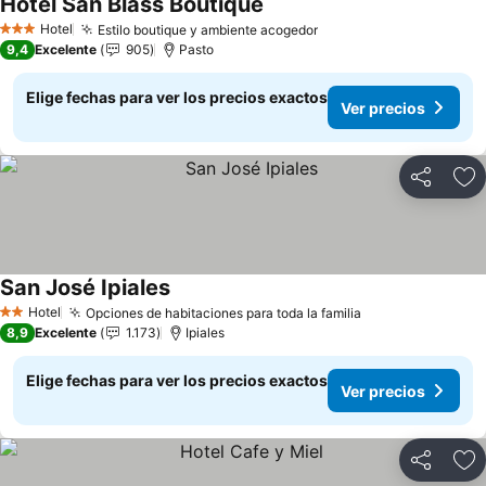
Hotel San Blass Boutique
Ver precios
Hotel
Estilo boutique y ambiente acogedor
Ver precios
3 Estrellas
9,4
Excelente
905
Pasto
Elige fechas para ver los precios exactos
Ver precios
Compartir
Ag
San José Ipiales
Ver precios
Hotel
Opciones de habitaciones para toda la familia
Ver precios
2 Estrellas
8,9
Excelente
1.173
Ipiales
Elige fechas para ver los precios exactos
Ver precios
Compartir
Ag