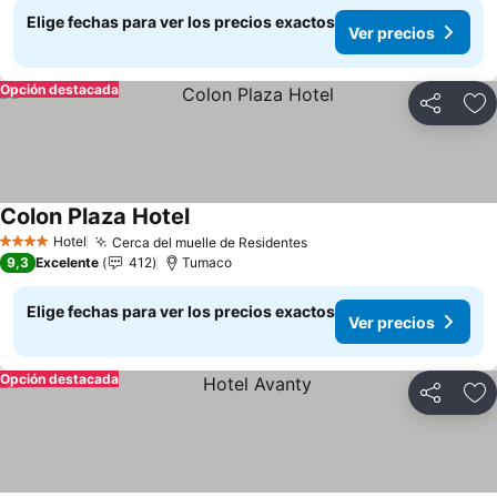
Elige fechas para ver los precios exactos
Ver precios
Opción destacada
Compartir
Ag
Colon Plaza Hotel
Ver precios
Hotel
Cerca del muelle de Residentes
Ver precios
4 Estrellas
9,3
Excelente
412
Tumaco
Elige fechas para ver los precios exactos
Ver precios
Opción destacada
Compartir
Ag