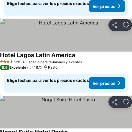
Elige fechas para ver los precios exactos
Ver precios
Compartir
Ag
Hotel Lagos Latin America
Ver precios
Hotel
Espacio para reuniones y eventos
Ver precios
3 Estrellas
8,6
Excelente
187
Pasto
Elige fechas para ver los precios exactos
Ver precios
Compartir
Ag