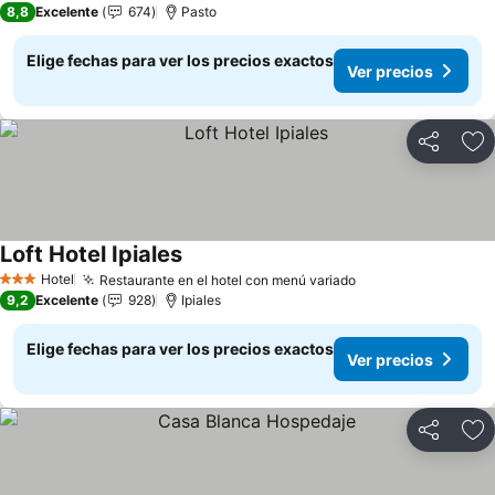
8,8
Excelente
674
Pasto
Elige fechas para ver los precios exactos
Ver precios
Compartir
Ag
Loft Hotel Ipiales
Ver precios
Hotel
Restaurante en el hotel con menú variado
Ver precios
3 Estrellas
9,2
Excelente
928
Ipiales
Elige fechas para ver los precios exactos
Ver precios
Compartir
Ag