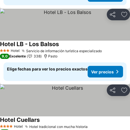
Compartir
Ag
Hotel LB - Los Balsos
Ver precios
Hotel
Servicio de información turística especializado
Ver precios
3 Estrellas
9,0
Excelente
338
Pasto
Elige fechas para ver los precios exactos
Ver precios
Compartir
Ag
Hotel Cuellars
Ver precios
Hotel
Hotel tradicional con mucha historia
Ver precios
4 Estrellas