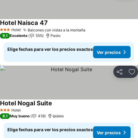
Hotel Naisca 47
Ver precios
Hotel
Balcones con vistas a la montaña
Ver precios
3 Estrellas
9,1
Excelente
555
Pasto
Elige fechas para ver los precios exactos
Ver precios
Compartir
Ag
Hotel Nogal Suite
Ver precios
Hotel
3 Estrellas
8,1
Muy bueno
418
Ipiales
Elige fechas para ver los precios exactos
Ver precios