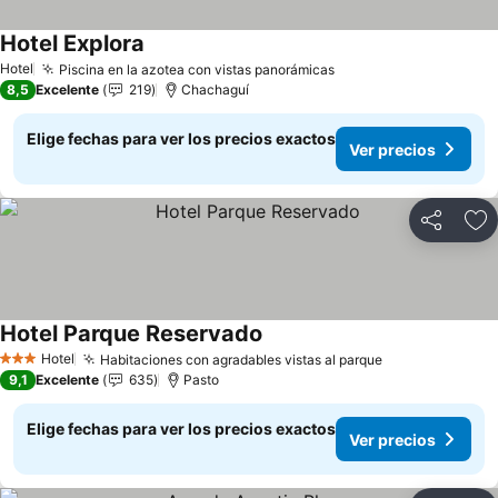
Hotel Explora
Ver precios
Hotel
Piscina en la azotea con vistas panorámicas
Ver precios
8,5
Excelente
219
Chachaguí
Elige fechas para ver los precios exactos
Ver precios
Compartir
Ag
Hotel Parque Reservado
Ver precios
Hotel
Habitaciones con agradables vistas al parque
Ver precios
3 Estrellas
9,1
Excelente
635
Pasto
Elige fechas para ver los precios exactos
Ver precios