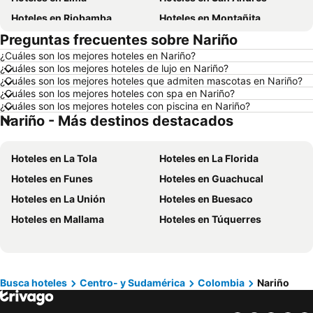
Hoteles en Riobamba
Hoteles en Montañita
Preguntas frecuentes sobre Nariño
Hoteles en Puerto López
Hoteles en Pedernales
¿Cuáles son los mejores hoteles en Nariño?
Hoteles en Miami
Hoteles en Roma
¿Cuáles son los mejores hoteles de lujo en Nariño?
Hoteles en Ambato
Hoteles en Cojimies
¿Cuáles son los mejores hoteles que admiten mascotas en Nariño?
¿Cuáles son los mejores hoteles con spa en Nariño?
Hoteles en Lisboa
Hoteles en Zorritos
¿Cuáles son los mejores hoteles con piscina en Nariño?
Nariño - Más destinos destacados
Hoteles en Oporto
Hoteles en Ecuador
Hoteles en Chicago
Hoteles en Panamá
Hoteles en La Tola
Hoteles en La Florida
Hoteles en Curazao
Hoteles en Guatemala
Hoteles en Funes
Hoteles en Guachucal
Hoteles en Santa Cruz
Hoteles en Colombia
Hoteles en La Unión
Hoteles en Buesaco
Hoteles en Campania
Hoteles en Manabí
Hoteles en Mallama
Hoteles en Túquerres
Hoteles en Italia
Hoteles en Noruega
Hoteles en Tailandia
Hoteles en Nueva Jersey
Hoteles en El Caribe
Hoteles en Lima
Hoteles en Tumbes
Hoteles en Orellana
Busca hoteles
Centro- y Sudamérica
Colombia
Nariño
Hoteles en San Cristóbal
Hoteles en Isla de Santorini