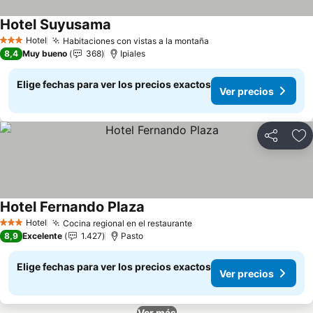
Hotel Suyusama
Ver precios
Hotel
Habitaciones con vistas a la montaña
Ver precios
3 Estrellas
8,4
Muy bueno
368
Ipiales
Elige fechas para ver los precios exactos
Ver precios
Compartir
Ag
Hotel Fernando Plaza
Ver precios
Hotel
Cocina regional en el restaurante
Ver precios
3 Estrellas
8,9
Excelente
1.427
Pasto
Elige fechas para ver los precios exactos
Ver precios
Ver más