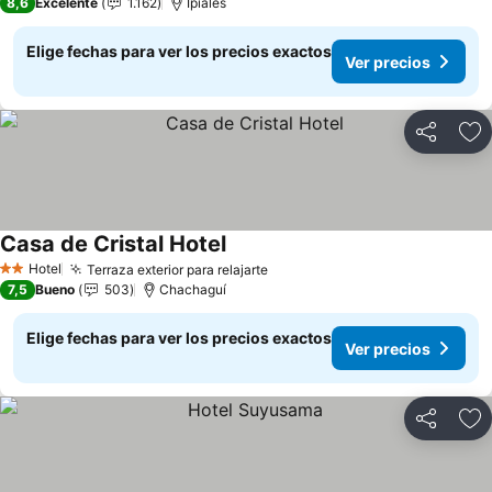
8,6
Excelente
1.162
Ipiales
Elige fechas para ver los precios exactos
Ver precios
Compartir
Ag
Casa de Cristal Hotel
Ver precios
Hotel
Terraza exterior para relajarte
Ver precios
2 Estrellas
7,5
Bueno
503
Chachaguí
Elige fechas para ver los precios exactos
Ver precios
Compartir
Ag