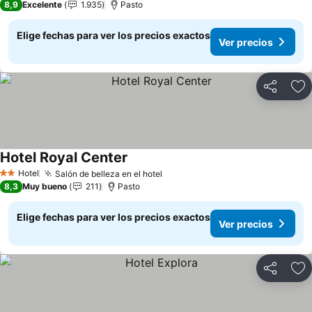
8,9
Excelente
1.935
Pasto
Elige fechas para ver los precios exactos
Ver precios
Compartir
Ag
Hotel Royal Center
Ver precios
Hotel
Salón de belleza en el hotel
Ver precios
2 Estrellas
8,3
Muy bueno
211
Pasto
Elige fechas para ver los precios exactos
Ver precios
Compartir
Ag