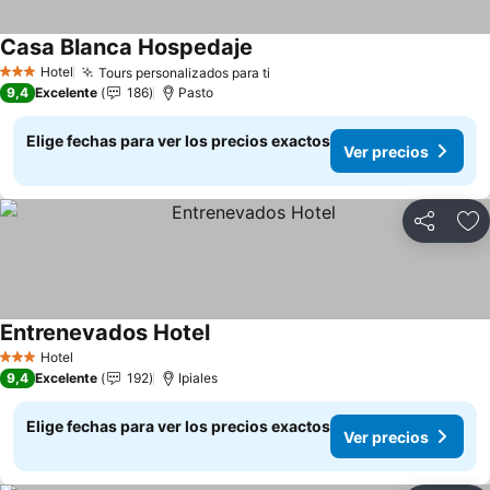
Casa Blanca Hospedaje
Ver precios
Hotel
Tours personalizados para ti
Ver precios
3 Estrellas
9,4
Excelente
186
Pasto
Elige fechas para ver los precios exactos
Ver precios
Compartir
Ag
Entrenevados Hotel
Ver precios
Hotel
3 Estrellas
9,4
Excelente
192
Ipiales
Elige fechas para ver los precios exactos
Ver precios