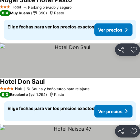
Nogal Suite Hotel Pasto
Ver precios
Hotel
Parking privado y seguro
Ver precios
3 Estrellas
8,4
Muy bueno
390
Pasto
Elige fechas para ver los precios exactos
Ver precios
Compartir
Ag
Hotel Don Saul
Ver precios
Hotel
Sauna y baño turco para relajarte
Ver precios
4 Estrellas
9,0
Excelente
1.294
Pasto
Elige fechas para ver los precios exactos
Ver precios
Compartir
Ag