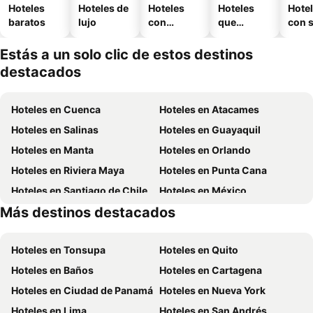
Hoteles
Hoteles de
Hoteles
Hoteles
Hote
baratos
lujo
con
que
con 
piscina
aceptan
mascotas
Estás a un solo clic de estos destinos
destacados
Hoteles en Cuenca
Hoteles en Atacames
Hoteles en Salinas
Hoteles en Guayaquil
Hoteles en Manta
Hoteles en Orlando
Hoteles en Riviera Maya
Hoteles en Punta Cana
Hoteles en Santiago de Chile
Hoteles en México
Más destinos destacados
Hoteles en Galápagos
Hoteles en Esmeraldas
Hoteles en Tonsupa
Hoteles en Quito
Hoteles en Baños
Hoteles en Cartagena
Hoteles en Ciudad de Panamá
Hoteles en Nueva York
Hoteles en Lima
Hoteles en San Andrés