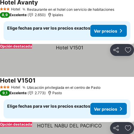
Hotel Avanty
Ver precios
Hotel
Restaurante en el hotel con servicio de habitaciones
Ver prec
3 Estrellas
8,9
Excelente
2.650
Ipiales
Elige fechas para ver los precios exactos
Ver precios
Opción destacada
Compartir
Ag
Hotel V1501
Ver precios
Hotel
Ubicación privilegiada en el centro de Pasto
Ver precios
3 Estrellas
9,1
Excelente
2.773
Pasto
Elige fechas para ver los precios exactos
Ver precios
Opción destacada
Compartir
Ag