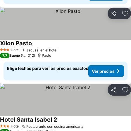
Compartir
Ag
Xilon Pasto
Ver precios
Hotel
Jacuzzi en el hotel
Ver precios
3 Estrellas
7,7
Bueno
312
Pasto
Elige fechas para ver los precios exactos
Ver precios
Compartir
Ag
Hotel Santa Isabel 2
Ver precios
Hotel
Restaurante con cocina americana
Ver precios
3 Estrellas