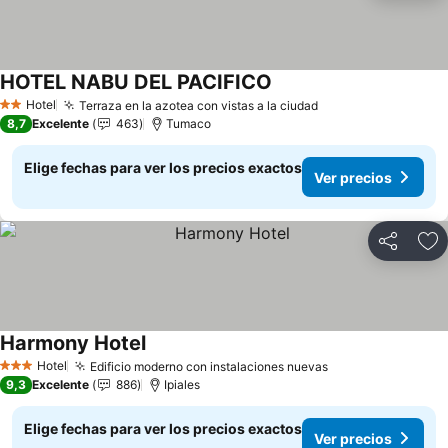
HOTEL NABU DEL PACIFICO
Ver precios
Hotel
Terraza en la azotea con vistas a la ciudad
Ver precios
2 Estrellas
8,7
Excelente
463
Tumaco
Elige fechas para ver los precios exactos
Ver precios
Compartir
Ag
Harmony Hotel
Ver precios
Hotel
Edificio moderno con instalaciones nuevas
Ver precios
3 Estrellas
9,3
Excelente
886
Ipiales
Elige fechas para ver los precios exactos
Ver precios