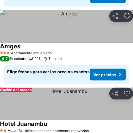
Compartir
Ag
Amges
Ver precios
Apartamento amueblado
3 Estrellas
9,7
Excelente
221
Tumaco
Elige fechas para ver los precios exactos
Ver precios
Opción destacada
Compartir
Ag
Hotel Juanambu
Ver precios
Hotel
Habitaciones recientemente renovadas
Ver precios
2 Estrellas