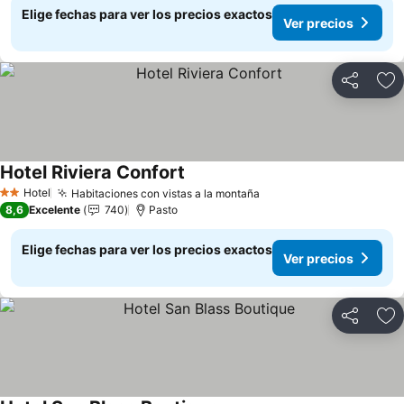
Elige fechas para ver los precios exactos
Ver precios
Compartir
Ag
Hotel Riviera Confort
Ver precios
Hotel
Habitaciones con vistas a la montaña
Ver precios
2 Estrellas
8,6
Excelente
740
Pasto
Elige fechas para ver los precios exactos
Ver precios
Compartir
Ag