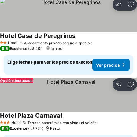
Compartir
Ag
Hotel Casa de Peregrinos
Ver precios
Hotel
Aparcamiento privado seguro disponible
Ver precios
2 Estrellas
8,5
Excelente
402
Ipiales
Elige fechas para ver los precios exactos
Ver precios
Opción destacada
Compartir
Ag
Hotel Plaza Carnaval
Ver precios
Hotel
Terraza panorámica con vistas al volcán
Ver precios
3 Estrellas
9,4
Excelente
774
Pasto