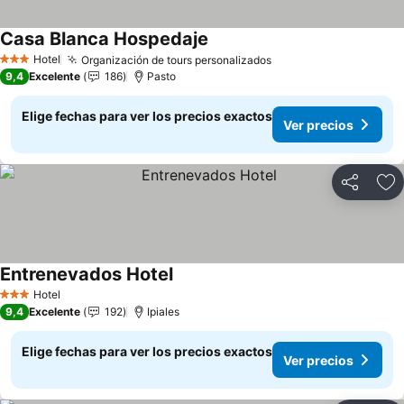
Casa Blanca Hospedaje
Ver precios
Hotel
Organización de tours personalizados
Ver precios
3 Estrellas
9,4
Excelente
186
Pasto
Elige fechas para ver los precios exactos
Ver precios
Compartir
Ag
Entrenevados Hotel
Ver precios
Hotel
3 Estrellas
9,4
Excelente
192
Ipiales
Elige fechas para ver los precios exactos
Ver precios