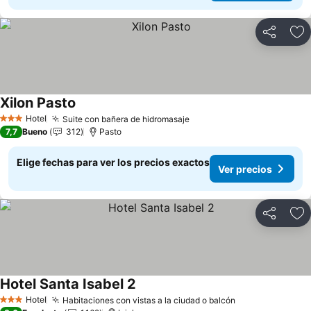
Compartir
Ag
Xilon Pasto
Ver precios
Hotel
Suite con bañera de hidromasaje
Ver precios
3 Estrellas
7,7
Bueno
312
Pasto
Elige fechas para ver los precios exactos
Ver precios
Compartir
Ag
Hotel Santa Isabel 2
Ver precios
Hotel
Habitaciones con vistas a la ciudad o balcón
Ver precios
3 Estrellas