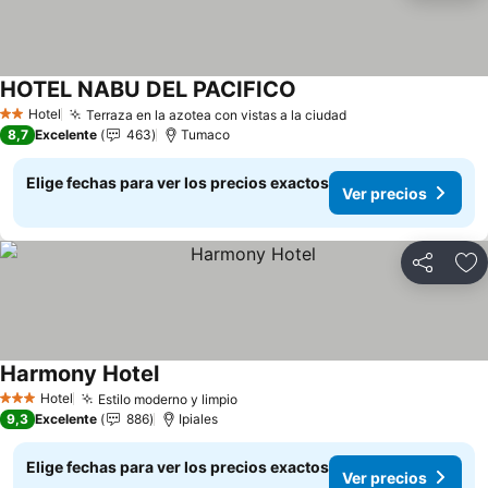
HOTEL NABU DEL PACIFICO
Ver precios
Hotel
Terraza en la azotea con vistas a la ciudad
Ver precios
2 Estrellas
8,7
Excelente
463
Tumaco
Elige fechas para ver los precios exactos
Ver precios
Compartir
Ag
Harmony Hotel
Ver precios
Hotel
Estilo moderno y limpio
Ver precios
3 Estrellas
9,3
Excelente
886
Ipiales
Elige fechas para ver los precios exactos
Ver precios