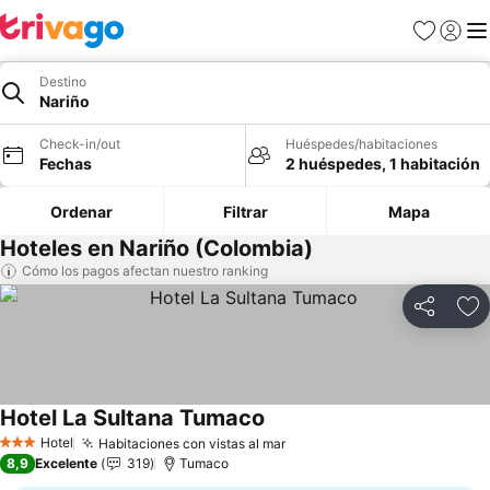
Favoritos
Iniciar 
Me
Destino
Nariño
Check-in/out
Huéspedes/habitaciones
Fechas
2 huéspedes, 1 habitación
Ordenar
Filtrar
Mapa
Hoteles en Nariño (Colombia)
Cómo los pagos afectan nuestro ranking
Compartir
Ag
Hotel La Sultana Tumaco
Ver precios
Hotel
Habitaciones con vistas al mar
Ver precios
3 Estrellas
8,9
Excelente
319
Tumaco