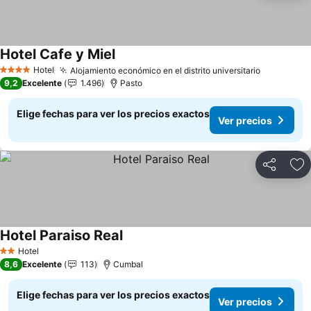
Hotel Cafe y Miel
Ver precios
Hotel
Alojamiento económico en el distrito universitario
Ver preci
4 Estrellas
9,2
Excelente
1.496
Pasto
Elige fechas para ver los precios exactos
Ver precios
Compartir
Ag
Hotel Paraiso Real
Ver precios
Hotel
2 Estrellas
8,6
Excelente
113
Cumbal
Elige fechas para ver los precios exactos
Ver precios