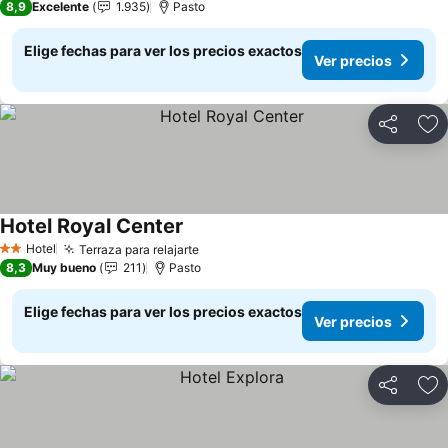
8,9
Excelente
1.935
Pasto
Elige fechas para ver los precios exactos
Ver precios
Compartir
Ag
Hotel Royal Center
Ver precios
Hotel
Terraza para relajarte
Ver precios
2 Estrellas
8,3
Muy bueno
211
Pasto
Elige fechas para ver los precios exactos
Ver precios
Compartir
Ag