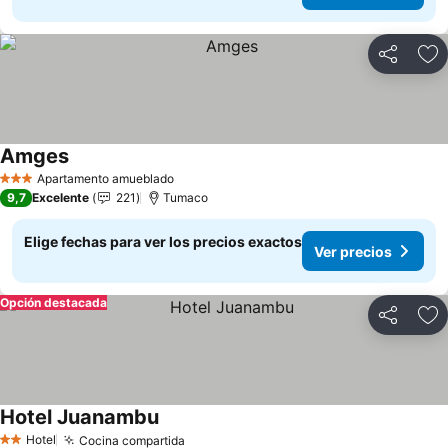
Compartir
Ag
Amges
Ver precios
Apartamento amueblado
3 Estrellas
9,7
Excelente
221
Tumaco
Elige fechas para ver los precios exactos
Ver precios
Opción destacada
Compartir
Ag
Hotel Juanambu
Ver precios
Hotel
Cocina compartida
Ver precios
2 Estrellas