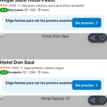
Nogal Suite Hotel Pasto
Ver precios
Hotel
Ubicación céntrica cerca de la Plaza de Nariño
Ver precios
3 Estrellas
8,4
Muy bueno
390
Pasto
Elige fechas para ver los precios exactos
Ver precios
Compartir
Ag
Hotel Don Saul
Ver precios
Hotel
Aparcamiento cubierto seguro
Ver precios
4 Estrellas
9,0
Excelente
1.294
Pasto
Elige fechas para ver los precios exactos
Ver precios
Compartir
Ag