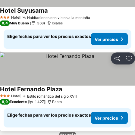
Hotel Suyusama
Ver precios
Hotel
Habitaciones con vistas a la montaña
Ver precios
3 Estrellas
8,4
Muy bueno
368
Ipiales
Elige fechas para ver los precios exactos
Ver precios
Compartir
Ag
Hotel Fernando Plaza
Ver precios
Hotel
Estilo romántico del siglo XVIII
Ver precios
3 Estrellas
8,9
Excelente
1.427
Pasto
Elige fechas para ver los precios exactos
Ver precios
Ver más