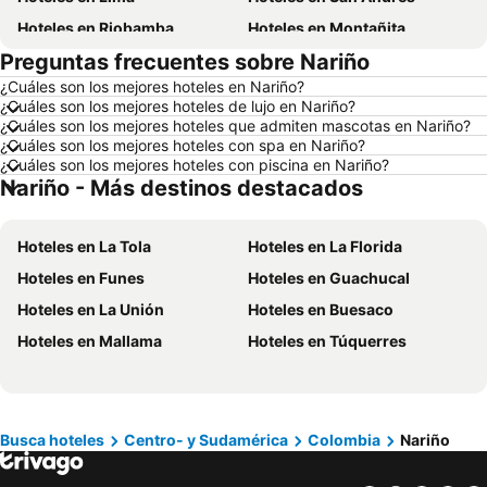
Hoteles en Riobamba
Hoteles en Montañita
Preguntas frecuentes sobre Nariño
Hoteles en Puerto López
Hoteles en Pedernales
¿Cuáles son los mejores hoteles en Nariño?
Hoteles en Miami
Hoteles en Roma
¿Cuáles son los mejores hoteles de lujo en Nariño?
Hoteles en Ambato
Hoteles en Cojimies
¿Cuáles son los mejores hoteles que admiten mascotas en Nariño?
¿Cuáles son los mejores hoteles con spa en Nariño?
Hoteles en Lisboa
Hoteles en Zorritos
¿Cuáles son los mejores hoteles con piscina en Nariño?
Nariño - Más destinos destacados
Hoteles en Oporto
Hoteles en Ecuador
Hoteles en Chicago
Hoteles en Panamá
Hoteles en La Tola
Hoteles en La Florida
Hoteles en Curazao
Hoteles en Guatemala
Hoteles en Funes
Hoteles en Guachucal
Hoteles en Santa Cruz
Hoteles en Colombia
Hoteles en La Unión
Hoteles en Buesaco
Hoteles en Campania
Hoteles en Manabí
Hoteles en Mallama
Hoteles en Túquerres
Hoteles en Italia
Hoteles en Noruega
Hoteles en Tailandia
Hoteles en Nueva Jersey
Hoteles en El Caribe
Hoteles en Lima
Hoteles en Tumbes
Hoteles en Orellana
Busca hoteles
Centro- y Sudamérica
Colombia
Nariño
Hoteles en San Cristóbal
Hoteles en Isla de Santorini