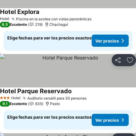
Hotel Explora
Ver precios
Hotel
Piscina en la azotea con vistas panorámicas
Ver precios
8,5
Excelente
219
Chachaguí
Elige fechas para ver los precios exactos
Ver precios
Compartir
Ag
Hotel Parque Reservado
Ver precios
Hotel
Auditorio versátil para 30 personas
Ver precios
3 Estrellas
9,1
Excelente
635
Pasto
Elige fechas para ver los precios exactos
Ver precios