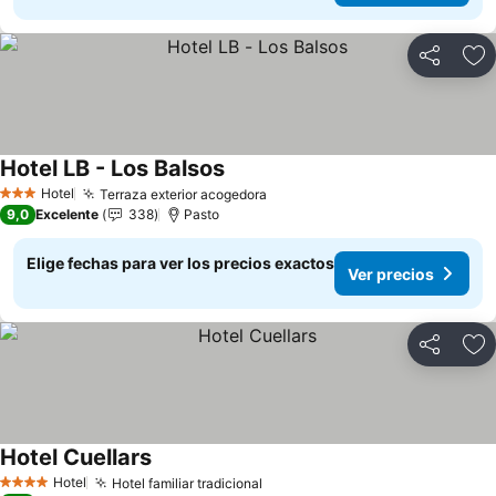
Compartir
Ag
Hotel LB - Los Balsos
Ver precios
Hotel
Terraza exterior acogedora
Ver precios
3 Estrellas
9,0
Excelente
338
Pasto
Elige fechas para ver los precios exactos
Ver precios
Compartir
Ag
Hotel Cuellars
Ver precios
Hotel
Hotel familiar tradicional
Ver precios
4 Estrellas