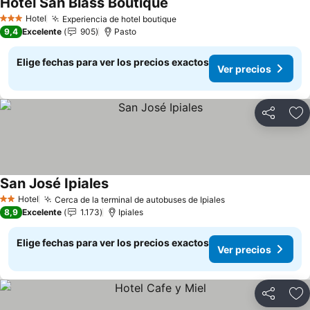
Hotel San Blass Boutique
Ver precios
Hotel
Experiencia de hotel boutique
Ver precios
3 Estrellas
9,4
Excelente
905
Pasto
Elige fechas para ver los precios exactos
Ver precios
Compartir
Ag
San José Ipiales
Ver precios
Hotel
Cerca de la terminal de autobuses de Ipiales
Ver precios
2 Estrellas
8,9
Excelente
1.173
Ipiales
Elige fechas para ver los precios exactos
Ver precios
Compartir
Ag