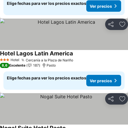
Elige fechas para ver los precios exactos
Ver precios
Compartir
Ag
Hotel Lagos Latin America
Ver precios
Hotel
Cercanía a la Plaza de Nariño
Ver precios
3 Estrellas
8,6
Excelente
187
Pasto
Elige fechas para ver los precios exactos
Ver precios
Compartir
Ag