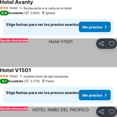
Hotel Avanty
Ver precios
Hotel
Restaurante a la carta en el hotel
Ver precios
3 Estrellas
8,9
Excelente
2.650
Ipiales
Elige fechas para ver los precios exactos
Ver precios
Opción destacada
Compartir
Ag
Hotel V1501
Ver precios
Hotel
Instalaciones de spa tranquilas
Ver precios
3 Estrellas
9,1
Excelente
2.773
Pasto
Elige fechas para ver los precios exactos
Ver precios
Opción destacada
Compartir
Ag