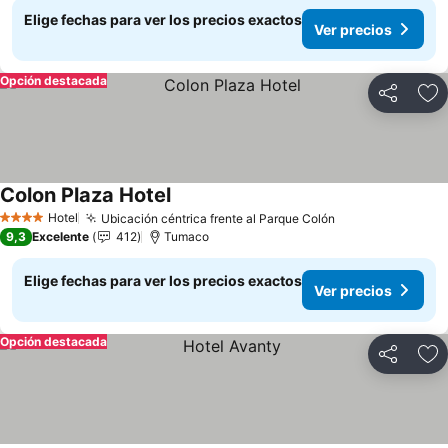
Elige fechas para ver los precios exactos
Ver precios
Opción destacada
Compartir
Ag
Colon Plaza Hotel
Ver precios
Hotel
Ubicación céntrica frente al Parque Colón
Ver precios
4 Estrellas
9,3
Excelente
412
Tumaco
Elige fechas para ver los precios exactos
Ver precios
Opción destacada
Compartir
Ag