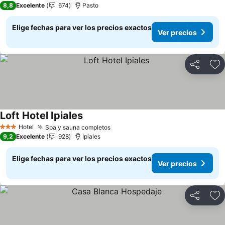
8,8
Excelente
674
Pasto
Elige fechas para ver los precios exactos
Ver precios
Compartir
Ag
Loft Hotel Ipiales
Ver precios
Hotel
Spa y sauna completos
Ver precios
3 Estrellas
9,2
Excelente
928
Ipiales
Elige fechas para ver los precios exactos
Ver precios
Compartir
Ag