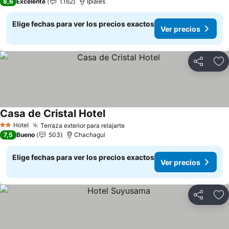
8,6
Excelente
1.162
Ipiales
Elige fechas para ver los precios exactos
Ver precios
Compartir
Ag
Casa de Cristal Hotel
Ver precios
Hotel
Terraza exterior para relajarte
Ver precios
2 Estrellas
7,5
Bueno
503
Chachaguí
Elige fechas para ver los precios exactos
Ver precios
Compartir
Ag