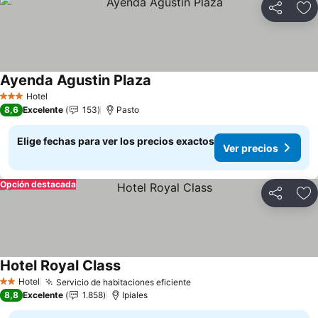
Compartir
Ag
Ayenda Agustin Plaza
Ver precios
Hotel
3 Estrellas
8,6
Excelente
153
Pasto
Elige fechas para ver los precios exactos
Ver precios
Opción destacada
Compartir
Ag
Hotel Royal Class
Ver precios
Hotel
Servicio de habitaciones eficiente
Ver precios
2 Estrellas
8,8
Excelente
1.858
Ipiales