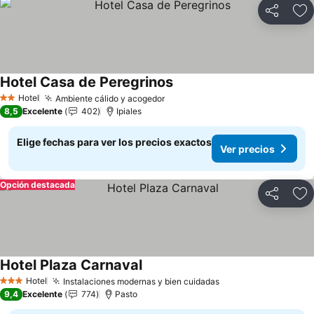
Compartir
Ag
Hotel Casa de Peregrinos
Ver precios
Hotel
Ambiente cálido y acogedor
Ver precios
2 Estrellas
8,5
Excelente
402
Ipiales
Elige fechas para ver los precios exactos
Ver precios
Opción destacada
Compartir
Ag
Hotel Plaza Carnaval
Ver precios
Hotel
Instalaciones modernas y bien cuidadas
Ver precios
3 Estrellas
9,4
Excelente
774
Pasto