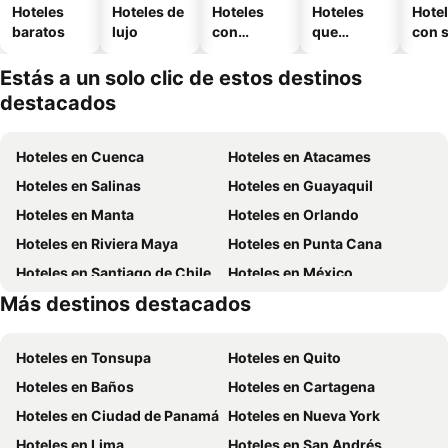
Hoteles
Hoteles de
Hoteles
Hoteles
Hote
baratos
lujo
con
que
con 
piscina
aceptan
mascotas
Estás a un solo clic de estos destinos
destacados
Hoteles en Cuenca
Hoteles en Atacames
Hoteles en Salinas
Hoteles en Guayaquil
Hoteles en Manta
Hoteles en Orlando
Hoteles en Riviera Maya
Hoteles en Punta Cana
Hoteles en Santiago de Chile
Hoteles en México
Más destinos destacados
Hoteles en Galápagos
Hoteles en Esmeraldas
Hoteles en Tonsupa
Hoteles en Quito
Hoteles en Baños
Hoteles en Cartagena
Hoteles en Ciudad de Panamá
Hoteles en Nueva York
Hoteles en Lima
Hoteles en San Andrés