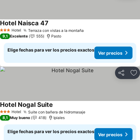
Hotel Naisca 47
Ver precios
Hotel
Terraza con vistas a la montaña
Ver precios
3 Estrellas
9,1
Excelente
555
Pasto
Elige fechas para ver los precios exactos
Ver precios
Compartir
Ag
Hotel Nogal Suite
Ver precios
Hotel
Suite con bañera de hidromasaje
Ver precios
3 Estrellas
8,1
Muy bueno
418
Ipiales
Elige fechas para ver los precios exactos
Ver precios