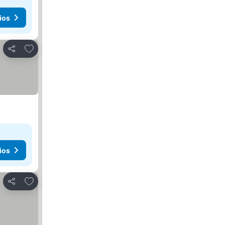
ios
Agregar a favoritos
Compartir
ios
Agregar a favoritos
Compartir