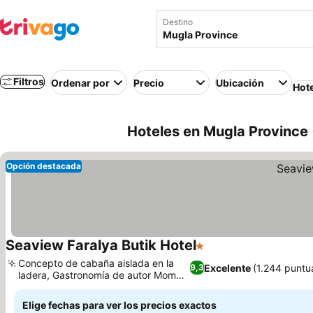
Destino
Filtros
Ordenar por
Precio
Ubicación
Hot
Hoteles en Mugla Province 
Opción destacada
Seaview Faralya Butik Hotel
1 Estrellas
Ver precios
Concepto de cabaña aislada en la
Excelente
(1.244 puntu
9,3
ladera, Gastronomía de autor Momba
Ver precios
Faralya
Elige fechas para ver los precios exactos