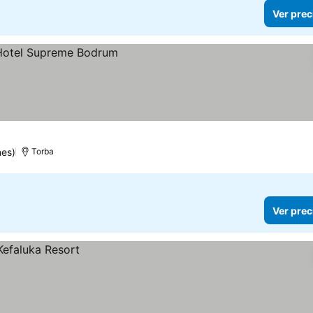
Ver prec
nes)
Torba
Ver prec