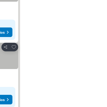
ios
Agregar a favoritos
Compartir
ios