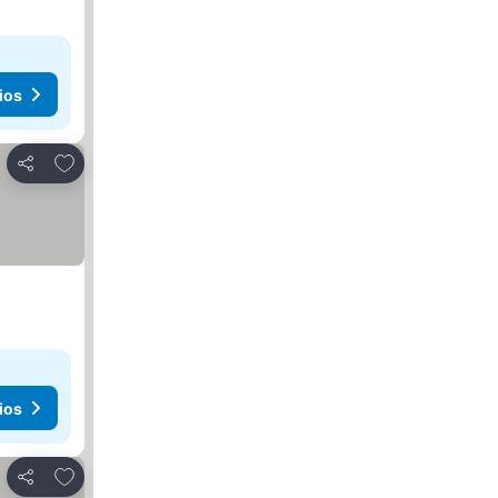
ios
Agregar a favoritos
Compartir
ios
Agregar a favoritos
Compartir