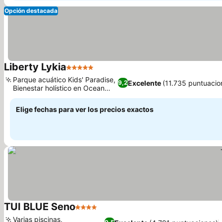
Opción destacada
Liberty Lykia
5 Estrellas
Ver precios
Parque acuático Kids' Paradise,
Excelente
(11.735 puntuacio
9,2
Bienestar holístico en Ocean
Ver precios
Spa
Elige fechas para ver los precios exactos
TUI BLUE Seno
4 Estrellas
Ver precios
Varias piscinas,