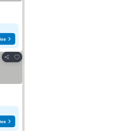
ios
Agregar a favoritos
Compartir
ios