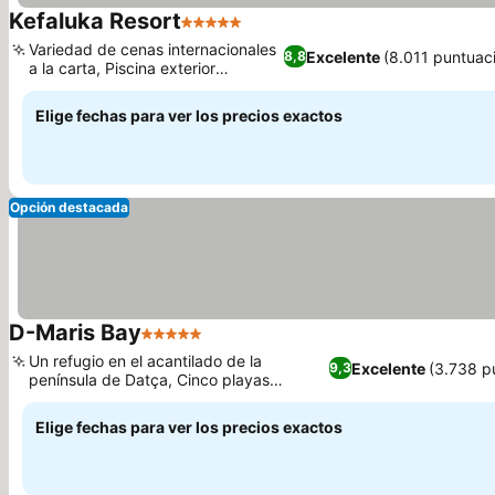
Kefaluka Resort
5 Estrellas
Ver precios
Variedad de cenas internacionales
Excelente
(8.011 puntuac
8,8
a la carta, Piscina exterior
Ver precios
climatizada
Elige fechas para ver los precios exactos
Opción destacada
D-Maris Bay
5 Estrellas
Ver precios
Un refugio en el acantilado de la
Excelente
(3.738 p
9,3
península de Datça, Cinco playas
Ver precios
privadas con Bandera Azul
Elige fechas para ver los precios exactos