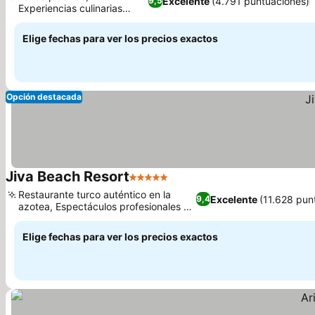
Excelente
(4.791 puntuaciones)
9,5
Experiencias culinarias
Ver precios
excepcionales
Elige fechas para ver los precios exactos
Opción destacada
Jiva Beach Resort
5 Estrellas
Ver precios
Restaurante turco auténtico en la
Excelente
(11.628 pun
9,4
azotea, Espectáculos profesionales en
Ver precios
el anfiteatro
Elige fechas para ver los precios exactos