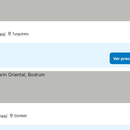
es)
Turgutreis
Ver prec
nes)
Gümbet