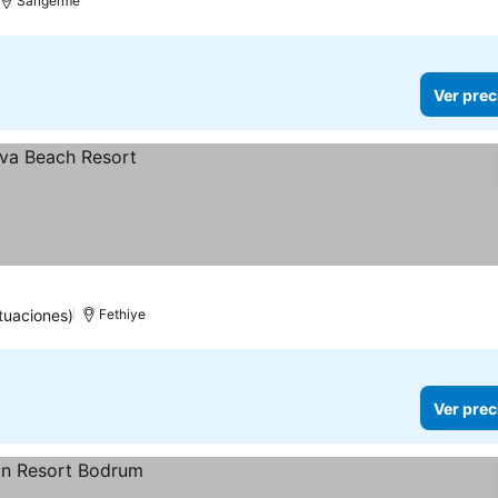
Sarigerme
Ver prec
tuaciones)
Fethiye
Ver prec