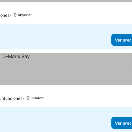
iones)
Akyarlar
Ver prec
untuaciones)
Hisarönü
Ver prec