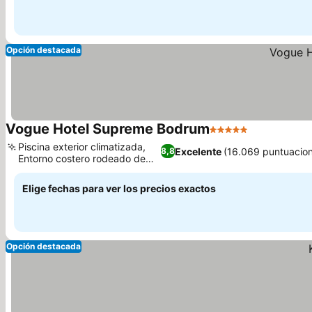
Opción destacada
Vogue Hotel Supreme Bodrum
5 Estrellas
Ver precios
Piscina exterior climatizada,
Excelente
(16.069 puntuacio
8,8
Entorno costero rodeado de
Ver precios
pinos
Elige fechas para ver los precios exactos
Opción destacada