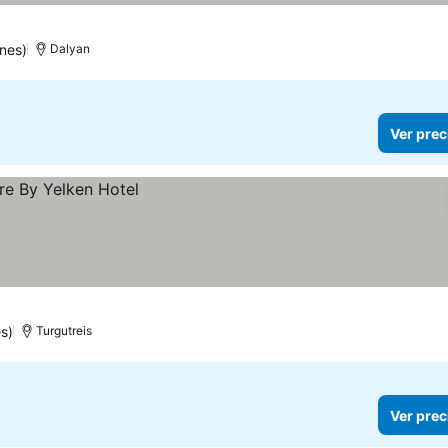
nes)
Dalyan
Ver prec
s)
Turgutreis
Ver prec