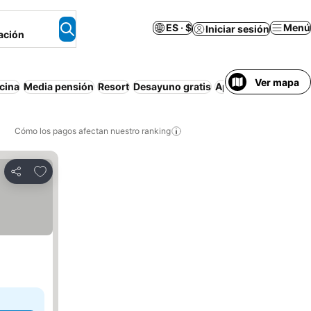
ES · $
Menú
Iniciar sesión
ación
Ver mapa
cina
Media pensión
Resort
Desayuno gratis
Apartamento amueb
Cómo los pagos afectan nuestro ranking
Agregar a favoritos
Compartir