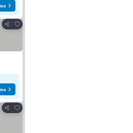
ios
Agregar a favoritos
Compartir
ios
Agregar a favoritos
Compartir