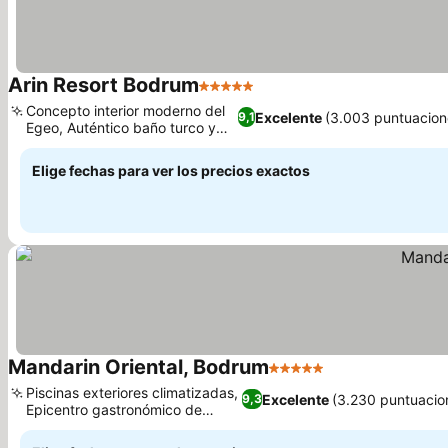
Arin Resort Bodrum
5 Estrellas
Ver precios
Concepto interior moderno del
Excelente
(3.003 puntuacion
9,1
Egeo, Auténtico baño turco y
Ver precios
spa
Elige fechas para ver los precios exactos
Mandarin Oriental, Bodrum
5 Estrellas
Ver precios
Piscinas exteriores climatizadas,
Excelente
(3.230 puntuacio
9,3
Epicentro gastronómico de
Ver precios
fusión