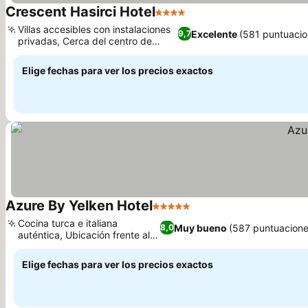
Crescent Hasirci Hotel
4 Estrellas
Ver precios
Villas accesibles con instalaciones
Excelente
(581 puntuacio
9,7
privadas, Cerca del centro de
Ver precios
Dalyan
Elige fechas para ver los precios exactos
Azure By Yelken Hotel
5 Estrellas
Ver precios
Cocina turca e italiana
Muy bueno
(587 puntuacione
8,0
auténtica, Ubicación frente al
Ver precios
mar Egeo
Elige fechas para ver los precios exactos