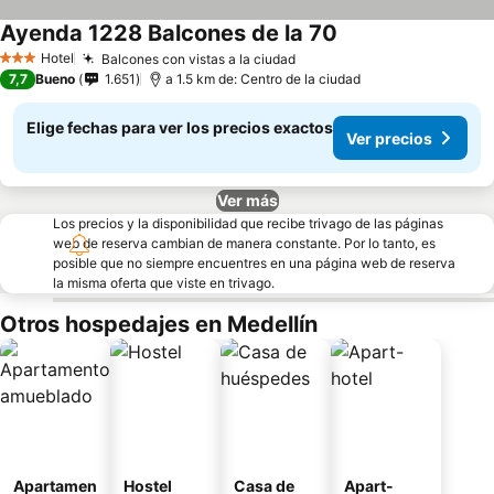
Ayenda 1228 Balcones de la 70
Hotel
Balcones con vistas a la ciudad
3 Estrellas
7,7
Bueno
1.651
a 1.5 km de: Centro de la ciudad
Elige fechas para ver los precios exactos
Ver precios
Ver más
Los precios y la disponibilidad que recibe trivago de las páginas
web de reserva cambian de manera constante. Por lo tanto, es
posible que no siempre encuentres en una página web de reserva
la misma oferta que viste en trivago.
Otros hospedajes en Medellín
Apartamen
Hostel
Casa de
Apart-