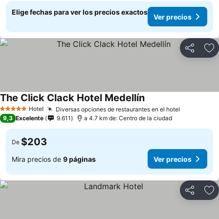
Elige fechas para ver los precios exactos
Ver precios
Compartir
Ag
The Click Clack Hotel Medellín
Hotel
Diversas opciones de restaurantes en el hotel
5 Estrellas
9,3
Excelente
9.611
a 4.7 km de: Centro de la ciudad
$203
De
Mira precios de
9 páginas
Ver precios
Compartir
Ag