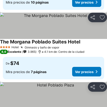
Mira precios de
10 páginas
Ver precios
Compartir
Ag
The Morgana Poblado Suites Hotel
Hotel
Gimnasio y baño de vapor
4 Estrellas
8,6
Excelente
3.965
a 4.1 km de: Centro de la ciudad
$74
De
Mira precios de
7 páginas
Ver precios
Compartir
Ag