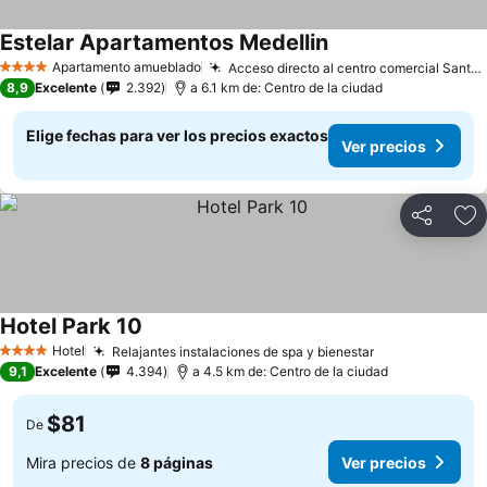
Estelar Apartamentos Medellin
Apartamento amueblado
Acceso directo al centro comercial Santa Fe
4 Estrellas
8,9
Excelente
2.392
a 6.1 km de: Centro de la ciudad
Elige fechas para ver los precios exactos
Ver precios
Compartir
Ag
Hotel Park 10
Hotel
Relajantes instalaciones de spa y bienestar
4 Estrellas
9,1
Excelente
4.394
a 4.5 km de: Centro de la ciudad
$81
De
Mira precios de
8 páginas
Ver precios