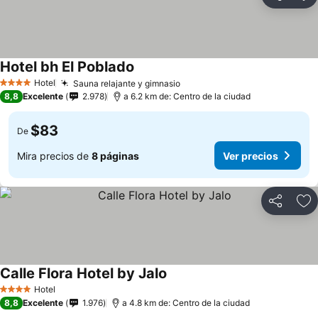
Compartir
Ag
Hotel bh El Poblado
Hotel
Sauna relajante y gimnasio
4 Estrellas
8,8
Excelente
2.978
a 6.2 km de: Centro de la ciudad
$83
De
Mira precios de
8 páginas
Ver precios
Compartir
Ag
Calle Flora Hotel by Jalo
Hotel
4 Estrellas
8,8
Excelente
1.976
a 4.8 km de: Centro de la ciudad