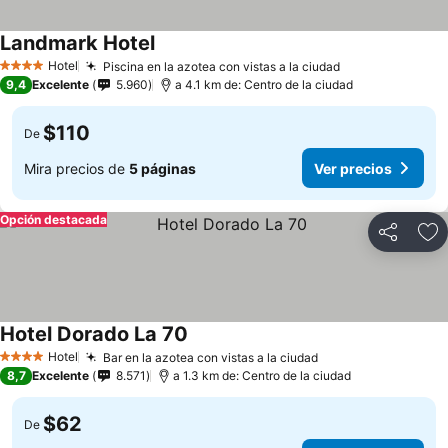
Landmark Hotel
Hotel
Piscina en la azotea con vistas a la ciudad
4 Estrellas
9,4
Excelente
5.960
a 4.1 km de: Centro de la ciudad
$110
De
Mira precios de
5 páginas
Ver precios
Opción destacada
Compartir
Ag
Hotel Dorado La 70
Hotel
Bar en la azotea con vistas a la ciudad
4 Estrellas
8,7
Excelente
8.571
a 1.3 km de: Centro de la ciudad
$62
De