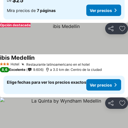
$25
De
Mira precios de
7 páginas
Ver precios
Opción destacada
Compartir
Ag
ibis Medellin
Hotel
Restaurante latinoamericano en el hotel
3 Estrellas
8,6
Excelente
9.606
a 3.0 km de: Centro de la ciudad
Elige fechas para ver los precios exactos
Ver precios
Compartir
Ag