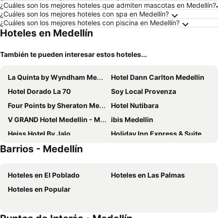
¿Cuáles son los mejores hoteles que admiten mascotas en Medellín?
¿Cuáles son los mejores hoteles con spa en Medellín?
¿Cuáles son los mejores hoteles con piscina en Medellín?
Hoteles en Medellín
También te pueden interesar estos hoteles...
La Quinta by Wyndham Medellin
Hotel Dann Carlton Medellin
Hotel Dorado La 70
Soy Local Provenza
Four Points by Sheraton Medellin
Hotel Nutibara
V GRAND Hotel Medellin - Member of Radisson Individuals
ibis Medellin
Heiss Hotel By Jalo
Holiday Inn Express & Suites Medellin By Ihg
Barrios - Medellín
Hotel Greenview Medellin
Tequendama Hotel Medellín
Hotel San Pedro del Fuerte
Hotel Estelar Milla de Oro
Hoteles en El Poblado
Hoteles en Las Palmas
Novotel Medellin El Tesoro
Los Patios Cool Living
Hoteles en Popular
The Art Hotel Medellin
Hotel Dann Carlton Belfort
The Morgana Poblado Suites Hotel
Indie Universe Creative Hotel