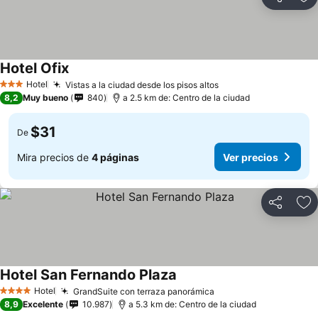
Compartir
Ag
Hotel Ofix
Hotel
Vistas a la ciudad desde los pisos altos
3 Estrellas
8,2
Muy bueno
840
a 2.5 km de: Centro de la ciudad
$31
De
Mira precios de
4 páginas
Ver precios
Compartir
Ag
Hotel San Fernando Plaza
Hotel
GrandSuite con terraza panorámica
4 Estrellas
8,9
Excelente
10.987
a 5.3 km de: Centro de la ciudad