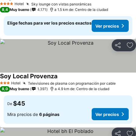
Hotel
Sky lounge con vistas panorámicas
4 Estrellas
8,4
Muy bueno
4.171
a 1.5 km de: Centro de la ciudad
Elige fechas para ver los precios exactos
Ver precios
Compartir
Ag
Soy Local Provenza
Hotel
Televisiones de plasma con programación por cable
3 Estrellas
8,0
Muy bueno
1.397
a 4.9 km de: Centro de la ciudad
$45
De
Mira precios de
6 páginas
Ver precios