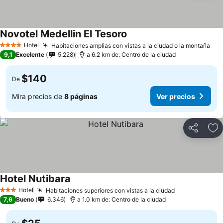
Novotel Medellin El Tesoro
Hotel
Habitaciones amplias con vistas a la ciudad o la montaña
4 Estrellas
9,1
Excelente
5.228
a 6.2 km de: Centro de la ciudad
$140
De
Mira precios de
8 páginas
Ver precios
Compartir
Ag
Hotel Nutibara
Hotel
Habitaciones superiores con vistas a la ciudad
3 Estrellas
7,6
Bueno
6.346
a 1.0 km de: Centro de la ciudad