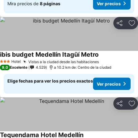
Mira precios de
8 páginas
Ver precios
Compartir
Ag
ibis budget Medellín Itagüí Metro
Hotel
Vistas a la ciudad desde las habitaciones
3 Estrellas
9,0
Excelente
4.529
a 10.2 km de: Centro de la ciudad
Elige fechas para ver los precios exactos
Ver precios
Compartir
Ag
Tequendama Hotel Medellín