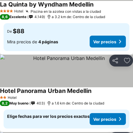
La Quinta by Wyndham Medellin
Hotel
Piscina en la azotea con vistas a la ciudad
4 Estrellas
8,6
Excelente
4.149
a 3.2 km de: Centro de la ciudad
$88
De
Mira precios de
4 páginas
Ver precios
Compartir
Ag
Hotel Panorama Urban Medellin
Hotel
2 Estrellas
8,2
Muy bueno
403
a 1.6 km de: Centro de la ciudad
Elige fechas para ver los precios exactos
Ver precios