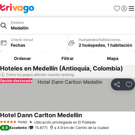
Favoritos
Iniciar 
Me
Destino
Medellín
Check-in/out
Huéspedes/habitaciones
Fechas
2 huéspedes, 1 habitación
Ordenar
Filtrar
Mapa
Hoteles en Medellín (Antioquia, Colombia)
Cómo los pagos afectan nuestro ranking
Opción destacada
Compartir
Ag
Hotel Dann Carlton Medellin
Hotel
Ubicación privilegiada en El Poblado
5 Estrellas
8,9
Excelente
15.877
a 4.9 km de: Centro de la ciudad