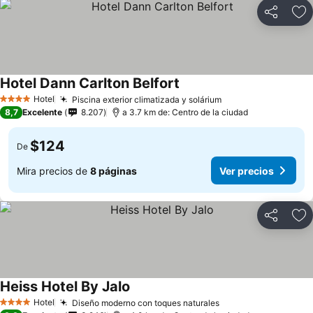
Compartir
Ag
Hotel Dann Carlton Belfort
Hotel
Piscina exterior climatizada y solárium
4 Estrellas
8,7
Excelente
8.207
a 3.7 km de: Centro de la ciudad
$124
De
Mira precios de
8 páginas
Ver precios
Compartir
Ag
Heiss Hotel By Jalo
Hotel
Diseño moderno con toques naturales
4 Estrellas