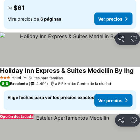
$61
De
Mira precios de
6 páginas
Ver precios
Compartir
Ag
Holiday Inn Express & Suites Medellin By Ihg
Hotel
Suites para familias
3 Estrellas
8,6
Excelente
4.492
a 5.5 km de: Centro de la ciudad
Elige fechas para ver los precios exactos
Ver precios
Opción destacada
Compartir
Ag