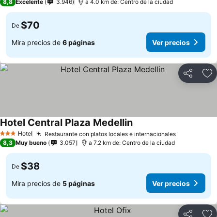
8,8
Excelente
3.946
a 4.0 km de: Centro de la ciudad
$70
De
Mira precios de
6 páginas
Ver precios
Compartir
Ag
Hotel Central Plaza Medellin
Hotel
Restaurante con platos locales e internacionales
3 Estrellas
8,3
Muy bueno
3.057
a 7.2 km de: Centro de la ciudad
$38
De
Mira precios de
5 páginas
Ver precios