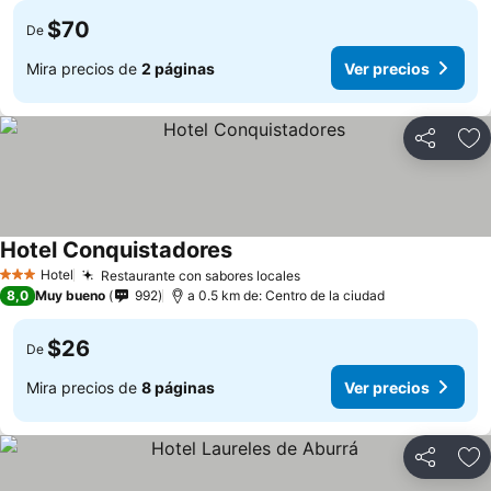
$70
De
Mira precios de
2 páginas
Ver precios
Compartir
Ag
Hotel Conquistadores
Hotel
Restaurante con sabores locales
3 Estrellas
8,0
Muy bueno
992
a 0.5 km de: Centro de la ciudad
$26
De
Mira precios de
8 páginas
Ver precios
Compartir
Ag