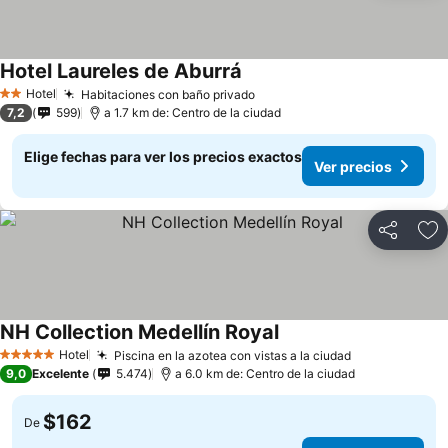
Hotel Laureles de Aburrá
Hotel
Habitaciones con baño privado
2 Estrellas
7,2
599
a 1.7 km de: Centro de la ciudad
Elige fechas para ver los precios exactos
Ver precios
Compartir
Ag
NH Collection Medellín Royal
Hotel
Piscina en la azotea con vistas a la ciudad
5 Estrellas
9,0
Excelente
5.474
a 6.0 km de: Centro de la ciudad
$162
De