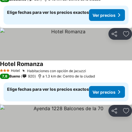
Elige fechas para ver los precios exactos
Ver precios
Compartir
Ag
Hotel Romanza
Hotel
Habitaciones con opción de jacuzzi
3 Estrellas
7,8
Bueno
920
a 1.3 km de: Centro de la ciudad
Elige fechas para ver los precios exactos
Ver precios
Compartir
Ag