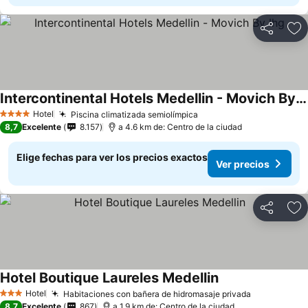
Compartir
Ag
Intercontinental Hotels Medellin - Movich By Ihg
Hotel
Piscina climatizada semiolímpica
4 Estrellas
8,7
Excelente
8.157
a 4.6 km de: Centro de la ciudad
Elige fechas para ver los precios exactos
Ver precios
Compartir
Ag
Hotel Boutique Laureles Medellin
Hotel
Habitaciones con bañera de hidromasaje privada
3 Estrellas
8,7
Excelente
867
a 1.9 km de: Centro de la ciudad