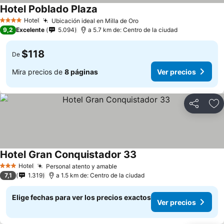
Hotel Poblado Plaza
Hotel
Ubicación ideal en Milla de Oro
4 Estrellas
9,2
Excelente
5.094
a 5.7 km de: Centro de la ciudad
$118
De
Mira precios de
8 páginas
Ver precios
Compartir
Ag
Hotel Gran Conquistador 33
Hotel
Personal atento y amable
3 Estrellas
7,1
1.319
a 1.5 km de: Centro de la ciudad
Elige fechas para ver los precios exactos
Ver precios