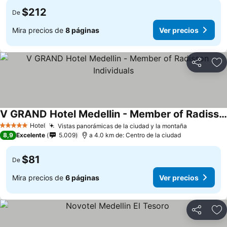
$212
De
Mira precios de
8 páginas
Ver precios
Compartir
Ag
V GRAND Hotel Medellin - Member of Radisson Individuals
Hotel
Vistas panorámicas de la ciudad y la montaña
5 Estrellas
8,9
Excelente
5.009
a 4.0 km de: Centro de la ciudad
$81
De
Mira precios de
6 páginas
Ver precios
Compartir
Ag