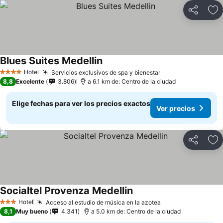
Compartir
Ag
Blues Suites Medellin
Hotel
Servicios exclusivos de spa y bienestar
4 Estrellas
8,8
Excelente
3.806
a 6.1 km de: Centro de la ciudad
Elige fechas para ver los precios exactos
Ver precios
Compartir
Ag
Socialtel Provenza Medellin
Hotel
Acceso al estudio de música en la azotea
3 Estrellas
8,1
Muy bueno
4.341
a 5.0 km de: Centro de la ciudad