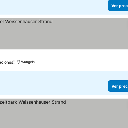
Ver prec
aciones)
Wangels
Ver prec