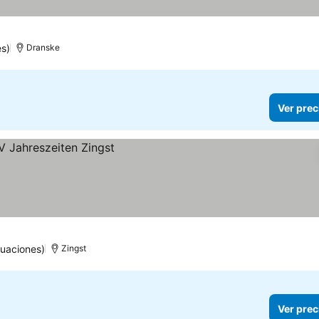
es)
Dranske
Ver prec
tuaciones)
Zingst
Ver prec