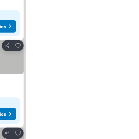
ios
Agregar a favoritos
Compartir
ios
Agregar a favoritos
Compartir