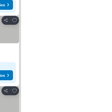
ios
Agregar a favoritos
Compartir
ios
Agregar a favoritos
Compartir