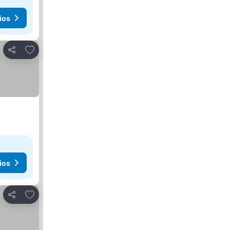
ios
Agregar a favoritos
Compartir
ios
Agregar a favoritos
Compartir