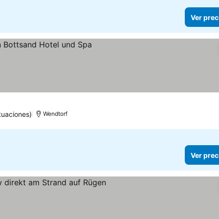
Ver prec
tuaciones)
Wendtorf
Ver prec