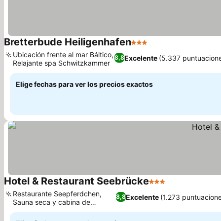
Bretterbude Heiligenhafen
3 Estrellas
Ubicación frente al mar Báltico,
Excelente
(5.337 puntuacion
8,8
Relajante spa Schwitzkammer
Elige fechas para ver los precios exactos
Hotel & Restaurant Seebrücke
3 Estrellas
Restaurante Seepferdchen,
Excelente
(1.273 puntuacione
8,8
Sauna seca y cabina de
infrarrojos