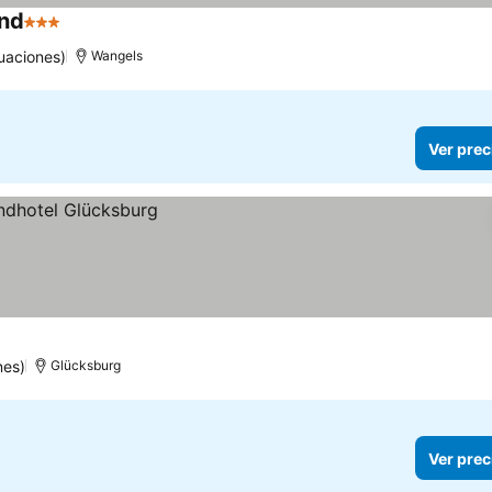
and
3 Estrellas
uaciones)
Wangels
Ver prec
nes)
Glücksburg
Ver prec