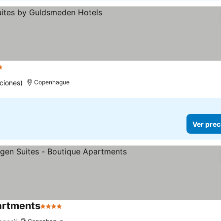
ellas
ciones)
Copenhague
Ver prec
artments
4 Estrellas