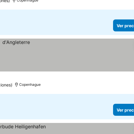
ones)
Copenhague
Ver prec
iones)
Copenhague
Ver prec