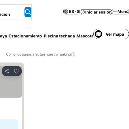
ES · $
Menú
Iniciar sesión
ación
Ver mapa
laya
Estacionamiento
Piscina techada
Mascotas permitidas
Apa
Cómo los pagos afectan nuestro ranking
Agregar a favoritos
Compartir