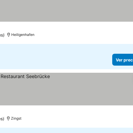
es)
Heiligenhafen
Ver prec
s)
Zingst