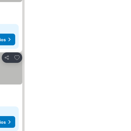
ios
Agregar a favoritos
Compartir
ios