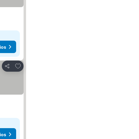
ios
Agregar a favoritos
Compartir
ios