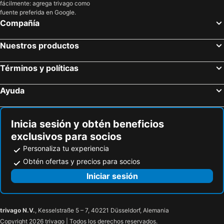
Madrid, Madrid Hoteles
Barcelona, Cataluña Hoteles
fácilmente: agrega trivago como
fuente preferida en Google.
Valencia, Comunidad Valenciana Hoteles
Sevilla, Andalucía Hoteles
Compañía
Granada, Andalucía Hoteles
Benidorm, Comunidad Valenciana Hoteles
Nuestros productos
Alicante, Comunidad Valenciana Hoteles
Palma, Islas Baleares Hoteles
Términos y políticas
Ayuda
Inicia sesión y obtén beneficios
exclusivos para socios
Personaliza tu experiencia
Obtén ofertas y precios para socios
Iniciar sesión
trivago N.V.
, Kesselstraße 5 – 7, 40221 Düsseldorf, Alemania
Copyright 2026 trivago | Todos los derechos reservados.