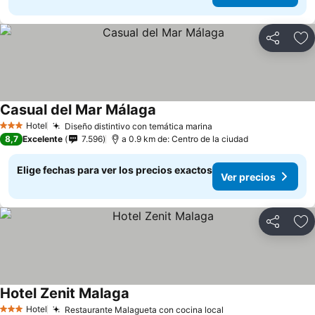
Compartir
Ag
Casual del Mar Málaga
Hotel
Diseño distintivo con temática marina
3 Estrellas
8,7
Excelente
7.596
a 0.9 km de: Centro de la ciudad
Elige fechas para ver los precios exactos
Ver precios
Compartir
Ag
Hotel Zenit Malaga
Hotel
Restaurante Malagueta con cocina local
3 Estrellas