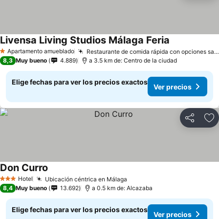
Livensa Living Studios Málaga Feria
Apartamento amueblado
Restaurante de comida rápida con opciones sanas
1 Estrellas
8,3
Muy bueno
4.889
a 3.5 km de: Centro de la ciudad
Elige fechas para ver los precios exactos
Ver precios
Compartir
Ag
Don Curro
Hotel
Ubicación céntrica en Málaga
3 Estrellas
8,4
Muy bueno
13.692
a 0.5 km de: Alcazaba
Elige fechas para ver los precios exactos
Ver precios