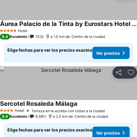
Áurea Palacio de la Tinta by Eurostars Hotel Company
Hotel
5 Estrellas
9,4
Excelente
103
a 1.0 km de: Centro de la ciudad
Elige fechas para ver los precios exactos
Ver precios
Compartir
Ag
Sercotel Rosaleda Málaga
Hotel
Terraza en la azotea con vistas a la ciudad
4 Estrellas
8,8
Excelente
6.581
a 2.0 km de: Centro de la ciudad
Elige fechas para ver los precios exactos
Ver precios