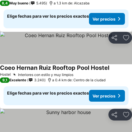
8,4
Muy bueno
5.495
a 1.3 km de: Alcazaba
Elige fechas para ver los precios exactos
Ver precios
Compartir
Ag
Coeo Hernan Ruiz Rooftop Pool Hostel
Hostel
Interiores con estilo y muy limpios
9,1
Excelente
3.240
a 0.4 km de: Centro de la ciudad
Elige fechas para ver los precios exactos
Ver precios
Compartir
Ag