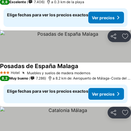
8,8
Excelente
7.406
a 0.3 km de la playa
Elige fechas para ver los precios exactos
Ver precios
Compartir
Ag
Posadas de España Malaga
Hotel
Muebles y suelos de madera modernos
3 Estrellas
8,2
Muy bueno
7.286
a 8.2 km de: Aeropuerto de Málaga-Costa del Sol
Elige fechas para ver los precios exactos
Ver precios
Compartir
Ag