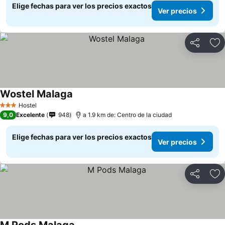
Elige fechas para ver los precios exactos
Ver precios
Compartir
Ag
Wostel Malaga
Hostel
3 Estrellas
9,0
Excelente
948
a 1.9 km de: Centro de la ciudad
Elige fechas para ver los precios exactos
Ver precios
Compartir
Ag