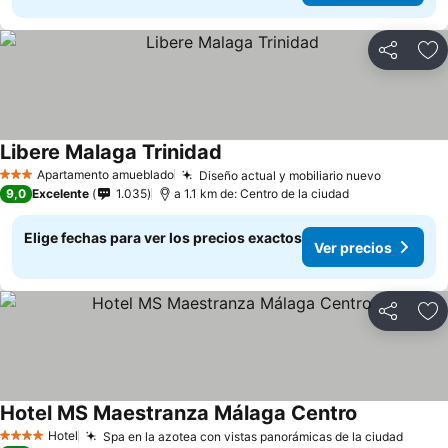
Compartir
Ag
Libere Malaga Trinidad
Apartamento amueblado
Diseño actual y mobiliario nuevo
3 Estrellas
9,0
Excelente
1.035
a 1.1 km de: Centro de la ciudad
Elige fechas para ver los precios exactos
Ver precios
Compartir
Ag
Hotel MS Maestranza Málaga Centro
Hotel
Spa en la azotea con vistas panorámicas de la ciudad
4 Estrellas