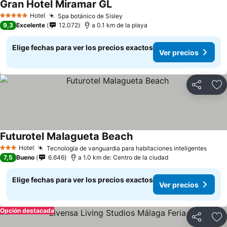
Gran Hotel Miramar GL
Hotel
Spa botánico de Sisley
5 Estrellas
9,3
Excelente
12.072
a 0.1 km de la playa
Elige fechas para ver los precios exactos
Ver precios
Compartir
Ag
Futurotel Malagueta Beach
Hotel
Tecnología de vanguardia para habitaciones inteligentes
3 Estrellas
7,5
Bueno
6.646
a 1.0 km de: Centro de la ciudad
Elige fechas para ver los precios exactos
Ver precios
Opción destacada
Compartir
Ag