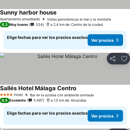
Sunny harbor house
Apartamento amueblado
Vistas panorámicas al mar y la montaña
8,3
Muy bueno
334
a 2.4 km de: Centro de la ciudad
Elige fechas para ver los precios exactos
Ver precios
Compartir
Ag
Sallés Hotel Málaga Centro
Hotel
Bar en la azotea con ambiente animado
4 Estrellas
8,5
Excelente
5.487
a 1.0 km de: Alcazaba
Elige fechas para ver los precios exactos
Ver precios