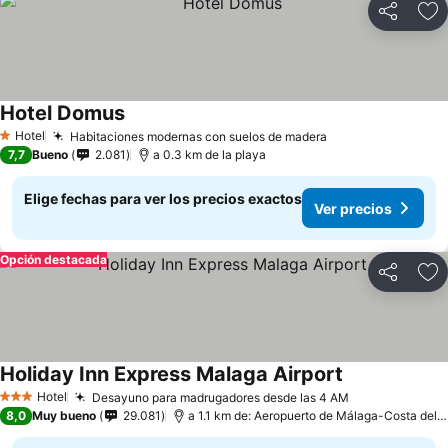
Compartir
Ag
Hotel Domus
Hotel
Habitaciones modernas con suelos de madera
1 Estrellas
7,7
Bueno
2.081
a 0.3 km de la playa
Elige fechas para ver los precios exactos
Ver precios
Opción destacada
Compartir
Ag
Holiday Inn Express Malaga Airport
Hotel
Desayuno para madrugadores desde las 4 AM
3 Estrellas
8,0
Muy bueno
29.081
a 1.1 km de: Aeropuerto de Málaga-Costa del Sol