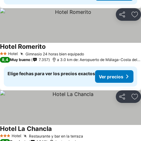
Compartir
Ag
Hotel Romerito
Hotel
Gimnasio 24 horas bien equipado
2 Estrellas
8,4
Muy bueno
7.357
a 3.0 km de: Aeropuerto de Málaga-Costa del Sol
Elige fechas para ver los precios exactos
Ver precios
Compartir
Ag
Hotel La Chancla
Hotel
Restaurante y bar en la terraza
3 Estrellas