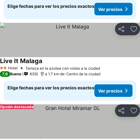
Elige fechas para ver los precios exactos
Ver precios
Compartir
Ag
Live It Malaga
Hotel
Terraza en la azotea con vistas a la ciudad
2 Estrellas
7,6
Bueno
639
a 1.7 km de: Centro de la ciudad
Elige fechas para ver los precios exactos
Ver precios
Opción destacada
Compartir
Ag