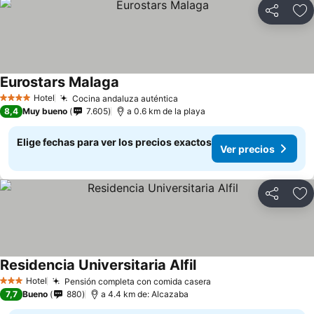
Compartir
Ag
Eurostars Malaga
Hotel
Cocina andaluza auténtica
4 Estrellas
8,4
Muy bueno
7.605
a 0.6 km de la playa
Elige fechas para ver los precios exactos
Ver precios
Compartir
Ag
Residencia Universitaria Alfil
Hotel
Pensión completa con comida casera
3 Estrellas
7,7
Bueno
880
a 4.4 km de: Alcazaba