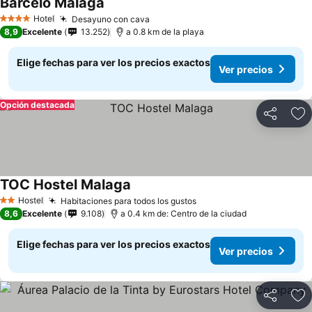
Barcelo Malaga
Hotel
Desayuno con cava
4 Estrellas
8,9
Excelente
13.252
a 0.8 km de la playa
Elige fechas para ver los precios exactos
Ver precios
Opción destacada
Compartir
Ag
TOC Hostel Malaga
Hostel
Habitaciones para todos los gustos
2 Estrellas
8,6
Excelente
9.108
a 0.4 km de: Centro de la ciudad
Elige fechas para ver los precios exactos
Ver precios
Compartir
Ag