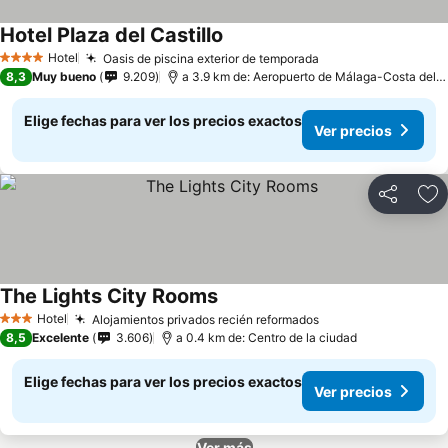
Hotel Plaza del Castillo
Hotel
Oasis de piscina exterior de temporada
4 Estrellas
8,3
Muy bueno
9.209
a 3.9 km de: Aeropuerto de Málaga-Costa del Sol
Elige fechas para ver los precios exactos
Ver precios
Compartir
Ag
The Lights City Rooms
Hotel
Alojamientos privados recién reformados
3 Estrellas
8,5
Excelente
3.606
a 0.4 km de: Centro de la ciudad
Elige fechas para ver los precios exactos
Ver precios
Ver más