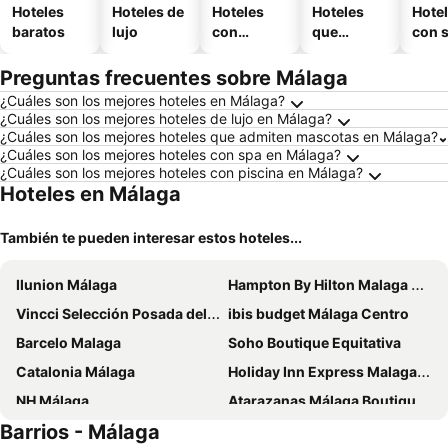
Hoteles
Hoteles de
Hoteles
Hoteles
Hote
baratos
lujo
con
que
con 
piscina
aceptan
mascotas
Preguntas frecuentes sobre Málaga
¿Cuáles son los mejores hoteles en Málaga?
¿Cuáles son los mejores hoteles de lujo en Málaga?
¿Cuáles son los mejores hoteles que admiten mascotas en Málaga?
¿Cuáles son los mejores hoteles con spa en Málaga?
¿Cuáles son los mejores hoteles con piscina en Málaga?
Hoteles en Málaga
También te pueden interesar estos hoteles...
Ilunion Málaga
Hampton By Hilton Malaga Martiricos
Vincci Selección Posada del Patio
ibis budget Málaga Centro
Barcelo Malaga
Soho Boutique Equitativa
Catalonia Málaga
Holiday Inn Express Malaga Airport
NH Málaga
Atarazanas Málaga Boutique Hotel
Barrios - Málaga
Hotel Málaga Vibes
Hotel Well and Come Málaga