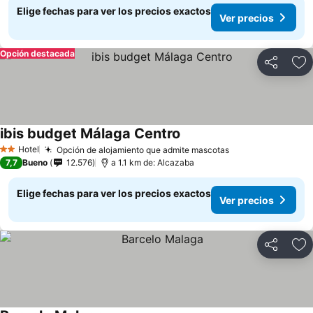
Elige fechas para ver los precios exactos
Ver precios
Opción destacada
Compartir
Ag
ibis budget Málaga Centro
Hotel
Opción de alojamiento que admite mascotas
2 Estrellas
7,7
Bueno
12.576
a 1.1 km de: Alcazaba
Elige fechas para ver los precios exactos
Ver precios
Compartir
Ag