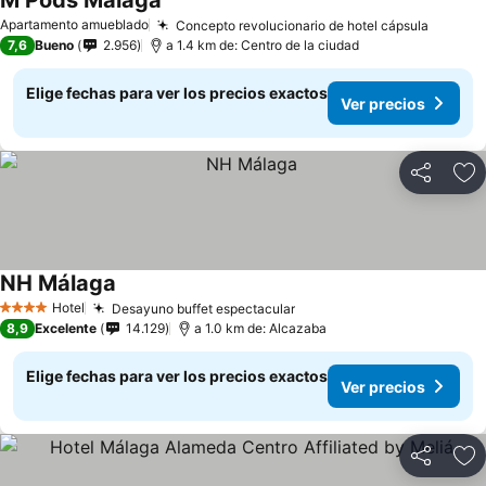
M Pods Malaga
Apartamento amueblado
Concepto revolucionario de hotel cápsula
7,6
Bueno
2.956
a 1.4 km de: Centro de la ciudad
Elige fechas para ver los precios exactos
Ver precios
Compartir
Ag
NH Málaga
Hotel
Desayuno buffet espectacular
4 Estrellas
8,9
Excelente
14.129
a 1.0 km de: Alcazaba
Elige fechas para ver los precios exactos
Ver precios
Compartir
Ag