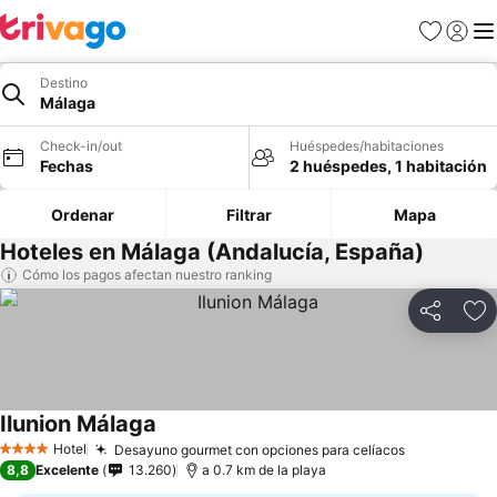
Favoritos
Iniciar 
Me
Destino
Málaga
Check-in/out
Huéspedes/habitaciones
Fechas
2 huéspedes, 1 habitación
Ordenar
Filtrar
Mapa
Hoteles en Málaga (Andalucía, España)
Cómo los pagos afectan nuestro ranking
Compartir
Ag
Ilunion Málaga
Hotel
Desayuno gourmet con opciones para celíacos
4 Estrellas
8,8
Excelente
13.260
a 0.7 km de la playa