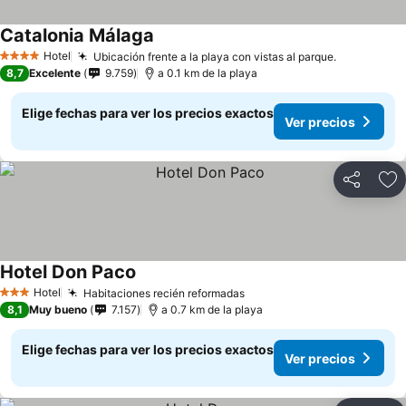
Catalonia Málaga
Hotel
Ubicación frente a la playa con vistas al parque.
4 Estrellas
8,7
Excelente
9.759
a 0.1 km de la playa
Elige fechas para ver los precios exactos
Ver precios
Compartir
Ag
Hotel Don Paco
Hotel
Habitaciones recién reformadas
3 Estrellas
8,1
Muy bueno
7.157
a 0.7 km de la playa
Elige fechas para ver los precios exactos
Ver precios