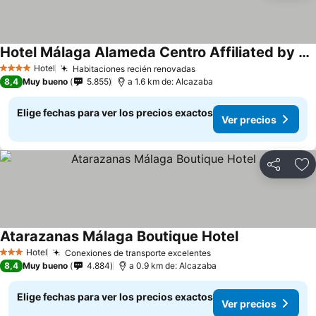
Hotel Málaga Alameda Centro Affiliated by Meliá
Hotel
Habitaciones recién renovadas
4 Estrellas
8,4
Muy bueno
5.855
a 1.6 km de: Alcazaba
Elige fechas para ver los precios exactos
Ver precios
Compartir
Ag
Atarazanas Málaga Boutique Hotel
Hotel
Conexiones de transporte excelentes
3 Estrellas
8,4
Muy bueno
4.884
a 0.9 km de: Alcazaba
Elige fechas para ver los precios exactos
Ver precios