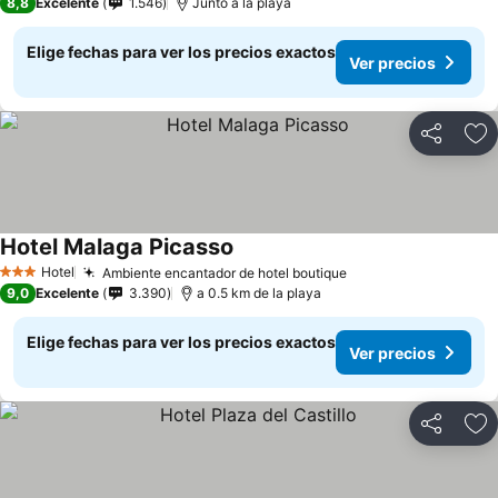
8,8
Excelente
1.546
Junto a la playa
Elige fechas para ver los precios exactos
Ver precios
Compartir
Ag
Hotel Malaga Picasso
Hotel
Ambiente encantador de hotel boutique
3 Estrellas
9,0
Excelente
3.390
a 0.5 km de la playa
Elige fechas para ver los precios exactos
Ver precios
Compartir
Ag