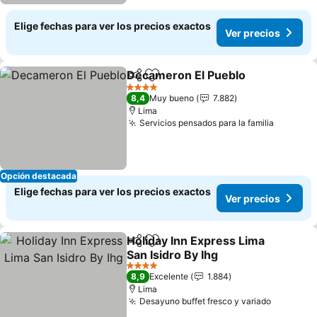
Elige fechas para ver los precios exactos
Ver precios
Decameron El Pueblo
Compartir
Agregar a favoritos
Ver 
4 Estrellas
8,4
Muy bueno
7.882
Lima
Servicios pensados para la familia
Ver pre
Opción destacada
Elige fechas para ver los precios exactos
Ver precios
Holiday Inn Express Lima
Compartir
Agregar a favoritos
San Isidro By Ihg
Ver precios
4 Estrellas
8,9
Excelente
1.884
Lima
Desayuno buffet fresco y variado
Ver prec