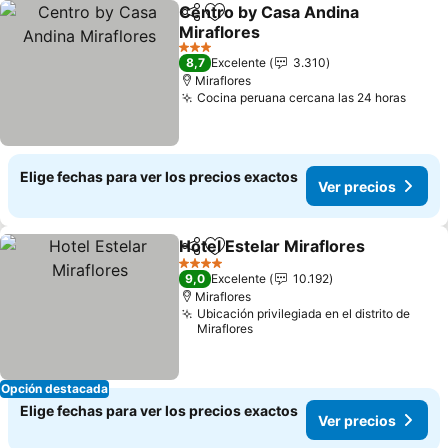
Centro by Casa Andina
Compartir
Agregar a favoritos
Miraflores
Ver precios
3 Estrellas
8,7
Excelente
3.310
Miraflores
Cocina peruana cercana las 24 horas
Ver p
Elige fechas para ver los precios exactos
Ver precios
Hotel Estelar Miraflores
Compartir
Agregar a favoritos
Ve
4 Estrellas
9,0
Excelente
10.192
Miraflores
Ubicación privilegiada en el distrito de
Miraflores
Opción destacada
Elige fechas para ver los precios exactos
Ver precios