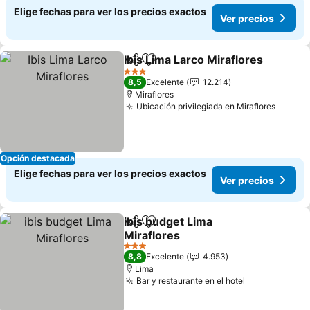
Elige fechas para ver los precios exactos
Ver precios
Ibis Lima Larco Miraflores
Compartir
Agregar a favoritos
3 Estrellas
8,5
Excelente
12.214
Miraflores
Ubicación privilegiada en Miraflores
Ver pr
Opción destacada
Elige fechas para ver los precios exactos
Ver precios
ibis budget Lima
Compartir
Agregar a favoritos
Miraflores
Ver precios
3 Estrellas
8,8
Excelente
4.953
Lima
Bar y restaurante en el hotel
Ver precios