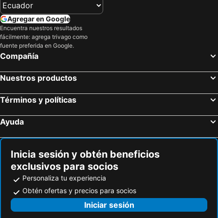
Hoteles en Distrito de Puente Piedra
Hoteles en Ancon
Agregar en Google
Hoteles en El Agustino
Hoteles en Villa el Salvador
Encuentra nuestros resultados
fácilmente: agrega trivago como
Hoteles en Santa Anita
Hoteles en Ate
fuente preferida en Google.
Hoteles en San Juan de Miraflores
Compañía
Nuestros productos
Términos y políticas
Ayuda
Inicia sesión y obtén beneficios
exclusivos para socios
Personaliza tu experiencia
Obtén ofertas y precios para socios
Iniciar sesión