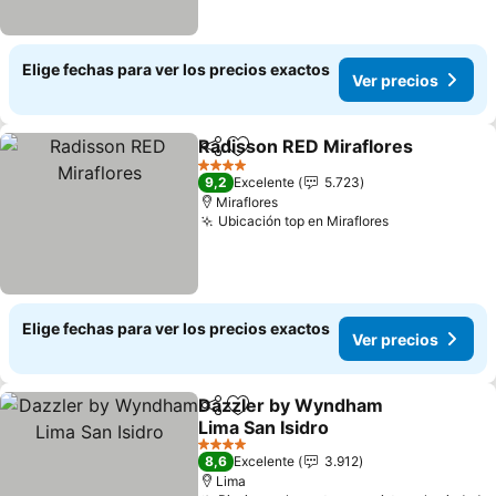
Elige fechas para ver los precios exactos
Ver precios
Radisson RED Miraflores
Compartir
Agregar a favoritos
V
4 Estrellas
9,2
Excelente
5.723
Miraflores
Ubicación top en Miraflores
Ver precios
Elige fechas para ver los precios exactos
Ver precios
Dazzler by Wyndham
Compartir
Agregar a favoritos
Lima San Isidro
Ver precios
4 Estrellas
8,6
Excelente
3.912
Lima