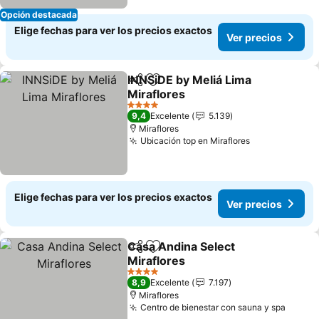
Opción destacada
Elige fechas para ver los precios exactos
Ver precios
INNSiDE by Meliá Lima
Compartir
Agregar a favoritos
Miraflores
Ver precios
4 Estrellas
9,4
Excelente
5.139
Miraflores
Ubicación top en Miraflores
Ver precios
Elige fechas para ver los precios exactos
Ver precios
Casa Andina Select
Compartir
Agregar a favoritos
Miraflores
Ver precios
4 Estrellas
8,9
Excelente
7.197
Miraflores
Centro de bienestar con sauna y spa
Ver pr