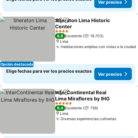
Ver precios
Sheraton Lima Historic
Compartir
Agregar a favoritos
Center
Ver precios
4 Estrellas
8,8
Excelente
16.703
Lima
Habitaciones amplias con vistas a la ciudad
Opción destacada
Elige fechas para ver los precios exactos
Ver precios
InterContinental Real
Compartir
Agregar a favoritos
Lima Miraflores by IHG
Ver precios
5 Estrellas
9,4
Excelente
756
Lima
Diversas experiencias culinarias
Ver preci