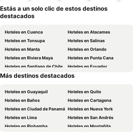
piscina
aceptan
mascotas
Estás a un solo clic de estos destinos
destacados
Hoteles en Cuenca
Hoteles en Atacames
Hoteles en Tonsupa
Hoteles en Salinas
Hoteles en Manta
Hoteles en Orlando
Hoteles en Riviera Maya
Hoteles en Punta Cana
Hoteles en Santiago de Chile
Hoteles en Ecuador
Más destinos destacados
Hoteles en México
Hoteles en Chicago
Hoteles en Guayaquil
Hoteles en Quito
Hoteles en Baños
Hoteles en Cartagena
Hoteles en Ciudad de Panamá
Hoteles en Nueva York
Hoteles en Lima
Hoteles en San Andrés
Hoteles en Riobamba
Hoteles en Montañita