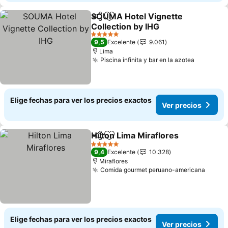
SOUMA Hotel Vignette
Compartir
Agregar a favoritos
Collection by IHG
Ver precios
5 Estrellas
9,5
Excelente
9.061
Lima
Piscina infinita y bar en la azotea
Ver prec
Elige fechas para ver los precios exactos
Ver precios
Hilton Lima Miraflores
Compartir
Agregar a favoritos
Ver 
5 Estrellas
9,4
Excelente
10.328
Miraflores
Comida gourmet peruano-americana
Ver p
Elige fechas para ver los precios exactos
Ver precios