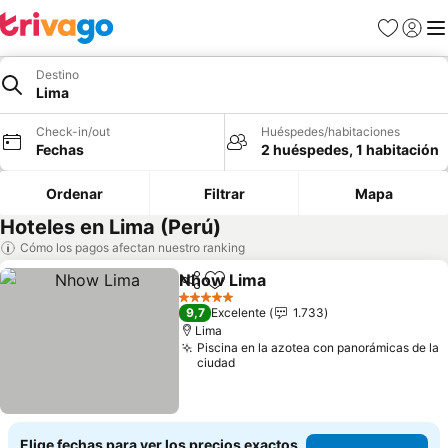
Favoritos
Iniciar 
Me
Destino
Lima
Check-in/out
Huéspedes/habitaciones
Fechas
2 huéspedes, 1 habitación
Ordenar
Filtrar
Mapa
Hoteles en Lima (Perú)
Cómo los pagos afectan nuestro ranking
Nhow Lima
Compartir
Agregar a favoritos
Ver precios
5 Estrellas
9,7
Excelente
1.733
Lima
Piscina en la azotea con panorámicas de la
ciudad
Elige fechas para ver los precios exactos