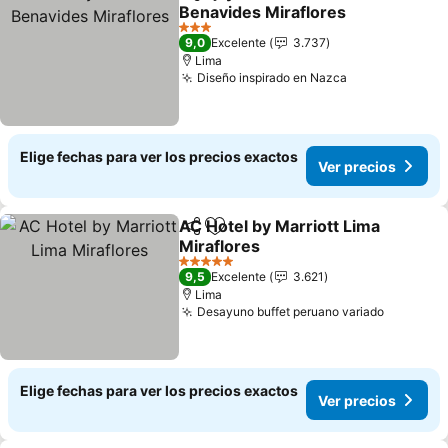
Compartir
Agregar a favoritos
Benavides Miraflores
Ver precios
3 Estrellas
9,0
Excelente
3.737
Lima
Diseño inspirado en Nazca
Ver precios
Elige fechas para ver los precios exactos
Ver precios
AC Hotel by Marriott Lima
Compartir
Agregar a favoritos
Miraflores
Ver precios
5 Estrellas
9,5
Excelente
3.621
Lima
Desayuno buffet peruano variado
Ver prec
Elige fechas para ver los precios exactos
Ver precios