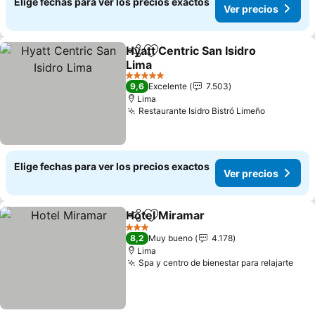
Elige fechas para ver los precios exactos
Ver precios
Hyatt Centric San Isidro
Compartir
Agregar a favoritos
Lima
Ver precios
5 Estrellas
9,6
Excelente
7.503
Lima
Restaurante Isidro Bistró Limeño
Ver preci
Elige fechas para ver los precios exactos
Ver precios
Hotel Miramar
Compartir
Agregar a favoritos
Ver precios
3 Estrellas
8,2
Muy bueno
4.178
Lima
Spa y centro de bienestar para relajarte
Ver 