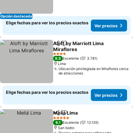
Opción destacada
Elige fechas para ver los precios exactos
Ver precios
Aloft by Marriott Lima
Compartir
Agregar a favoritos
Miraflores
Ver precios
4 Estrellas
9,5
Excelente
3.781
Lima
Ubicación privilegiada en Miraflores cerca
de atracciones
Elige fechas para ver los precios exactos
Ver precios
Meliá Lima
Compartir
Agregar a favoritos
Ver precios
5 Estrellas
9,1
Excelente
12.155
San Isidro
Piscina exterior para refrescarte