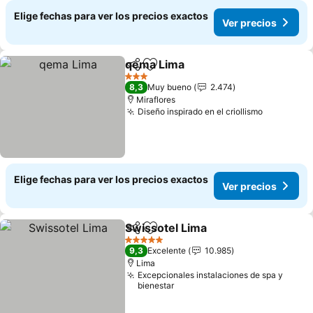
Elige fechas para ver los precios exactos
Ver precios
qema Lima
Compartir
Agregar a favoritos
Ver precios
3 Estrellas
8,3
Muy bueno
2.474
Miraflores
Diseño inspirado en el criollismo
Ver preci
Elige fechas para ver los precios exactos
Ver precios
Swissotel Lima
Compartir
Agregar a favoritos
Ver precios
5 Estrellas
9,3
Excelente
10.985
Lima
Excepcionales instalaciones de spa y
bienestar