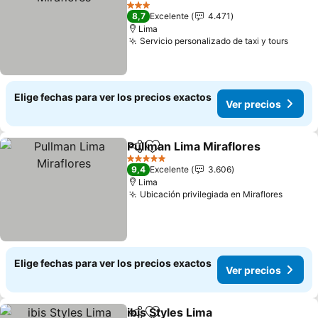
Ver precios
3 Estrellas
8,7
Excelente
4.471
Lima
Servicio personalizado de taxi y tours
Ver p
Elige fechas para ver los precios exactos
Ver precios
Pullman Lima Miraflores
Compartir
Agregar a favoritos
Ve
5 Estrellas
9,4
Excelente
3.606
Lima
Ubicación privilegiada en Miraflores
Ver pr
Elige fechas para ver los precios exactos
Ver precios
ibis Styles Lima