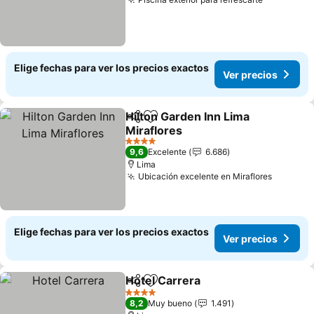
Ver preci
Elige fechas para ver los precios exactos
Ver precios
Hilton Garden Inn Lima
Compartir
Agregar a favoritos
Miraflores
Ver precios
4 Estrellas
9,6
Excelente
6.686
Lima
Ubicación excelente en Miraflores
Ver pre
Elige fechas para ver los precios exactos
Ver precios
Hotel Carrera
Compartir
Agregar a favoritos
Ver precios
4 Estrellas
8,2
Muy bueno
1.491