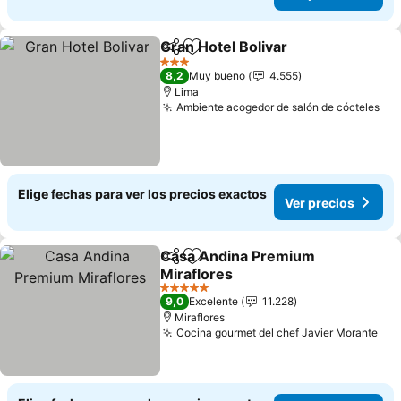
Gran Hotel Bolivar
Compartir
Agregar a favoritos
Ver prec
3 Estrellas
8,2
Muy bueno
4.555
Lima
Ambiente acogedor de salón de cócteles
Ver
Elige fechas para ver los precios exactos
Ver precios
Casa Andina Premium
Compartir
Agregar a favoritos
Miraflores
Ver precios
5 Estrellas
9,0
Excelente
11.228
Miraflores
Cocina gourmet del chef Javier Morante
Ver