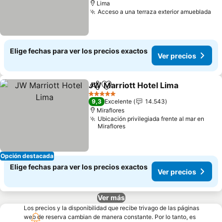
Lima
Acceso a una terraza exterior amueblada
Ve
Elige fechas para ver los precios exactos
Ver precios
JW Marriott Hotel Lima
Compartir
Agregar a favoritos
Ver
5 Estrellas
9,3
Excelente
14.543
Miraflores
Ubicación privilegiada frente al mar en
Miraflores
Opción destacada
Elige fechas para ver los precios exactos
Ver precios
Ver más
Los precios y la disponibilidad que recibe trivago de las páginas
web de reserva cambian de manera constante. Por lo tanto, es