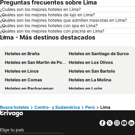
Preguntas frecuentes sobre Lima
Hoteles en Puerto López
Hoteles en Pedernales
¿Cuáles son los mejores hoteles en Lima?
Hoteles en Miami
Hoteles en Roma
¿Cuáles son los mejores hoteles de lujo en Lima?
Hoteles en Ambato
Hoteles en Cojimies
¿Cuáles son los mejores hoteles que admiten mascotas en Lima?
¿Cuáles son los mejores hoteles con spa en Lima?
Hoteles en Lisboa
Hoteles en Zorritos
¿Cuáles son los mejores hoteles con piscina en Lima?
Lima - Más destinos destacados
Hoteles en Oporto
Hoteles en Panamá
Hoteles en Galápagos
Hoteles en Esmeraldas
Hoteles en Breña
Hoteles en Santiago de Surco
Hoteles en Curazao
Hoteles en Guatemala
Hoteles en San Martin de Porres
Hoteles en Los Olivos
Hoteles en Santa Cruz
Hoteles en Colombia
Hoteles en Lince
Hoteles en San Bartolo
Hoteles en Campania
Hoteles en Manabí
Hoteles en Comas
Hoteles en La Molina
Hoteles en Italia
Hoteles en Noruega
Hoteles en Pachacamac
Hoteles en Lurin
Hoteles en Tailandia
Hoteles en Nueva Jersey
Hoteles en Jesús María
Hoteles en Chaclacayo
Hoteles en El Caribe
Hoteles en Lima
Hoteles en La Victoria
Hoteles en Independencia
Hoteles en Tumbes
Hoteles en Orellana
Busca hoteles
Centro- y Sudamérica
Perú
Lima
Hoteles en Chorrillos
Hoteles en San Luis
Hoteles en San Cristóbal
Hoteles en Isla de Santorini
Facebook
Twitter
Insta
Yo
Hoteles en Punta Negra
Hoteles en Pucusana
Elige tu país
Hoteles en Villa María del Triunfo
Hoteles en Surquillo