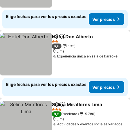
Elige fechas para ver los precios exactos
Ver precios
Hotel Don Alberto
Compartir
Agregar a favoritos
Ver prec
2 Estrellas
6,8
135
Lima
Experiencia única en sala de karaoke
Ver p
Elige fechas para ver los precios exactos
Ver precios
Selina Miraflores Lima
Compartir
Agregar a favoritos
Ver 
3 Estrellas
8,5
Excelente
5.780
Lima
Actividades y eventos sociales variados
Ver