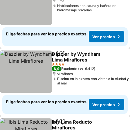
Lima
Habitaciones con sauna y bañera de
hidromasaje privadas
Elige fechas para ver los precios exactos
Ver precios
Dazzler by Wyndham
Compartir
Agregar a favoritos
Lima Miraflores
Ver precios
4 Estrellas
8,9
Excelente
6.412
Miraflores
Piscina en la azotea con vistas a la ciudad y
al mar
Elige fechas para ver los precios exactos
Ver precios
ibis Lima Reducto
Compartir
Agregar a favoritos
Miraflores