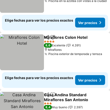
Piscina en la azotea con vistas a la ciudad
V
Elige fechas para ver los precios exactos
Ver precios
Miraflores Colon Hotel
Compartir
Agregar a favoritos
Ver
4 Estrellas
8,6
Excelente
4.391
Miraflores
Piscina exterior de temporada y terraza
Ver 
Elige fechas para ver los precios exactos
Ver precios
Casa Andina Standard
Compartir
Agregar a favoritos
Miraflores San Antonio
Ver precios
3 Estrellas
8,4
Muy bueno
2.397