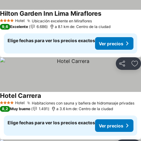
Hilton Garden Inn Lima Miraflores
Hotel
Ubicación excelente en Miraflores
4 Estrellas
9,6
Excelente
6.686
a 8.1 km de: Centro de la ciudad
Elige fechas para ver los precios exactos
Ver precios
Compartir
Ag
Hotel Carrera
Hotel
Habitaciones con sauna y bañera de hidromasaje privadas
4 Estrellas
8,2
Muy bueno
1.491
a 3.6 km de: Centro de la ciudad
Elige fechas para ver los precios exactos
Ver precios