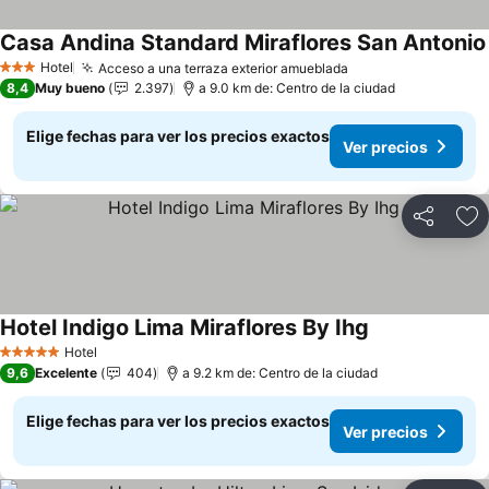
Casa Andina Standard Miraflores San Antonio
Hotel
Acceso a una terraza exterior amueblada
3 Estrellas
8,4
Muy bueno
2.397
a 9.0 km de: Centro de la ciudad
Elige fechas para ver los precios exactos
Ver precios
Compartir
Ag
Hotel Indigo Lima Miraflores By Ihg
Hotel
5 Estrellas
9,6
Excelente
404
a 9.2 km de: Centro de la ciudad
Elige fechas para ver los precios exactos
Ver precios