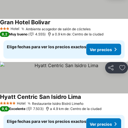
Gran Hotel Bolivar
Hotel
Ambiente acogedor de salón de cócteles
3 Estrellas
8,2
Muy bueno
4.555
a 0.9 km de: Centro de la ciudad
Elige fechas para ver los precios exactos
Ver precios
Compartir
Ag
Hyatt Centric San Isidro Lima
Hotel
Restaurante Isidro Bistró Limeño
5 Estrellas
9,6
Excelente
7.503
a 4.9 km de: Centro de la ciudad
Elige fechas para ver los precios exactos
Ver precios