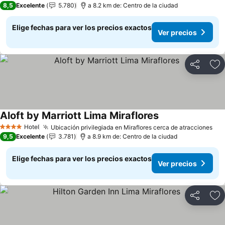
8,5
Excelente
5.780
a 8.2 km de: Centro de la ciudad
Elige fechas para ver los precios exactos
Ver precios
Compartir
Ag
Aloft by Marriott Lima Miraflores
Hotel
Ubicación privilegiada en Miraflores cerca de atracciones
4 Estrellas
9,5
Excelente
3.781
a 8.9 km de: Centro de la ciudad
Elige fechas para ver los precios exactos
Ver precios
Compartir
Ag