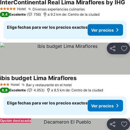
InterContinental Real Lima Miraflores by IHG
Hotel
Diversas experiencias culinarias
5 Estrellas
9,4
Excelente
756
a 9.2 km de: Centro de la ciudad
Elige fechas para ver los precios exactos
Ver precios
Compartir
Ag
ibis budget Lima Miraflores
Hotel
Bar y restaurante en el hotel
3 Estrellas
8,8
Excelente
4.953
a 8.5 km de: Centro de la ciudad
Elige fechas para ver los precios exactos
Ver precios
Opción destacada
Compartir
Ag