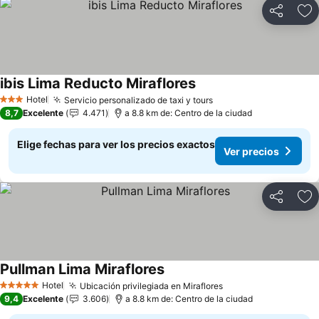
Compartir
Ag
ibis Lima Reducto Miraflores
Hotel
Servicio personalizado de taxi y tours
3 Estrellas
8,7
Excelente
4.471
a 8.8 km de: Centro de la ciudad
Elige fechas para ver los precios exactos
Ver precios
Compartir
Ag
Pullman Lima Miraflores
Hotel
Ubicación privilegiada en Miraflores
5 Estrellas
9,4
Excelente
3.606
a 8.8 km de: Centro de la ciudad