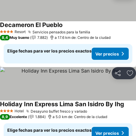
Decameron El Pueblo
Resort
Servicios pensados para la familia
4 Estrellas
8,4
Muy bueno
7.882
a 17.6 km de: Centro de la ciudad
Elige fechas para ver los precios exactos
Ver precios
Compartir
Ag
Holiday Inn Express Lima San Isidro By Ihg
Hotel
Desayuno buffet fresco y variado
4 Estrellas
8,9
Excelente
1.884
a 5.0 km de: Centro de la ciudad
Elige fechas para ver los precios exactos
Ver precios