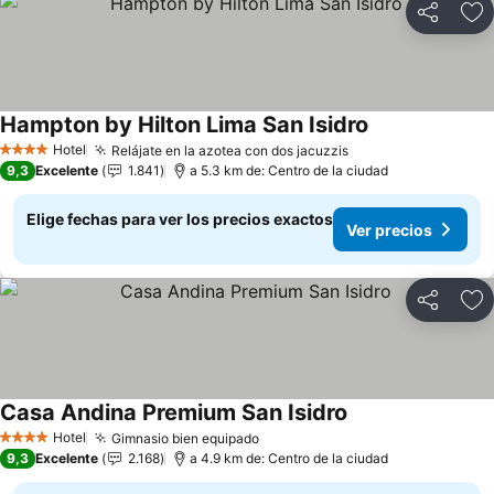
Compartir
Ag
Hampton by Hilton Lima San Isidro
Hotel
Relájate en la azotea con dos jacuzzis
4 Estrellas
9,3
Excelente
1.841
a 5.3 km de: Centro de la ciudad
Elige fechas para ver los precios exactos
Ver precios
Compartir
Ag
Casa Andina Premium San Isidro
Hotel
Gimnasio bien equipado
4 Estrellas
9,3
Excelente
2.168
a 4.9 km de: Centro de la ciudad