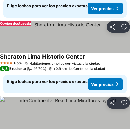
Elige fechas para ver los precios exactos
Ver precios
Opción destacada
Compartir
Ag
Sheraton Lima Historic Center
Hotel
Habitaciones amplias con vistas a la ciudad
4 Estrellas
8,8
Excelente
16.703
a 0.9 km de: Centro de la ciudad
Elige fechas para ver los precios exactos
Ver precios
Compartir
Ag