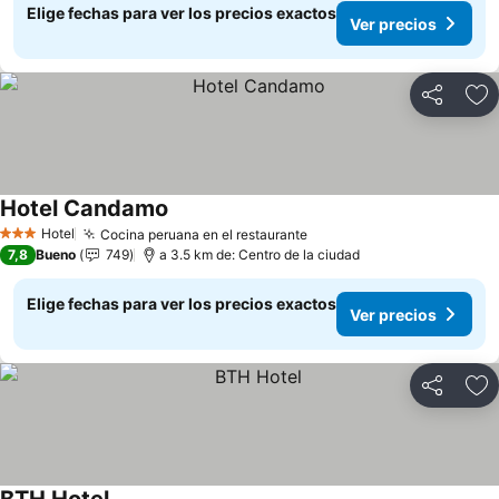
Elige fechas para ver los precios exactos
Ver precios
Compartir
Ag
Hotel Candamo
Hotel
Cocina peruana en el restaurante
3 Estrellas
7,8
Bueno
749
a 3.5 km de: Centro de la ciudad
Elige fechas para ver los precios exactos
Ver precios
Compartir
Ag