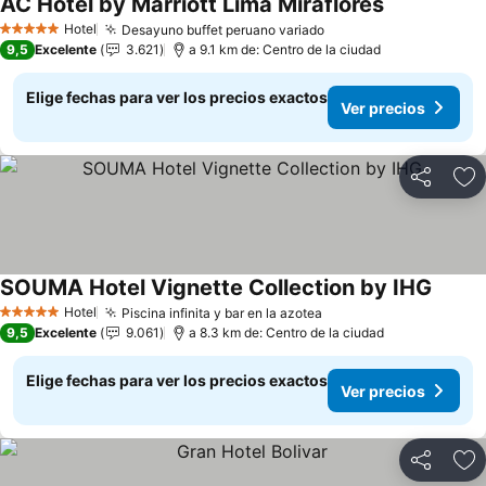
AC Hotel by Marriott Lima Miraflores
Hotel
Desayuno buffet peruano variado
5 Estrellas
9,5
Excelente
3.621
a 9.1 km de: Centro de la ciudad
Elige fechas para ver los precios exactos
Ver precios
Compartir
Ag
SOUMA Hotel Vignette Collection by IHG
Hotel
Piscina infinita y bar en la azotea
5 Estrellas
9,5
Excelente
9.061
a 8.3 km de: Centro de la ciudad
Elige fechas para ver los precios exactos
Ver precios
Compartir
Ag