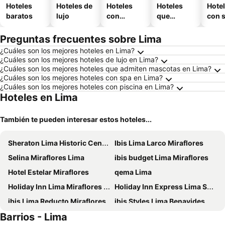
Hoteles
Hoteles de
Hoteles
Hoteles
Hote
baratos
lujo
con
que
con 
piscina
aceptan
mascotas
Preguntas frecuentes sobre Lima
¿Cuáles son los mejores hoteles en Lima?
¿Cuáles son los mejores hoteles de lujo en Lima?
¿Cuáles son los mejores hoteles que admiten mascotas en Lima?
¿Cuáles son los mejores hoteles con spa en Lima?
¿Cuáles son los mejores hoteles con piscina en Lima?
Hoteles en Lima
También te pueden interesar estos hoteles...
Sheraton Lima Historic Center
Ibis Lima Larco Miraflores
Selina Miraflores Lima
ibis budget Lima Miraflores
Hotel Estelar Miraflores
qema Lima
Holiday Inn Lima Miraflores By Ihg
Holiday Inn Express Lima San Isidro By Ihg
ibis Lima Reducto Miraflores
ibis Styles Lima Benavides Miraflores
Barrios - Lima
Meliá Lima
Dazzler by Wyndham Lima Miraflores