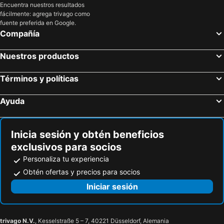
Barranco, Lima Hoteles
Cieneguilla, Lima Hoteles
Encuentra nuestros resultados
Hotel Eiffel
Hacienda Santa Maria Cieneguilla
fácilmente: agrega trivago como
San Borja, Lima Hoteles
San Miguel, Lima Hoteles
Residencial Carlos
Casa Pucllana Miraflores
fuente preferida en Google.
Canoas de Punta Sal, Tumbes Hoteles
Máncora, Piura Hoteles
Compañía
Palmetto Hotel Business San Miguel
Zorritos, Tumbes Hoteles
Cuzco, Cuzco Hoteles
Nuestros productos
Piura, Piura Hoteles
Tumbes, Tumbes Hoteles
Bocapán, Tumbes Hoteles
Términos y políticas
Ayuda
Inicia sesión y obtén beneficios
exclusivos para socios
Personaliza tu experiencia
Obtén ofertas y precios para socios
Iniciar sesión
trivago N.V.
, Kesselstraße 5 – 7, 40221 Düsseldorf, Alemania