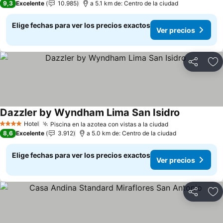
9,3
Excelente
10.985
a 5.1 km de: Centro de la ciudad
Elige fechas para ver los precios exactos
Ver precios
Compartir
Ag
Dazzler by Wyndham Lima San Isidro
Hotel
Piscina en la azotea con vistas a la ciudad
4 Estrellas
8,6
Excelente
3.912
a 5.0 km de: Centro de la ciudad
Elige fechas para ver los precios exactos
Ver precios
Compartir
Ag