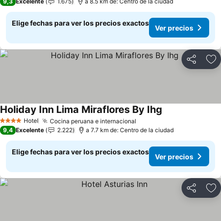
9,3
Excelente
1.675
a 8.5 km de: Centro de la ciudad
Elige fechas para ver los precios exactos
Ver precios
Compartir
Ag
Holiday Inn Lima Miraflores By Ihg
Hotel
Cocina peruana e internacional
4 Estrellas
9,4
Excelente
2.222
a 7.7 km de: Centro de la ciudad
Elige fechas para ver los precios exactos
Ver precios
Compartir
Ag