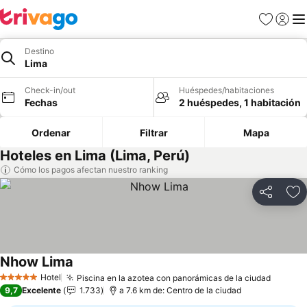
Favoritos
Iniciar 
Me
Destino
Lima
Check-in/out
Huéspedes/habitaciones
Fechas
2 huéspedes, 1 habitación
Ordenar
Filtrar
Mapa
Hoteles en Lima (Lima, Perú)
Cómo los pagos afectan nuestro ranking
Compartir
Ag
Nhow Lima
Hotel
Piscina en la azotea con panorámicas de la ciudad
5 Estrellas
9,7
Excelente
1.733
a 7.6 km de: Centro de la ciudad