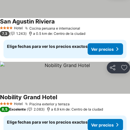
San Agustin Riviera
Hotel
Cocina peruana e internacional
4 Estrellas
7,3
1.243
a 0.5 km de: Centro de la ciudad
Elige fechas para ver los precios exactos
Ver precios
Compartir
Ag
Nobility Grand Hotel
Hotel
Piscina exterior y terraza
4 Estrellas
8,5
Excelente
2.083
a 6.9 km de: Centro de la ciudad
Elige fechas para ver los precios exactos
Ver precios