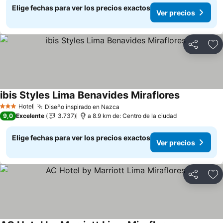
Elige fechas para ver los precios exactos
Ver precios
Compartir
Ag
ibis Styles Lima Benavides Miraflores
Hotel
Diseño inspirado en Nazca
3 Estrellas
9,0
Excelente
3.737
a 8.9 km de: Centro de la ciudad
Elige fechas para ver los precios exactos
Ver precios
Compartir
Ag