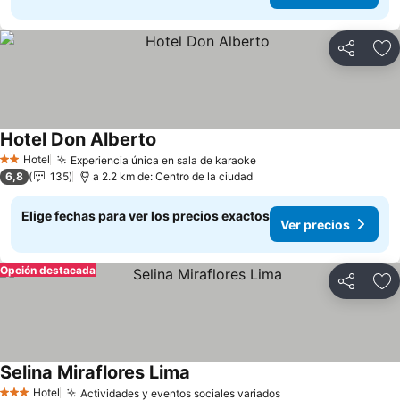
Compartir
Ag
Hotel Don Alberto
Hotel
Experiencia única en sala de karaoke
2 Estrellas
6,8
135
a 2.2 km de: Centro de la ciudad
Elige fechas para ver los precios exactos
Ver precios
Opción destacada
Compartir
Ag
Selina Miraflores Lima
Hotel
Actividades y eventos sociales variados
3 Estrellas