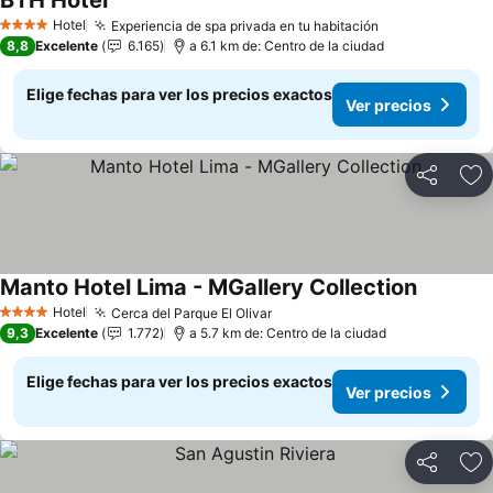
BTH Hotel
Hotel
Experiencia de spa privada en tu habitación
4 Estrellas
8,8
Excelente
6.165
a 6.1 km de: Centro de la ciudad
Elige fechas para ver los precios exactos
Ver precios
Compartir
Ag
Manto Hotel Lima - MGallery Collection
Hotel
Cerca del Parque El Olivar
4 Estrellas
9,3
Excelente
1.772
a 5.7 km de: Centro de la ciudad
Elige fechas para ver los precios exactos
Ver precios
Compartir
Ag