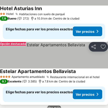
Hotel Asturias Inn
Hotel
Habitaciones con suelo de parqué
2 Estrellas
7,9
Bueno
272
a 10.9 km de: Centro de la ciudad
Elige fechas para ver los precios exactos
Ver precios
Opción destacada
Compartir
Ag
Estelar Apartamentos Bellavista
Apartamento amueblado
Restaurante internacional en el hotel
4 Estrellas
9,1
Excelente
3.585
a 7.8 km de: Centro de la ciudad
Elige fechas para ver los precios exactos
Ver precios
Ver más