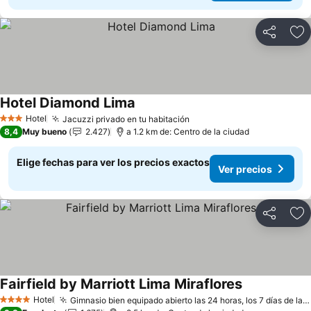
Compartir
Ag
Hotel Diamond Lima
Hotel
Jacuzzi privado en tu habitación
3 Estrellas
8,4
Muy bueno
2.427
a 1.2 km de: Centro de la ciudad
Elige fechas para ver los precios exactos
Ver precios
Compartir
Ag
Fairfield by Marriott Lima Miraflores
Hotel
Gimnasio bien equipado abierto las 24 horas, los 7 días de la semana
4 Estrellas