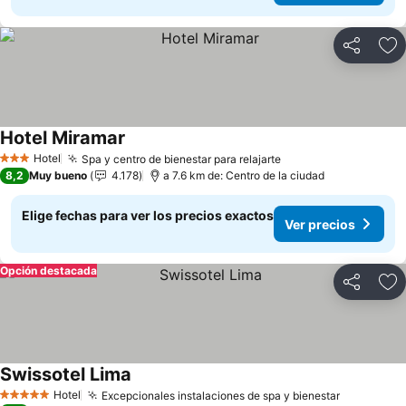
Compartir
Ag
Hotel Miramar
Hotel
Spa y centro de bienestar para relajarte
3 Estrellas
8,2
Muy bueno
4.178
a 7.6 km de: Centro de la ciudad
Elige fechas para ver los precios exactos
Ver precios
Opción destacada
Compartir
Ag
Swissotel Lima
Hotel
Excepcionales instalaciones de spa y bienestar
5 Estrellas