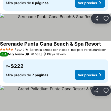
Mira precios de
6 páginas
Ver precios
Compartir
Ag
Serenade Punta Cana Beach & Spa Resort
Resort
Bar en la azotea con vistas al mar para ver el atardecer
5 Estrellas
8,4
Muy bueno
20.583
Playa Bávaro
$222
De
Mira precios de
7 páginas
Ver precios
Compartir
Ag