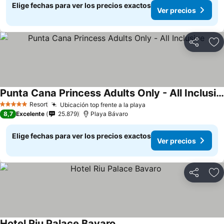
Elige fechas para ver los precios exactos
Ver precios
Compartir
Ag
Punta Cana Princess Adults Only - All Inclusive
Resort
Ubicación top frente a la playa
5 Estrellas
8,7
Excelente
25.879
Playa Bávaro
Elige fechas para ver los precios exactos
Ver precios
Compartir
Ag
Hotel Riu Palace Bavaro