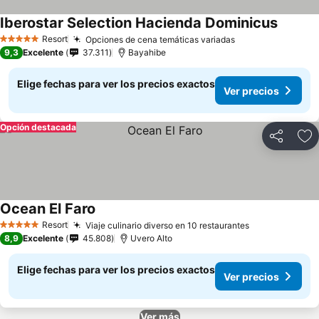
Iberostar Selection Hacienda Dominicus
Resort
Opciones de cena temáticas variadas
5 Estrellas
9,3
Excelente
37.311
Bayahibe
Elige fechas para ver los precios exactos
Ver precios
Opción destacada
Compartir
Ag
Ocean El Faro
Resort
Viaje culinario diverso en 10 restaurantes
5 Estrellas
8,9
Excelente
45.808
Uvero Alto
Elige fechas para ver los precios exactos
Ver precios
Ver más