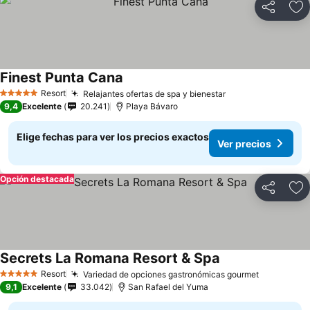
Compartir
Ag
Finest Punta Cana
Resort
Relajantes ofertas de spa y bienestar
5 Estrellas
9,4
Excelente
20.241
Playa Bávaro
Elige fechas para ver los precios exactos
Ver precios
Opción destacada
Compartir
Ag
Secrets La Romana Resort & Spa
Resort
Variedad de opciones gastronómicas gourmet
5 Estrellas
9,1
Excelente
33.042
San Rafael del Yuma