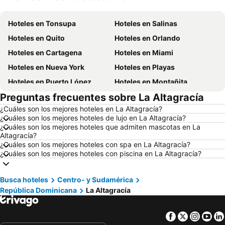
Hoteles en Tonsupa
Hoteles en Salinas
Hoteles en Quito
Hoteles en Orlando
Hoteles en Cartagena
Hoteles en Miami
Hoteles en Nueva York
Hoteles en Playas
Hoteles en Puerto López
Hoteles en Montañita
Preguntas frecuentes sobre La Altagracía
Hoteles en Zorritos
Hoteles en Madrid
¿Cuáles son los mejores hoteles en La Altagracía?
Hoteles en Roma
Hoteles en Bogotá
¿Cuáles son los mejores hoteles de lujo en La Altagracía?
Hoteles en Riobamba
Hoteles en París
¿Cuáles son los mejores hoteles que admiten mascotas en La
Altagracía?
Hoteles en Ambato
Hoteles en Ibarra
¿Cuáles son los mejores hoteles con spa en La Altagracía?
¿Cuáles son los mejores hoteles con piscina en La Altagracía?
Hoteles en Loja
Hoteles en Chicago
Hoteles en Ecuador
Hoteles en Colombia
Busca hoteles
Centro- y Sudamérica
Hoteles en Panamá
Hoteles en Galápagos
República Dominicana
La Altagracía
Hoteles en Esmeraldas
Hoteles en San Cristóbal
Hoteles en Argentina
Hoteles en Puerto Rico
Facebook
Twitter
Insta
Yo