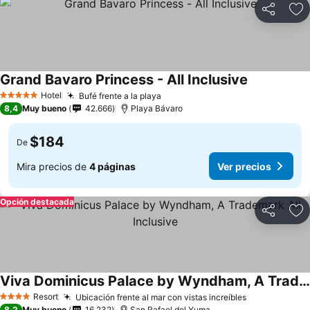
Compartir
Ag
Grand Bavaro Princess - All Inclusive
Hotel
Bufé frente a la playa
5 Estrellas
8,4
Muy bueno
42.666
Playa Bávaro
$184
De
Mira precios de
4 páginas
Ver precios
Opción destacada
Compartir
Ag
Viva Dominicus Palace by Wyndham, A Trademark All Inclusive
Resort
Ubicación frente al mar con vistas increíbles
4 Estrellas
8,2
Muy bueno
16.232
San Rafael del Yuma