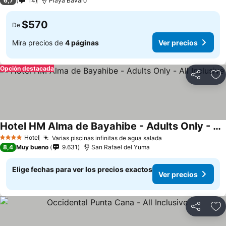
6,7
14
Playa Bávaro
$570
De
Mira precios de
4 páginas
Ver precios
Opción destacada
Compartir
Ag
Hotel HM Alma de Bayahibe - Adults Only - All Inclusive
Hotel
Varias piscinas infinitas de agua salada
4 Estrellas
8,4
Muy bueno
9.631
San Rafael del Yuma
Elige fechas para ver los precios exactos
Ver precios
Compartir
Ag