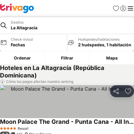
Favoritos
Iniciar 
Me
Destino
La Altagracía
Check-in/out
Huéspedes/habitaciones
Fechas
2 huéspedes, 1 habitación
Ordenar
Filtrar
Mapa
Hoteles en La Altagracía (República
Dominicana)
Cómo los pagos afectan nuestro ranking
Compartir
Ag
Moon Palace The Grand - Punta Cana - All Inclusive
Resort
5 Estrellas