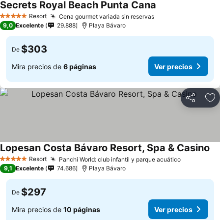
Secrets Royal Beach Punta Cana
Resort
Cena gourmet variada sin reservas
5 Estrellas
9,0
Excelente
29.888
Playa Bávaro
$303
De
Mira precios de
6 páginas
Ver precios
Compartir
Ag
Lopesan Costa Bávaro Resort, Spa & Casino
Resort
Panchi World: club infantil y parque acuático
5 Estrellas
9,1
Excelente
74.686
Playa Bávaro
$297
De
Mira precios de
10 páginas
Ver precios