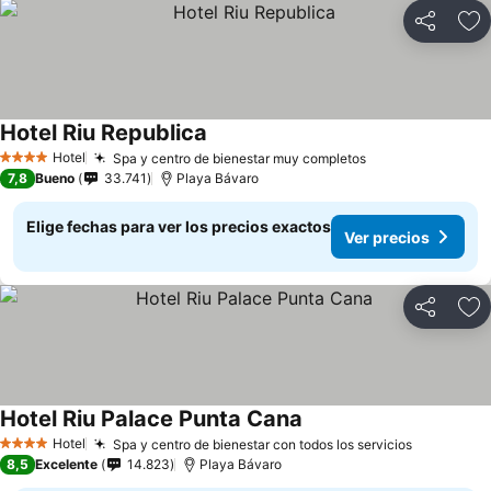
Compartir
Ag
Hotel Riu Republica
Hotel
Spa y centro de bienestar muy completos
4 Estrellas
7,8
Bueno
33.741
Playa Bávaro
Elige fechas para ver los precios exactos
Ver precios
Compartir
Ag
Hotel Riu Palace Punta Cana
Hotel
Spa y centro de bienestar con todos los servicios
4 Estrellas
8,5
Excelente
14.823
Playa Bávaro