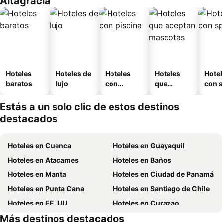
Altagracía
Hoteles
Hoteles de
Hoteles
Hoteles
Hote
baratos
lujo
con
que
con 
piscina
aceptan
mascotas
Estás a un solo clic de estos destinos
destacados
Hoteles en Cuenca
Hoteles en Guayaquil
Hoteles en Atacames
Hoteles en Baños
Hoteles en Manta
Hoteles en Ciudad de Panamá
Hoteles en Punta Cana
Hoteles en Santiago de Chile
Hoteles en EE. UU.
Hoteles en Curazao
Más destinos destacados
Hoteles en Lima
Hoteles en Santa Cruz