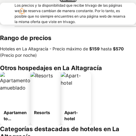
Los precios y la disponibilidad que recibe trivago de las páginas
web de reserva cambian de manera constante. Por lo tanto, es
posible que no siempre encuentres en una página web de reserva
la misma oferta que viste en trivago.
Rango de precios
Hoteles en La Altagracía -
Precio máximo
de
‎$159
hasta
‎$570
(Precio por noche)
Otros hospedajes en La Altagracía
Apartamen
Resorts
Apart-
to
hotel
amueblad
Categorías destacadas de hoteles en La
o