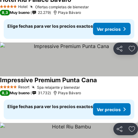
Hotel
Ofertas completas de bienestar
5 Estrellas
8,3
Muy bueno
22.279
Playa Bávaro
Elige fechas para ver los precios exactos
Ver precios
Compartir
Ag
Impressive Premium Punta Cana
Resort
Spa relajante y bienestar
5 Estrellas
8,3
Muy bueno
31.732
Playa Bávaro
Elige fechas para ver los precios exactos
Ver precios
Compartir
Ag