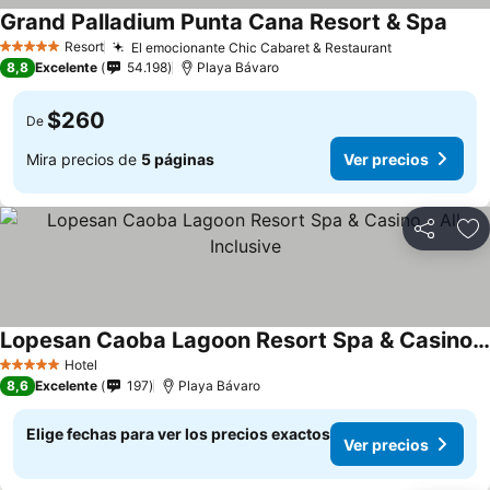
Grand Palladium Punta Cana Resort & Spa
Resort
El emocionante Chic Cabaret & Restaurant
5 Estrellas
8,8
Excelente
54.198
Playa Bávaro
$260
De
Mira precios de
5 páginas
Ver precios
Compartir
Ag
Lopesan Caoba Lagoon Resort Spa & Casino - All Inclusive
Hotel
5 Estrellas
8,6
Excelente
197
Playa Bávaro
Elige fechas para ver los precios exactos
Ver precios