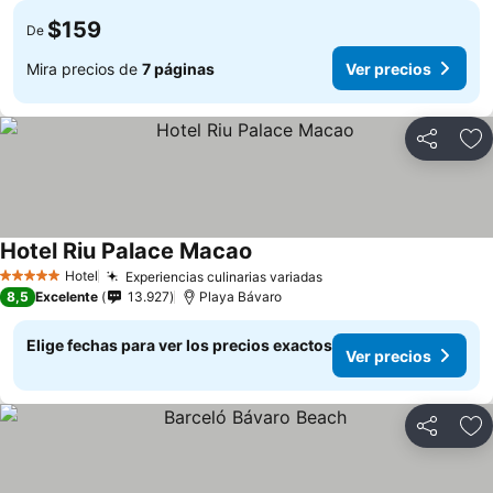
$159
De
Mira precios de
7 páginas
Ver precios
Compartir
Ag
Hotel Riu Palace Macao
Hotel
Experiencias culinarias variadas
5 Estrellas
8,5
Excelente
13.927
Playa Bávaro
Elige fechas para ver los precios exactos
Ver precios
Compartir
Ag