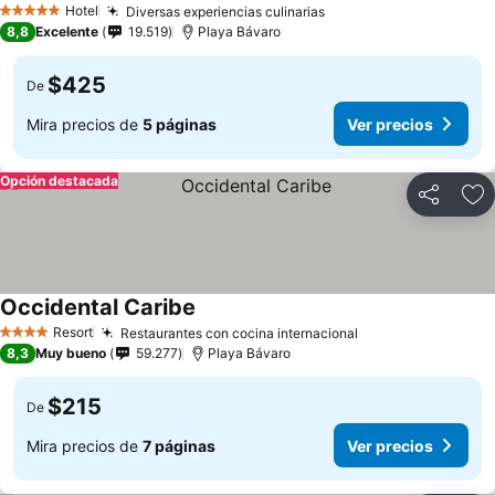
Hotel
Diversas experiencias culinarias
5 Estrellas
8,8
Excelente
19.519
Playa Bávaro
$425
De
Mira precios de
5 páginas
Ver precios
Opción destacada
Compartir
Ag
Occidental Caribe
Resort
Restaurantes con cocina internacional
4 Estrellas
8,3
Muy bueno
59.277
Playa Bávaro
$215
De
Mira precios de
7 páginas
Ver precios