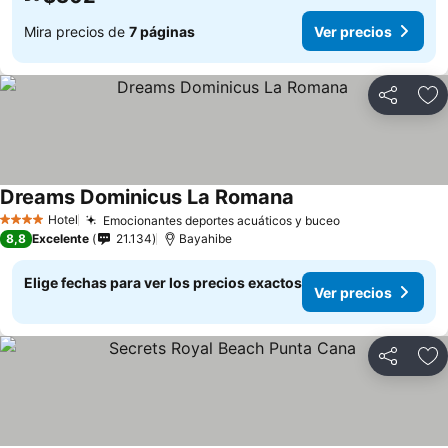
Mira precios de
7 páginas
Ver precios
Compartir
Ag
Dreams Dominicus La Romana
Hotel
Emocionantes deportes acuáticos y buceo
4 Estrellas
8,8
Excelente
21.134
Bayahibe
Elige fechas para ver los precios exactos
Ver precios
Compartir
Ag