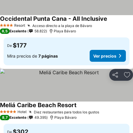
Occidental Punta Cana - All Inclusive
Resort
Acceso directo a la playa de Bávaro
4 Estrellas
8,5
Excelente
58.822
Playa Bávaro
$177
De
Mira precios de
7 páginas
Ver precios
Compartir
Ag
Meliá Caribe Beach Resort
Hotel
Diez restaurantes para todos los gustos
5 Estrellas
8,7
Excelente
49.395
Playa Bávaro
$302
De