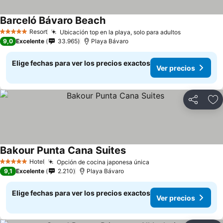
Barceló Bávaro Beach
Resort
Ubicación top en la playa, solo para adultos
5 Estrellas
9,0
Excelente
33.965
Playa Bávaro
Elige fechas para ver los precios exactos
Ver precios
Compartir
Ag
Bakour Punta Cana Suites
Hotel
Opción de cocina japonesa única
5 Estrellas
9,1
Excelente
2.210
Playa Bávaro
Elige fechas para ver los precios exactos
Ver precios