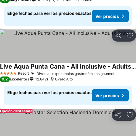
Elige fechas para ver los precios exactos
Ver precios
Compartir
Ag
Live Aqua Punta Cana - All Inclusive - Adults Only
Resort
Diversas experiencias gastronómicas gourmet
5 Estrellas
9,2
Excelente
12.842
Uvero Alto
Elige fechas para ver los precios exactos
Ver precios
Opción destacada
Compartir
Ag