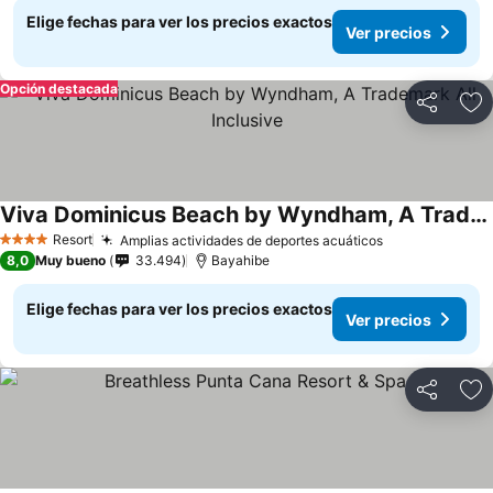
Elige fechas para ver los precios exactos
Ver precios
Opción destacada
Compartir
Ag
Viva Dominicus Beach by Wyndham, A Trademark All Inclusive
Resort
Amplias actividades de deportes acuáticos
4 Estrellas
8,0
Muy bueno
33.494
Bayahibe
Elige fechas para ver los precios exactos
Ver precios
Compartir
Ag