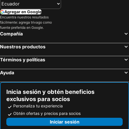
Hoteles en Nuevo Hampshire
Hoteles en París
Hoteles en Campania
Hoteles en Guatemala
Agregar en Google
Encuentra nuestros resultados
Hoteles en Italia
Hoteles en Japón
fácilmente: agrega trivago como
Hoteles en Noruega
Hoteles en Nueva Jersey
fuente preferida en Google.
Compañía
Hoteles en Nueva York
Hoteles en Aruba
Nuestros productos
Términos y políticas
Ayuda
Inicia sesión y obtén beneficios
exclusivos para socios
Personaliza tu experiencia
Obtén ofertas y precios para socios
Iniciar sesión