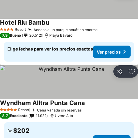
Hotel Riu Bambu
Resort
Acceso a un parque acuático enorme
4 Estrellas
7,9
Bueno
20.512
Playa Bávaro
Elige fechas para ver los precios exactos
Ver precios
Compartir
Ag
Wyndham Alltra Punta Cana
Resort
Cena variada sin reservas
5 Estrellas
8,7
Excelente
11.922
Uvero Alto
$202
De