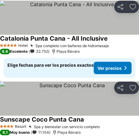
Compartir
Ag
Catalonia Punta Cana - All Inclusive
Hotel
Spa completo con bañeras de hidromasaje
5 Estrellas
8,6
Excelente
32.752
Playa Bávaro
Elige fechas para ver los precios exactos
Ver precios
Compartir
Ag
Sunscape Coco Punta Cana
Resort
Spa y bienestar con servicio completo
4 Estrellas
8,1
Muy bueno
11.104
Playa Bávaro