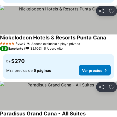
Compartir
Ag
Nickelodeon Hotels & Resorts Punta Cana
Resort
Acceso exclusivo a playa privada
5 Estrellas
8,6
Excelente
32.106
Uvero Alto
$270
De
Mira precios de
5 páginas
Ver precios
Compartir
Ag
Paradisus Grand Cana - All Suites