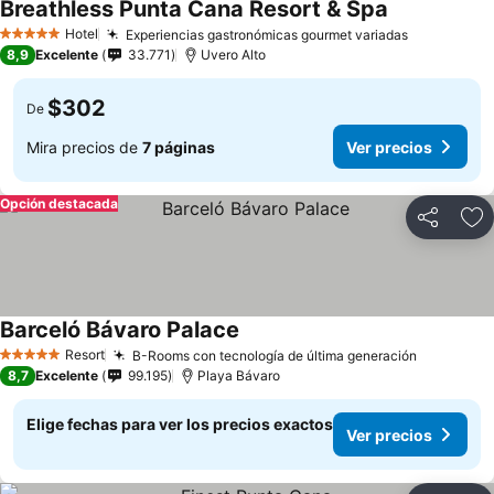
Breathless Punta Cana Resort & Spa
Hotel
Experiencias gastronómicas gourmet variadas
5 Estrellas
8,9
Excelente
33.771
Uvero Alto
$302
De
Mira precios de
7 páginas
Ver precios
Opción destacada
Compartir
Ag
Barceló Bávaro Palace
Resort
B-Rooms con tecnología de última generación
5 Estrellas
8,7
Excelente
99.195
Playa Bávaro
Elige fechas para ver los precios exactos
Ver precios