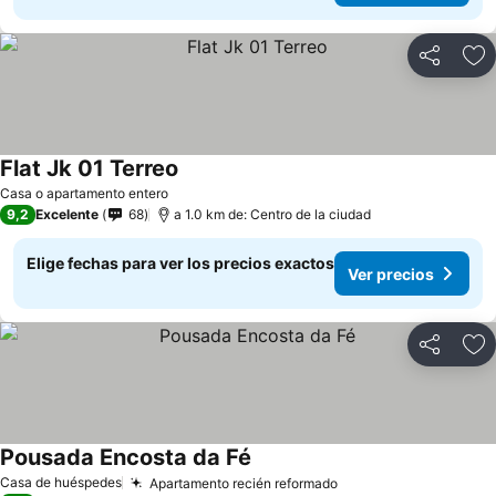
Compartir
Ag
Flat Jk 01 Terreo
Casa o apartamento entero
9,2
Excelente
68
a 1.0 km de: Centro de la ciudad
Elige fechas para ver los precios exactos
Ver precios
Compartir
Ag
Pousada Encosta da Fé
Casa de huéspedes
Apartamento recién reformado