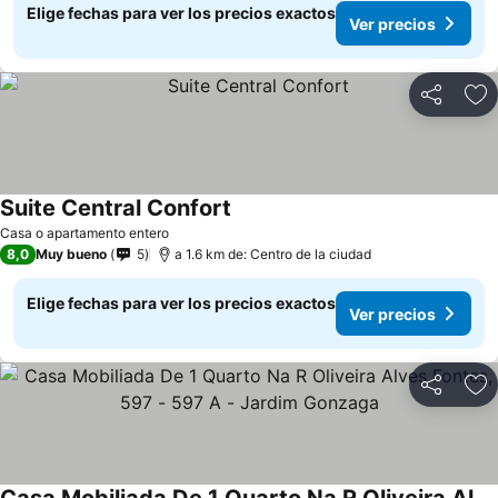
Elige fechas para ver los precios exactos
Ver precios
Compartir
Ag
Suite Central Confort
Casa o apartamento entero
8,0
Muy bueno
5
a 1.6 km de: Centro de la ciudad
Elige fechas para ver los precios exactos
Ver precios
Compartir
Ag