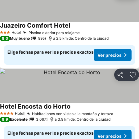
Juazeiro Comfort Hotel
Hotel
Piscina exterior para relajarse
3 Estrellas
8,0
Muy bueno
995
a 2.5 km de: Centro de la ciudad
Elige fechas para ver los precios exactos
Ver precios
Compartir
Ag
Hotel Encosta do Horto
Hotel
Habitaciones con vistas a la montaña y terraza
4 Estrellas
8,9
Excelente
3.097
a 3.9 km de: Centro de la ciudad
Elige fechas para ver los precios exactos
Ver precios