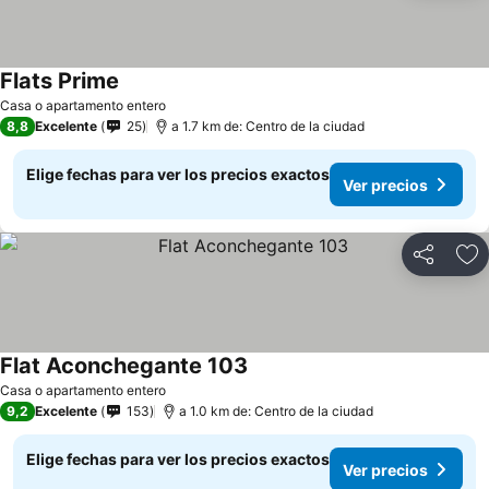
Flats Prime
Casa o apartamento entero
8,8
Excelente
25
a 1.7 km de: Centro de la ciudad
Elige fechas para ver los precios exactos
Ver precios
Compartir
Ag
Flat Aconchegante 103
Casa o apartamento entero
9,2
Excelente
153
a 1.0 km de: Centro de la ciudad
Elige fechas para ver los precios exactos
Ver precios