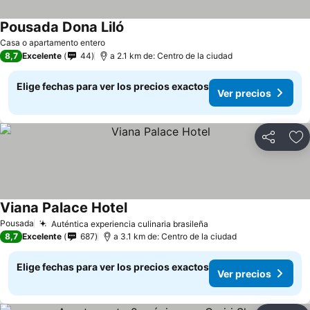
Pousada Dona Liló
Casa o apartamento entero
8,7
Excelente
44
a 2.1 km de: Centro de la ciudad
Elige fechas para ver los precios exactos
Ver precios
Compartir
Ag
Viana Palace Hotel
Pousada
Auténtica experiencia culinaria brasileña
8,7
Excelente
687
a 3.1 km de: Centro de la ciudad
Elige fechas para ver los precios exactos
Ver precios