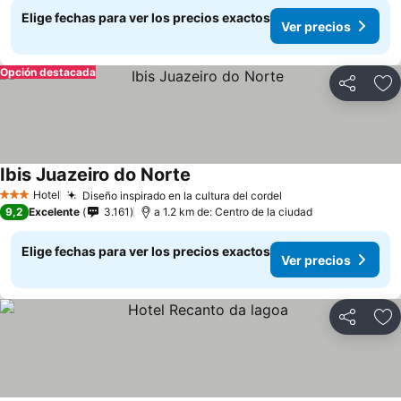
Elige fechas para ver los precios exactos
Ver precios
Opción destacada
Compartir
Ag
Ibis Juazeiro do Norte
Hotel
Diseño inspirado en la cultura del cordel
3 Estrellas
9,2
Excelente
3.161
a 1.2 km de: Centro de la ciudad
Elige fechas para ver los precios exactos
Ver precios
Compartir
Ag