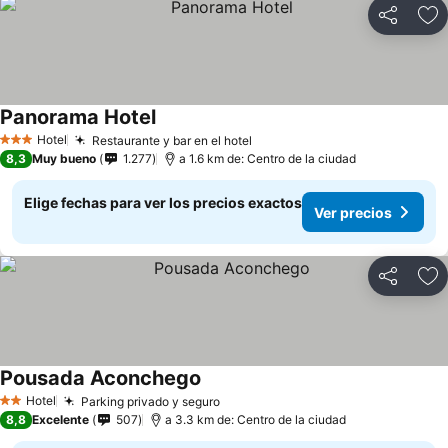
Compartir
Ag
Panorama Hotel
Hotel
Restaurante y bar en el hotel
3 Estrellas
8,3
Muy bueno
1.277
a 1.6 km de: Centro de la ciudad
Elige fechas para ver los precios exactos
Ver precios
Compartir
Ag
Pousada Aconchego
Hotel
Parking privado y seguro
2 Estrellas
8,8
Excelente
507
a 3.3 km de: Centro de la ciudad