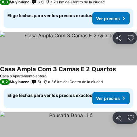
8,3
Muy bueno
60
a 2.1 km de: Centro de la ciudad
Elige fechas para ver los precios exactos
Ver precios
Compartir
Ag
Casa Ampla Com 3 Camas E 2 Quartos
Casa o apartamento entero
8,2
Muy bueno
5
a 2.6 km de: Centro de la ciudad
Elige fechas para ver los precios exactos
Ver precios
Compartir
Ag