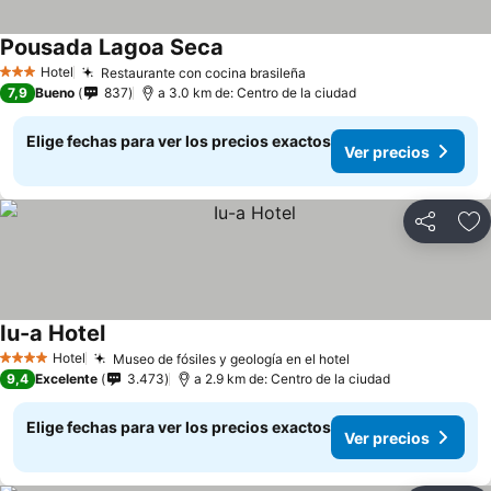
Pousada Lagoa Seca
Hotel
Restaurante con cocina brasileña
3 Estrellas
7,9
Bueno
837
a 3.0 km de: Centro de la ciudad
Elige fechas para ver los precios exactos
Ver precios
Compartir
Ag
Iu-a Hotel
Hotel
Museo de fósiles y geología en el hotel
4 Estrellas
9,4
Excelente
3.473
a 2.9 km de: Centro de la ciudad
Elige fechas para ver los precios exactos
Ver precios