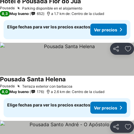
Hotel e Pousada Flor do Juá
Pousada
Parking disponible en el alojamiento
8,3
Muy bueno
652
a 1.7 km de: Centro de la ciudad
Elige fechas para ver los precios exactos
Ver precios
Compartir
Ag
Pousada Santa Helena
Pousada
Terraza exterior con barbacoa
8,0
Muy bueno
176
a 2.6 km de: Centro de la ciudad
Elige fechas para ver los precios exactos
Ver precios
Compartir
Ag