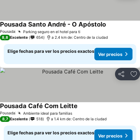
Pousada Santo André - O Apóstolo
Pousada
Parking seguro en el hotel para ti
8,8
Excelente
654
a 2.4 km de: Centro de la ciudad
Elige fechas para ver los precios exactos
Ver precios
Compartir
Ag
Pousada Café Com Leitte
Pousada
Ambiente ideal para familias
8,7
Excelente
518
a 1.4 km de: Centro de la ciudad
Elige fechas para ver los precios exactos
Ver precios