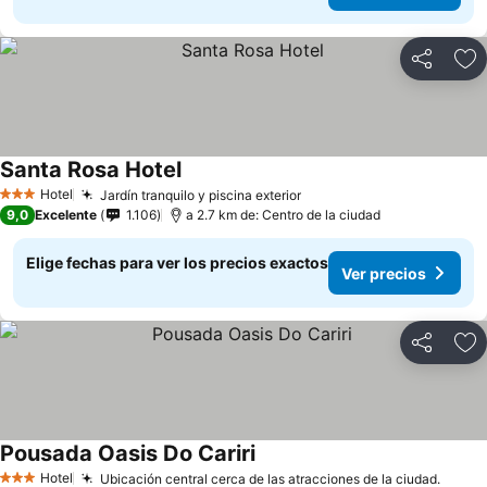
Compartir
Ag
Santa Rosa Hotel
Hotel
Jardín tranquilo y piscina exterior
3 Estrellas
9,0
Excelente
1.106
a 2.7 km de: Centro de la ciudad
Elige fechas para ver los precios exactos
Ver precios
Compartir
Ag
Pousada Oasis Do Cariri
Hotel
Ubicación central cerca de las atracciones de la ciudad.
3 Estrellas