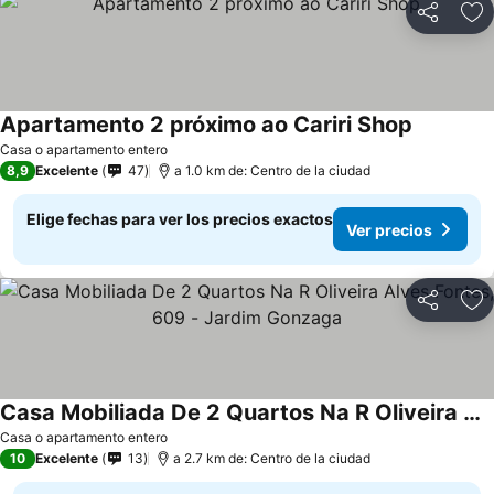
Compartir
Ag
Apartamento 2 próximo ao Cariri Shop
Casa o apartamento entero
8,9
Excelente
47
a 1.0 km de: Centro de la ciudad
Elige fechas para ver los precios exactos
Ver precios
Compartir
Ag
Casa Mobiliada De 2 Quartos Na R Oliveira Alves Fontes, 609 - Jardim Gonzaga
Casa o apartamento entero
10
Excelente
13
a 2.7 km de: Centro de la ciudad