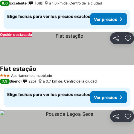
8,6
Excelente
108
a 1.6 km de: Centro de la ciudad
Elige fechas para ver los precios exactos
Ver precios
Opción destacada
Compartir
Ag
Flat estação
Apartamento amueblado
3 Estrellas
7,9
Bueno
225
a 0.7 km de: Centro de la ciudad
Elige fechas para ver los precios exactos
Ver precios
Compartir
Ag