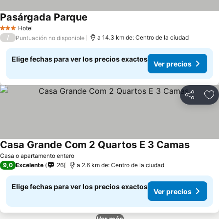
Pasárgada Parque
Hotel
3 Estrellas
/
a 14.3 km de: Centro de la ciudad
Puntuación no disponible
Elige fechas para ver los precios exactos
Ver precios
Compartir
Ag
Casa Grande Com 2 Quartos E 3 Camas
Casa o apartamento entero
9,0
Excelente
26
a 2.6 km de: Centro de la ciudad
Elige fechas para ver los precios exactos
Ver precios
Ver más