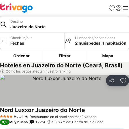
Favoritos
Iniciar 
Me
Destino
Juazeiro do Norte
Check-in/out
Huéspedes/habitaciones
Fechas
2 huéspedes, 1 habitación
Ordenar
Filtrar
Mapa
Hoteles en Juazeiro do Norte (Ceará, Brasil)
Cómo los pagos afectan nuestro ranking
Compartir
Ag
Nord Luxxor Juazeiro do Norte
Hotel
Restaurante en el hotel con menú variado
4 Estrellas
8,2
Muy bueno
1.725
a 3.6 km de: Centro de la ciudad