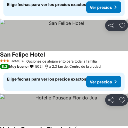
Elige fechas para ver los precios exactos
Ver precios
Compartir
Ag
San Felipe Hotel
Hotel
Opciones de alojamiento para toda la familia
3 Estrellas
8,2
Muy bueno
502
a 2.3 km de: Centro de la ciudad
Elige fechas para ver los precios exactos
Ver precios
Compartir
Ag