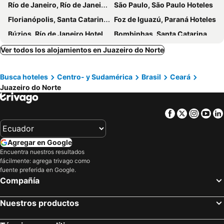
Río de Janeiro, Río de Janeiro Hoteles
São Paulo, São Paulo Hoteles
Florianópolis, Santa Catarina Hoteles
Foz de Iguazú, Paraná Hoteles
Búzios, Río de Janeiro Hoteles
Bombinhas, Santa Catarina Hoteles
Balneário Camboriú, Santa Catarina Hoteles
Salvador de Bahía, Bahia Hoteles
Ver todos los alojamientos en Juazeiro do Norte
Porto Seguro, Bahia Hoteles
Busca hoteles
Centro- y Sudamérica
Brasil
Ceará
Juazeiro do Norte
Facebook
Twitter
Insta
Yo
Agregar en Google
Encuentra nuestros resultados
fácilmente: agrega trivago como
fuente preferida en Google.
Compañía
Nuestros productos