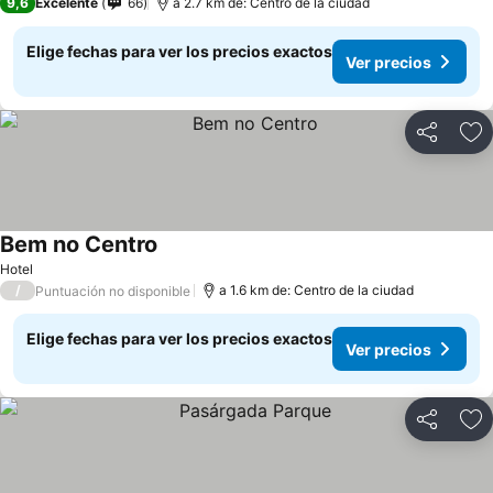
9,6
Excelente
66
a 2.7 km de: Centro de la ciudad
Elige fechas para ver los precios exactos
Ver precios
Compartir
Ag
Bem no Centro
Hotel
/
a 1.6 km de: Centro de la ciudad
Puntuación no disponible
Elige fechas para ver los precios exactos
Ver precios
Compartir
Ag