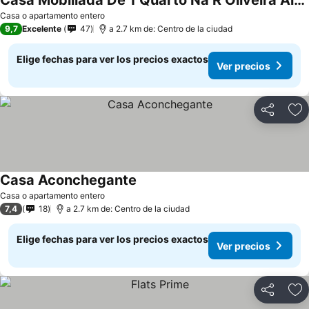
Casa Mobiliada De 1 Quarto Na R Oliveira Alves Fontes, 597 - 597 A - Jardim Gonzaga
Casa o apartamento entero
9,7
Excelente
47
a 2.7 km de: Centro de la ciudad
Elige fechas para ver los precios exactos
Ver precios
Compartir
Ag
Casa Aconchegante
Casa o apartamento entero
7,4
18
a 2.7 km de: Centro de la ciudad
Elige fechas para ver los precios exactos
Ver precios
Compartir
Ag