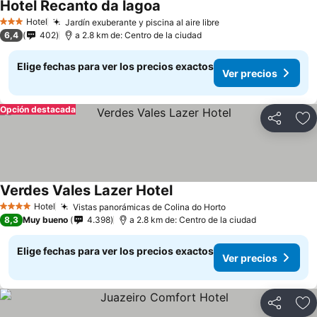
Hotel Recanto da lagoa
Hotel
Jardín exuberante y piscina al aire libre
3 Estrellas
6,4
402
a 2.8 km de: Centro de la ciudad
Elige fechas para ver los precios exactos
Ver precios
Opción destacada
Compartir
Ag
Verdes Vales Lazer Hotel
Hotel
Vistas panorámicas de Colina do Horto
4 Estrellas
8,3
Muy bueno
4.398
a 2.8 km de: Centro de la ciudad
Elige fechas para ver los precios exactos
Ver precios
Compartir
Ag