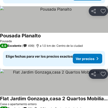
Compartir
Ag
Pousada Planalto
Pousada
8,6
Excelente
499
a 1.0 km de: Centro de la ciudad
Elige fechas para ver los precios exactos
Ver precios
Compartir
Ag
Flat Jardim Gonzaga,casa 2 Quartos Mobiliada
Casa o apartamento entero