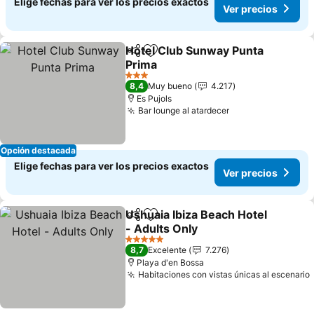
Elige fechas para ver los precios exactos
Ver precios
Hotel Club Sunway Punta
Compartir
Agregar a favoritos
Prima
3 Estrellas
8,4
Muy bueno
4.217
Es Pujols
Bar lounge al atardecer
Opción destacada
Elige fechas para ver los precios exactos
Ver precios
Ushuaia Ibiza Beach Hotel
Compartir
Agregar a favoritos
- Adults Only
5 Estrellas
8,7
Excelente
7.276
Playa d'en Bossa
Habitaciones con vistas únicas al escenario