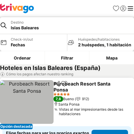
Favoritos
Iniciar 
Me
Destino
Islas Baleares
Check-in/out
Huéspedes/habitaciones
Fechas
2 huéspedes, 1 habitación
Ordenar
Filtrar
Mapa
Hoteles en Islas Baleares (España)
Cómo los pagos afectan nuestro ranking
Purobeach Resort Santa
Compartir
Agregar a favoritos
Ponsa
5 Estrellas
7,8
Bueno
912
Santa Ponsa
Vistas al mar impresionantes desde las
habitaciones
Opción destacada
Elige fechas para ver los precios exactos