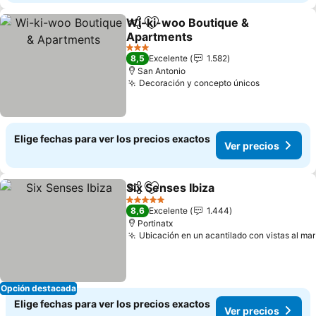
Wi-ki-woo Boutique &
Compartir
Agregar a favoritos
Apartments
3 Estrellas
8,5
Excelente
1.582
San Antonio
Decoración y concepto únicos
Elige fechas para ver los precios exactos
Ver precios
Six Senses Ibiza
Compartir
Agregar a favoritos
5 Estrellas
8,6
Excelente
1.444
Portinatx
Ubicación en un acantilado con vistas al mar
Opción destacada
Elige fechas para ver los precios exactos
Ver precios