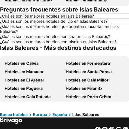
Hoteles en Puerto López
Hoteles en Montañita
Preguntas frecuentes sobre Islas Baleares
Hoteles en Zorritos
Hoteles en Madrid
¿Cuáles son los mejores hoteles en Islas Baleares?
Hoteles en Roma
Hoteles en Bogotá
¿Cuáles son los mejores hoteles de lujo en Islas Baleares?
Hoteles en Riobamba
Hoteles en París
¿Cuáles son los mejores hoteles que admiten mascotas en Islas
Baleares?
Hoteles en Ambato
Hoteles en Ibarra
¿Cuáles son los mejores hoteles con spa en Islas Baleares?
¿Cuáles son los mejores hoteles con piscina en Islas Baleares?
Hoteles en Loja
Hoteles en Curazao
Islas Baleares - Más destinos destacados
Hoteles en Santa Cruz
Hoteles en Colombia
Hoteles en Panamá
Hoteles en Galápagos
Hoteles en Calvia
Hoteles en Formentera
Hoteles en Esmeraldas
Hoteles en San Cristóbal
Hoteles en Manacor
Hoteles en Santa Ponsa
Hoteles en Argentina
Hoteles en Puerto Rico
Hoteles en El Arenal
Hoteles en Cala Millor
Hoteles en Nuevo Hampshire
Hoteles en París
Hoteles en Paguera
Hoteles en Felanitx
Hoteles en Campania
Hoteles en Guatemala
Hoteles en Cala Ratjada
Hoteles en Porto Cristo
Hoteles en Italia
Hoteles en Japón
Hoteles en Playa de Muro
Hoteles en Capdepera
Hoteles en Noruega
Hoteles en Nueva Jersey
Hoteles en Can Picafort
Hoteles en Puerto de Pollensa
Busca hoteles
Europa
España
Islas Baleares
Hoteles en Nueva York
Hoteles en Aruba
Hoteles en Sa Pobla
Hoteles en C'an Pastilla