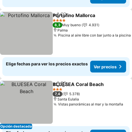
Portofino Mallorca
Compartir
Agregar a favoritos
4 Estrellas
8,3
Muy bueno
4.931
Palma
Piscina al aire libre con bar junto a la piscina
Elige fechas para ver los precios exactos
Ver precios
BLUESEA Coral Beach
Compartir
Agregar a favoritos
3 Estrellas
7,4
5.378
Santa Eulalia
Vistas panorámicas al mar y la montaña
Opción destacada