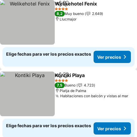
Welikehotel Fenix
Compartir
Agregar a favoritos
4 Estrellas
8,2
Muy bueno
2.649
Llucmajor
Elige fechas para ver los precios exactos
Ver precios
Kontiki Playa
Compartir
Agregar a favoritos
4 Estrellas
7,5
Bueno
4.723
Platja de Palma
Habitaciones con balcón y vistas al mar
Elige fechas para ver los precios exactos
Ver precios