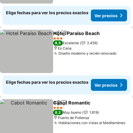
Elige fechas para ver los precios exactos
Ver precios
Hotel Paraíso Beach
Compartir
Agregar a favoritos
3 Estrellas
8,5
Excelente
2.456
Es Cana
Diseño moderno y recién renovado
Elige fechas para ver los precios exactos
Ver precios
Cabot Romantic
Compartir
Agregar a favoritos
3 Estrellas
8,2
Muy bueno
1.819
Puerto de Pollensa
Habitaciones con vistas al Mediterráneo