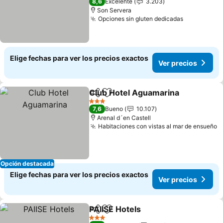
8,6
Excelente
3.203
Son Servera
Opciones sin gluten dedicadas
Elige fechas para ver los precios exactos
Ver precios
Club Hotel Aguamarina
Compartir
Agregar a favoritos
3 Estrellas
7,6
Bueno
10.107
Arenal d´en Castell
Habitaciones con vistas al mar de ensueño
Opción destacada
Elige fechas para ver los precios exactos
Ver precios
PAIISE Hotels
Compartir
Agregar a favoritos
3 Estrellas