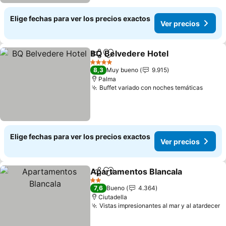
Elige fechas para ver los precios exactos
Ver precios
BQ Belvedere Hotel
Compartir
Agregar a favoritos
4 Estrellas
8,3
Muy bueno
9.915
Palma
Buffet variado con noches temáticas
Elige fechas para ver los precios exactos
Ver precios
Apartamentos Blancala
Compartir
Agregar a favoritos
2 Estrellas
7,6
Bueno
4.364
Ciutadella
Vistas impresionantes al mar y al atardecer