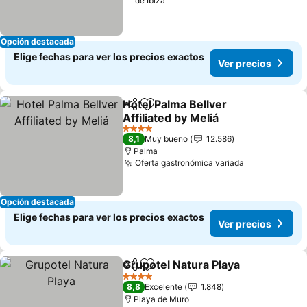
de Ibiza
Opción destacada
Elige fechas para ver los precios exactos
Ver precios
Hotel Palma Bellver
Compartir
Agregar a favoritos
Affiliated by Meliá
4 Estrellas
8,1
Muy bueno
12.586
Palma
Oferta gastronómica variada
Opción destacada
Elige fechas para ver los precios exactos
Ver precios
Grupotel Natura Playa
Compartir
Agregar a favoritos
4 Estrellas
8,8
Excelente
1.848
Playa de Muro