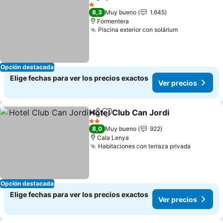
Compartir
Agregar a favoritos
1 Estrellas
8,3
Muy bueno
1.645
Formentera
Piscina exterior con solárium
Opción destacada
Elige fechas para ver los precios exactos
Ver precios
Hotel Club Can Jordi
Compartir
Agregar a favoritos
2 Estrellas
8,0
Muy bueno
922
Cala Lenya
Habitaciones con terraza privada
Opción destacada
Elige fechas para ver los precios exactos
Ver precios