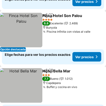
Ver precios
Finca Hotel Son Palou
Compartir
Agregar a favoritos
4 Estrellas
9,6
Excelente
2.469
Bunyola
Piscina infinita con vistas al valle
Opción destacada
Elige fechas para ver los precios exactos
Ver precios
Hotel Bella Mar
Compartir
Agregar a favoritos
3 Estrellas
7,7
Bueno
1.012
Capdepera
Buffet y cocina en vivo