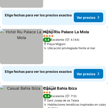
Elige fechas para ver los precios exactos
Ver precios
Hotel Riu Palace La Mola
Compartir
Agregar a favoritos
4 Estrellas
8,8
Excelente
4.144
Playa Migjorn
Ubicación privilegiada frente al mar
Elige fechas para ver los precios exactos
Ver precios
Casual Bahia Ibiza
Compartir
Agregar a favoritos
3 Estrellas
9,4
Excelente
713
Sant Josep de sa Talaia
Habitaciones temáticas inspiradas en calas