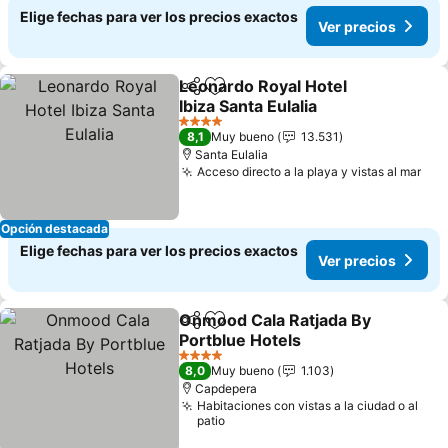
Elige fechas para ver los precios exactos
Ver precios
Leonardo Royal Hotel
Compartir
Agregar a favoritos
Ibiza Santa Eulalia
4 Estrellas
8,1
Muy bueno
13.531
Santa Eulalia
Acceso directo a la playa y vistas al mar
Opción destacada
Elige fechas para ver los precios exactos
Ver precios
Onmood Cala Ratjada By
Compartir
Agregar a favoritos
Portblue Hotels
4 Estrellas
8,0
Muy bueno
1.103
Capdepera
Habitaciones con vistas a la ciudad o al
patio