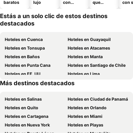
baratos
lujo
con
que
con 
piscina
aceptan
mascotas
Estás a un solo clic de estos destinos
destacados
Hoteles en Cuenca
Hoteles en Guayaquil
Hoteles en Tonsupa
Hoteles en Atacames
Hoteles en Baños
Hoteles en Manta
Hoteles en Punta Cana
Hoteles en Santiago de Chile
Hoteles en EE. UU.
Hoteles en Lima
Más destinos destacados
Hoteles en Chicago
Hoteles en Ecuador
Hoteles en Salinas
Hoteles en Ciudad de Panamá
Hoteles en Quito
Hoteles en Orlando
Hoteles en Cartagena
Hoteles en Miami
Hoteles en Nueva York
Hoteles en Playas