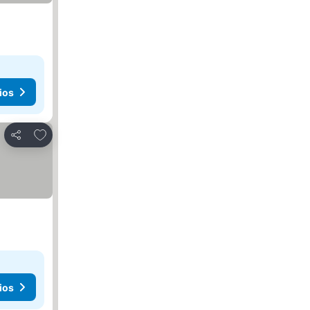
ios
Agregar a favoritos
Compartir
ios