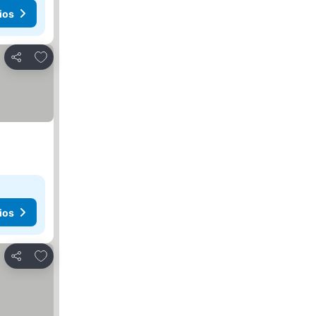
ios
Agregar a favoritos
Compartir
ios
Agregar a favoritos
Compartir