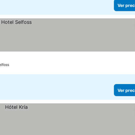
Ver prec
elfoss
Ver prec