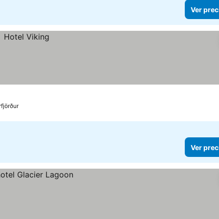
Ver prec
fjörður
Ver prec