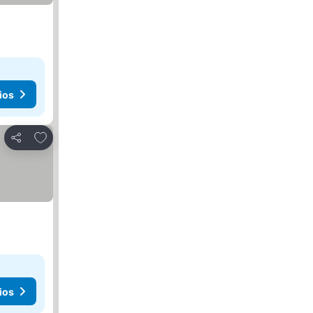
ios
Agregar a favoritos
Compartir
ios