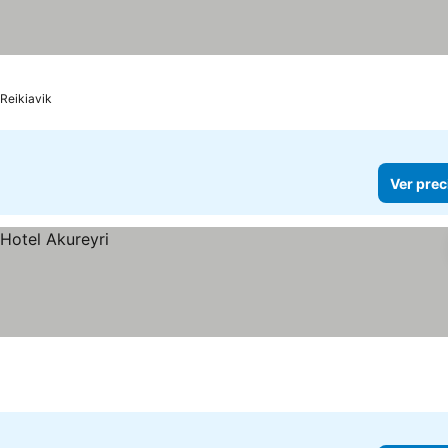
Reikiavik
Ver prec
i