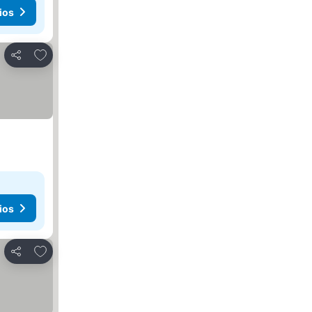
ios
Agregar a favoritos
Compartir
ios
Agregar a favoritos
Compartir