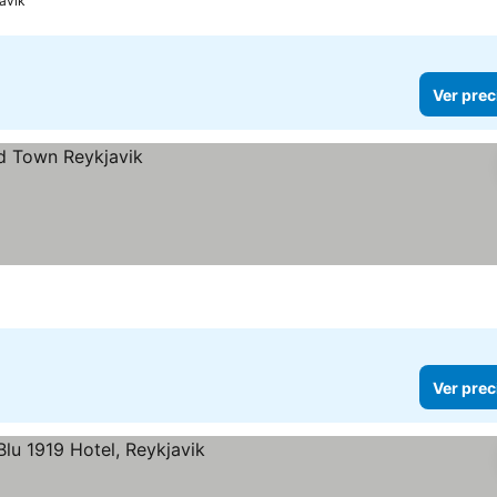
avik
Ver prec
Ver prec