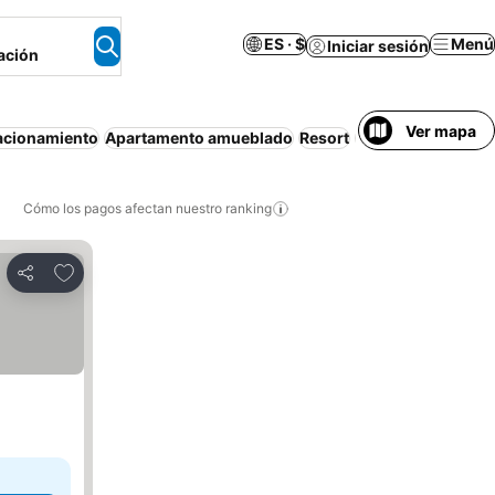
ES · $
Menú
Iniciar sesión
ación
Ver mapa
acionamiento
Apartamento amueblado
Resort
Wifi
Bañera
Pisci
Cómo los pagos afectan nuestro ranking
Agregar a favoritos
Compartir