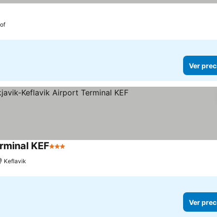
of
Ver prec
erminal KEF
3 Estrellas
Keflavik
Ver prec