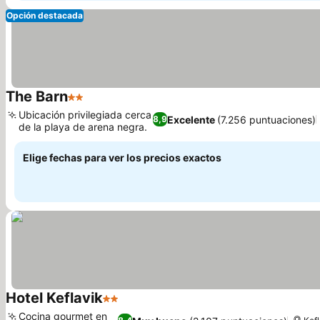
Opción destacada
The Barn
2 Estrellas
Ubicación privilegiada cerca
Excelente
(7.256 puntuaciones)
8,9
de la playa de arena negra.
Elige fechas para ver los precios exactos
Hotel Keflavik
2 Estrellas
Cocina gourmet en