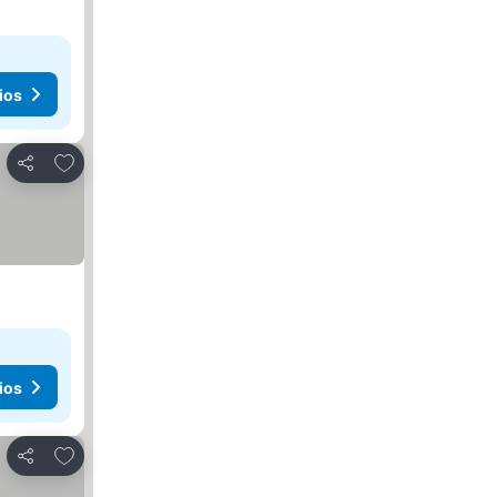
ios
Agregar a favoritos
Compartir
ios
Agregar a favoritos
Compartir