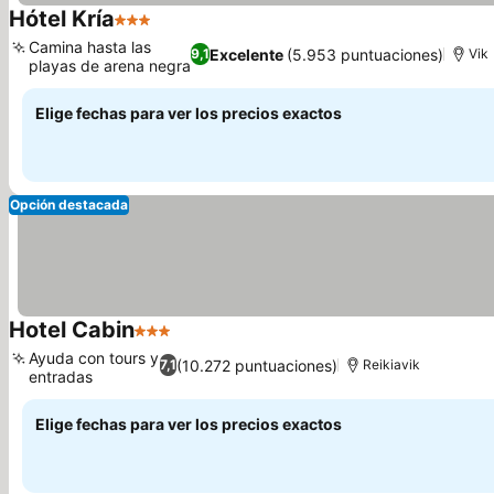
Hótel Kría
3 Estrellas
Camina hasta las
Excelente
(5.953 puntuaciones)
9,1
Vik
playas de arena negra
Elige fechas para ver los precios exactos
Opción destacada
Hotel Cabin
3 Estrellas
Ayuda con tours y
(10.272 puntuaciones)
7,1
Reikiavik
entradas
Elige fechas para ver los precios exactos