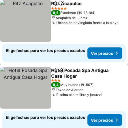
Ritz Acapulco
Compartir
Agregar a favoritos
Ver precios
5 Estrellas
8,5
Excelente
13.184
Acapulco de Juárez
Ubicación privilegiada frente a la playa
Ver 
Elige fechas para ver los precios exactos
Ver precios
Hotel Posada Spa Antigua
Compartir
Agregar a favoritos
Casa Hogar
Ver precios
3 Estrellas
8,4
Muy bueno
907
Taxco de Alarcon
Piscina al aire libre y jacuzzi
Ver precios
Elige fechas para ver los precios exactos
Ver precios