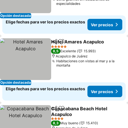
especialidades
Opción destacada
Elige fechas para ver los precios exactos
Ver precios
Hotel Amares Acapulco
Compartir
Agregar a favoritos
Ve
5 Estrellas
8,5
Excelente
15.993
Acapulco de Juárez
Habitaciones con vistas al mar y a la
montaña
Opción destacada
Elige fechas para ver los precios exactos
Ver precios
Copacabana Beach Hotel
Compartir
Agregar a favoritos
Acapulco
Ver precios
4 Estrellas
8,3
Muy bueno
15.410