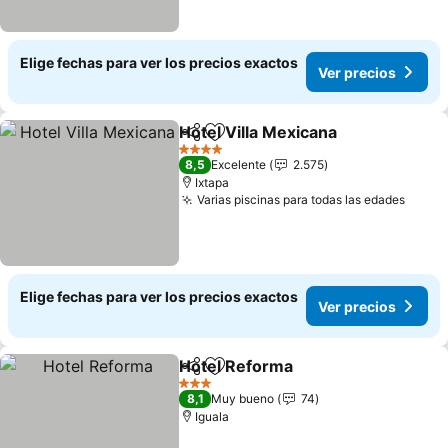
Elige fechas para ver los precios exactos
Ver precios
Hotel Villa Mexicana
Compartir
Agregar a favoritos
Ver pr
4 Estrellas
8,5
Excelente
2.575
Ixtapa
Varias piscinas para todas las edades
Ver p
Elige fechas para ver los precios exactos
Ver precios
Hotel Reforma
Compartir
Agregar a favoritos
Ver precios
3 Estrellas
8,1
Muy bueno
74
Iguala