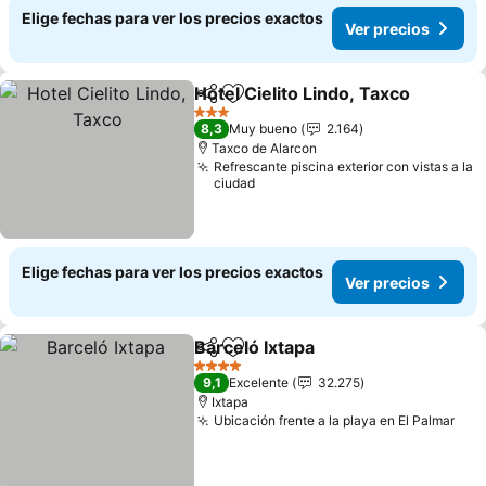
Elige fechas para ver los precios exactos
Ver precios
Hotel Cielito Lindo, Taxco
Compartir
Agregar a favoritos
3 Estrellas
8,3
Muy bueno
2.164
Taxco de Alarcon
Refrescante piscina exterior con vistas a la
ciudad
Elige fechas para ver los precios exactos
Ver precios
Barceló Ixtapa
Compartir
Agregar a favoritos
Ver precios
4 Estrellas
9,1
Excelente
32.275
Ixtapa
Ubicación frente a la playa en El Palmar
Ver