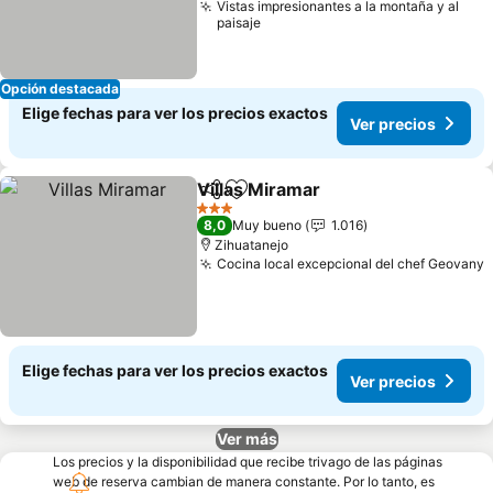
Vistas impresionantes a la montaña y al
paisaje
Opción destacada
Elige fechas para ver los precios exactos
Ver precios
Villas Miramar
Compartir
Agregar a favoritos
Ver precios
3 Estrellas
8,0
Muy bueno
1.016
Zihuatanejo
Cocina local excepcional del chef Geovany
V
Elige fechas para ver los precios exactos
Ver precios
Ver más
Los precios y la disponibilidad que recibe trivago de las páginas
web de reserva cambian de manera constante. Por lo tanto, es