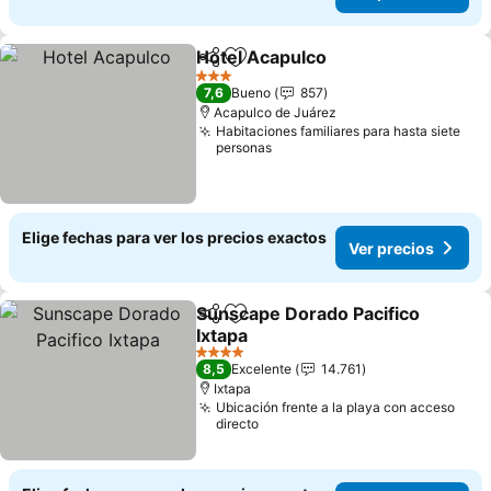
Hotel Acapulco
Compartir
Agregar a favoritos
Ver precios
3 Estrellas
7,6
Bueno
857
Acapulco de Juárez
Habitaciones familiares para hasta siete
personas
Elige fechas para ver los precios exactos
Ver precios
Sunscape Dorado Pacifico
Compartir
Agregar a favoritos
Ixtapa
Ver precios
4 Estrellas
8,5
Excelente
14.761
Ixtapa
Ubicación frente a la playa con acceso
directo