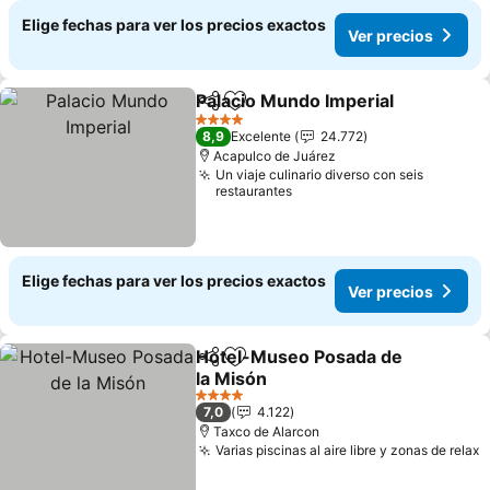
Elige fechas para ver los precios exactos
Ver precios
Palacio Mundo Imperial
Compartir
Agregar a favoritos
Ver
4 Estrellas
8,9
Excelente
24.772
Acapulco de Juárez
Un viaje culinario diverso con seis
restaurantes
Elige fechas para ver los precios exactos
Ver precios
Hotel-Museo Posada de
Compartir
Agregar a favoritos
la Misón
Ver precios
4 Estrellas
7,0
4.122
Taxco de Alarcon
Varias piscinas al aire libre y zonas de relax
V