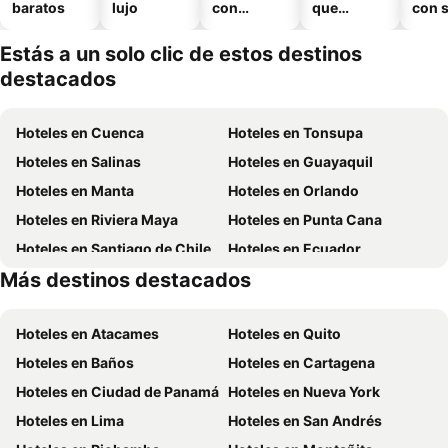
baratos
lujo
con
que
con 
piscina
aceptan
mascotas
Estás a un solo clic de estos destinos
destacados
Hoteles en Cuenca
Hoteles en Tonsupa
Hoteles en Salinas
Hoteles en Guayaquil
Hoteles en Manta
Hoteles en Orlando
Hoteles en Riviera Maya
Hoteles en Punta Cana
Hoteles en Santiago de Chile
Hoteles en Ecuador
Más destinos destacados
Hoteles en Chicago
Hoteles en Panamá
Hoteles en Atacames
Hoteles en Quito
Hoteles en Baños
Hoteles en Cartagena
Hoteles en Ciudad de Panamá
Hoteles en Nueva York
Hoteles en Lima
Hoteles en San Andrés