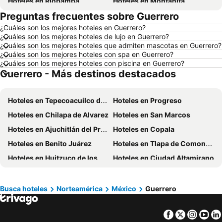
Hoteles en Riobamba
Hoteles en Montañita
Preguntas frecuentes sobre Guerrero
Hoteles en Puerto López
Hoteles en Pedernales
¿Cuáles son los mejores hoteles en Guerrero?
Hoteles en Miami
Hoteles en Roma
¿Cuáles son los mejores hoteles de lujo en Guerrero?
Hoteles en Ambato
Hoteles en Cojimies
¿Cuáles son los mejores hoteles que admiten mascotas en Guerrero?
¿Cuáles son los mejores hoteles con spa en Guerrero?
Hoteles en Lisboa
Hoteles en Zorritos
¿Cuáles son los mejores hoteles con piscina en Guerrero?
Guerrero - Más destinos destacados
Hoteles en Oporto
Hoteles en México
Hoteles en Galápagos
Hoteles en Esmeraldas
Hoteles en Tepecoacuilco de Trujano
Hoteles en Progreso
Hoteles en Curazao
Hoteles en Guatemala
Hoteles en Chilapa de Alvarez
Hoteles en San Marcos
Hoteles en Santa Cruz
Hoteles en Colombia
Hoteles en Ajuchitlán del Progreso
Hoteles en Copala
Hoteles en Campania
Hoteles en Manabí
Hoteles en Benito Juárez
Hoteles en Tlapa de Comonfort
Hoteles en Italia
Hoteles en Noruega
Hoteles en Huitzuco de los Figueroa
Hoteles en Ciudad Altamirano
Hoteles en Tailandia
Hoteles en Nueva Jersey
Hoteles en Petatlan
Hoteles en El Caribe
Hoteles en Lima
Hoteles en Tumbes
Hoteles en Orellana
Busca hoteles
Norteamérica
México
Guerrero
Hoteles en San Cristóbal
Hoteles en Isla de Santorini
Facebook
Twitter
Insta
Yo