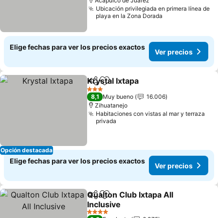
Acapulco de Juárez
Ubicación privilegiada en primera línea de
playa en la Zona Dorada
Elige fechas para ver los precios exactos
Ver precios
Krystal Ixtapa
Compartir
Agregar a favoritos
Ver precios
3 Estrellas
8,1
Muy bueno
16.006
Zihuatanejo
Habitaciones con vistas al mar y terraza
privada
Opción destacada
Elige fechas para ver los precios exactos
Ver precios
Qualton Club Ixtapa All
Compartir
Agregar a favoritos
Inclusive
Ver precios
4 Estrellas