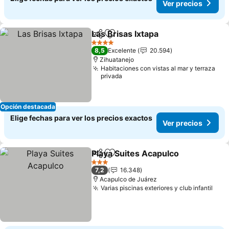
Ver precios
Las Brisas Ixtapa
Compartir
Agregar a favoritos
Ver preci
4 Estrellas
8,5
Excelente
20.594
Zihuatanejo
Habitaciones con vistas al mar y terraza
privada
Opción destacada
Elige fechas para ver los precios exactos
Ver precios
Playa Suites Acapulco
Compartir
Agregar a favoritos
Ver 
3 Estrellas
7,2
16.348
Acapulco de Juárez
Varias piscinas exteriores y club infantil
Ver 