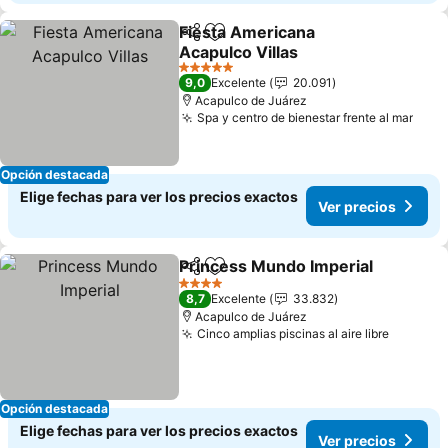
Fiesta Americana
Compartir
Agregar a favoritos
Acapulco Villas
Ver precios
5 Estrellas
9,0
Excelente
20.091
Acapulco de Juárez
Spa y centro de bienestar frente al mar
Ver 
Opción destacada
Elige fechas para ver los precios exactos
Ver precios
Princess Mundo Imperial
Compartir
Agregar a favoritos
V
4 Estrellas
8,7
Excelente
33.832
Acapulco de Juárez
Cinco amplias piscinas al aire libre
Ver pre
Opción destacada
Elige fechas para ver los precios exactos
Ver precios