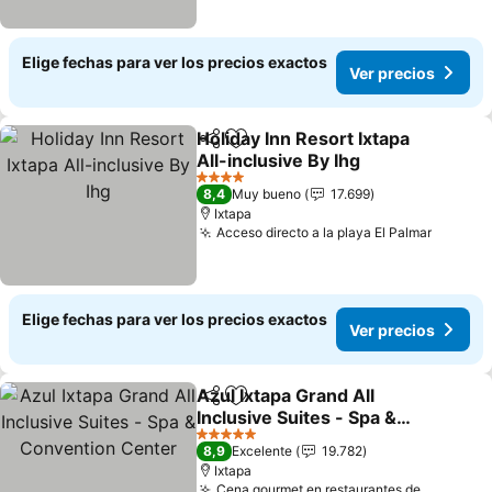
Elige fechas para ver los precios exactos
Ver precios
Holiday Inn Resort Ixtapa
Compartir
Agregar a favoritos
All-inclusive By Ihg
Ver precios
4 Estrellas
8,4
Muy bueno
17.699
Ixtapa
Acceso directo a la playa El Palmar
Ver pre
Elige fechas para ver los precios exactos
Ver precios
Azul Ixtapa Grand All
Compartir
Agregar a favoritos
Inclusive Suites - Spa &
Convention Center
Ver precios
5 Estrellas
8,9
Excelente
19.782
Ixtapa
Cena gourmet en restaurantes de