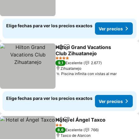
Elige fechas para ver los precios exactos
Ver precios
Hilton Grand Vacations
Compartir
Agregar a favoritos
Club Zihuatanejo
Ver precios
4 Estrellas
9,1
Excelente
2.677
Zihuatanejo
Piscina infinita con vistas al mar
Ver preci
Elige fechas para ver los precios exactos
Ver precios
Hotel el Ángel Taxco
Compartir
Agregar a favoritos
Ver p
2 Estrellas
8,6
Excelente
766
Taxco de Alarcon