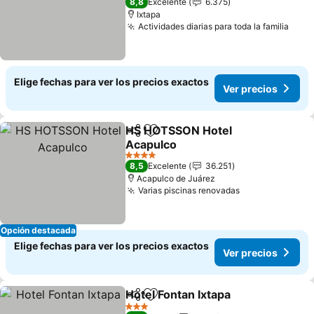
8,8
Excelente
6.375
Ixtapa
Actividades diarias para toda la familia
Ver 
Elige fechas para ver los precios exactos
Ver precios
HS HOTSSON Hotel
Compartir
Agregar a favoritos
Acapulco
Ver precios
4 Estrellas
8,5
Excelente
36.251
Acapulco de Juárez
Varias piscinas renovadas
Ver precios
Opción destacada
Elige fechas para ver los precios exactos
Ver precios
Hotel Fontan Ixtapa
Compartir
Agregar a favoritos
Ver pre
3 Estrellas