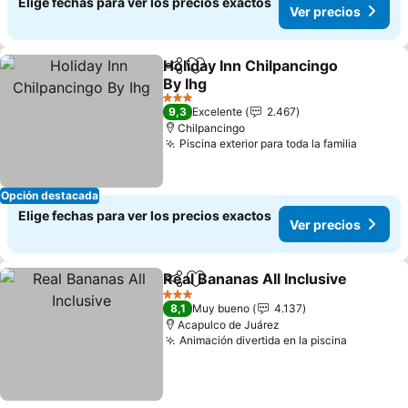
Elige fechas para ver los precios exactos
Ver precios
Holiday Inn Chilpancingo
Compartir
Agregar a favoritos
By Ihg
Ver precios
3 Estrellas
9,3
Excelente
2.467
Chilpancingo
Piscina exterior para toda la familia
Ver pre
Opción destacada
Elige fechas para ver los precios exactos
Ver precios
Real Bananas All Inclusive
Compartir
Agregar a favoritos
3 Estrellas
8,1
Muy bueno
4.137
Acapulco de Juárez
Animación divertida en la piscina
Ver prec