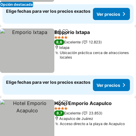
Opción destacada
Elige fechas para ver los precios exactos
Ver precios
Emporio Ixtapa
Compartir
Agregar a favoritos
Ver precios
4 Estrellas
8,6
Excelente
12.823
Ixtapa
Ubicación práctica cerca de atracciones
locales
Elige fechas para ver los precios exactos
Ver precios
Hotel Emporio Acapulco
Compartir
Agregar a favoritos
Ve
4 Estrellas
8,7
Excelente
23.853
Acapulco de Juárez
Acceso directo a la playa de Acapulco
Ver 