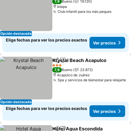
7,9
Bueno
19.120
Ixtapa
Club infantil para los más peques
Ver prec
Opción destacada
Elige fechas para ver los precios exactos
Ver precios
Krystal Beach Acapulco
Compartir
Agregar a favoritos
Ve
3 Estrellas
7,9
Bueno
23.872
Acapulco de Juárez
Spa y servicios de bienestar para relajarte
Ve
Opción destacada
Elige fechas para ver los precios exactos
Ver precios
Hotel Agua Escondida