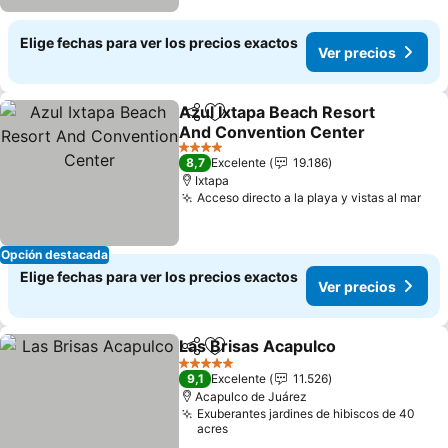
Elige fechas para ver los precios exactos
Ver precios
Azul Ixtapa Beach Resort
Compartir
Agregar a favoritos
And Convention Center
Ver precios
4 Estrellas
8,7
Excelente
19.186
Ixtapa
Acceso directo a la playa y vistas al mar
Ver
Opción destacada
Elige fechas para ver los precios exactos
Ver precios
Las Brisas Acapulco
Compartir
Agregar a favoritos
Ver pr
5 Estrellas
9,1
Excelente
11.526
Acapulco de Juárez
Exuberantes jardines de hibiscos de 40
acres