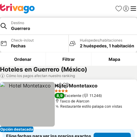
Favoritos
Iniciar 
Me
Destino
Guerrero
Check-in/out
Huéspedes/habitaciones
Fechas
2 huéspedes, 1 habitación
Ordenar
Filtrar
Mapa
Hoteles en Guerrero (México)
Cómo los pagos afectan nuestro ranking
Hotel Montetaxco
Compartir
Agregar a favoritos
Ver prec
4 Estrellas
8,9
Excelente
11.246
Taxco de Alarcon
Restaurante estilo palapa con vistas
Ver pr
Opción destacada
Elige fechas para ver los precios exactos