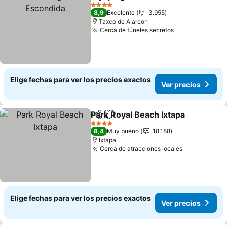
Compartir
Agregar a favoritos
Ver 
4 Estrellas
8,9
Excelente
3.955
Taxco de Alarcon
Cerca de túneles secretos
Ver precios
Elige fechas para ver los precios exactos
Ver precios
Park Royal Beach Ixtapa
Compartir
Agregar a favoritos
Ve
4 Estrellas
8,4
Muy bueno
18.188
Ixtapa
Cerca de atracciones locales
Ver precios
Elige fechas para ver los precios exactos
Ver precios