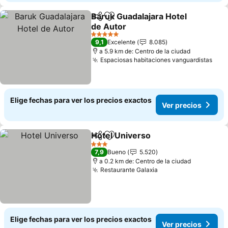
Baruk Guadalajara Hotel
Compartir
Agregar a favoritos
de Autor
Ver precios
5 Estrellas
9,1
Excelente
8.085
a 5.9 km de: Centro de la ciudad
Espaciosas habitaciones vanguardistas
Ver 
Elige fechas para ver los precios exactos
Ver precios
Hotel Universo
Compartir
Agregar a favoritos
Ver precios
3 Estrellas
7,9
Bueno
5.520
a 0.2 km de: Centro de la ciudad
Restaurante Galaxia
Ver precios
Elige fechas para ver los precios exactos
Ver precios