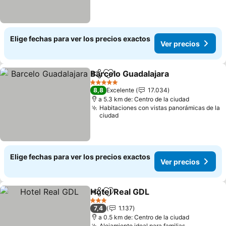
Elige fechas para ver los precios exactos
Ver precios
Barcelo Guadalajara
Compartir
Agregar a favoritos
Ver pr
5 Estrellas
8,8
Excelente
17.034
a 5.3 km de: Centro de la ciudad
Habitaciones con vistas panorámicas de la
ciudad
Elige fechas para ver los precios exactos
Ver precios
Hotel Real GDL
Compartir
Agregar a favoritos
Ver precios
3 Estrellas
7,4
1.137
a 0.5 km de: Centro de la ciudad
Alojamiento ideal para familias