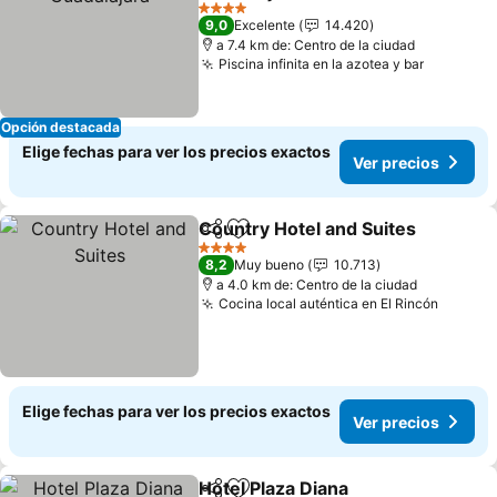
Ver precios
4 Estrellas
9,0
Excelente
14.420
a 7.4 km de: Centro de la ciudad
Piscina infinita en la azotea y bar
Ver prec
Opción destacada
Elige fechas para ver los precios exactos
Ver precios
Country Hotel and Suites
Compartir
Agregar a favoritos
V
4 Estrellas
8,2
Muy bueno
10.713
a 4.0 km de: Centro de la ciudad
Cocina local auténtica en El Rincón
Ver pr
Elige fechas para ver los precios exactos
Ver precios
Hotel Plaza Diana