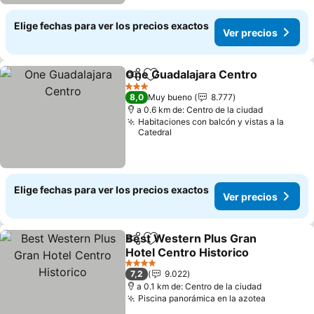
Elige fechas para ver los precios exactos
Ver precios
One Guadalajara Centro
Compartir
Agregar a favoritos
Ve
3 Estrellas
8,0
Muy bueno
8.777
a 0.6 km de: Centro de la ciudad
Habitaciones con balcón y vistas a la
Catedral
Elige fechas para ver los precios exactos
Ver precios
Best Western Plus Gran
Compartir
Agregar a favoritos
Hotel Centro Historico
Ver precios
4 Estrellas
7,2
9.022
a 0.1 km de: Centro de la ciudad
Piscina panorámica en la azotea
Ver prec