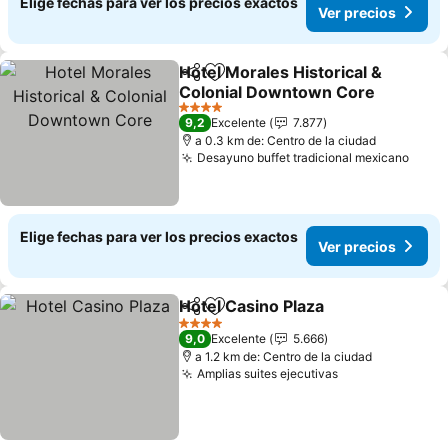
Elige fechas para ver los precios exactos
Ver precios
Hotel Morales Historical &
Compartir
Agregar a favoritos
Colonial Downtown Core
Ver precios
4 Estrellas
9,2
Excelente
7.877
a 0.3 km de: Centro de la ciudad
Desayuno buffet tradicional mexicano
Ver p
Elige fechas para ver los precios exactos
Ver precios
Hotel Casino Plaza
Compartir
Agregar a favoritos
Ver pre
4 Estrellas
9,0
Excelente
5.666
a 1.2 km de: Centro de la ciudad
Amplias suites ejecutivas
Ver precios