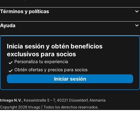
Puerto Vallarta, Jalisco Hoteles
Mérida, Yucatán Hoteles
Oaxaca, Oaxaca Hoteles
Mazatlán, Sinaloa Hoteles
Términos y políticas
Ayuda
Inicia sesión y obtén beneficios
exclusivos para socios
Personaliza tu experiencia
Obtén ofertas y precios para socios
Iniciar sesión
trivago N.V.
, Kesselstraße 5 – 7, 40221 Düsseldorf, Alemania
Copyright 2026 trivago | Todos los derechos reservados.