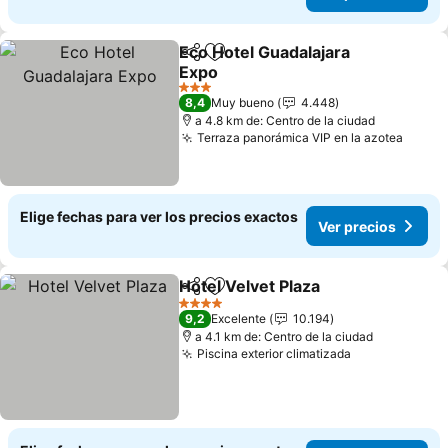
Eco Hotel Guadalajara
Compartir
Agregar a favoritos
Expo
Ver precios
3 Estrellas
8,4
Muy bueno
4.448
a 4.8 km de: Centro de la ciudad
Terraza panorámica VIP en la azotea
Ver p
Elige fechas para ver los precios exactos
Ver precios
Hotel Velvet Plaza
Compartir
Agregar a favoritos
Ver prec
4 Estrellas
9,2
Excelente
10.194
a 4.1 km de: Centro de la ciudad
Piscina exterior climatizada
Ver precios