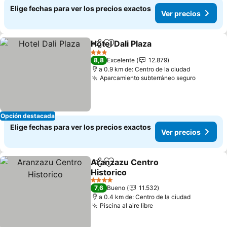
Elige fechas para ver los precios exactos
Ver precios
Hotel Dali Plaza
Compartir
Agregar a favoritos
Ver precio
3 Estrellas
8,8
Excelente
12.879
a 0.9 km de: Centro de la ciudad
Aparcamiento subterráneo seguro
Ver prec
Opción destacada
Elige fechas para ver los precios exactos
Ver precios
Aranzazu Centro
Compartir
Agregar a favoritos
Historico
Ver precios
4 Estrellas
7,6
Bueno
11.532
a 0.4 km de: Centro de la ciudad
Piscina al aire libre
Ver precios