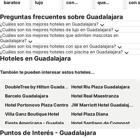
baratos
lujo
con
que
con 
piscina
aceptan
mascotas
Preguntas frecuentes sobre Guadalajara
¿Cuáles son los mejores hoteles en Guadalajara?
¿Cuáles son los mejores hoteles de lujo en Guadalajara?
¿Cuáles son los mejores hoteles que admiten mascotas en
Guadalajara?
¿Cuáles son los mejores hoteles con spa en Guadalajara?
¿Cuáles son los mejores hoteles con piscina en Guadalajara?
Hoteles en Guadalajara
También te pueden interesar estos hoteles...
DoubleTree by Hilton Guadalajara Centro Historico
Hotel Riu Plaza Guadalajara
Barcelo Guadalajara
Hotel Real Maestranza
Hotel Portonovo Plaza Centro
JW Marriott Hotel Guadalajara
Villa Ganz Boutique Hotel
Hotel Plaza Diana
Fiesta Americana - Guadalajara
Hotel Santiago de Compostela
Puntos de Interés - Guadalajara
City Express by Marriott Guadalajara Aeropuerto
HVH by Yaxché