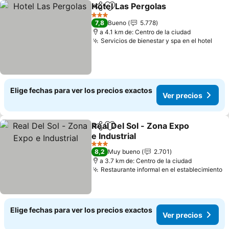
Hotel Las Pergolas
Compartir
Agregar a favoritos
Ver pre
3 Estrellas
7,8
Bueno
5.778
a 4.1 km de: Centro de la ciudad
Servicios de bienestar y spa en el hotel
Ver 
Elige fechas para ver los precios exactos
Ver precios
Real Del Sol - Zona Expo
Compartir
Agregar a favoritos
e Industrial
Ver precios
3 Estrellas
8,2
Muy bueno
2.701
a 3.7 km de: Centro de la ciudad
Restaurante informal en el establecimiento
V
Elige fechas para ver los precios exactos
Ver precios