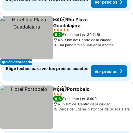
Ver precios
Hotel Riu Plaza
Compartir
Agregar a favoritos
Guadalajara
Ver precios
5 Estrellas
9,2
Excelente
30.745
a 5.3 km de: Centro de la ciudad
Bar panorámico 360 en la azotea
Ver prec
Opción destacada
Elige fechas para ver los precios exactos
Ver precios
Hotel Portobelo
Compartir
Agregar a favoritos
Ver precio
3 Estrellas
9,3
Excelente
8.609
a 1.2 km de: Centro de la ciudad
Cerca de lugares históricos de Guadalajara
V