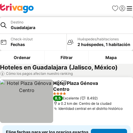
Favoritos
Iniciar 
Me
Destino
Guadalajara
Check-in/out
Huéspedes/habitaciones
Fechas
2 huéspedes, 1 habitación
Ordenar
Filtrar
Mapa
Hoteles en Guadalajara (Jalisco, México)
Cómo los pagos afectan nuestro ranking
Hotel Plaza Génova
Compartir
Agregar a favoritos
Centro
Ver precios
4 Estrellas
8,5
Excelente
8.492
a 0.2 km de: Centro de la ciudad
Identidad central en el distrito histórico
Ver 
Elige fechas para ver los precios exactos