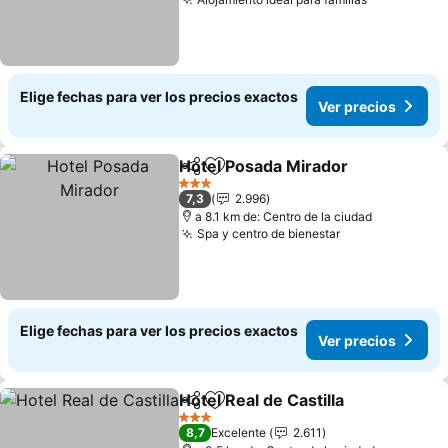
Ver precio
Elige fechas para ver los precios exactos
Ver precios
Hotel Posada Mirador
Compartir
Agregar a favoritos
Ver 
3 Estrellas
7,3
2.996
a 8.1 km de: Centro de la ciudad
Spa y centro de bienestar
Ver precios
Elige fechas para ver los precios exactos
Ver precios
Hotel Real de Castilla
Compartir
Agregar a favoritos
Ver p
3 Estrellas
8,7
Excelente
2.611