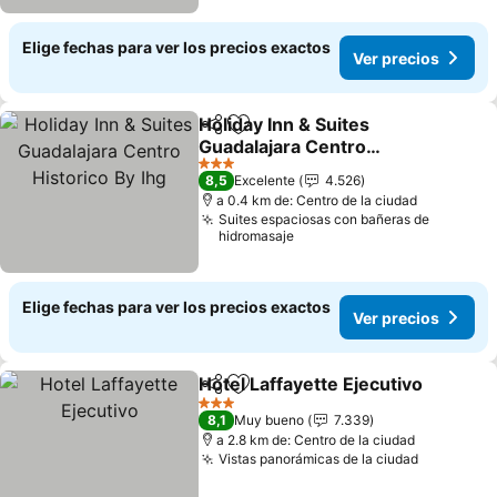
Elige fechas para ver los precios exactos
Ver precios
Holiday Inn & Suites
Compartir
Agregar a favoritos
Guadalajara Centro
Historico By Ihg
Ver precios
3 Estrellas
8,5
Excelente
4.526
a 0.4 km de: Centro de la ciudad
Suites espaciosas con bañeras de
hidromasaje
Elige fechas para ver los precios exactos
Ver precios
Hotel Laffayette Ejecutivo
Compartir
Agregar a favoritos
3 Estrellas
8,1
Muy bueno
7.339
a 2.8 km de: Centro de la ciudad
Vistas panorámicas de la ciudad
Ver preci