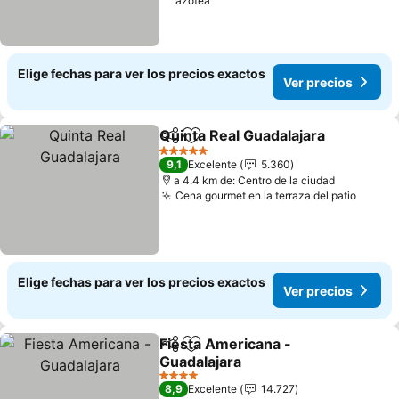
azotea
Elige fechas para ver los precios exactos
Ver precios
Quinta Real Guadalajara
Compartir
Agregar a favoritos
Ve
5 Estrellas
9,1
Excelente
5.360
a 4.4 km de: Centro de la ciudad
Cena gourmet en la terraza del patio
Ver pr
Elige fechas para ver los precios exactos
Ver precios
Fiesta Americana -
Compartir
Agregar a favoritos
Guadalajara
Ver precios
4 Estrellas
8,9
Excelente
14.727