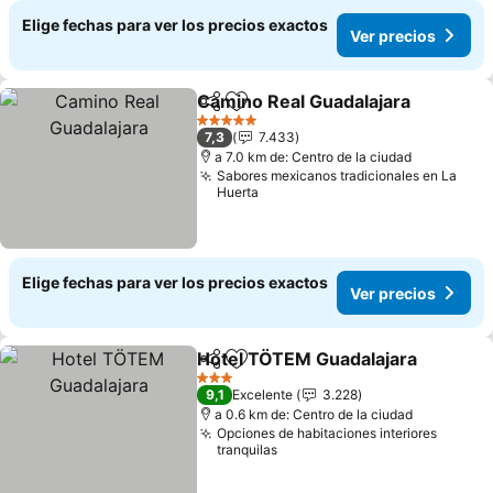
Elige fechas para ver los precios exactos
Ver precios
Camino Real Guadalajara
Compartir
Agregar a favoritos
V
5 Estrellas
7,3
7.433
a 7.0 km de: Centro de la ciudad
Sabores mexicanos tradicionales en La
Huerta
Elige fechas para ver los precios exactos
Ver precios
Hotel TÖTEM Guadalajara
Compartir
Agregar a favoritos
3 Estrellas
9,1
Excelente
3.228
a 0.6 km de: Centro de la ciudad
Opciones de habitaciones interiores
tranquilas