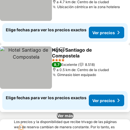
a 4.7 km de: Centro de la ciudad
Ubicación céntrica en la zona hotelera
Ver 
Elige fechas para ver los precios exactos
Ver precios
Hotel Santiago de
Compartir
Agregar a favoritos
Compostela
Ver precios
4 Estrellas
8,7
Excelente
8.518
a 0.5 km de: Centro de la ciudad
Gimnasio bien equipado
Ver precios
Elige fechas para ver los precios exactos
Ver precios
Ver más
Los precios y la disponibilidad que recibe trivago de las páginas
web de reserva cambian de manera constante. Por lo tanto, es