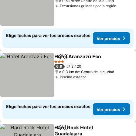
a 0.5 km de: Centro de la ciudad
Excursiones guiadas por la región
Ver prec
Elige fechas para ver los precios exactos
Ver precios
Hotel Aranzazú Eco
Compartir
Agregar a favoritos
Ver pr
3 Estrellas
6,9
2.420
a 0.3 km de: Centro de la ciudad
Piscina exterior
Ver precios
Elige fechas para ver los precios exactos
Ver precios
Hard Rock Hotel
Compartir
Agregar a favoritos
Guadalajara