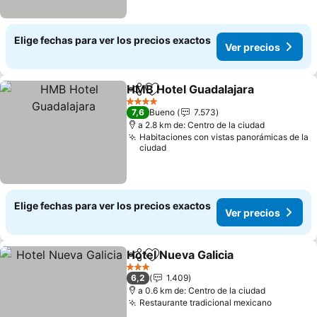
Elige fechas para ver los precios exactos
Ver precios
HMB Hotel Guadalajara
Compartir
Agregar a favoritos
Ver
4 Estrellas
7,6
Bueno
7.573
a 2.8 km de: Centro de la ciudad
Habitaciones con vistas panorámicas de la
ciudad
Elige fechas para ver los precios exactos
Ver precios
Hotel Nueva Galicia
Compartir
Agregar a favoritos
Ver pre
3 Estrellas
6,2
1.409
a 0.6 km de: Centro de la ciudad
Restaurante tradicional mexicano
Ver prec