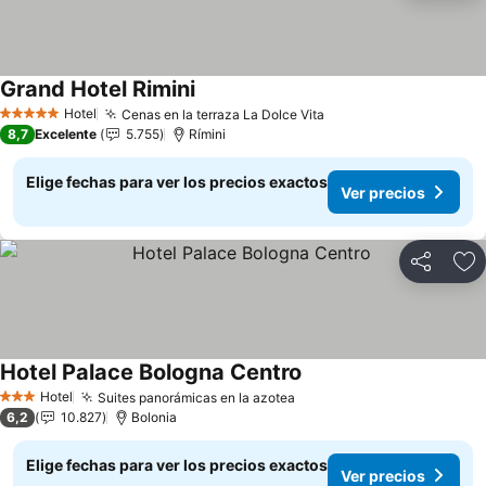
Grand Hotel Rimini
Ver precios
Hotel
Cenas en la terraza La Dolce Vita
Ver precios
5 Estrellas
8,7
Excelente
5.755
Rímini
Elige fechas para ver los precios exactos
Ver precios
Compartir
Ag
Hotel Palace Bologna Centro
Ver precios
Hotel
Suites panorámicas en la azotea
Ver precios
3 Estrellas
6,2
10.827
Bolonia
Elige fechas para ver los precios exactos
Ver precios