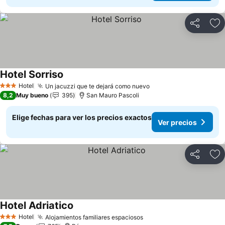
Compartir
Ag
Hotel Sorriso
Ver precios
Hotel
Un jacuzzi que te dejará como nuevo
Ver precios
3 Estrellas
8,2
Muy bueno
395
San Mauro Pascoli
Elige fechas para ver los precios exactos
Ver precios
Compartir
Ag
Hotel Adriatico
Ver precios
Hotel
Alojamientos familiares espaciosos
Ver precios
3 Estrellas