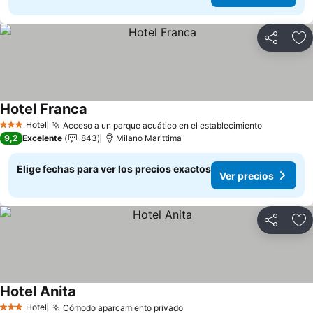
Compartir
Ag
Hotel Franca
Ver precios
Hotel
Acceso a un parque acuático en el establecimiento
Ver preci
3 Estrellas
9,2
Excelente
843
Milano Marittima
Elige fechas para ver los precios exactos
Ver precios
Compartir
Ag
Hotel Anita
Ver precios
Hotel
Cómodo aparcamiento privado
Ver precios
3 Estrellas