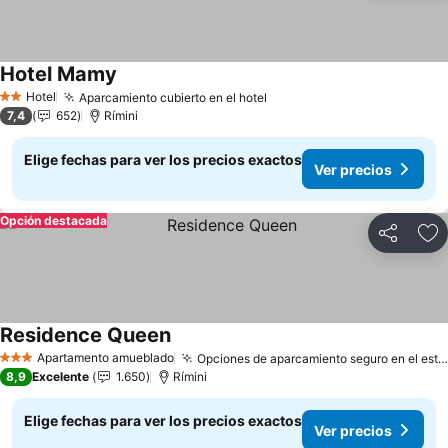
Hotel Mamy
Ver precios
Hotel
Aparcamiento cubierto en el hotel
Ver precios
2 Estrellas
7,4
652
Rímini
Elige fechas para ver los precios exactos
Ver precios
Opción destacada
Compartir
Ag
Residence Queen
Ver precios
Apartamento amueblado
Opciones de aparcamiento seguro en el establecimiento
3 Estrellas
8,9
Excelente
1.650
Rímini
Elige fechas para ver los precios exactos
Ver precios