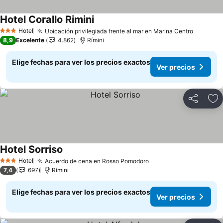
Hotel Corallo Rimini
Ver precios
Hotel
Ubicación privilegiada frente al mar en Marina Centro
Ver pre
3 Estrellas
8,9
Excelente
4.862
Rímini
Elige fechas para ver los precios exactos
Ver precios
Compartir
Ag
Hotel Sorriso
Ver precios
Hotel
Acuerdo de cena en Rosso Pomodoro
Ver precios
3 Estrellas
7,4
697
Rímini
Elige fechas para ver los precios exactos
Ver precios