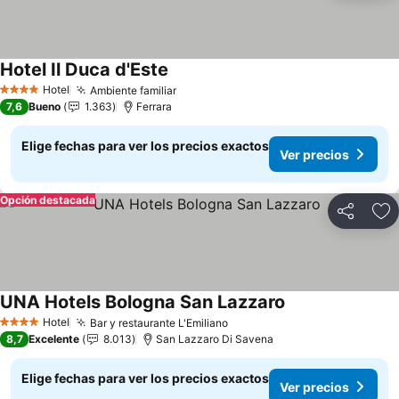
Hotel Il Duca d'Este
Ver precios
Hotel
Ambiente familiar
Ver precios
4 Estrellas
7,6
Bueno
1.363
Ferrara
Elige fechas para ver los precios exactos
Ver precios
Opción destacada
Compartir
Ag
UNA Hotels Bologna San Lazzaro
Ver precios
Hotel
Bar y restaurante L'Emiliano
Ver precios
4 Estrellas
8,7
Excelente
8.013
San Lazzaro Di Savena
Elige fechas para ver los precios exactos
Ver precios