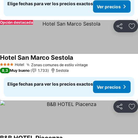
Elige fechas para ver los precios exactos
Ver precios
Opción destacada
Compartir
Ag
Hotel San Marco Sestola
Ver precios
Hotel
Zonas comunes de estilo vintage
Ver precios
4 Estrellas
8,3
Muy bueno
1.733
Sestola
Elige fechas para ver los precios exactos
Ver precios
Compartir
Ag