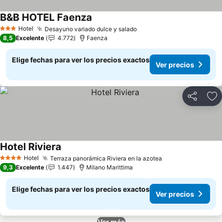
B&B HOTEL Faenza
Ver precios
Hotel
Desayuno variado dulce y salado
Ver precios
3 Estrellas
8,5
Excelente
4.772
Faenza
Elige fechas para ver los precios exactos
Ver precios
Compartir
Ag
Hotel Riviera
Ver precios
Hotel
Terraza panorámica Riviera en la azotea
Ver precios
4 Estrellas
9,3
Excelente
1.447
Milano Marittima
Elige fechas para ver los precios exactos
Ver precios
Ver más