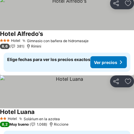
Compartir
Ag
Hotel Alfredo's
Ver precios
Hotel
Gimnasio con bañera de hidromasaje
Ver precios
3 Estrellas
6,6
381
Rímini
Elige fechas para ver los precios exactos
Ver precios
Compartir
Ag
Hotel Luana
Ver precios
Hotel
Solárium en la azotea
Ver precios
2 Estrellas
8,2
Muy bueno
1.068
Riccione