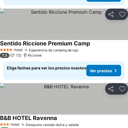
Compartir
Ag
Sentido Riccione Premium Camp
Ver precios
Hotel
Experiencia de camping de lujo
Ver precios
4 Estrellas
7,3
72
Riccione
Elige fechas para ver los precios exactos
Ver precios
Compartir
Ag
B&B HOTEL Ravenna
Ver precios
Hotel
Desayuno variado dulce y salado
Ver precios
3 Estrellas