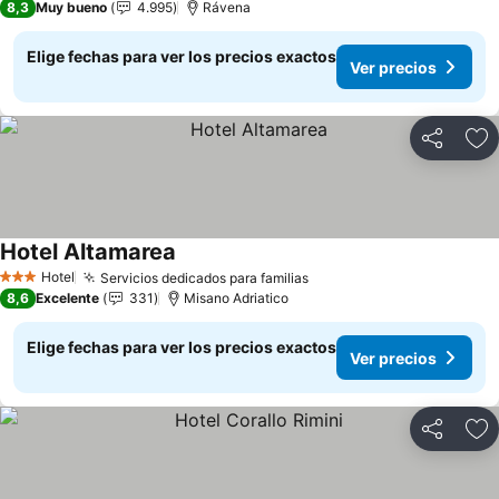
8,3
Muy bueno
4.995
Rávena
Elige fechas para ver los precios exactos
Ver precios
Compartir
Ag
Hotel Altamarea
Ver precios
Hotel
Servicios dedicados para familias
Ver precios
3 Estrellas
8,6
Excelente
331
Misano Adriatico
Elige fechas para ver los precios exactos
Ver precios
Compartir
Ag