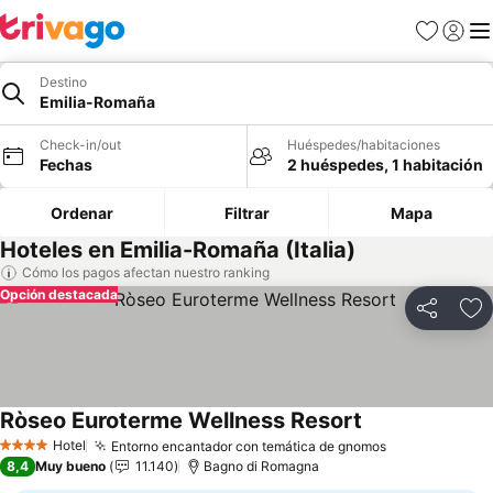
Favoritos
Iniciar 
Me
Destino
Emilia-Romaña
Check-in/out
Huéspedes/habitaciones
Fechas
2 huéspedes, 1 habitación
Ordenar
Filtrar
Mapa
Hoteles en Emilia-Romaña (Italia)
Cómo los pagos afectan nuestro ranking
Opción destacada
Compartir
Ag
Ròseo Euroterme Wellness Resort
Ver precios
Hotel
Entorno encantador con temática de gnomos
Ver precios
4 Estrellas
8,4
Muy bueno
11.140
Bagno di Romagna