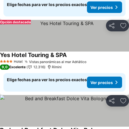
Elige fechas para ver los precios exactos
Ver precios
Opción destacada
Compartir
Ag
Yes Hotel Touring & SPA
Ver precios
Hotel
Vistas panorámicas al mar Adriático
Ver precios
4 Estrellas
9,0
Excelente
12.316
Rímini
Elige fechas para ver los precios exactos
Ver precios
Compartir
Ag