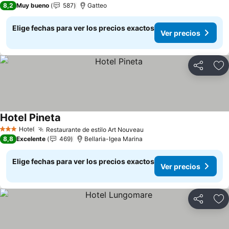
8,2
Muy bueno
587
Gatteo
Elige fechas para ver los precios exactos
Ver precios
Compartir
Ag
Hotel Pineta
Ver precios
Hotel
Restaurante de estilo Art Nouveau
Ver precios
3 Estrellas
8,8
Excelente
469
Bellaria-Igea Marina
Elige fechas para ver los precios exactos
Ver precios
Compartir
Ag