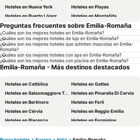
Hoteles en Nueva York
Hoteles en Playas
Hoteles en Puerto López
Hoteles en Montañita
Preguntas frecuentes sobre Emilia-Romaña
Hoteles en Zorritos
Hoteles en Madrid
¿Cuáles son los mejores hoteles en Emilia-Romaña?
Hoteles en Roma
Hoteles en Bogotá
¿Cuáles son los mejores hoteles de lujo en Emilia-Romaña?
Hoteles en Riobamba
Hoteles en París
¿Cuáles son los mejores hoteles que admiten mascotas en Emilia-
Romaña?
Hoteles en Ambato
Hoteles en Ibarra
¿Cuáles son los mejores hoteles con spa en Emilia-Romaña?
¿Cuáles son los mejores hoteles con piscina en Emilia-Romaña?
Hoteles en Loja
Hoteles en Lima
Emilia-Romaña - Más destinos destacados
Hoteles en Chicago
Hoteles en Ecuador
Hoteles en Panamá
Hoteles en Galápagos
Hoteles en Cattòlica
Hoteles en Gatteo
Hoteles en Esmeraldas
Hoteles en San Cristóbal
Hoteles en Salsomaggiore Terme
Hoteles en Pinarella Di Cervia
Hoteles en Argentina
Hoteles en Puerto Rico
Hoteles en Bertinoro
Hoteles en Forli
Hoteles en Nuevo Hampshire
Hoteles en París
Hoteles en Cérvia
Hoteles en Reggio Emilia
Hoteles en Campania
Hoteles en Guatemala
Hoteles en Piacenza
Hoteles en Formigine
Hoteles en Italia
Hoteles en Japón
Hoteles en Lido di Savio
Hoteles en Misano Adriatico
Hoteles en Noruega
Hoteles en Nueva Jersey
Hoteles en Sestola
Hoteles en San Mauro Pascoli
Busca hoteles
Europa
Italia
Emilia-Romaña