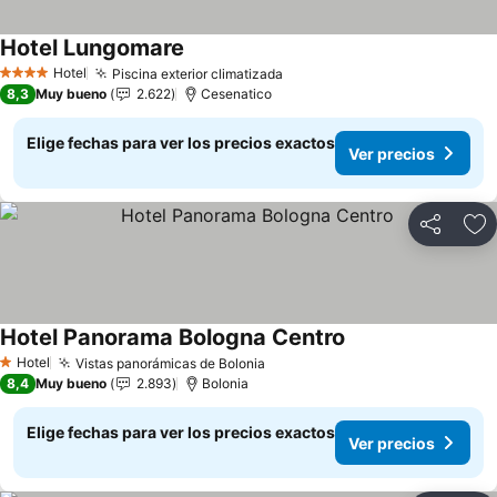
Hotel Lungomare
Ver precios
Hotel
Piscina exterior climatizada
Ver precios
4 Estrellas
8,3
Muy bueno
2.622
Cesenatico
Elige fechas para ver los precios exactos
Ver precios
Compartir
Ag
Hotel Panorama Bologna Centro
Ver precios
Hotel
Vistas panorámicas de Bolonia
Ver precios
1 Estrellas
8,4
Muy bueno
2.893
Bolonia
Elige fechas para ver los precios exactos
Ver precios