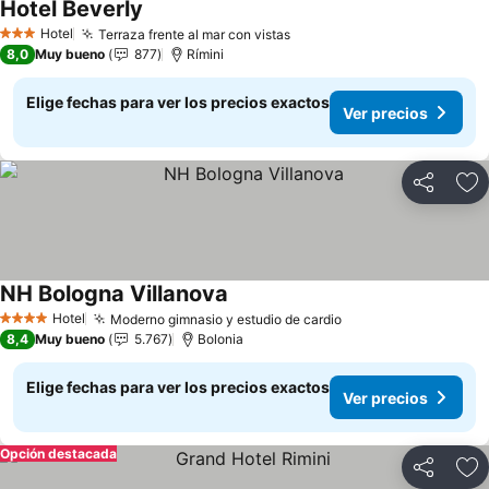
Hotel Beverly
Ver precios
Hotel
Terraza frente al mar con vistas
Ver precios
3 Estrellas
8,0
Muy bueno
877
Rímini
Elige fechas para ver los precios exactos
Ver precios
Compartir
Ag
NH Bologna Villanova
Ver precios
Hotel
Moderno gimnasio y estudio de cardio
Ver precios
4 Estrellas
8,4
Muy bueno
5.767
Bolonia
Elige fechas para ver los precios exactos
Ver precios
Opción destacada
Compartir
Ag