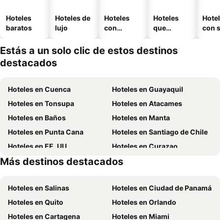
Hoteles
Hoteles de
Hoteles
Hoteles
Hote
baratos
lujo
con
que
con 
piscina
aceptan
mascotas
Estás a un solo clic de estos destinos
destacados
Hoteles en Cuenca
Hoteles en Guayaquil
Hoteles en Tonsupa
Hoteles en Atacames
Hoteles en Baños
Hoteles en Manta
Hoteles en Punta Cana
Hoteles en Santiago de Chile
Hoteles en EE. UU.
Hoteles en Curazao
Más destinos destacados
Hoteles en Santa Cruz
Hoteles en Colombia
Hoteles en Salinas
Hoteles en Ciudad de Panamá
Hoteles en Quito
Hoteles en Orlando
Hoteles en Cartagena
Hoteles en Miami