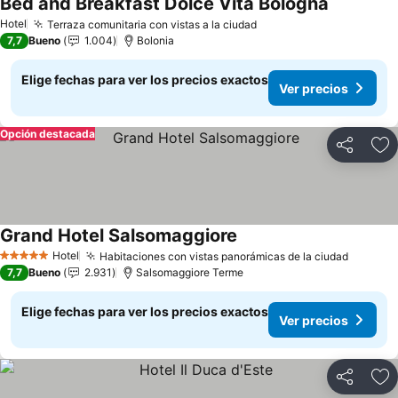
Bed and Breakfast Dolce Vita Bologna
Ver precio
Hotel
Terraza comunitaria con vistas a la ciudad
Ver precios
7,7
Bueno
1.004
Bolonia
Elige fechas para ver los precios exactos
Ver precios
Opción destacada
Compartir
Ag
Grand Hotel Salsomaggiore
Ver precios
Hotel
Habitaciones con vistas panorámicas de la ciudad
Ver pre
5 Estrellas
7,7
Bueno
2.931
Salsomaggiore Terme
Elige fechas para ver los precios exactos
Ver precios
Compartir
Ag