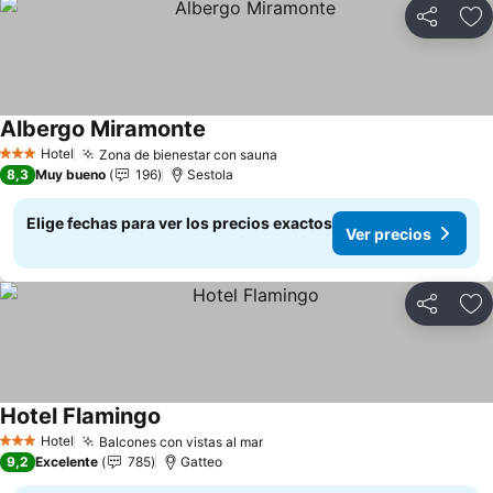
Compartir
Ag
Albergo Miramonte
Ver precios
Hotel
Zona de bienestar con sauna
Ver precios
3 Estrellas
8,3
Muy bueno
196
Sestola
Elige fechas para ver los precios exactos
Ver precios
Compartir
Ag
Hotel Flamingo
Ver precios
Hotel
Balcones con vistas al mar
Ver precios
3 Estrellas
9,2
Excelente
785
Gatteo