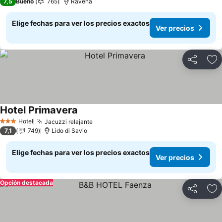
7,5
Bueno
765
Rávena
Elige fechas para ver los precios exactos
Ver precios
Compartir
Ag
Hotel Primavera
Ver precios
Hotel
Jacuzzi relajante
Ver precios
3 Estrellas
7,1
749
Lido di Savio
Elige fechas para ver los precios exactos
Ver precios
Opción destacada
Compartir
Ag