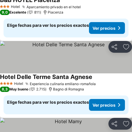
B&B HOTEL Piacenza
Ver precios
Hotel
Aparcamiento privado en el hotel
Ver precios
3 Estrellas
9,0
Excelente
811
Piacenza
Elige fechas para ver los precios exactos
Ver precios
Compartir
Ag
Hotel Delle Terme Santa Agnese
Ver precios
Hotel
Experiencia culinaria emiliano-romañola
Ver precios
4 Estrellas
8,3
Muy bueno
2.715
Bagno di Romagna
Elige fechas para ver los precios exactos
Ver precios
Compartir
Ag