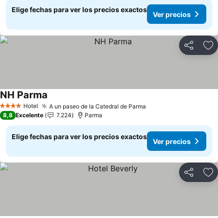
Elige fechas para ver los precios exactos
Ver precios
Compartir
Ag
NH Parma
Ver precios
Hotel
A un paseo de la Catedral de Parma
Ver precios
4 Estrellas
8,8
Excelente
7.224
Parma
Elige fechas para ver los precios exactos
Ver precios
Compartir
Ag