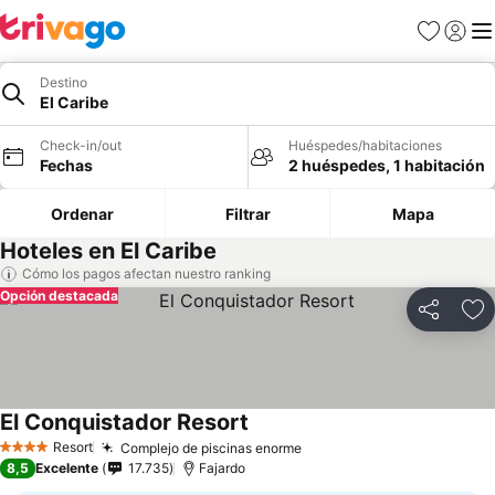
Favoritos
Iniciar 
Me
Destino
El Caribe
Check-in/out
Huéspedes/habitaciones
Fechas
2 huéspedes, 1 habitación
Ordenar
Filtrar
Mapa
Hoteles en El Caribe
Cómo los pagos afectan nuestro ranking
Opción destacada
Compartir
Ag
El Conquistador Resort
Resort
Complejo de piscinas enorme
4 Estrellas
8,5
Excelente
17.735
Fajardo