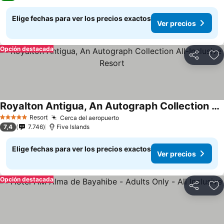
Elige fechas para ver los precios exactos
Ver precios
Opción destacada
Compartir
Ag
Royalton Antigua, An Autograph Collection All-Inclusive Resort
Resort
Cerca del aeropuerto
5 Estrellas
7,4
7.746
Five Islands
Elige fechas para ver los precios exactos
Ver precios
Opción destacada
Compartir
Ag