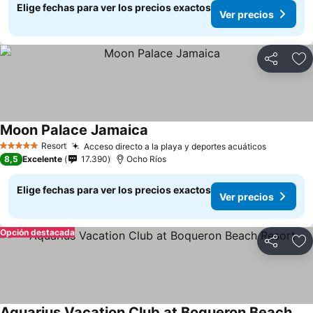
Elige fechas para ver los precios exactos
Ver precios
Compartir
Ag
Moon Palace Jamaica
Resort
Acceso directo a la playa y deportes acuáticos
5 Estrellas
8,5
Excelente
17.390
Ocho Ríos
Elige fechas para ver los precios exactos
Ver precios
Opción destacada
Compartir
Ag
Aquarius Vacation Club at Boqueron Beach Resort