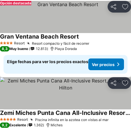
Opción destacada
Compartir
Ag
Gran Ventana Beach Resort
Resort
Resort compacto y fácil de recorrer
4 Estrellas
8,3
Muy bueno
12.813
Playa Dorada
Elige fechas para ver los precios exactos
Ver precios
Compartir
Ag
Zemi Miches Punta Cana All-Inclusive Resort, Curio by Hilton
Resort
Piscina infinita en la azotea con vistas al mar
5 Estrellas
9,2
Excelente
1.362
Miches