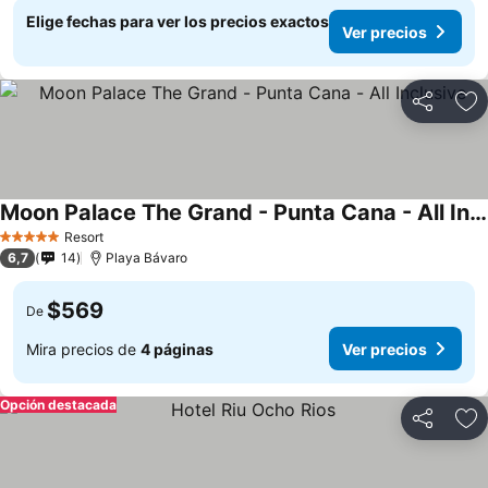
Elige fechas para ver los precios exactos
Ver precios
Compartir
Ag
Moon Palace The Grand - Punta Cana - All Inclusive
Resort
5 Estrellas
6,7
14
Playa Bávaro
$569
De
Mira precios de
4 páginas
Ver precios
Opción destacada
Compartir
Ag