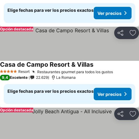
Elige fechas para ver los precios exactos
Ver precios
Opción destacada
Compartir
Ag
Casa de Campo Resort & Villas
Resort
Restaurantes gourmet para todos los gustos
5 Estrellas
9,4
Excelente
22.629
La Romana
Elige fechas para ver los precios exactos
Ver precios
Opción destacada
Compartir
Ag