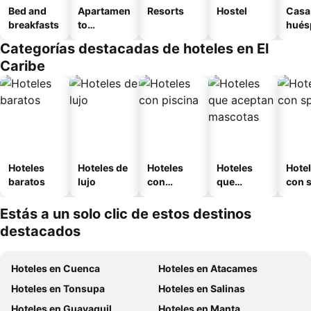
Bed and
Apartamen
Resorts
Hostel
Casa
breakfasts
to
hués
amueblad
Categorías destacadas de hoteles en El
o
Caribe
Hoteles
Hoteles de
Hoteles
Hoteles
Hote
baratos
lujo
con
que
con 
piscina
aceptan
mascotas
Estás a un solo clic de estos destinos
destacados
Hoteles en Cuenca
Hoteles en Atacames
Hoteles en Tonsupa
Hoteles en Salinas
Hoteles en Guayaquil
Hoteles en Manta