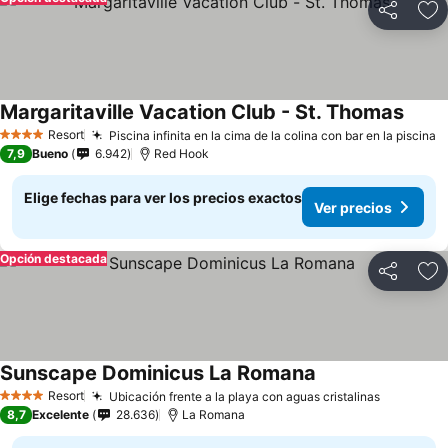
Compartir
Ag
Margaritaville Vacation Club - St. Thomas
Resort
Piscina infinita en la cima de la colina con bar en la piscina
4 Estrellas
7,9
Bueno
6.942
Red Hook
Elige fechas para ver los precios exactos
Ver precios
Opción destacada
Compartir
Ag
Sunscape Dominicus La Romana
Resort
Ubicación frente a la playa con aguas cristalinas
4 Estrellas
8,7
Excelente
28.636
La Romana