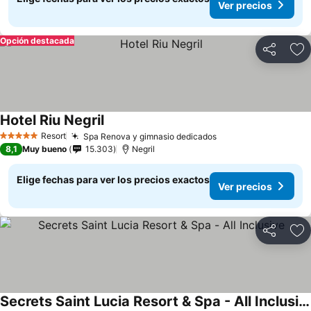
Ver precios
Opción destacada
Compartir
Ag
Hotel Riu Negril
Resort
Spa Renova y gimnasio dedicados
5 Estrellas
8,1
Muy bueno
15.303
Negril
Elige fechas para ver los precios exactos
Ver precios
Compartir
Ag
Secrets Saint Lucia Resort & Spa - All Inclusive