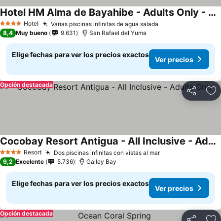
Hotel HM Alma de Bayahibe - Adults Only - All Inclusive
Hotel
Varias piscinas infinitas de agua salada
4 Estrellas
8,4
Muy bueno
9.631
San Rafael del Yuma
Elige fechas para ver los precios exactos
Ver precios
Opción destacada
Compartir
Ag
Cocobay Resort Antigua - All Inclusive - Adults Only
Resort
Dos piscinas infinitas con vistas al mar
4 Estrellas
9,2
Excelente
5.736
Galley Bay
Elige fechas para ver los precios exactos
Ver precios
Opción destacada