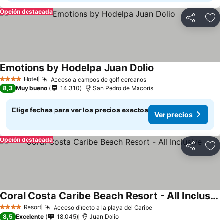
Opción destacada
Compartir
Ag
Emotions by Hodelpa Juan Dolio
Hotel
Acceso a campos de golf cercanos
4 Estrellas
8,3
Muy bueno
14.310
San Pedro de Macoris
Elige fechas para ver los precios exactos
Ver precios
Opción destacada
Compartir
Ag
Coral Costa Caribe Beach Resort - All Inclusive
Resort
Acceso directo a la playa del Caribe
4 Estrellas
8,5
Excelente
18.045
Juan Dolio