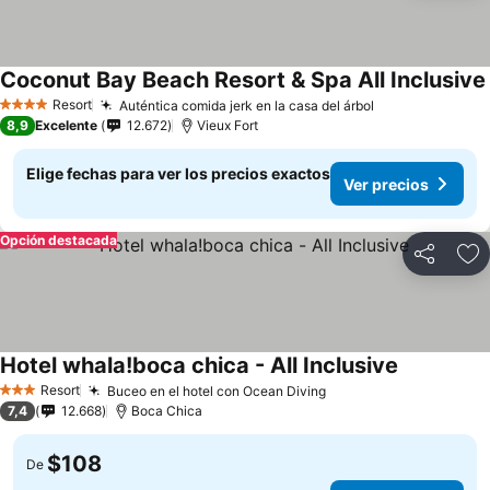
Coconut Bay Beach Resort & Spa All Inclusive
Resort
Auténtica comida jerk en la casa del árbol
4 Estrellas
8,9
Excelente
12.672
Vieux Fort
Elige fechas para ver los precios exactos
Ver precios
Opción destacada
Compartir
Ag
Hotel whala!boca chica - All Inclusive
Resort
Buceo en el hotel con Ocean Diving
3 Estrellas
7,4
12.668
Boca Chica
$108
De