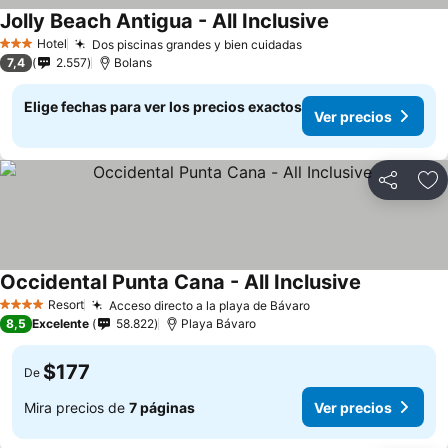
Jolly Beach Antigua - All Inclusive
Hotel
Dos piscinas grandes y bien cuidadas
3 Estrellas
7,4
2.557
Bolans
Elige fechas para ver los precios exactos
Ver precios
Compartir
Ag
Occidental Punta Cana - All Inclusive
Resort
Acceso directo a la playa de Bávaro
4 Estrellas
8,5
Excelente
58.822
Playa Bávaro
$177
De
Mira precios de
7 páginas
Ver precios