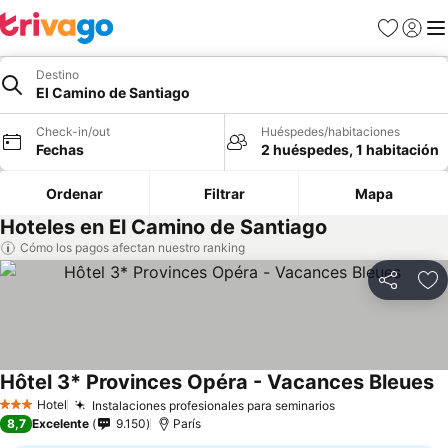
Favoritos
Iniciar 
Me
Destino
El Camino de Santiago
Check-in/out
Huéspedes/habitaciones
Fechas
2 huéspedes, 1 habitación
Ordenar
Filtrar
Mapa
Hoteles en El Camino de Santiago
Cómo los pagos afectan nuestro ranking
Compartir
Ag
Hôtel 3* Provinces Opéra - Vacances Bleues
Hotel
Instalaciones profesionales para seminarios
3 Estrellas
8,7
Excelente
9.150
París