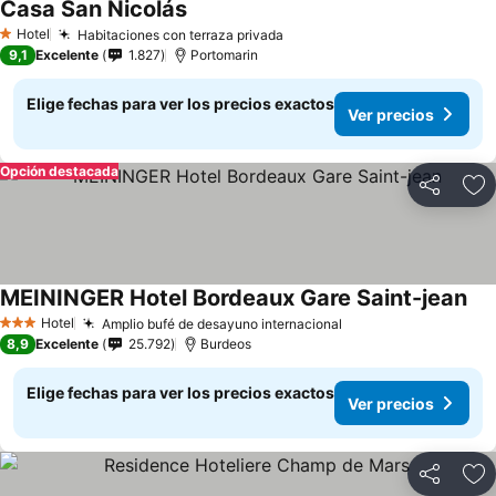
Casa San Nicolás
Hotel
Habitaciones con terraza privada
1 Estrellas
9,1
Excelente
1.827
Portomarin
Elige fechas para ver los precios exactos
Ver precios
Opción destacada
Compartir
Ag
MEININGER Hotel Bordeaux Gare Saint-jean
Hotel
Amplio bufé de desayuno internacional
3 Estrellas
8,9
Excelente
25.792
Burdeos
Elige fechas para ver los precios exactos
Ver precios
Compartir
Ag