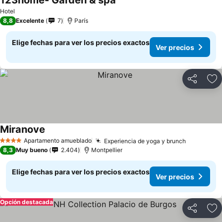
123home- Garden & spa
Hotel
8,8
Excelente
7
París
Elige fechas para ver los precios exactos
Ver precios
Compartir
Ag
Miranove
Apartamento amueblado
Experiencia de yoga y brunch
4 Estrellas
8,3
Muy bueno
2.404
Montpellier
Elige fechas para ver los precios exactos
Ver precios
Opción destacada
Compartir
Ag