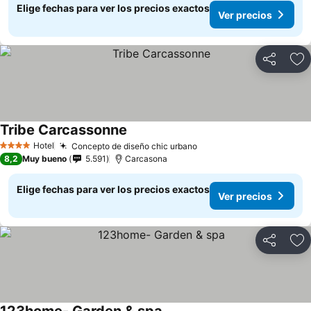
Elige fechas para ver los precios exactos
Ver precios
Compartir
Ag
Tribe Carcassonne
Hotel
Concepto de diseño chic urbano
4 Estrellas
8,2
Muy bueno
5.591
Carcasona
Elige fechas para ver los precios exactos
Ver precios
Compartir
Ag