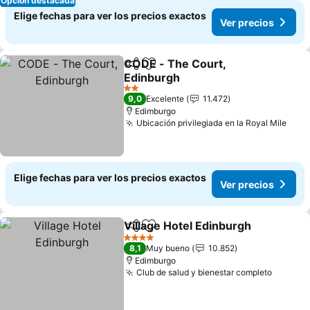
Opción destacada
Elige fechas para ver los precios exactos
Ver precios
CODE - The Court,
Compartir
Agregar a favoritos
Edinburgh
2 Estrellas
9,0
Excelente
11.472
Edimburgo
Ubicación privilegiada en la Royal Mile
Elige fechas para ver los precios exactos
Ver precios
Village Hotel Edinburgh
Compartir
Agregar a favoritos
4 Estrellas
8,1
Muy bueno
10.852
Edimburgo
Club de salud y bienestar completo