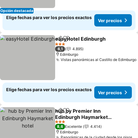
Opción destacada
Elige fechas para ver los precios exactos
Ver precios
easyHotel Edinburgh
Compartir
Agregar a favoritos
3 Estrellas
6,1
4.895
Edimburgo
Vistas panorámicas al Castillo de Edimburgo
Elige fechas para ver los precios exactos
Ver precios
hub by Premier Inn
Compartir
Agregar a favoritos
Edinburgh Haymarket
hotel
3 Estrellas
8,6
Excelente
4.414
Edimburgo
Panorámicas de la ciudad desde los pisos