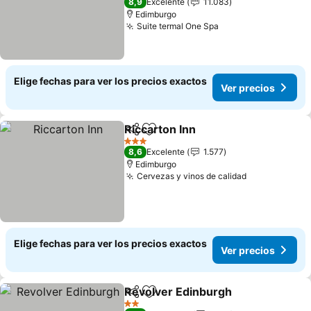
8,9
Excelente
11.083
Edimburgo
Suite termal One Spa
Elige fechas para ver los precios exactos
Ver precios
Riccarton Inn
Compartir
Agregar a favoritos
3 Estrellas
8,6
Excelente
1.577
Edimburgo
Cervezas y vinos de calidad
Elige fechas para ver los precios exactos
Ver precios
Revolver Edinburgh
Compartir
Agregar a favoritos
2 Estrellas