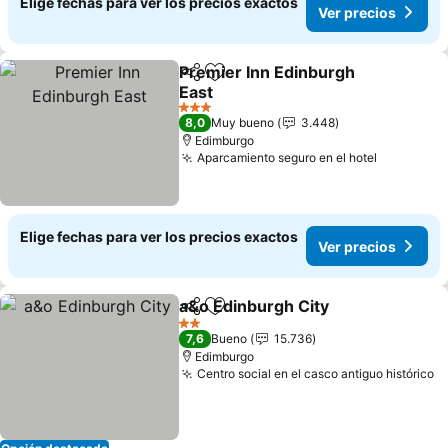
Elige fechas para ver los precios exactos
Ver precios
Premier Inn Edinburgh
Compartir
Agregar a favoritos
East
3 Estrellas
8,0
Muy bueno
3.448
Edimburgo
Aparcamiento seguro en el hotel
Elige fechas para ver los precios exactos
Ver precios
a&o Edinburgh City
Compartir
Agregar a favoritos
2 Estrellas
7,6
Bueno
15.736
Edimburgo
Centro social en el casco antiguo histórico