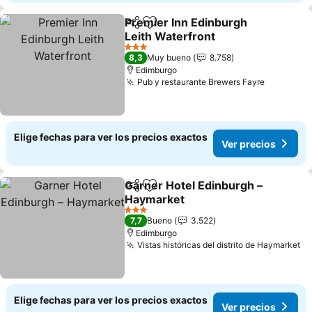
Premier Inn Edinburgh
Compartir
Agregar a favoritos
Leith Waterfront
3 Estrellas
8,3
Muy bueno
8.758
Edimburgo
Pub y restaurante Brewers Fayre
Elige fechas para ver los precios exactos
Ver precios
Garner Hotel Edinburgh –
Compartir
Agregar a favoritos
Haymarket
3 Estrellas
7,7
Bueno
3.522
Edimburgo
Vistas históricas del distrito de Haymarket
Elige fechas para ver los precios exactos
Ver precios