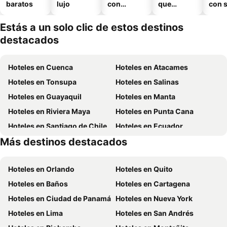
baratos
lujo
con
que
con 
piscina
aceptan
mascotas
Estás a un solo clic de estos destinos
destacados
Hoteles en Cuenca
Hoteles en Atacames
Hoteles en Tonsupa
Hoteles en Salinas
Hoteles en Guayaquil
Hoteles en Manta
Hoteles en Riviera Maya
Hoteles en Punta Cana
Hoteles en Santiago de Chile
Hoteles en Ecuador
Más destinos destacados
Hoteles en México
Hoteles en Chicago
Hoteles en Orlando
Hoteles en Quito
Hoteles en Baños
Hoteles en Cartagena
Hoteles en Ciudad de Panamá
Hoteles en Nueva York
Hoteles en Lima
Hoteles en San Andrés