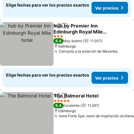
Elige fechas para ver los precios exactos
Ver precios
hub by Premier Inn
Compartir
Agregar a favoritos
Edinburgh Royal Mile
hotel
3 Estrellas
8,4
Muy bueno
11.007
Edimburgo
Cercanía a la estación de Waverley
Elige fechas para ver los precios exactos
Ver precios
The Balmoral Hotel
Compartir
Agregar a favoritos
5 Estrellas
9,4
Excelente
11.267
Edimburgo
Irene Forte Spa: oasis de inspiración siciliana