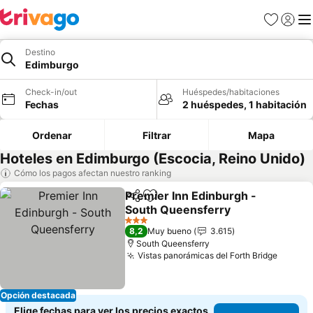
Favoritos
Iniciar 
Me
Destino
Edimburgo
Check-in/out
Huéspedes/habitaciones
Fechas
2 huéspedes, 1 habitación
Ordenar
Filtrar
Mapa
Hoteles en Edimburgo (Escocia, Reino Unido)
Cómo los pagos afectan nuestro ranking
Premier Inn Edinburgh -
Compartir
Agregar a favoritos
South Queensferry
3 Estrellas
8,2
Muy bueno
3.615
South Queensferry
Vistas panorámicas del Forth Bridge
Opción destacada
Elige fechas para ver los precios exactos