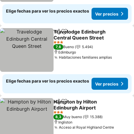
Elige fechas para ver los precios exactos
Ver precios
Travelodge Edinburgh
Compartir
Agregar a favoritos
Central Queen Street
3 Estrellas
7,8
Bueno
5.494
Edimburgo
Habitaciones familiares amplias
Elige fechas para ver los precios exactos
Ver precios
Hampton by Hilton
Compartir
Agregar a favoritos
Edinburgh Airport
3 Estrellas
8,3
Muy bueno
15.388
Ingliston
Acceso al Royal Highland Centre