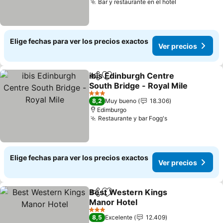
Bar y restaurante en el hotel
Elige fechas para ver los precios exactos
Ver precios
ibis Edinburgh Centre
Compartir
Agregar a favoritos
South Bridge - Royal Mile
3 Estrellas
8,2
Muy bueno
18.306
Edimburgo
Restaurante y bar Fogg's
Elige fechas para ver los precios exactos
Ver precios
Best Western Kings
Compartir
Agregar a favoritos
Manor Hotel
3 Estrellas
8,5
Excelente
12.409