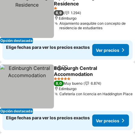
Compartir
Agregar a favoritos
Residence
1 Estrellas
6,9
1.294
Edimburgo
Alojamiento asequible con concepto de
residencia de estudiantes
Opción destacada
Elige fechas para ver los precios exactos
Ver precios
Edinburgh Central
Compartir
Agregar a favoritos
Accommodation
5 Estrellas
8,0
Muy bueno
6.874
Edimburgo
Cafetería con licencia en Haddington Place
Opción destacada
Elige fechas para ver los precios exactos
Ver precios