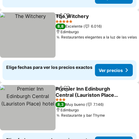
The Witchery
Compartir
Agregar a favoritos
5 Estrellas
8,8
Excelente
6.016
Edimburgo
Restaurantes elegantes a la luz de las velas
Elige fechas para ver los precios exactos
Ver precios
Premier Inn Edinburgh
Compartir
Agregar a favoritos
Central (Lauriston Place)
hotel
3 Estrellas
8,3
Muy bueno
7.146
Edimburgo
Restaurante y bar Thyme