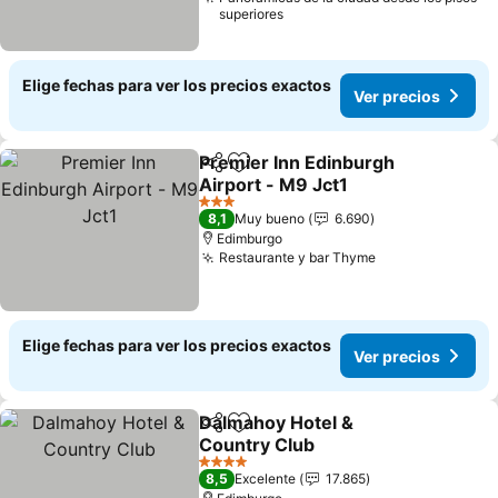
superiores
Elige fechas para ver los precios exactos
Ver precios
Premier Inn Edinburgh
Compartir
Agregar a favoritos
Airport - M9 Jct1
3 Estrellas
8,1
Muy bueno
6.690
Edimburgo
Restaurante y bar Thyme
Elige fechas para ver los precios exactos
Ver precios
Dalmahoy Hotel &
Compartir
Agregar a favoritos
Country Club
4 Estrellas
8,5
Excelente
17.865