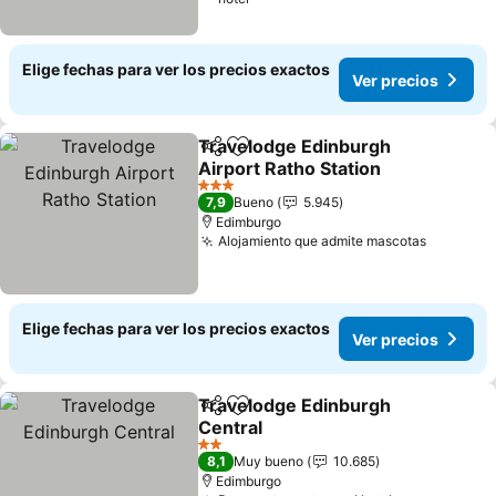
Elige fechas para ver los precios exactos
Ver precios
Travelodge Edinburgh
Compartir
Agregar a favoritos
Airport Ratho Station
3 Estrellas
7,9
Bueno
5.945
Edimburgo
Alojamiento que admite mascotas
Elige fechas para ver los precios exactos
Ver precios
Travelodge Edinburgh
Compartir
Agregar a favoritos
Central
2 Estrellas
8,1
Muy bueno
10.685
Edimburgo