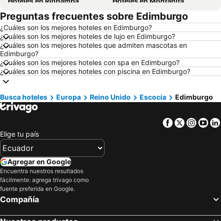
Hoteles en Riobamba
Hoteles en Montañita
Preguntas frecuentes sobre Edimburgo
Hoteles en Puerto López
Hoteles en Pedernales
¿Cuáles son los mejores hoteles en Edimburgo?
Hoteles en Miami
Hoteles en Roma
¿Cuáles son los mejores hoteles de lujo en Edimburgo?
Hoteles en Ambato
Hoteles en Cojimies
¿Cuáles son los mejores hoteles que admiten mascotas en
Edimburgo?
Hoteles en Lisboa
Hoteles en Zorritos
¿Cuáles son los mejores hoteles con spa en Edimburgo?
¿Cuáles son los mejores hoteles con piscina en Edimburgo?
Hoteles en Oporto
Hoteles en Panamá
Hoteles en Galápagos
Hoteles en Esmeraldas
Busca hoteles
Europa
Reino Unido
Escocia
Edimburgo
Hoteles en Curazao
Hoteles en Guatemala
Hoteles en Santa Cruz
Hoteles en Colombia
Facebook
Twitter
Insta
Yo
Hoteles en Campania
Hoteles en Manabí
Elige tu país
Hoteles en Italia
Hoteles en Noruega
Hoteles en Tailandia
Hoteles en Nueva Jersey
Agregar en Google
Encuentra nuestros resultados
Hoteles en El Caribe
Hoteles en Lima
fácilmente: agrega trivago como
Hoteles en Tumbes
Hoteles en Orellana
fuente preferida en Google.
Compañía
Hoteles en San Cristóbal
Hoteles en Isla de Santorini