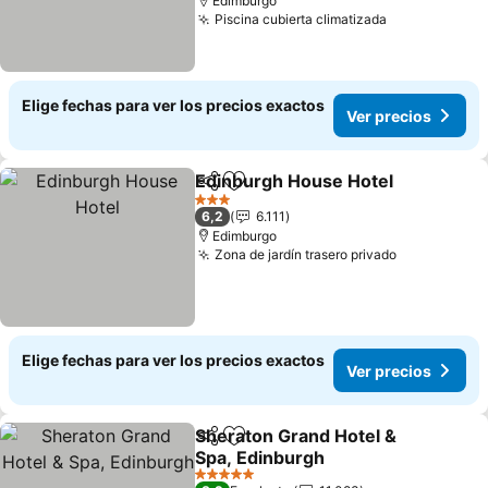
Edimburgo
Piscina cubierta climatizada
Elige fechas para ver los precios exactos
Ver precios
Edinburgh House Hotel
Compartir
Agregar a favoritos
3 Estrellas
6,2
6.111
Edimburgo
Zona de jardín trasero privado
Elige fechas para ver los precios exactos
Ver precios
Sheraton Grand Hotel &
Compartir
Agregar a favoritos
Spa, Edinburgh
5 Estrellas