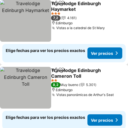
Travelodge Edinburgh
Compartir
Agregar a favoritos
Haymarket
3 Estrellas
7,2
4.161
Edimburgo
Vistas a la catedral de St Mary
Elige fechas para ver los precios exactos
Ver precios
Travelodge Edinburgh
Compartir
Agregar a favoritos
Cameron Toll
2 Estrellas
8,2
Muy bueno
5.301
Edimburgo
Vistas panorámicas de Arthur's Seat
Elige fechas para ver los precios exactos
Ver precios