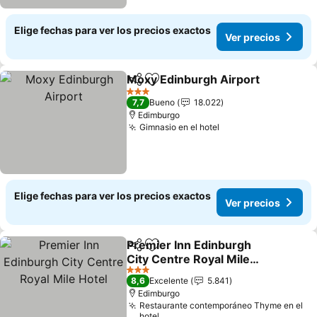
Elige fechas para ver los precios exactos
Ver precios
Moxy Edinburgh Airport
Compartir
Agregar a favoritos
3 Estrellas
7,7
Bueno
18.022
Edimburgo
Gimnasio en el hotel
Elige fechas para ver los precios exactos
Ver precios
Premier Inn Edinburgh
Compartir
Agregar a favoritos
City Centre Royal Mile
Hotel
3 Estrellas
8,6
Excelente
5.841
Edimburgo
Restaurante contemporáneo Thyme en el
hotel