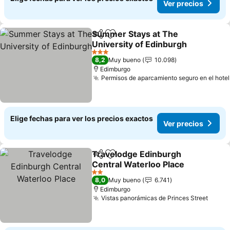
Ver precios
Summer Stays at The
Compartir
Agregar a favoritos
University of Edinburgh
3 Estrellas
8,2
Muy bueno
10.098
Edimburgo
Permisos de aparcamiento seguro en el hotel
Elige fechas para ver los precios exactos
Ver precios
Travelodge Edinburgh
Compartir
Agregar a favoritos
Central Waterloo Place
2 Estrellas
8,0
Muy bueno
6.741
Edimburgo
Vistas panorámicas de Princes Street