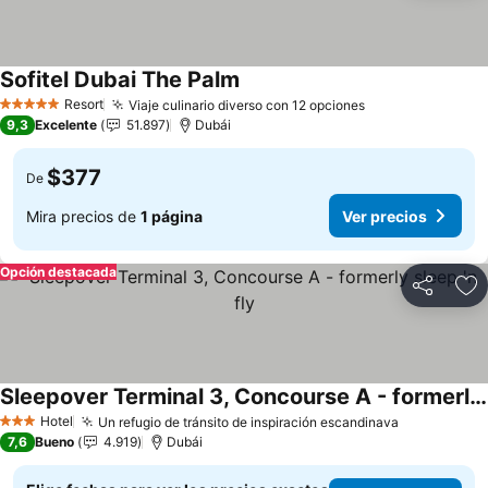
Sofitel Dubai The Palm
Ver precios
Resort
Viaje culinario diverso con 12 opciones
Ver precios
5 Estrellas
9,3
Excelente
51.897
Dubái
$377
De
Mira precios de
1 página
Ver precios
Opción destacada
Compartir
Ag
Sleepover Terminal 3, Concourse A - formerly sleep 'n fly
Ver precios
Hotel
Un refugio de tránsito de inspiración escandinava
Ver precio
3 Estrellas
7,6
Bueno
4.919
Dubái