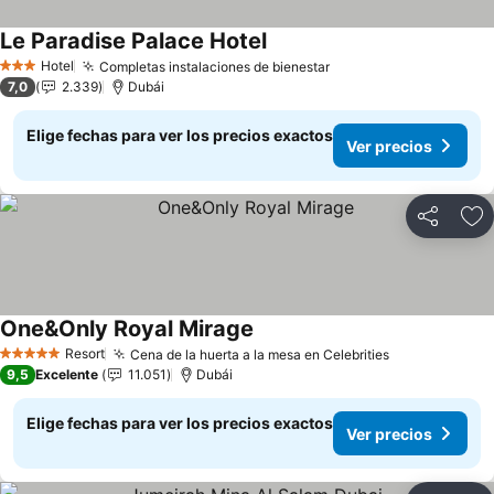
Le Paradise Palace Hotel
Ver precios
Hotel
Completas instalaciones de bienestar
Ver precios
3 Estrellas
7,0
2.339
Dubái
Elige fechas para ver los precios exactos
Ver precios
Compartir
Ag
One&Only Royal Mirage
Ver precios
Resort
Cena de la huerta a la mesa en Celebrities
Ver precios
5 Estrellas
9,5
Excelente
11.051
Dubái
Elige fechas para ver los precios exactos
Ver precios