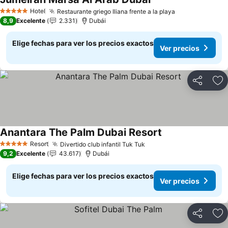
Ver precios
Hotel
Restaurante griego Iliana frente a la playa
Ver precios
5 Estrellas
8,9
Excelente
2.331
Dubái
Elige fechas para ver los precios exactos
Ver precios
Compartir
Ag
Anantara The Palm Dubai Resort
Ver precios
Resort
Divertido club infantil Tuk Tuk
Ver precios
5 Estrellas
9,2
Excelente
43.617
Dubái
Elige fechas para ver los precios exactos
Ver precios
Compartir
Ag