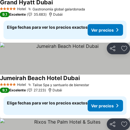
Grand Hyatt Dubai
Ver precios
Hotel
Gastronomía global galardonada
Ver precios
5 Estrellas
9,1
Excelente
35.683
Dubái
Elige fechas para ver los precios exactos
Ver precios
Compartir
Ag
Jumeirah Beach Hotel Dubai
Ver precios
Hotel
Talise Spa y santuario de bienestar
Ver precios
5 Estrellas
9,1
Excelente
27.223
Dubái
Elige fechas para ver los precios exactos
Ver precios
Compartir
Ag