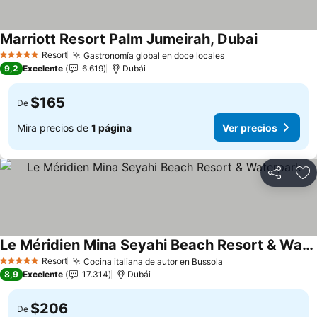
Marriott Resort Palm Jumeirah, Dubai
Ver precio
Resort
Gastronomía global en doce locales
Ver precios
5 Estrellas
9,2
Excelente
6.619
Dubái
$165
De
Mira precios de
1 página
Ver precios
Compartir
Ag
Le Méridien Mina Seyahi Beach Resort & Waterpark
Ver precios
Resort
Cocina italiana de autor en Bussola
Ver precios
5 Estrellas
8,9
Excelente
17.314
Dubái
$206
De