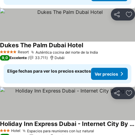
Compartir
Ag
Dukes The Palm Dubai Hotel
Ver precios
Resort
Auténtica cocina del norte de la India
Ver precios
5 Estrellas
9,0
Excelente
33.711
Dubái
Elige fechas para ver los precios exactos
Ver precios
Compartir
Ag
Holiday Inn Express Dubai - Internet City By Ihg
Ver precios
Hotel
Espacios para reuniones con luz natural
Ver precios
3 Estrellas