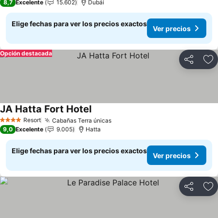
8,7
Excelente
15.602
Dubái
Elige fechas para ver los precios exactos
Ver precios
Opción destacada
Compartir
Ag
JA Hatta Fort Hotel
Ver precios
Resort
Cabañas Terra únicas
Ver precios
4 Estrellas
9,0
Excelente
9.005
Hatta
Elige fechas para ver los precios exactos
Ver precios
Compartir
Ag