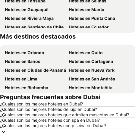
Hoteles en Tonsupa
Hoteles en Salinas
Hoteles en Guayaquil
Hoteles en Manta
Hoteles en Riviera Maya
Hoteles en Punta Cana
Hoteles en Santiago de Chile
Hoteles en Ecuador
Más destinos destacados
Hoteles en México
Hoteles en Chicago
Hoteles en Orlando
Hoteles en Quito
Hoteles en Baños
Hoteles en Cartagena
Hoteles en Ciudad de Panamá
Hoteles en Nueva York
Hoteles en Lima
Hoteles en San Andrés
Hoteles en Riobamba
Hoteles en Montañita
Preguntas frecuentes sobre Dubai
Hoteles en Puerto López
Hoteles en Pedernales
¿Cuáles son los mejores hoteles en Dubai?
Hoteles en Miami
Hoteles en Roma
¿Cuáles son los mejores hoteles de lujo en Dubai?
Hoteles en Ambato
Hoteles en Cojimies
¿Cuáles son los mejores hoteles que admiten mascotas en Dubai?
¿Cuáles son los mejores hoteles con spa en Dubai?
Hoteles en Lisboa
Hoteles en Zorritos
¿Cuáles son los mejores hoteles con piscina en Dubai?
Hoteles en Oporto
Hoteles en Panamá