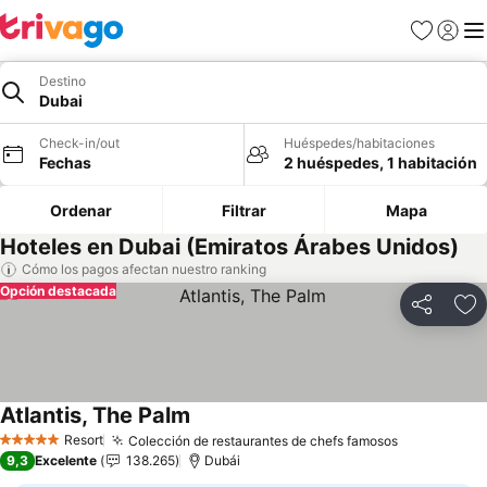
Favoritos
Iniciar 
Me
Destino
Dubai
Check-in/out
Huéspedes/habitaciones
Fechas
2 huéspedes, 1 habitación
Ordenar
Filtrar
Mapa
Hoteles en Dubai (Emiratos Árabes Unidos)
Cómo los pagos afectan nuestro ranking
Opción destacada
Compartir
Ag
Atlantis, The Palm
Ver precios
Resort
Colección de restaurantes de chefs famosos
Ver precio
5 Estrellas
9,3
Excelente
138.265
Dubái