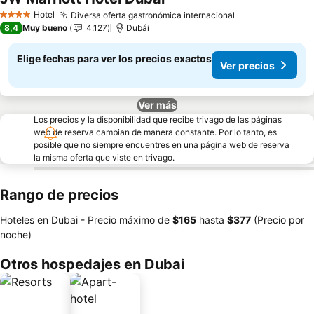
Ver precios
Hotel
Diversa oferta gastronómica internacional
Ver precios
4 Estrellas
8,4
Muy bueno
4.127
Dubái
Elige fechas para ver los precios exactos
Ver precios
Ver más
Los precios y la disponibilidad que recibe trivago de las páginas
web de reserva cambian de manera constante. Por lo tanto, es
posible que no siempre encuentres en una página web de reserva
la misma oferta que viste en trivago.
Rango de precios
Hoteles en Dubai -
Precio máximo
de
‎$165
hasta
‎$377
(Precio por
noche)
Otros hospedajes en Dubai