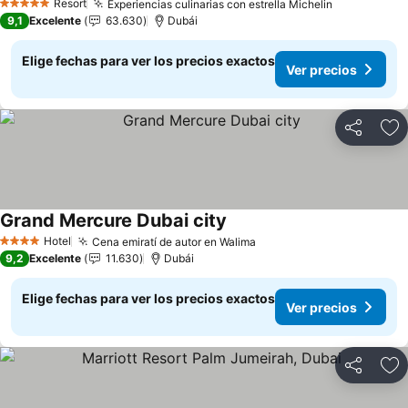
Resort
Experiencias culinarias con estrella Michelin
Ver precio
5 Estrellas
9,1
Excelente
63.630
Dubái
Elige fechas para ver los precios exactos
Ver precios
Compartir
Ag
Grand Mercure Dubai city
Ver precios
Hotel
Cena emiratí de autor en Walima
Ver precios
4 Estrellas
9,2
Excelente
11.630
Dubái
Elige fechas para ver los precios exactos
Ver precios
Compartir
Ag