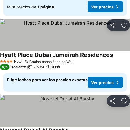
Mira precios de
1 página
Ver precios
Compartir
Ag
Hyatt Place Dubai Jumeirah Residences
Ver pre
Hotel
Cocina panasiática en Wox
Ver precios
4 Estrellas
8,6
Excelente
2.696
Dubái
Elige fechas para ver los precios exactos
Ver precios
Compartir
Ag