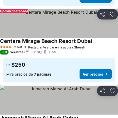
Opción destacada
Compartir
Ag
Centara Mirage Beach Resort Dubai
Ver precios
Resort
Restaurante y bar en la azotea Sheesh
Ver precios
4 Estrellas
9,0
Excelente
30.161
Dubái
$250
De
Mira precios de
7 páginas
Ver precios
Compartir
Ag
Jumeirah Marsa Al Arab Dubai