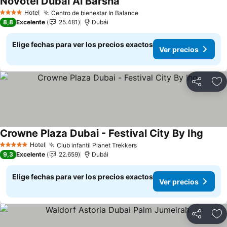
Novotel Dubai Al Barsha
Ver precios
Hotel
Centro de bienestar In Balance
Ver precios
4 Estrellas
8,8
Excelente
25.481
Dubái
Elige fechas para ver los precios exactos
Ver precios
Compartir
Ag
Crowne Plaza Dubai - Festival City By Ihg
Ver pr
Hotel
Club infantil Planet Trekkers
Ver precios
5 Estrellas
9,3
Excelente
22.659
Dubái
Elige fechas para ver los precios exactos
Ver precios
Compartir
Ag