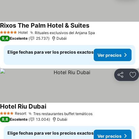
Rixos The Palm Hotel & Suites
Ver precios
Hotel
Rituales exclusivos del Anjana Spa
Ver precios
5 Estrellas
9,4
Excelente
25.737
Dubái
Elige fechas para ver los precios exactos
Ver precios
Compartir
Ag
Hotel Riu Dubai
Ver precios
Resort
Tres restaurantes buffet temáticos
Ver precios
4 Estrellas
8,8
Excelente
13.004
Dubái
Elige fechas para ver los precios exactos
Ver precios