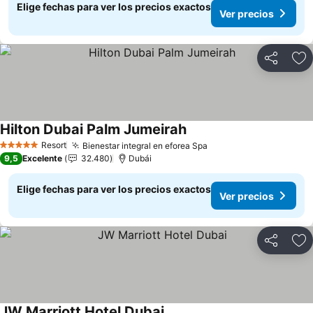
Elige fechas para ver los precios exactos
Ver precios
Compartir
Ag
Hilton Dubai Palm Jumeirah
Ver precios
Resort
Bienestar integral en eforea Spa
Ver precios
5 Estrellas
9,5
Excelente
32.480
Dubái
Elige fechas para ver los precios exactos
Ver precios
Compartir
Ag
JW Marriott Hotel Dubai