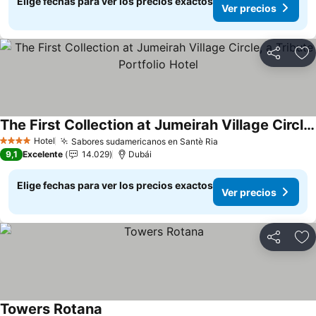
Elige fechas para ver los precios exactos
Ver precios
Compartir
Ag
The First Collection at Jumeirah Village Circle, a Tribute Portfolio Hotel
Ver precios
Hotel
Sabores sudamericanos en Santè Ria
Ver precios
4 Estrellas
9,1
Excelente
14.029
Dubái
Elige fechas para ver los precios exactos
Ver precios
Compartir
Ag
Towers Rotana