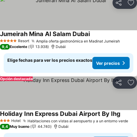
Compartir
Ag
Jumeirah Mina Al Salam Dubai
Ver precios
Resort
Amplia oferta gastronómica en Madinat Jumeirah
Ver pre
5 Estrellas
9,4
Excelente
13.938
Dubái
Elige fechas para ver los precios exactos
Ver precios
Opción destacada
Compartir
Ag
Holiday Inn Express Dubai Airport By Ihg
Ver pre
Hotel
Habitaciones con vistas al aeropuerto y a un entorno verde
Ver
3 Estrellas
8,4
Muy bueno
44.740
Dubái