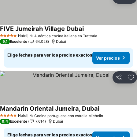
Compartir
Ag
FIVE Jumeirah Village Dubai
Ver precios
Hotel
Auténtica cocina italiana en Trattoria
Ver precios
5 Estrellas
9,1
Excelente
64.028
Dubái
Elige fechas para ver los precios exactos
Ver precios
Compartir
Ag
Mandarin Oriental Jumeira, Dubai
Ver precios
Hotel
Cocina portuguesa con estrella Michelin
Ver precios
5 Estrellas
9,4
Excelente
7.614
Dubái
Elige fechas para ver los precios exactos