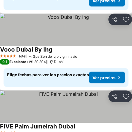
Ver precios
Compartir
Ag
Voco Dubai By Ihg
Ver precios
Hotel
Spa Zen de lujo y gimnasio
Ver precios
5 Estrellas
9,1
Excelente
29.204
Dubái
Elige fechas para ver los precios exactos
Ver precios
Compartir
Ag
FIVE Palm Jumeirah Dubai
Ver precios