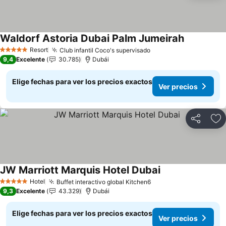
Waldorf Astoria Dubai Palm Jumeirah
Ver precio
Resort
Club infantil Coco's supervisado
Ver precios
5 Estrellas
9,4
Excelente
30.785
Dubái
Elige fechas para ver los precios exactos
Ver precios
Compartir
Ag
JW Marriott Marquis Hotel Dubai
Ver precios
Hotel
Buffet interactivo global Kitchen6
Ver precios
5 Estrellas
9,3
Excelente
43.329
Dubái
Elige fechas para ver los precios exactos
Ver precios