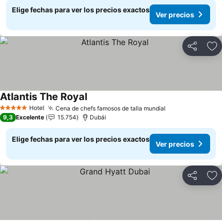
Elige fechas para ver los precios exactos
Ver precios
Compartir
Ag
Atlantis The Royal
Ver precios
Hotel
Cena de chefs famosos de talla mundial
Ver precios
5 Estrellas
9,3
Excelente
15.754
Dubái
Elige fechas para ver los precios exactos
Ver precios
Compartir
Ag