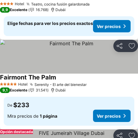
Ver precios
Hotel
Teatro, cocina fusión galardonada
Ver precios
4 Estrellas
8,9
Excelente
16.768
Dubái
Elige fechas para ver los precios exactos
Ver precios
Compartir
Ag
Fairmont The Palm
Ver precios
Hotel
Serenity - El arte del bienestar
Ver precios
5 Estrellas
9,1
Excelente
31.541
Dubái
$233
De
Mira precios de
1 página
Ver precios
Opción destacada