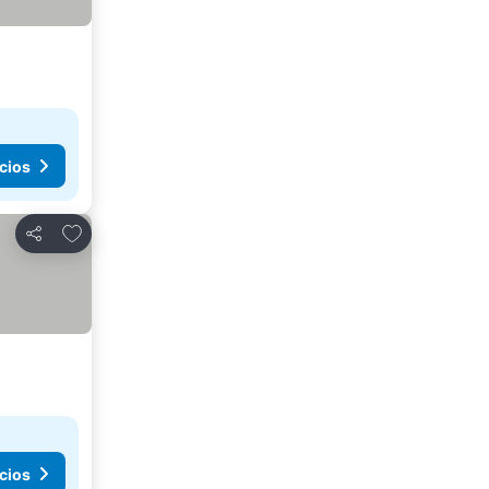
cios
Agregar a favoritos
Compartir
cios