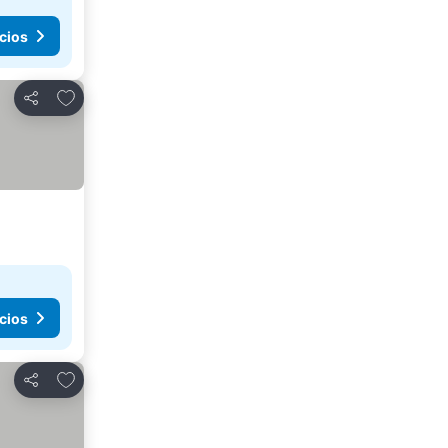
cios
Agregar a favoritos
Compartir
cios
Agregar a favoritos
Compartir