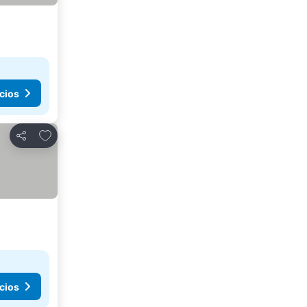
cios
Agregar a favoritos
Compartir
cios