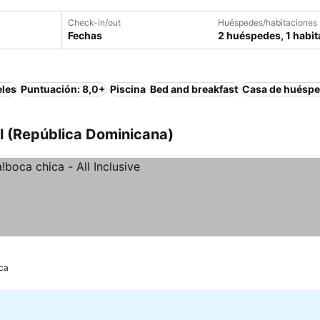
Check-in/out
Huéspedes/habitaciones
Fechas
2 huéspedes, 1 habit
eles
Puntuación: 8,0+
Piscina
Bed and breakfast
Casa de huésp
al (República Dominicana)
ecios
ca