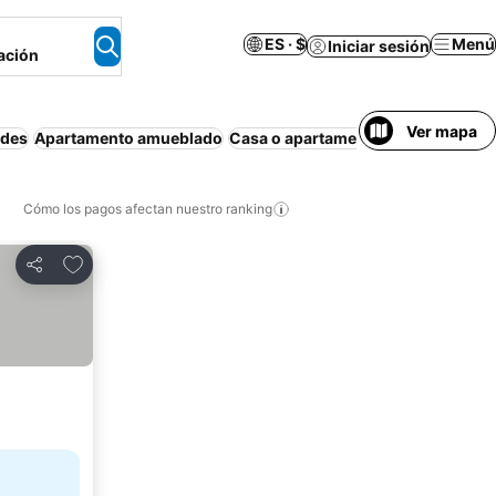
ES · $
Menú
Iniciar sesión
ación
Ver mapa
edes
Apartamento amueblado
Casa o apartamento entero
Hostel
Cómo los pagos afectan nuestro ranking
Agregar a favoritos
Compartir