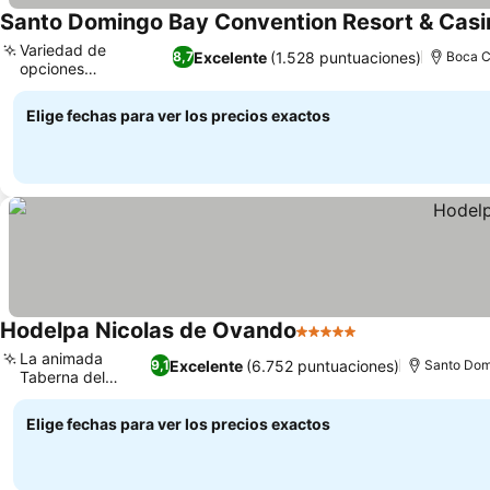
Santo Domingo Bay Convention Resort & Casi
Variedad de
Excelente
(1.528 puntuaciones)
8,7
Boca C
opciones
Ver precios
gastronómicas
Elige fechas para ver los precios exactos
Hodelpa Nicolas de Ovando
5 Estrellas
Ver precios
La animada
Excelente
(6.752 puntuaciones)
9,1
Santo Dom
Taberna del
Ver precios
Mojito
Elige fechas para ver los precios exactos