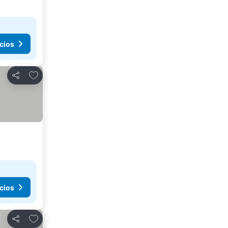
cios
Agregar a favoritos
Compartir
cios
Agregar a favoritos
Compartir