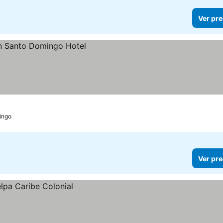
Ver pre
ingo
Ver pre