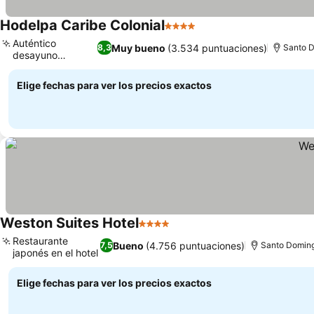
Hodelpa Caribe Colonial
4 Estrellas
Ver precios
Auténtico
Muy bueno
(3.534 puntuaciones)
8,3
Santo 
desayuno
Ver precios
dominicano
Elige fechas para ver los precios exactos
Weston Suites Hotel
4 Estrellas
Ver precios
Restaurante
Bueno
(4.756 puntuaciones)
7,5
Santo Domin
japonés en el hotel
Ver precios
Elige fechas para ver los precios exactos