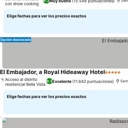
Muy bueno
(15.548 puntuaciones)
8,3
San
con show cooking
Ver precios
Elige fechas para ver los precios exactos
Opción destacada
El Embajador, a Royal Hideaway Hotel
5 Estrellas
Ve
Acceso al distrito
Excelente
(11.642 puntuaciones)
9,3
Sant
residencial Bella Vista
Ver precios
Elige fechas para ver los precios exactos