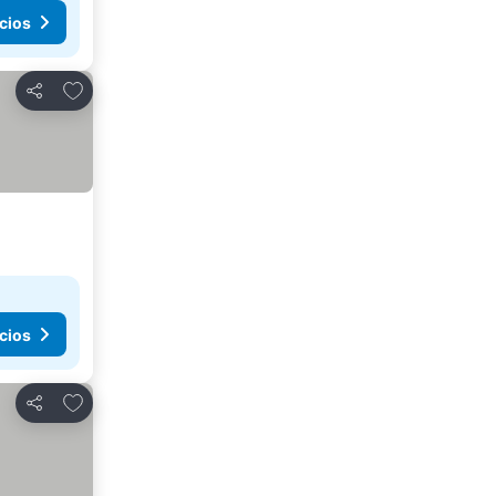
cios
Agregar a favoritos
Compartir
cios
Agregar a favoritos
Compartir