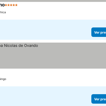
no
5 Estrellas
Ver precios
hica
Ver pre
ingo
Ver pre