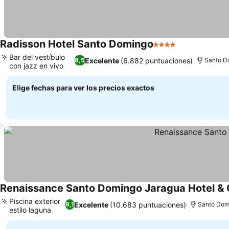
Radisson Hotel Santo Domingo
4 Estrellas
Ver precios
Bar del vestíbulo
Excelente
(6.882 puntuaciones)
8,5
Santo D
con jazz en vivo
Ver precios
Elige fechas para ver los precios exactos
Renaissance Santo Domingo Jaragua Hotel & 
Piscina exterior
Excelente
(10.683 puntuaciones)
9,1
Santo Dom
estilo laguna
Ver precios