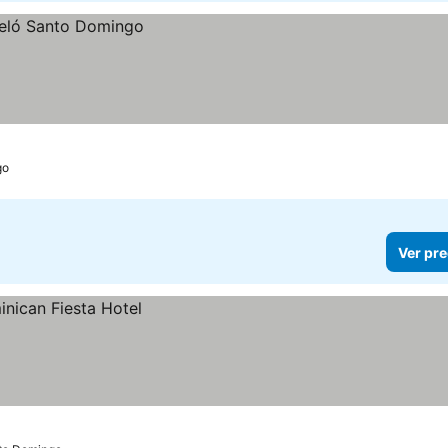
go
Ver pre