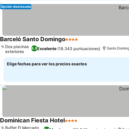
Opción destacada
Barceló Santo Domingo
4 Estrellas
Ver precios
Dos piscinas
Excelente
(18.343 puntuaciones)
8,9
Santo Domin
exteriores
Ver precios
Elige fechas para ver los precios exactos
Dominican Fiesta Hotel
4 Estrellas
Ver precios
Buffet El Mercado