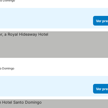
to Domingo
Ver pre
r precios
o Domingo
Ver pre