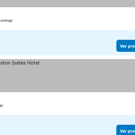
Domingo
Ver pre
go
Ver pre