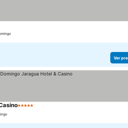
omingo
Ver pre
Casino
5 Estrellas
Ver precios
ingo