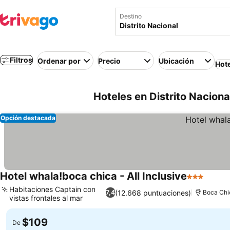
Destino
Filtros
Ordenar por
Precio
Ubicación
Hot
Hoteles en Distrito Nacion
Opción destacada
Hotel whala!boca chica - All Inclusive
3 Estrellas
Ver pr
Habitaciones Captain con
(12.668 puntuaciones)
7,4
Boca Chi
vistas frontales al mar
Ver precios
$109
De