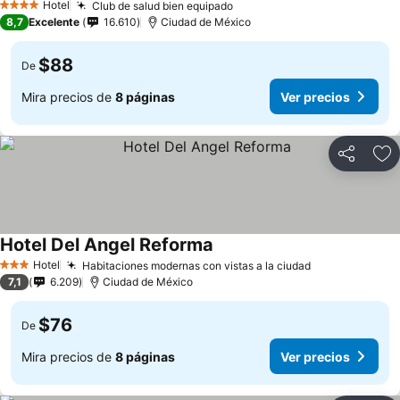
Hotel
Club de salud bien equipado
4 Estrellas
8,7
Excelente
16.610
Ciudad de México
$88
De
Mira precios de
8 páginas
Ver precios
Compartir
Ag
Hotel Del Angel Reforma
Hotel
Habitaciones modernas con vistas a la ciudad
3 Estrellas
7,1
6.209
Ciudad de México
$76
De
Mira precios de
8 páginas
Ver precios