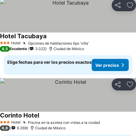
Compartir
Ag
Hotel Tacubaya
Hotel
Opciones de habitaciones tipo 'villa'
3 Estrellas
8,5
Excelente
3.022
Ciudad de México
Elige fechas para ver los precios exactos
Ver precios
Compartir
Ag
Corinto Hotel
Hotel
Piscina en la azotea con vistas a la ciudad
3 Estrellas
6,8
6.369
Ciudad de México