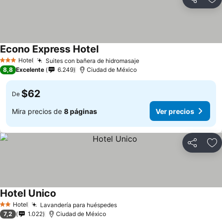
Compartir
Ag
Econo Express Hotel
Hotel
Suites con bañera de hidromasaje
3 Estrellas
8,8
Excelente
6.249
Ciudad de México
$62
De
Mira precios de
8 páginas
Ver precios
Compartir
Ag
Hotel Unico
Hotel
Lavandería para huéspedes
2 Estrellas
7,2
1.022
Ciudad de México