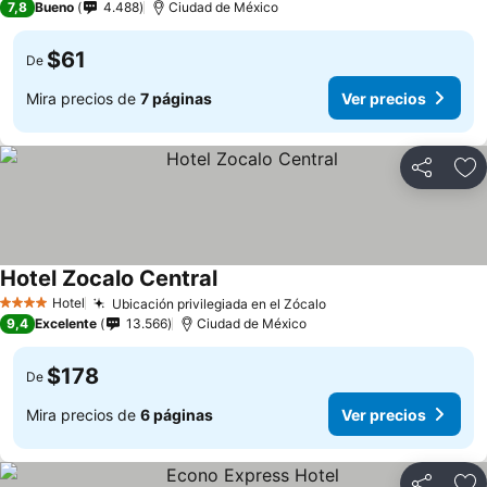
7,8
Bueno
4.488
Ciudad de México
$61
De
Mira precios de
7 páginas
Ver precios
Compartir
Ag
Hotel Zocalo Central
Hotel
Ubicación privilegiada en el Zócalo
4 Estrellas
9,4
Excelente
13.566
Ciudad de México
$178
De
Mira precios de
6 páginas
Ver precios