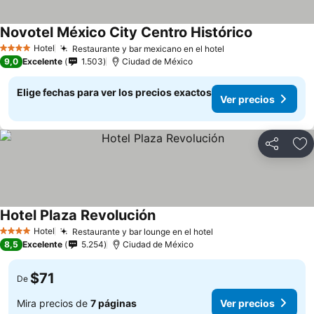
Novotel México City Centro Histórico
Hotel
Restaurante y bar mexicano en el hotel
4 Estrellas
9,0
Excelente
1.503
Ciudad de México
Elige fechas para ver los precios exactos
Ver precios
Compartir
Ag
Hotel Plaza Revolución
Hotel
Restaurante y bar lounge en el hotel
4 Estrellas
8,5
Excelente
5.254
Ciudad de México
$71
De
Mira precios de
7 páginas
Ver precios