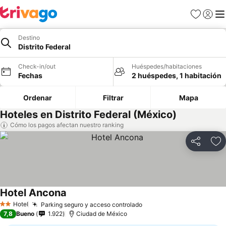
Favoritos
Iniciar 
Me
Destino
Distrito Federal
Check-in/out
Huéspedes/habitaciones
Fechas
2 huéspedes, 1 habitación
Ordenar
Filtrar
Mapa
Hoteles en Distrito Federal (México)
Cómo los pagos afectan nuestro ranking
Compartir
Ag
Hotel Ancona
Hotel
Parking seguro y acceso controlado
2 Estrellas
7,8
Bueno
1.922
Ciudad de México