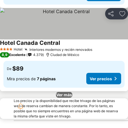
Compartir
Ag
Hotel Canada Central
Hotel
Interiores modernos y recién renovados
4 Estrellas
8,9
Excelente
4.379
Ciudad de México
$89
De
Mira precios de
7 páginas
Ver precios
Ver más
Los precios y la disponibilidad que recibe trivago de las páginas
web de reserva cambian de manera constante. Por lo tanto, es
posible que no siempre encuentres en una página web de reserva
la misma oferta que viste en trivago.