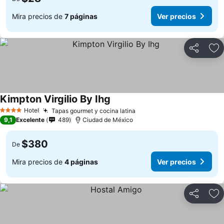
Mira precios de
7 páginas
Ver precios
Compartir
Ag
Kimpton Virgilio By Ihg
Hotel
Tapas gourmet y cocina latina
4 Estrellas
9,1
Excelente
489
Ciudad de México
$380
De
Mira precios de
4 páginas
Ver precios
Compartir
Ag