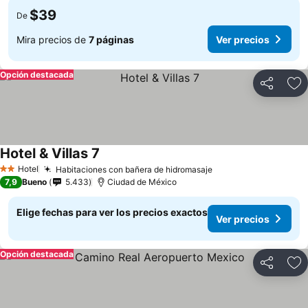
$39
De
Mira precios de
7 páginas
Ver precios
Opción destacada
Compartir
Ag
Hotel & Villas 7
Hotel
Habitaciones con bañera de hidromasaje
2 Estrellas
7,9
Bueno
5.433
Ciudad de México
Elige fechas para ver los precios exactos
Ver precios
Opción destacada
Compartir
Ag