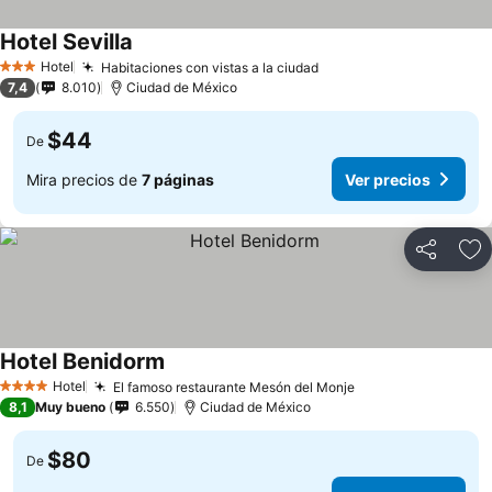
Hotel Sevilla
Hotel
Habitaciones con vistas a la ciudad
3 Estrellas
7,4
8.010
Ciudad de México
$44
De
Mira precios de
7 páginas
Ver precios
Compartir
Ag
Hotel Benidorm
Hotel
El famoso restaurante Mesón del Monje
4 Estrellas
8,1
Muy bueno
6.550
Ciudad de México
$80
De