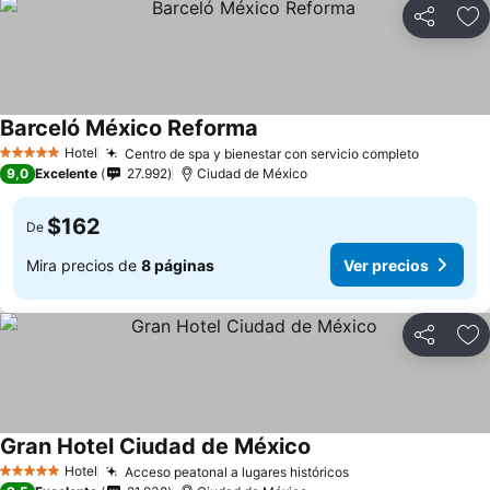
Compartir
Ag
Barceló México Reforma
Hotel
Centro de spa y bienestar con servicio completo
5 Estrellas
9,0
Excelente
27.992
Ciudad de México
$162
De
Mira precios de
8 páginas
Ver precios
Compartir
Ag
Gran Hotel Ciudad de México
Hotel
Acceso peatonal a lugares históricos
5 Estrellas