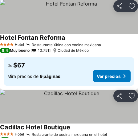
Compartir
Ag
Hotel Fontan Reforma
Hotel
Restaurante Xkina con cocina mexicana
4 Estrellas
8,4
Muy bueno
13.751
Ciudad de México
$67
De
Mira precios de
9 páginas
Ver precios
Compartir
Ag
Cadillac Hotel Boutique
Hotel
Restaurante de cocina mexicana en el hotel
4 Estrellas