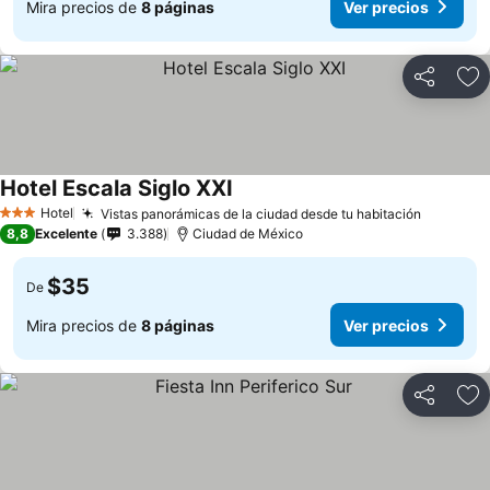
Mira precios de
8 páginas
Ver precios
Compartir
Ag
Hotel Escala Siglo XXI
Hotel
Vistas panorámicas de la ciudad desde tu habitación
3 Estrellas
8,8
Excelente
3.388
Ciudad de México
$35
De
Mira precios de
8 páginas
Ver precios
Compartir
Ag