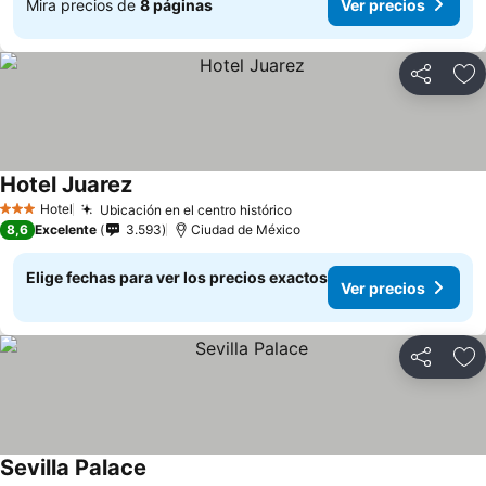
Mira precios de
8 páginas
Ver precios
Compartir
Ag
Hotel Juarez
Hotel
Ubicación en el centro histórico
3 Estrellas
8,6
Excelente
3.593
Ciudad de México
Elige fechas para ver los precios exactos
Ver precios
Compartir
Ag
Sevilla Palace