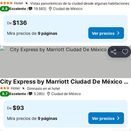
Hotel
Vistas panorámicas de la ciudad desde algunas habitaciones
4 Estrellas
8,8
Excelente
19.583
Ciudad de México
$136
De
Mira precios de
9 páginas
Ver precios
Compartir
Ag
City Express by Marriott Ciudad De México La Raza
Hotel
Gimnasio en el hotel
3 Estrellas
8,7
Excelente
5.280
Ciudad de México
$93
De
Mira precios de
9 páginas
Ver precios