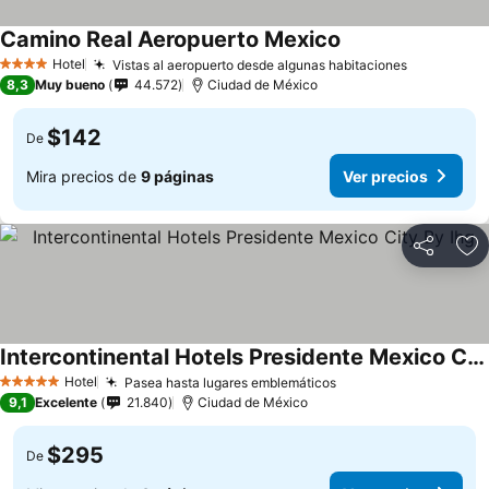
Camino Real Aeropuerto Mexico
Hotel
Vistas al aeropuerto desde algunas habitaciones
4 Estrellas
8,3
Muy bueno
44.572
Ciudad de México
$142
De
Mira precios de
9 páginas
Ver precios
Compartir
Ag
Intercontinental Hotels Presidente Mexico City By Ihg
Hotel
Pasea hasta lugares emblemáticos
5 Estrellas
9,1
Excelente
21.840
Ciudad de México
$295
De