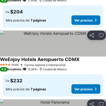
9,5
Excelente
21.938
Ciudad de México
$204
De
Mira precios de
7 páginas
Ver precios
Compartir
Ag
WeEnjoy Hotels Aeropuerto CDMX
Hotel
Cocina regional e internacional
4 Estrellas
8,8
Excelente
12.954
Ciudad de México
$232
De
Mira precios de
7 páginas
Ver precios