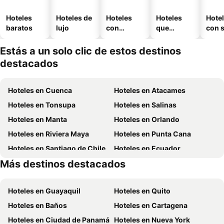
Hoteles
Hoteles de
Hoteles
Hoteles
Hote
baratos
lujo
con
que
con 
piscina
aceptan
mascotas
Estás a un solo clic de estos destinos
destacados
Hoteles en Cuenca
Hoteles en Atacames
Hoteles en Tonsupa
Hoteles en Salinas
Hoteles en Manta
Hoteles en Orlando
Hoteles en Riviera Maya
Hoteles en Punta Cana
Hoteles en Santiago de Chile
Hoteles en Ecuador
Más destinos destacados
Hoteles en México
Hoteles en Chicago
Hoteles en Guayaquil
Hoteles en Quito
Hoteles en Baños
Hoteles en Cartagena
Hoteles en Ciudad de Panamá
Hoteles en Nueva York