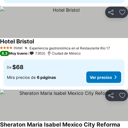
Compartir
Ag
Hotel Bristol
Hotel
Experiencia gastronómica en el Restaurante Río 17
4 Estrellas
8,3
Muy bueno
7.953
Ciudad de México
$68
De
Mira precios de
6 páginas
Ver precios
Compartir
Ag
Sheraton Maria Isabel Mexico City Reforma