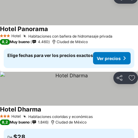
Compartir
Ag
Hotel Panorama
Hotel
Habitaciones con bañera de hidromasaje privada
3 Estrellas
8,2
Muy bueno
4.460
Ciudad de México
Elige fechas para ver los precios exactos
Ver precios
Compartir
Ag
Hotel Dharma
Hotel
Habitaciones coloridas y económicas
3 Estrellas
8,2
Muy bueno
1.846
Ciudad de México
$28
De