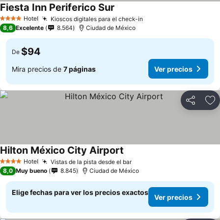
Fiesta Inn Periferico Sur
Hotel
Kioscos digitales para el check-in
4 Estrellas
8,6
Excelente
8.564
Ciudad de México
$94
De
Mira precios de
7 páginas
Ver precios
Compartir
Ag
Hilton México City Airport
Hotel
Vistas de la pista desde el bar
4 Estrellas
8,0
Muy bueno
8.845
Ciudad de México
Elige fechas para ver los precios exactos
Ver precios