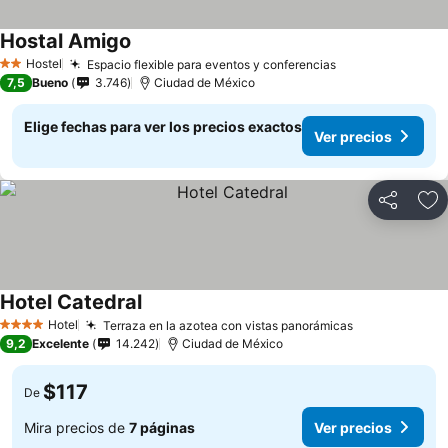
Hostal Amigo
Hostel
Espacio flexible para eventos y conferencias
2 Estrellas
7,5
Bueno
3.746
Ciudad de México
Elige fechas para ver los precios exactos
Ver precios
Compartir
Ag
Hotel Catedral
Hotel
Terraza en la azotea con vistas panorámicas
4 Estrellas
9,2
Excelente
14.242
Ciudad de México
$117
De
Mira precios de
7 páginas
Ver precios