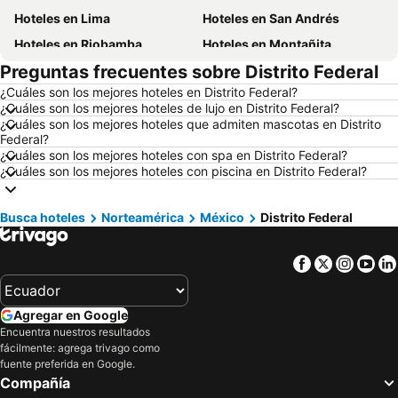
Hoteles en Lima
Hoteles en San Andrés
Hoteles en Riobamba
Hoteles en Montañita
Preguntas frecuentes sobre Distrito Federal
Hoteles en Puerto López
Hoteles en Pedernales
¿Cuáles son los mejores hoteles en Distrito Federal?
Hoteles en Miami
Hoteles en Roma
¿Cuáles son los mejores hoteles de lujo en Distrito Federal?
Hoteles en Ambato
Hoteles en Cojimies
¿Cuáles son los mejores hoteles que admiten mascotas en Distrito
Federal?
Hoteles en Lisboa
Hoteles en Zorritos
¿Cuáles son los mejores hoteles con spa en Distrito Federal?
¿Cuáles son los mejores hoteles con piscina en Distrito Federal?
Hoteles en Oporto
Hoteles en Panamá
Hoteles en Galápagos
Hoteles en Esmeraldas
Busca hoteles
Norteamérica
México
Distrito Federal
Hoteles en Curazao
Hoteles en Guatemala
Hoteles en Santa Cruz
Hoteles en Colombia
Facebook
Twitter
Insta
Yo
Hoteles en Campania
Hoteles en Manabí
Hoteles en Italia
Hoteles en Noruega
Agregar en Google
Hoteles en Tailandia
Hoteles en Nueva Jersey
Encuentra nuestros resultados
fácilmente: agrega trivago como
Hoteles en El Caribe
Hoteles en Lima
fuente preferida en Google.
Hoteles en Tumbes
Hoteles en Orellana
Compañía