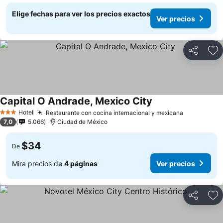
Elige fechas para ver los precios exactos
Ver precios
Compartir
Ag
Capital O Andrade, Mexico City
Hotel
Restaurante con cocina internacional y mexicana
3 Estrellas
7,0
5.066
Ciudad de México
$34
De
Mira precios de
4 páginas
Ver precios
Compartir
Ag