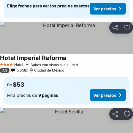
Elige fechas para ver los precios exactos
Ver precios
Compartir
Ag
Hotel Imperial Reforma
Hotel
Suites con vistas a la ciudad
4 Estrellas
7,3
5.358
Ciudad de México
$53
De
Mira precios de
9 páginas
Ver precios
Compartir
Ag