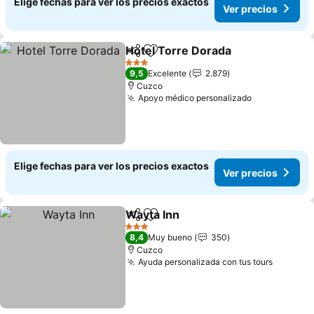
Elige fechas para ver los precios exactos
Ver precios
Hotel Torre Dorada
Compartir
Agregar a favoritos
Ver pre
3 Estrellas
9,5
Excelente
2.879
Cuzco
Apoyo médico personalizado
Ver precios
Elige fechas para ver los precios exactos
Ver precios
Wayta Inn
Compartir
Agregar a favoritos
Ver precios
3 Estrellas
8,4
Muy bueno
350
Cuzco
Ayuda personalizada con tus tours
Ver pre