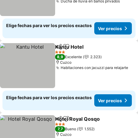
Ducha de lluvia en baños privados
Ver pre
Elige fechas para ver los precios exactos
Ver precios
Kantu Hotel
Compartir
Agregar a favoritos
Ver precios
3 Estrellas
8,9
Excelente
2.323
Cuzco
Habitaciones con jacuzzi para relajarte
Ver 
Elige fechas para ver los precios exactos
Ver precios
Hotel Royal Qosqo
Compartir
Agregar a favoritos
Ver pre
3 Estrellas
7,7
Bueno
1.552
Cuzco