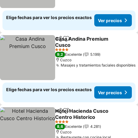
Elige fechas para ver los precios exactos
Ver precios
Casa Andina Premium
Compartir
Agregar a favoritos
Cusco
Ver precios
4 Estrellas
9,2
Excelente
5.199
Cuzco
Masajes y tratamientos faciales disponibles
V
Elige fechas para ver los precios exactos
Ver precios
Hotel Hacienda Cusco
Compartir
Agregar a favoritos
Centro Historico
Ver precios
4 Estrellas
8,6
Excelente
4.281
Cuzco
Restaurante con cocina local