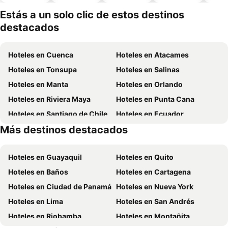
piscina
aceptan
mascotas
Estás a un solo clic de estos destinos
destacados
Hoteles en Cuenca
Hoteles en Atacames
Hoteles en Tonsupa
Hoteles en Salinas
Hoteles en Manta
Hoteles en Orlando
Hoteles en Riviera Maya
Hoteles en Punta Cana
Hoteles en Santiago de Chile
Hoteles en Ecuador
Más destinos destacados
Hoteles en México
Hoteles en Chicago
Hoteles en Guayaquil
Hoteles en Quito
Hoteles en Baños
Hoteles en Cartagena
Hoteles en Ciudad de Panamá
Hoteles en Nueva York
Hoteles en Lima
Hoteles en San Andrés
Hoteles en Riobamba
Hoteles en Montañita