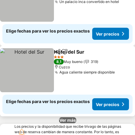
Un palacio inca convertido en hotel
Ver pr
Elige fechas para ver los precios exactos
Ver precios
Hotel del Sur
Compartir
Agregar a favoritos
Ver precios
3 Estrellas
8,1
Muy bueno
319
Cuzco
Agua caliente siempre disponible
Ver prec
Elige fechas para ver los precios exactos
Ver precios
Ver más
Los precios y la disponibilidad que recibe trivago de las páginas
web de reserva cambian de manera constante. Por lo tanto, es