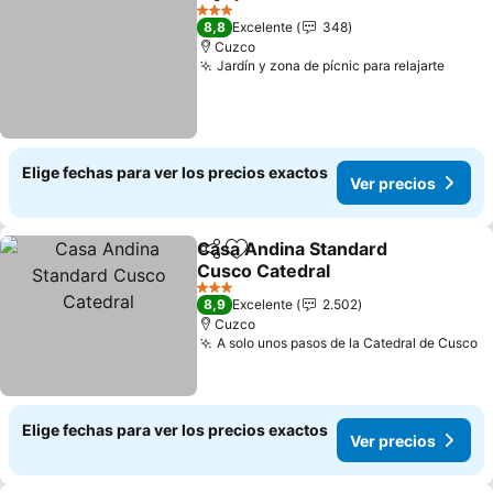
Compartir
Agregar a favoritos
Ver precios
3 Estrellas
8,8
Excelente
348
Cuzco
Jardín y zona de pícnic para relajarte
Ver p
Elige fechas para ver los precios exactos
Ver precios
Casa Andina Standard
Compartir
Agregar a favoritos
Cusco Catedral
Ver precios
3 Estrellas
8,9
Excelente
2.502
Cuzco
A solo unos pasos de la Catedral de Cusco
V
Elige fechas para ver los precios exactos
Ver precios