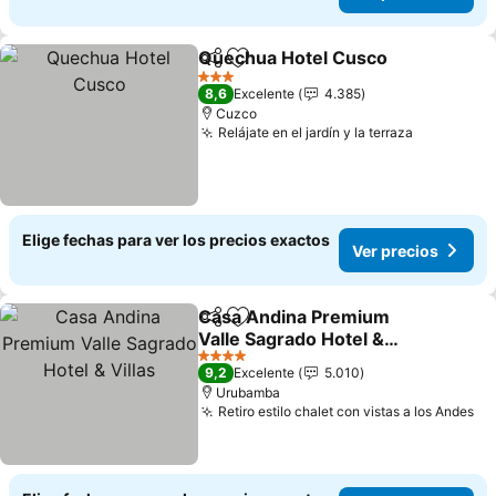
Quechua Hotel Cusco
Compartir
Agregar a favoritos
Ver 
3 Estrellas
8,6
Excelente
4.385
Cuzco
Relájate en el jardín y la terraza
Ver preci
Elige fechas para ver los precios exactos
Ver precios
Casa Andina Premium
Compartir
Agregar a favoritos
Valle Sagrado Hotel &
Villas
Ver precios
4 Estrellas
9,2
Excelente
5.010
Urubamba
Retiro estilo chalet con vistas a los Andes
Ve