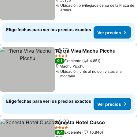
Cuzco
Ubicación privilegiada cerca de la Plaza de
Armas
Elige fechas para ver los precios exactos
Ver precios
Tierra Viva Machu Picchu
Compartir
Agregar a favoritos
4 Estrellas
9,1
Excelente
4.851
Machu Picchu
Ubicación junto al río con vistas a la
montaña
Elige fechas para ver los precios exactos
Ver precios
Sonesta Hotel Cusco
Compartir
Agregar a favoritos
Ver p
4 Estrellas
9,4
Excelente
10.840