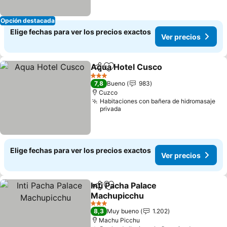
Opción destacada
Elige fechas para ver los precios exactos
Ver precios
Aqua Hotel Cusco
Compartir
Agregar a favoritos
Ver prec
3 Estrellas
7,8
Bueno
983
Cuzco
Habitaciones con bañera de hidromasaje
privada
Elige fechas para ver los precios exactos
Ver precios
Inti Pacha Palace
Compartir
Agregar a favoritos
Machupicchu
Ver precios
3 Estrellas
8,3
Muy bueno
1.202
Machu Picchu