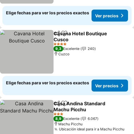
Elige fechas para ver los precios exactos
Ver precios
Cavana Hotel Boutique
Compartir
Agregar a favoritos
Cusco
Ver precios
4 Estrellas
9,3
Excelente
240
Cuzco
Elige fechas para ver los precios exactos
Ver precios
Casa Andina Standard
Compartir
Agregar a favoritos
Machu Picchu
Ver precios
3 Estrellas
8,9
Excelente
6.067
Machu Picchu
Ubicación ideal para ir a Machu Picchu
Ver 