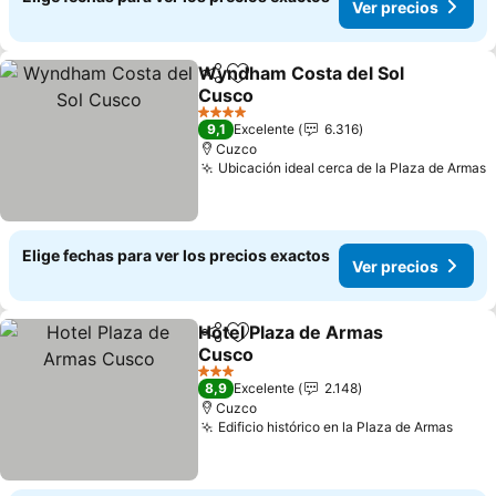
Ver precios
Wyndham Costa del Sol
Compartir
Agregar a favoritos
Cusco
Ver precios
4 Estrellas
9,1
Excelente
6.316
Cuzco
Ubicación ideal cerca de la Plaza de Armas
V
Elige fechas para ver los precios exactos
Ver precios
Hotel Plaza de Armas
Compartir
Agregar a favoritos
Cusco
Ver precios
3 Estrellas
8,9
Excelente
2.148
Cuzco
Edificio histórico en la Plaza de Armas
Ver p