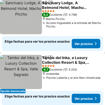
Sanctuary Lodge, A
Compartir
Agregar a favoritos
Belmond Hotel, Machu
Picchu
Ver precios
5 Estrellas
9,2
Excelente
4.796
Machu Picchu
Acceso inigualable a la entrada de Machu
Picchu
Elige fechas para ver los precios exactos
Ver precios
Tambo del Inka, a Luxury
Compartir
Agregar a favoritos
Collection Resort & Spa,
Valle Sagrado
Ver precios
5 Estrellas
9,7
Excelente
6.352
Urubamba
Piscina cubierta y al aire libre climatizada
Ve
Opción destacada
Elige fechas para ver los precios exactos
Ver precios