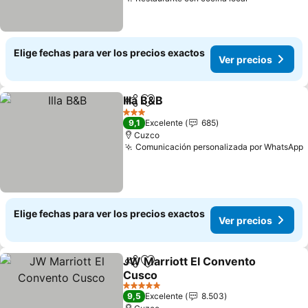
Ver precios
Elige fechas para ver los precios exactos
Ver precios
Illa B&B
Compartir
Agregar a favoritos
Ver precios
3 Estrellas
9,1
Excelente
685
Cuzco
Comunicación personalizada por WhatsApp
Elige fechas para ver los precios exactos
Ver precios
JW Marriott El Convento
Compartir
Agregar a favoritos
Cusco
Ver precios
5 Estrellas
9,5
Excelente
8.503