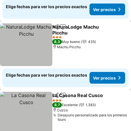
Elige fechas para ver los precios exactos
Ver precios
NaturaLodge Machu
Compartir
Agregar a favoritos
Picchu
Ver precios
3 Estrellas
8,3
Muy bueno
435
Machu Picchu
Elige fechas para ver los precios exactos
Ver precios
La Casona Real Cusco
Compartir
Agregar a favoritos
Ver 
3 Estrellas
8,7
Excelente
1.383
Cuzco
Desayuno personalizado para los primeros
tours