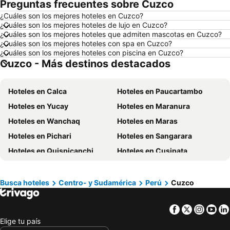
Preguntas frecuentes sobre Cuzco
Hoteles en Puerto López
Hoteles en Pedernales
¿Cuáles son los mejores hoteles en Cuzco?
Hoteles en Miami
Hoteles en Roma
¿Cuáles son los mejores hoteles de lujo en Cuzco?
Hoteles en Ambato
Hoteles en Cojimies
¿Cuáles son los mejores hoteles que admiten mascotas en Cuzco?
¿Cuáles son los mejores hoteles con spa en Cuzco?
Hoteles en Lisboa
Hoteles en Zorritos
¿Cuáles son los mejores hoteles con piscina en Cuzco?
Cuzco - Más destinos destacados
Hoteles en Oporto
Hoteles en Panamá
Hoteles en Galápagos
Hoteles en Esmeraldas
Hoteles en Calca
Hoteles en Paucartambo
Hoteles en Curazao
Hoteles en Guatemala
Hoteles en Yucay
Hoteles en Maranura
Hoteles en Santa Cruz
Hoteles en Colombia
Hoteles en Wanchaq
Hoteles en Maras
Hoteles en Campania
Hoteles en Manabí
Hoteles en Pichari
Hoteles en Sangarara
Hoteles en Italia
Hoteles en Noruega
Hoteles en Quispicanchi
Hoteles en Cusipata
Hoteles en Tailandia
Hoteles en Nueva Jersey
Hoteles en Camanti
Hoteles en Andahuaylillas
Hoteles en El Caribe
Hoteles en Lima
Hoteles en Kosñipata
Hoteles en Limatambo
Hoteles en Tumbes
Hoteles en Orellana
Busca hoteles
Centro- y Sudamérica
Perú
Cuzco
Hoteles en Zurite
Hoteles en Lares
Hoteles en San Cristóbal
Hoteles en Isla de Santorini
Facebook
Twitter
Insta
Yo
Hoteles en Huayopata
Hoteles en Echarate
Elige tu país
Hoteles en Santiago
Hoteles en San Jerónimo