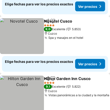
Elige fechas para ver los precios exactos
Ver precios
Novotel Cusco
Compartir
Agregar a favoritos
Ver precios
4 Estrellas
9,0
Excelente
5.853
Cuzco
Spa y masajes en el hotel
Ver precios
Elige fechas para ver los precios exactos
Ver precios
Hilton Garden Inn Cusco
Compartir
Agregar a favoritos
Ve
4 Estrellas
9,1
Excelente
5.822
Cuzco
Vistas panorámicas a la ciudad y la montaña