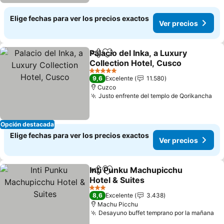
Elige fechas para ver los precios exactos
Ver precios
Palacio del Inka, a Luxury
Compartir
Agregar a favoritos
Collection Hotel, Cusco
Ver precios
5 Estrellas
9,6
Excelente
11.580
Cuzco
Justo enfrente del templo de Qorikancha
Ver
Opción destacada
Elige fechas para ver los precios exactos
Ver precios
Inti Punku Machupicchu
Compartir
Agregar a favoritos
Hotel & Suites
Ver precios
3 Estrellas
8,6
Excelente
3.438
Machu Picchu
Desayuno buffet temprano por la mañana
Ve