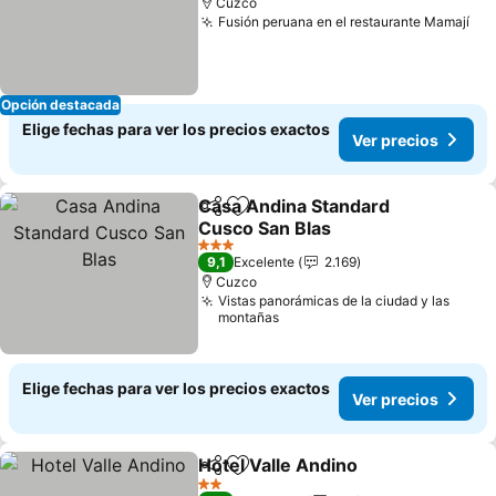
Cuzco
Fusión peruana en el restaurante Mamají
Ver
Opción destacada
Elige fechas para ver los precios exactos
Ver precios
Casa Andina Standard
Compartir
Agregar a favoritos
Cusco San Blas
Ver precios
3 Estrellas
9,1
Excelente
2.169
Cuzco
Vistas panorámicas de la ciudad y las
montañas
Elige fechas para ver los precios exactos
Ver precios
Hotel Valle Andino
Compartir
Agregar a favoritos
Ver pre
2 Estrellas