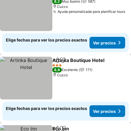
8,2
Muy bueno
587
Cuzco
Ayuda personalizada para planificar tours
Ve
Elige fechas para ver los precios exactos
Ver precios
Artinka Boutique Hotel
Compartir
Agregar a favoritos
Ver
3 Estrellas
8,8
Excelente
171
Cuzco
Elige fechas para ver los precios exactos
Ver precios
Eco Inn