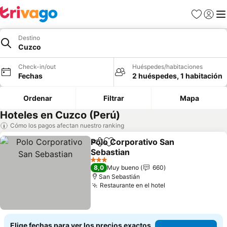
Favoritos
Iniciar 
Me
Destino
Cuzco
Check-in/out
Huéspedes/habitaciones
Fechas
2 huéspedes, 1 habitación
Ordenar
Filtrar
Mapa
Hoteles en Cuzco (Perú)
Cómo los pagos afectan nuestro ranking
Polo Corporativo San
Compartir
Agregar a favoritos
Sebastian
Ver precios
3 Estrellas
8,0
Muy bueno
660
San Sebastián
Restaurante en el hotel
Ver precios
Elige fechas para ver los precios exactos