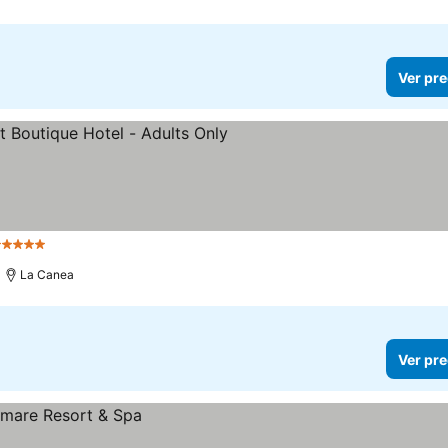
Ver pre
 Estrellas
La Canea
Ver pre