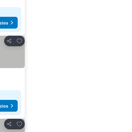
cios
Agregar a favoritos
Compartir
cios
Agregar a favoritos
Compartir