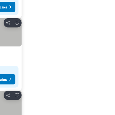
cios
Agregar a favoritos
Compartir
cios
Agregar a favoritos
Compartir