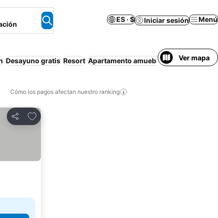
ES · $
Menú
Iniciar sesión
ación
Ver mapa
n
Desayuno gratis
Resort
Apartamento amueblado
Aire acondic
Cómo los pagos afectan nuestro ranking
Agregar a favoritos
Compartir