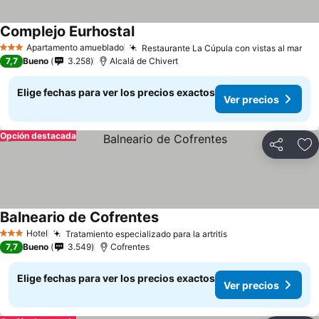
Complejo Eurhostal
Apartamento amueblado
Restaurante La Cúpula con vistas al mar
3 Estrellas
7,7
Bueno
3.258
Alcalá de Chivert
Elige fechas para ver los precios exactos
Ver precios
Opción destacada
Compartir
Ag
Balneario de Cofrentes
Hotel
Tratamiento especializado para la artritis
3 Estrellas
7,7
Bueno
3.549
Cofrentes
Elige fechas para ver los precios exactos
Ver precios