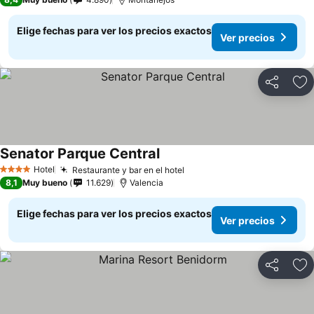
Elige fechas para ver los precios exactos
Ver precios
Compartir
Ag
Senator Parque Central
Hotel
Restaurante y bar en el hotel
4 Estrellas
8,1
Muy bueno
11.629
Valencia
Elige fechas para ver los precios exactos
Ver precios
Compartir
Ag