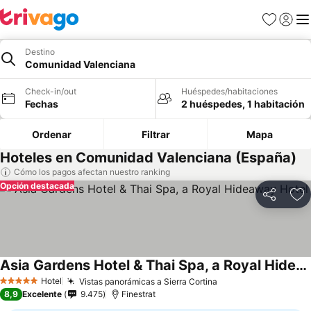
Favoritos
Iniciar 
Me
Destino
Comunidad Valenciana
Check-in/out
Huéspedes/habitaciones
Fechas
2 huéspedes, 1 habitación
Ordenar
Filtrar
Mapa
Hoteles en Comunidad Valenciana (España)
Cómo los pagos afectan nuestro ranking
Opción destacada
Compartir
Ag
Asia Gardens Hotel & Thai Spa, a Royal Hideaway Hotel
Hotel
Vistas panorámicas a Sierra Cortina
5 Estrellas
8,9
Excelente
9.475
Finestrat