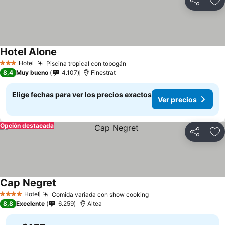
Compartir
Ag
Hotel Alone
Hotel
Piscina tropical con tobogán
3 Estrellas
8,4
Muy bueno
4.107
Finestrat
Elige fechas para ver los precios exactos
Ver precios
Opción destacada
Compartir
Ag
Cap Negret
Hotel
Comida variada con show cooking
4 Estrellas
8,8
Excelente
6.259
Altea