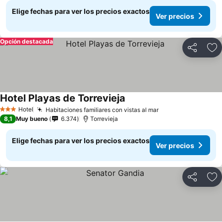
Elige fechas para ver los precios exactos
Ver precios
Opción destacada
Compartir
Ag
Hotel Playas de Torrevieja
Hotel
Habitaciones familiares con vistas al mar
3 Estrellas
8,1
Muy bueno
6.374
Torrevieja
Elige fechas para ver los precios exactos
Ver precios
Compartir
Ag