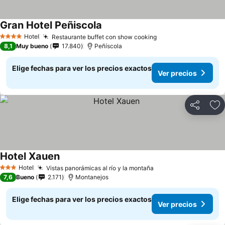
Gran Hotel Peñiscola
Hotel
Restaurante buffet con show cooking
4 Estrellas
8,1
Muy bueno
17.840
Peñíscola
Elige fechas para ver los precios exactos
Ver precios
Compartir
Ag
Hotel Xauen
Hotel
Vistas panorámicas al río y la montaña
3 Estrellas
7,6
Bueno
2.171
Montanejos
Elige fechas para ver los precios exactos
Ver precios