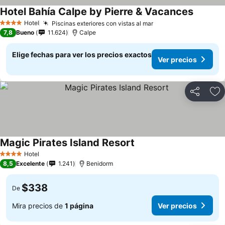
Hotel Bahía Calpe by Pierre & Vacances
Hotel
Piscinas exteriores con vistas al mar
4 Estrellas
7,8
Bueno
11.624
Calpe
Elige fechas para ver los precios exactos
Ver precios
Compartir
Ag
Magic Pirates Island Resort
Hotel
4 Estrellas
8,5
Excelente
1.241
Benidorm
$338
De
Mira precios de
1 página
Ver precios