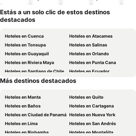
piscina
aceptan
mascotas
Estás a un solo clic de estos destinos
destacados
Hoteles en Cuenca
Hoteles en Atacames
Hoteles en Tonsupa
Hoteles en Salinas
Hoteles en Guayaquil
Hoteles en Orlando
Hoteles en Riviera Maya
Hoteles en Punta Cana
Hoteles en Santiago de Chile
Hoteles en Ecuador
Más destinos destacados
Hoteles en México
Hoteles en Chicago
Hoteles en Manta
Hoteles en Quito
Hoteles en Baños
Hoteles en Cartagena
Hoteles en Ciudad de Panamá
Hoteles en Nueva York
Hoteles en Lima
Hoteles en San Andrés
Hoteles en Riobamba
Hoteles en Montañita