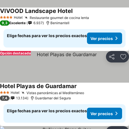
VIVOOD Landscape Hotel
Hotel
Restaurante gourmet de cocina lenta
4 Estrellas
9,3
Excelente
6.937
Benimantell
Elige fechas para ver los precios exactos
Ver precios
Opción destacada
Compartir
Ag
Hotel Playas de Guardamar
Hotel
Vistas panorámicas al Mediterráneo
3 Estrellas
7,4
13.134
Guardamar del Segura
Elige fechas para ver los precios exactos
Ver precios