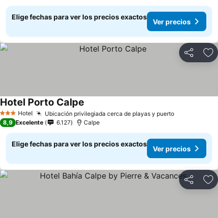
Elige fechas para ver los precios exactos
Ver precios
Compartir
Ag
Hotel Porto Calpe
Hotel
Ubicación privilegiada cerca de playas y puerto
3 Estrellas
8,9
Excelente
6.127
Calpe
Elige fechas para ver los precios exactos
Ver precios
Compartir
Ag