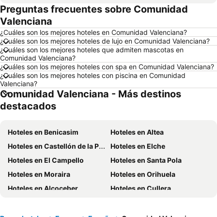
Preguntas frecuentes sobre Comunidad
Hoteles en Puerto López
Hoteles en Pedernales
Valenciana
Hoteles en Miami
Hoteles en Roma
¿Cuáles son los mejores hoteles en Comunidad Valenciana?
Hoteles en Ambato
Hoteles en Cojimies
¿Cuáles son los mejores hoteles de lujo en Comunidad Valenciana?
¿Cuáles son los mejores hoteles que admiten mascotas en
Hoteles en Lisboa
Hoteles en Zorritos
Comunidad Valenciana?
Hoteles en Oporto
Hoteles en Panamá
¿Cuáles son los mejores hoteles con spa en Comunidad Valenciana?
¿Cuáles son los mejores hoteles con piscina en Comunidad
Hoteles en Galápagos
Hoteles en Esmeraldas
Valenciana?
Comunidad Valenciana - Más destinos
Hoteles en Curazao
Hoteles en Guatemala
destacados
Hoteles en Santa Cruz
Hoteles en Colombia
Hoteles en Campania
Hoteles en Manabí
Hoteles en Benicasim
Hoteles en Altea
Hoteles en Italia
Hoteles en Noruega
Hoteles en Castellón de la Plana
Hoteles en Elche
Hoteles en Tailandia
Hoteles en Nueva Jersey
Hoteles en El Campello
Hoteles en Santa Pola
Hoteles en El Caribe
Hoteles en Lima
Hoteles en Moraira
Hoteles en Orihuela
Hoteles en Tumbes
Hoteles en Orellana
Hoteles en Alcoceber
Hoteles en Cullera
Hoteles en San Cristóbal
Hoteles en Isla de Santorini
Hoteles en Benisa
Hoteles en Alfaz del Pi
Hoteles en Vinaroz
Hoteles en Oliva