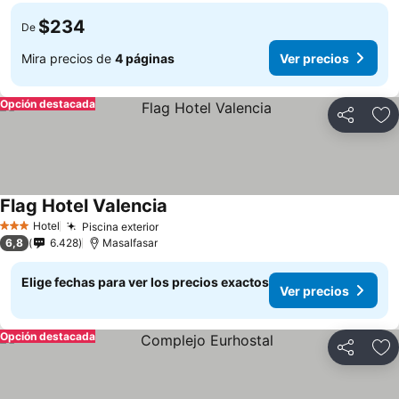
$234
De
Mira precios de
4 páginas
Ver precios
Opción destacada
Compartir
Ag
Flag Hotel Valencia
Hotel
Piscina exterior
3 Estrellas
6,8
6.428
Masalfasar
Elige fechas para ver los precios exactos
Ver precios
Opción destacada
Compartir
Ag