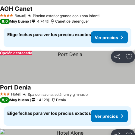
AGH Canet
Resort
Piscina exterior grande con zona infantil
4 Estrellas
8,0
Muy bueno
4.744
Canet de Berenguer
Elige fechas para ver los precios exactos
Ver precios
Opción destacada
Compartir
Ag
Port Denia
Hotel
Spa con sauna, solárium y gimnasio
3 Estrellas
8,2
Muy bueno
14.129
Dénia
Elige fechas para ver los precios exactos
Ver precios