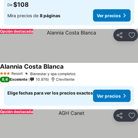
$108
De
Mira precios de
8 páginas
Ver precios
Opción destacada
Compartir
Ag
Alannia Costa Blanca
Resort
Bienestar y spa completos
3 Estrellas
8,6
Excelente
10.976
Crevillente
Elige fechas para ver los precios exactos
Ver precios
Opción destacada
Compartir
Ag