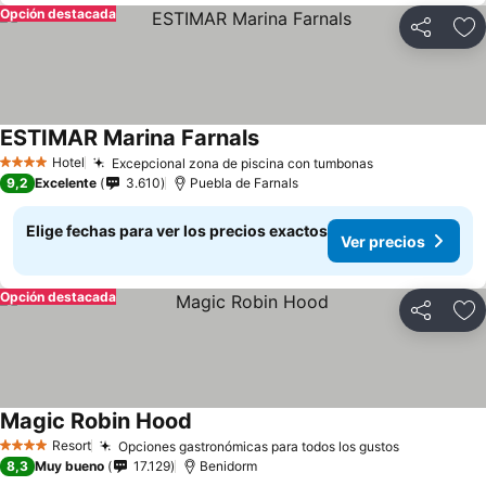
Opción destacada
Compartir
Ag
ESTIMAR Marina Farnals
Hotel
Excepcional zona de piscina con tumbonas
4 Estrellas
9,2
Excelente
3.610
Puebla de Farnals
Elige fechas para ver los precios exactos
Ver precios
Opción destacada
Compartir
Ag
Magic Robin Hood
Resort
Opciones gastronómicas para todos los gustos
4 Estrellas
8,3
Muy bueno
17.129
Benidorm