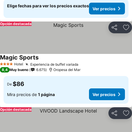
Elige fechas para ver los precios exactos
Ver precios
Opción destacada
Compartir
Ag
Magic Sports
Hotel
Experiencia de buffet variada
4 Estrellas
8,4
Muy bueno
6.675
Oropesa del Mar
$86
De
Mira precios de
1 página
Ver precios
Opción destacada
Compartir
Ag