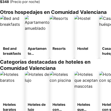
‎$348
(Precio por noche)
Otros hospedajes en Comunidad Valenciana
Bed and
Apartamen
Resorts
Hostel
Casa
breakfasts
to
hués
amueblad
Categorías destacadas de hoteles en
o
Comunidad Valenciana
Hoteles
Hoteles de
Hoteles
Hoteles
Hote
baratos
lujo
con
que
con 