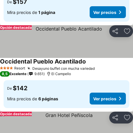
$157
De
Mira precios de
1 página
Ver precios
Opción destacada
Compartir
Ag
Occidental Pueblo Acantilado
Resort
Desayuno buffet con mucha variedad
4 Estrellas
8,5
Excelente
9.651
El Campello
$142
De
Mira precios de
6 páginas
Ver precios
Opción destacada
Compartir
Ag