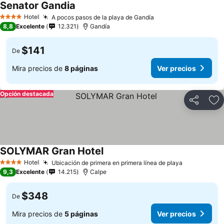
Senator Gandia
Hotel
A pocos pasos de la playa de Gandía
4 Estrellas
8,8
Excelente
12.321
Gandía
$141
De
Mira precios de
8 páginas
Ver precios
Opción destacada
Compartir
Ag
SOLYMAR Gran Hotel
Hotel
Ubicación de primera en primera línea de playa
4 Estrellas
9,3
Excelente
14.215
Calpe
$348
De
Mira precios de
5 páginas
Ver precios