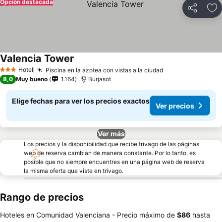
Opción destacada
Compartir
Ag
Valencia Tower
Hotel
Piscina en la azotea con vistas a la ciudad
3 Estrellas
8,0
Muy bueno
1.164
Burjasot
Elige fechas para ver los precios exactos
Ver precios
Ver más
Los precios y la disponibilidad que recibe trivago de las páginas
web de reserva cambian de manera constante. Por lo tanto, es
posible que no siempre encuentres en una página web de reserva
la misma oferta que viste en trivago.
Rango de precios
Hoteles en Comunidad Valenciana -
Precio máximo
de
‎$86
hasta