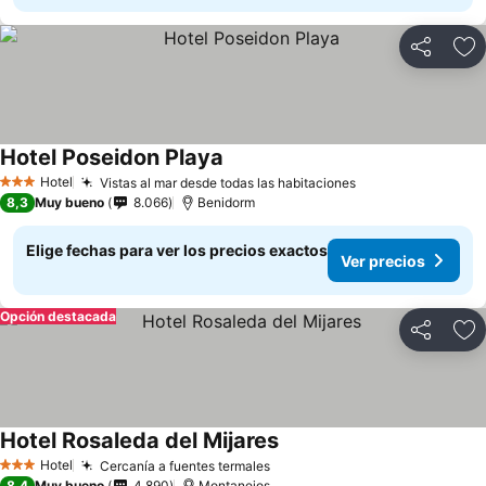
Compartir
Ag
Hotel Poseidon Playa
Hotel
Vistas al mar desde todas las habitaciones
3 Estrellas
8,3
Muy bueno
8.066
Benidorm
Elige fechas para ver los precios exactos
Ver precios
Opción destacada
Compartir
Ag
Hotel Rosaleda del Mijares
Hotel
Cercanía a fuentes termales
3 Estrellas
8,4
Muy bueno
4.890
Montanejos