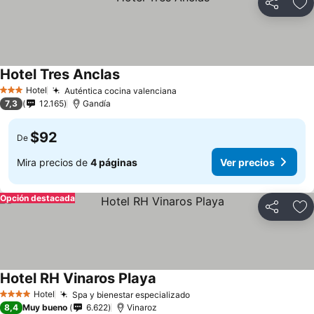
Compartir
Ag
Hotel Tres Anclas
Hotel
Auténtica cocina valenciana
3 Estrellas
7,3
12.165
Gandía
$92
De
Mira precios de
4 páginas
Ver precios
Opción destacada
Compartir
Ag
Hotel RH Vinaros Playa
Hotel
Spa y bienestar especializado
4 Estrellas
8,4
Muy bueno
6.622
Vinaroz