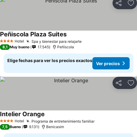
Compartir
Ag
Peñiscola Plaza Suites
Hotel
Spa y bienestar para relajarte
4 Estrellas
8,1
Muy bueno
17.545
Peñíscola
Elige fechas para ver los precios exactos
Ver precios
Compartir
Ag
Intelier Orange
Hotel
Programa de entretenimiento familiar
4 Estrellas
7,5
Bueno
9.131
Benicasim