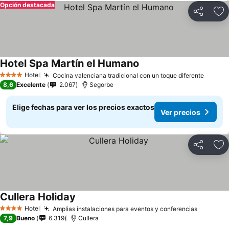
Opción destacada
Compartir
Ag
Hotel Spa Martín el Humano
Hotel
Cocina valenciana tradicional con un toque diferente
4 Estrellas
8,6
Excelente
2.067
Segorbe
Elige fechas para ver los precios exactos
Ver precios
Compartir
Ag
Cullera Holiday
Hotel
Amplias instalaciones para eventos y conferencias
4 Estrellas
7,9
Bueno
6.319
Cullera