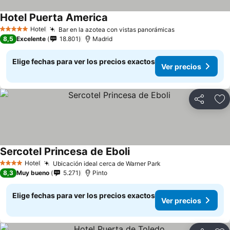
Hotel Puerta America
Hotel
Bar en la azotea con vistas panorámicas
5 Estrellas
8,5
Excelente
18.801
Madrid
Elige fechas para ver los precios exactos
Ver precios
Compartir
Ag
Sercotel Princesa de Eboli
Hotel
Ubicación ideal cerca de Warner Park
4 Estrellas
8,3
Muy bueno
5.271
Pinto
Elige fechas para ver los precios exactos
Ver precios