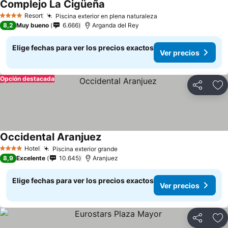
Complejo La Cigüeña
Resort
Piscina exterior en plena naturaleza
4 Estrellas
8,2
Muy bueno
6.666
Arganda del Rey
Elige fechas para ver los precios exactos
Ver precios
Opción destacada
Compartir
Ag
Occidental Aranjuez
Hotel
Piscina exterior grande
4 Estrellas
8,9
Excelente
10.645
Aranjuez
Elige fechas para ver los precios exactos
Ver precios
Compartir
Ag