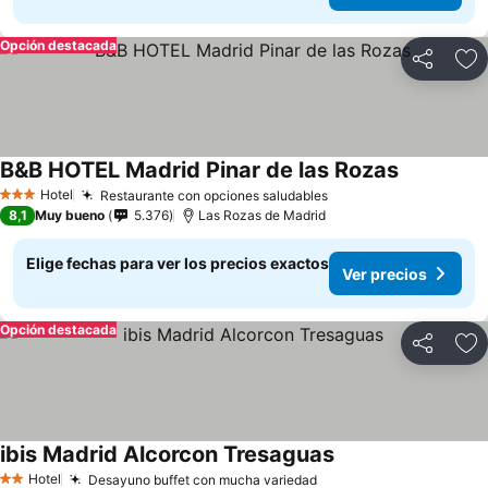
Opción destacada
Compartir
Ag
B&B HOTEL Madrid Pinar de las Rozas
Hotel
Restaurante con opciones saludables
3 Estrellas
8,1
Muy bueno
5.376
Las Rozas de Madrid
Elige fechas para ver los precios exactos
Ver precios
Opción destacada
Compartir
Ag
ibis Madrid Alcorcon Tresaguas
Hotel
Desayuno buffet con mucha variedad
2 Estrellas