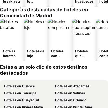
breakfasts
to
huéspedes
hotel
amueblad
Categorías destacadas de hoteles en
o
Comunidad de Madrid
Hoteles
Hoteles de
Hoteles
Hoteles
Hote
baratos
lujo
con
que
con 
piscina
aceptan
mascotas
Estás a un solo clic de estos destinos
destacados
Hoteles en Cuenca
Hoteles en Atacames
Hoteles en Tonsupa
Hoteles en Salinas
Hoteles en Guayaquil
Hoteles en Orlando
Hoteles en Riviera Maya
Hoteles en Punta Cana