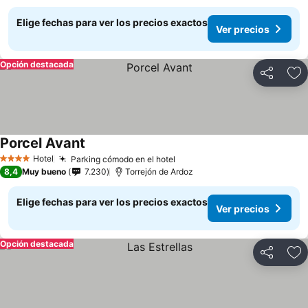
Elige fechas para ver los precios exactos
Ver precios
Opción destacada
Compartir
Ag
Porcel Avant
Hotel
Parking cómodo en el hotel
4 Estrellas
8,4
Muy bueno
7.230
Torrejón de Ardoz
Elige fechas para ver los precios exactos
Ver precios
Opción destacada
Compartir
Ag