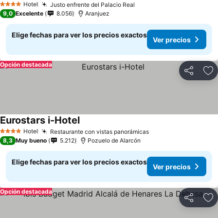
Hotel
Justo enfrente del Palacio Real
4 Estrellas
9,0
Excelente
8.056
Aranjuez
Elige fechas para ver los precios exactos
Ver precios
Opción destacada
Compartir
Ag
Eurostars i-Hotel
Hotel
Restaurante con vistas panorámicas
4 Estrellas
8,3
Muy bueno
5.212
Pozuelo de Alarcón
Elige fechas para ver los precios exactos
Ver precios
Opción destacada
Compartir
Ag