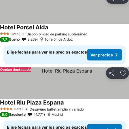
Compartir
Ag
Hotel Porcel Aida
Hotel
Disponibilidad de parking subterráneo
3 Estrellas
7,7
Bueno
3.269
Torrejón de Ardoz
Elige fechas para ver los precios exactos
Ver precios
Opción destacada
Compartir
Ag
Hotel Riu Plaza Espana
Hotel
Desayuno buffet amplio y variado
4 Estrellas
9,0
Excelente
41.771
Madrid
Elige fechas para ver los precios exactos