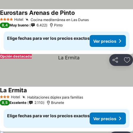
Eurostars Arenas de Pinto
Hotel
Cocina mediterránea en Las Dunas
4 Estrellas
8,4
Muy bueno
6.422
Pinto
Elige fechas para ver los precios exactos
Ver precios
Opción destacada
Compartir
Ag
La Ermita
Hotel
Habitaciones dúplex para familias
3 Estrellas
8,5
Excelente
2.110
Brunete
Elige fechas para ver los precios exactos
Ver precios