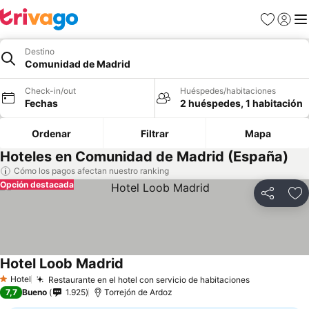
Favoritos
Iniciar 
Me
Destino
Comunidad de Madrid
Check-in/out
Huéspedes/habitaciones
Fechas
2 huéspedes, 1 habitación
Ordenar
Filtrar
Mapa
Hoteles en Comunidad de Madrid (España)
Cómo los pagos afectan nuestro ranking
Opción destacada
Compartir
Ag
Hotel Loob Madrid
Hotel
Restaurante en el hotel con servicio de habitaciones
1 Estrellas
7,7
Bueno
1.925
Torrejón de Ardoz