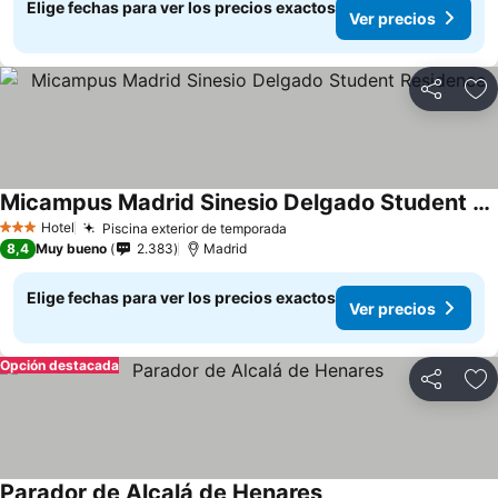
Elige fechas para ver los precios exactos
Ver precios
Compartir
Ag
Micampus Madrid Sinesio Delgado Student Residence
Hotel
Piscina exterior de temporada
3 Estrellas
8,4
Muy bueno
2.383
Madrid
Elige fechas para ver los precios exactos
Ver precios
Opción destacada
Compartir
Ag
Parador de Alcalá de Henares