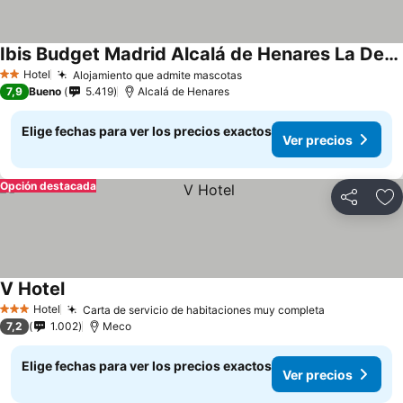
Ibis Budget Madrid Alcalá de Henares La Dehesa
Hotel
Alojamiento que admite mascotas
2 Estrellas
7,9
Bueno
5.419
Alcalá de Henares
Elige fechas para ver los precios exactos
Ver precios
Opción destacada
Compartir
Ag
V Hotel
Hotel
Carta de servicio de habitaciones muy completa
3 Estrellas
7,2
1.002
Meco
Elige fechas para ver los precios exactos
Ver precios