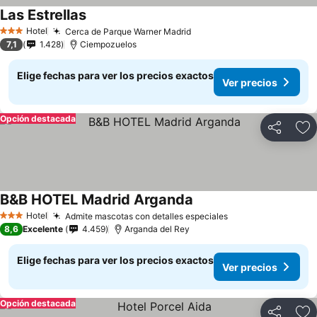
Las Estrellas
Hotel
Cerca de Parque Warner Madrid
3 Estrellas
7,1
1.428
Ciempozuelos
Elige fechas para ver los precios exactos
Ver precios
Opción destacada
Compartir
Ag
B&B HOTEL Madrid Arganda
Hotel
Admite mascotas con detalles especiales
3 Estrellas
8,6
Excelente
4.459
Arganda del Rey
Elige fechas para ver los precios exactos
Ver precios
Opción destacada