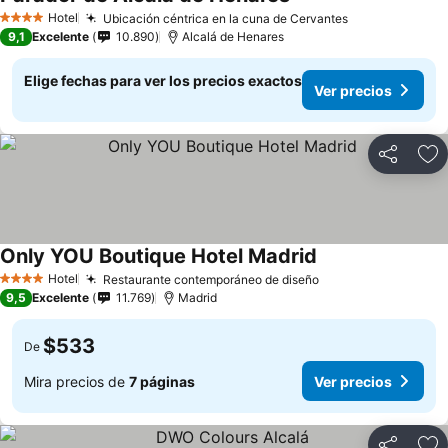
Hotel
Ubicación céntrica en la cuna de Cervantes
4 Estrellas
9,1
Excelente
10.890
Alcalá de Henares
Elige fechas para ver los precios exactos
Ver precios
Compartir
Ag
Only YOU Boutique Hotel Madrid
Hotel
Restaurante contemporáneo de diseño
4 Estrellas
9,5
Excelente
11.769
Madrid
$533
De
Mira precios de
7 páginas
Ver precios