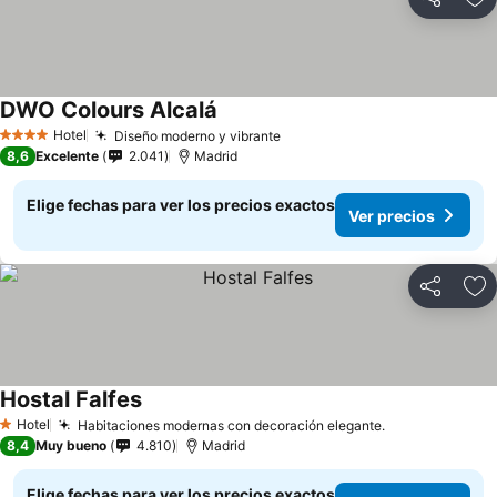
Compartir
Ag
DWO Colours Alcalá
Hotel
Diseño moderno y vibrante
4 Estrellas
8,6
Excelente
2.041
Madrid
Elige fechas para ver los precios exactos
Ver precios
Compartir
Ag
Hostal Falfes
Hotel
Habitaciones modernas con decoración elegante.
1 Estrellas
8,4
Muy bueno
4.810
Madrid
Elige fechas para ver los precios exactos