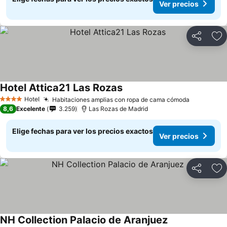
Ver precios
Compartir
Ag
Hotel Attica21 Las Rozas
Hotel
Habitaciones amplias con ropa de cama cómoda
4 Estrellas
8,6
Excelente
3.259
Las Rozas de Madrid
Elige fechas para ver los precios exactos
Ver precios
Compartir
Ag
NH Collection Palacio de Aranjuez