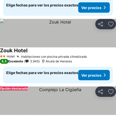
Elige fechas para ver los precios exactos
Ver precios
Compartir
Ag
Zouk Hotel
Hotel
Habitaciones con piscina privada climatizada
2 Estrellas
8,5
Excelente
3.945
Alcalá de Henares
Elige fechas para ver los precios exactos
Ver precios
Opción destacada
Compartir
Ag