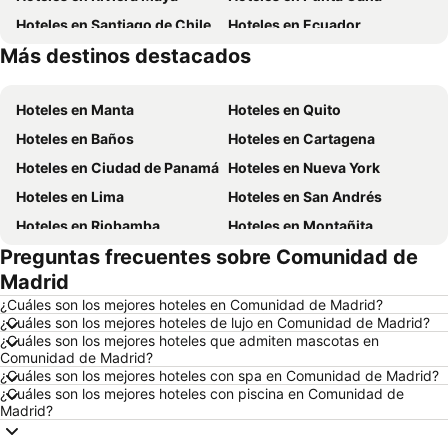
Hoteles en Santiago de Chile
Hoteles en Ecuador
Más destinos destacados
Hoteles en Panamá
Hoteles en Galápagos
Hoteles en Manta
Hoteles en Quito
Hoteles en Baños
Hoteles en Cartagena
Hoteles en Ciudad de Panamá
Hoteles en Nueva York
Hoteles en Lima
Hoteles en San Andrés
Hoteles en Riobamba
Hoteles en Montañita
Preguntas frecuentes sobre Comunidad de
Hoteles en Puerto López
Hoteles en Pedernales
Madrid
Hoteles en Miami
Hoteles en Roma
¿Cuáles son los mejores hoteles en Comunidad de Madrid?
Hoteles en Ambato
Hoteles en Cojimies
¿Cuáles son los mejores hoteles de lujo en Comunidad de Madrid?
¿Cuáles son los mejores hoteles que admiten mascotas en
Hoteles en Lisboa
Hoteles en Zorritos
Comunidad de Madrid?
Hoteles en Oporto
Hoteles en México
¿Cuáles son los mejores hoteles con spa en Comunidad de Madrid?
¿Cuáles son los mejores hoteles con piscina en Comunidad de
Hoteles en Chicago
Hoteles en Esmeraldas
Madrid?
Hoteles en Curazao
Hoteles en Guatemala