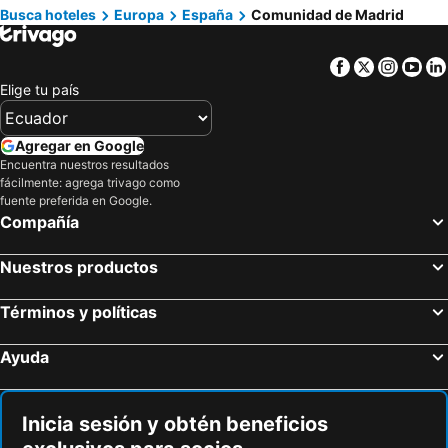
Hoteles en Santa Cruz
Hoteles en Colombia
Busca hoteles
Europa
España
Comunidad de Madrid
Hoteles en Campania
Hoteles en Manabí
Facebook
Twitter
Insta
Yo
Hoteles en Italia
Hoteles en Noruega
Elige tu país
Hoteles en Tailandia
Hoteles en Nueva Jersey
Hoteles en El Caribe
Hoteles en Lima
Agregar en Google
Hoteles en Tumbes
Hoteles en Orellana
Encuentra nuestros resultados
fácilmente: agrega trivago como
Hoteles en San Cristóbal
Hoteles en Isla de Santorini
fuente preferida en Google.
Compañía
Nuestros productos
Términos y políticas
Ayuda
Inicia sesión y obtén beneficios