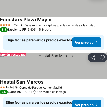
Eurostars Plaza Mayor
Hotel
Desayuno en la séptima planta con vistas a la ciudad
4 Estrellas
8,5
Excelente
6.405
Madrid
Elige fechas para ver los precios exactos
Ver precios
Opción destacada
Compartir
Ag
Hostal San Marcos
Hotel
Cerca de Parque Warner Madrid
2 Estrellas
7,5
Bueno
3.018
San Martín de la Vega
Elige fechas para ver los precios exactos
Ver precios