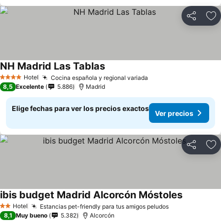
Compartir
Ag
NH Madrid Las Tablas
Hotel
Cocina española y regional variada
4 Estrellas
8,5
Excelente
5.886
Madrid
Elige fechas para ver los precios exactos
Ver precios
Compartir
Ag
ibis budget Madrid Alcorcón Móstoles
Hotel
Estancias pet-friendly para tus amigos peludos
2 Estrellas
8,1
Muy bueno
5.382
Alcorcón