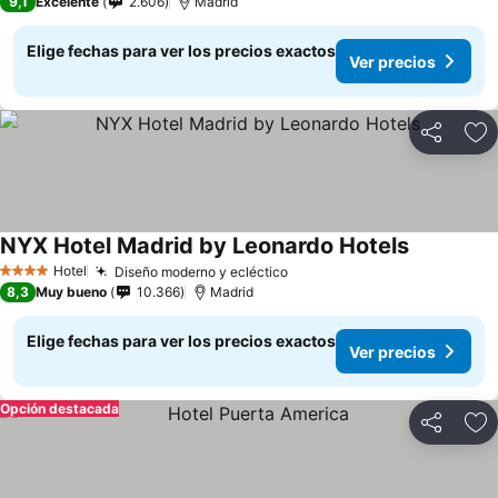
9,1
Excelente
2.606
Madrid
Elige fechas para ver los precios exactos
Ver precios
Compartir
Ag
NYX Hotel Madrid by Leonardo Hotels
Hotel
Diseño moderno y ecléctico
4 Estrellas
8,3
Muy bueno
10.366
Madrid
Elige fechas para ver los precios exactos
Ver precios
Opción destacada
Compartir
Ag