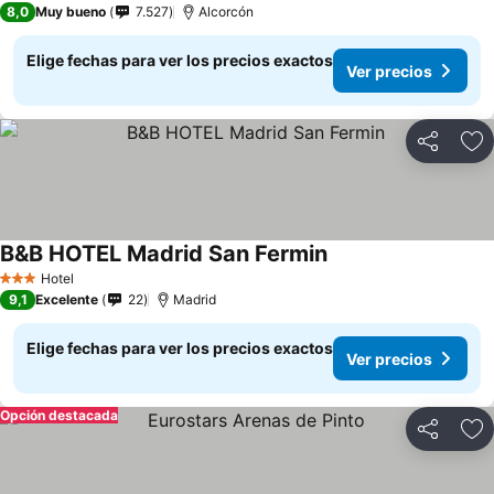
8,0
Muy bueno
7.527
Alcorcón
Elige fechas para ver los precios exactos
Ver precios
Compartir
Ag
B&B HOTEL Madrid San Fermin
Hotel
3 Estrellas
9,1
Excelente
22
Madrid
Elige fechas para ver los precios exactos
Ver precios
Opción destacada
Compartir
Ag