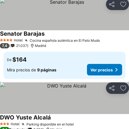
Compartir
Ag
Senator Barajas
Hotel
Cocina española auténtica en El Pato Mudo
4 Estrellas
7,4
21.037
Madrid
$164
De
Mira precios de
9 páginas
Ver precios
Compartir
Ag
DWO Yuste Alcalá
Hotel
Parking disponible en el hotel
3 Estrellas