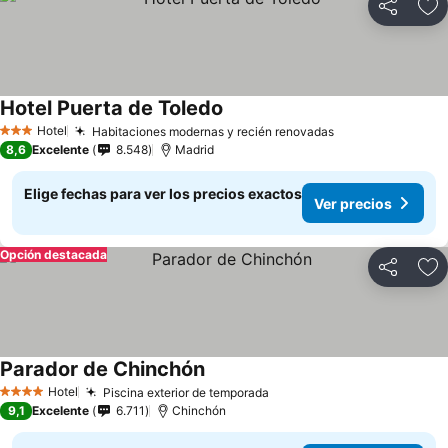
Compartir
Ag
Hotel Puerta de Toledo
Hotel
Habitaciones modernas y recién renovadas
3 Estrellas
8,6
Excelente
8.548
Madrid
Elige fechas para ver los precios exactos
Ver precios
Opción destacada
Compartir
Ag
Parador de Chinchón
Hotel
Piscina exterior de temporada
4 Estrellas
9,1
Excelente
6.711
Chinchón