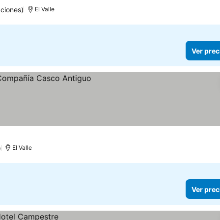
ciones)
El Valle
Ver prec
ecios
)
El Valle
Ver prec