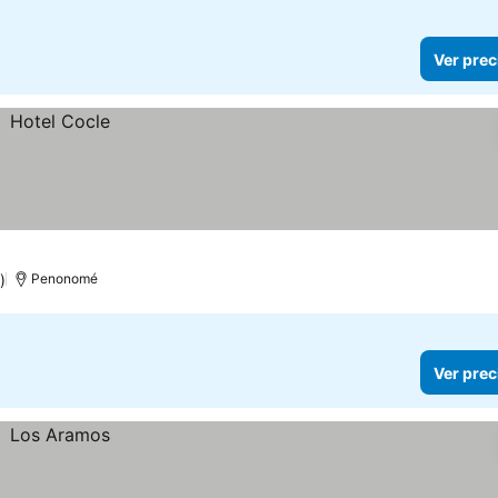
Ver prec
)
Penonomé
Ver prec