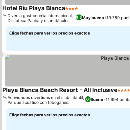
Hotel Riu Playa Blanca
4 Estrellas
Ver precios
Diversa gastronomía internacional,
Muy bueno
(19.759 punt
8,3
Discoteca Pacha y espectáculos
Ver precios
nocturnos
Elige fechas para ver los precios exactos
Playa Blanca Beach Resort - All Inclusive
4 Estr
Actividades divertidas en el club infantil,
Bueno
(11.694 punt
7,6
Parque acuático con toboganes
Ver precios
emocionantes
Elige fechas para ver los precios exactos