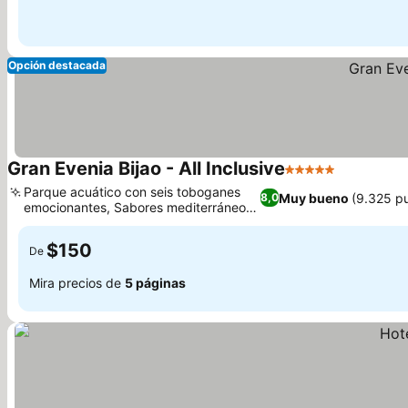
Opción destacada
Gran Evenia Bijao - All Inclusive
5 Estrellas
Ver preci
Parque acuático con seis toboganes
Muy bueno
(9.325 p
8,0
emocionantes, Sabores mediterráneos
Ver precios
en Los Olivos
$150
De
Mira precios de
5 páginas