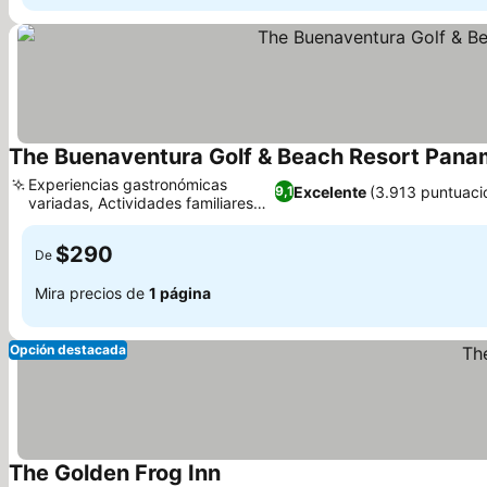
The Buenaventura Golf & Beach Resort Panam
Experiencias gastronómicas
Excelente
(3.913 puntuaci
9,1
variadas, Actividades familiares
Ver precios
divertidas
$290
De
Mira precios de
1 página
Opción destacada
The Golden Frog Inn
Ver precios