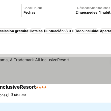
Check-in/out
Huéspedes/habitaciones
Fechas
2 huéspedes, 1 habit
elación gratuita
Hoteles
Puntuación: 8,0+
Todo incluido
Apart
nclusiveResort
4 Estrellas
Ver precios
ones)
Río Hato