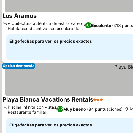
Los Aramos
Ver precios
Arquitectura auténtica de estilo 'vallero',
Excelente
(313 puntu
8,7
Habitación distintiva con escalera de
Ver precios
caracol
Elige fechas para ver los precios exactos
Opción destacada
Playa Blanca Vacations Rentals
3 Estrellas
Ver precios
Piscina infinita con vistas,
Muy bueno
(84 puntuaciones)
8,2
A
Restaurante familiar
Ver precios
Elige fechas para ver los precios exactos