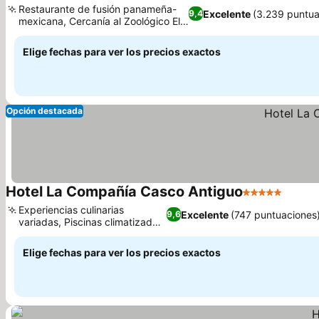
Restaurante de fusión panameña-
Excelente
(3.239 puntua
9,4
mexicana, Cercanía al Zoológico El
Ver precios
Nispero
Elige fechas para ver los precios exactos
Opción destacada
Hotel La Compañía Casco Antiguo
5 Estrellas
Ver pr
Experiencias culinarias
Excelente
(747 puntuaciones
9,6
variadas, Piscinas climatizadas
Ver precios
y frías
Elige fechas para ver los precios exactos