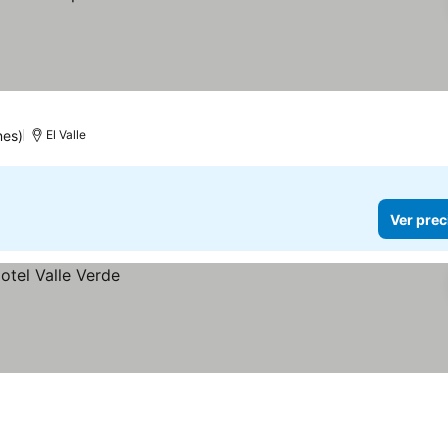
nes)
El Valle
Ver prec