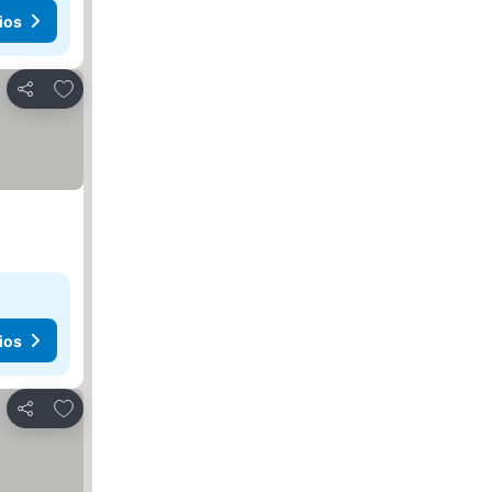
ios
Agregar a favoritos
Compartir
ios
Agregar a favoritos
Compartir