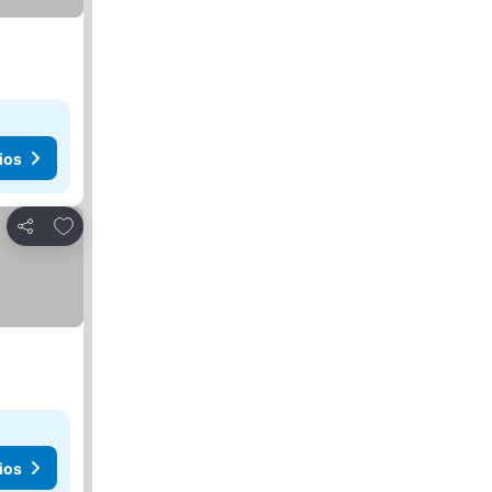
ios
Agregar a favoritos
Compartir
ios