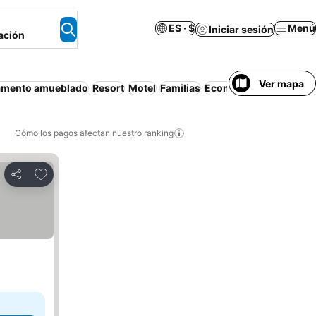
ES · $
Menú
Iniciar sesión
ación
Ver mapa
amento amueblado
Resort
Motel
Familias
Económico
Mascotas 
Cómo los pagos afectan nuestro ranking
Agregar a favoritos
Compartir