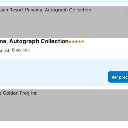
a, Autograph Collection
5 Estrellas
Ver precios
ones)
Río Hato
Ver prec