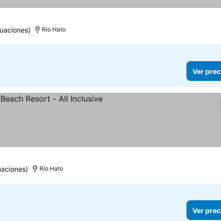
uaciones)
Río Hato
Ver prec
ellas
Ver precios
uaciones)
Río Hato
Ver prec