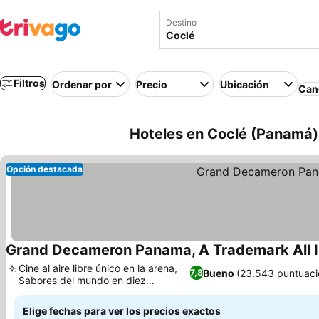
Destino
Filtros
Ordenar por
Precio
Ubicación
Canc
Hoteles en Coclé (Panamá)
Opción destacada
Grand Decameron Panama, A Trademark All I
Cine al aire libre único en la arena,
Bueno
(23.543 puntuaci
7,8
Sabores del mundo en diez
Ver precios
restaurantes
Elige fechas para ver los precios exactos