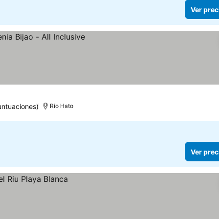
Ver prec
os
untuaciones)
Río Hato
Ver prec