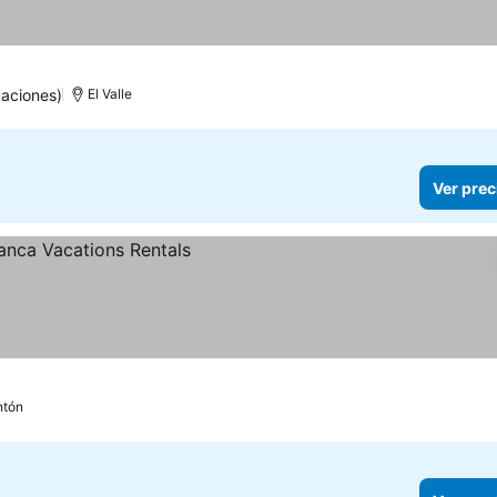
aciones)
El Valle
Ver prec
ntón