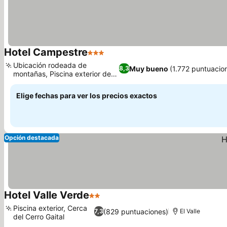
Hotel Campestre
3 Estrellas
Ver precios
Ubicación rodeada de
Muy bueno
(1.772 puntuacio
8,3
montañas, Piscina exterior de
Ver precios
agua de río
Elige fechas para ver los precios exactos
Opción destacada
Hotel Valle Verde
2 Estrellas
Ver precios
Piscina exterior, Cerca
(829 puntuaciones)
7,3
El Valle
del Cerro Gaital
Ver precios