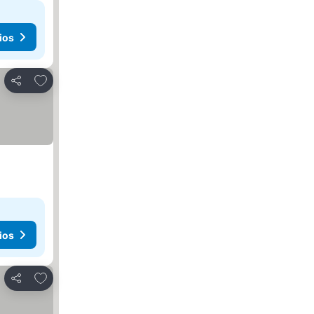
ios
Agregar a favoritos
Compartir
ios
Agregar a favoritos
Compartir