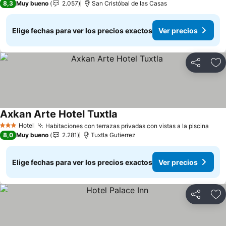
8,3
Muy bueno
2.057
San Cristóbal de las Casas
Elige fechas para ver los precios exactos
Ver precios
Compartir
Ag
Axkan Arte Hotel Tuxtla
Hotel
Habitaciones con terrazas privadas con vistas a la piscina
3 Estrellas
8,0
Muy bueno
2.281
Tuxtla Gutierrez
Elige fechas para ver los precios exactos
Ver precios
Compartir
Ag