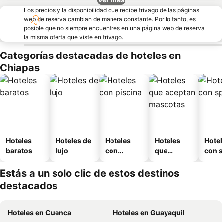
Los precios y la disponibilidad que recibe trivago de las páginas
web de reserva cambian de manera constante. Por lo tanto, es
posible que no siempre encuentres en una página web de reserva
la misma oferta que viste en trivago.
Categorías destacadas de hoteles en
Chiapas
Hoteles
Hoteles de
Hoteles
Hoteles
Hote
baratos
lujo
con
que
con 
piscina
aceptan
mascotas
Estás a un solo clic de estos destinos
destacados
Hoteles en Cuenca
Hoteles en Guayaquil