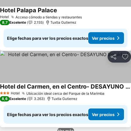
Hotel Palapa Palace
Hotel
Acceso cómodo a tiendas y restaurantes
8,7
Excelente
2.155
Tuxtla Gutierrez
Elige fechas para ver los precios exactos
Ver precios
Compartir
Ag
Hotel del Carmen, en el Centro- DESAYUNO Incluido !
Hotel
Ubicación ideal cerca del Parque de la Marimba
3 Estrellas
8,6
Excelente
3.263
Tuxtla Gutierrez
Elige fechas para ver los precios exactos
Ver precios
Ver más