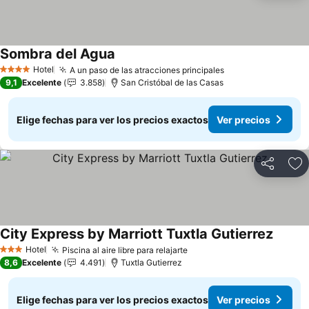
Sombra del Agua
Hotel
A un paso de las atracciones principales
4 Estrellas
9,1
Excelente
3.858
San Cristóbal de las Casas
Elige fechas para ver los precios exactos
Ver precios
Compartir
Ag
City Express by Marriott Tuxtla Gutierrez
Hotel
Piscina al aire libre para relajarte
3 Estrellas
8,6
Excelente
4.491
Tuxtla Gutierrez
Elige fechas para ver los precios exactos
Ver precios