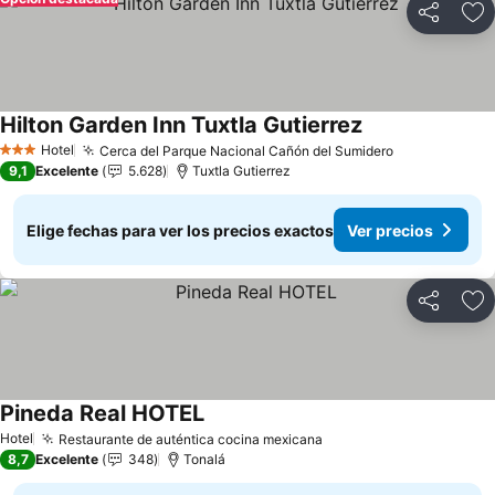
Compartir
Ag
Hilton Garden Inn Tuxtla Gutierrez
Hotel
Cerca del Parque Nacional Cañón del Sumidero
3 Estrellas
9,1
Excelente
5.628
Tuxtla Gutierrez
Elige fechas para ver los precios exactos
Ver precios
Compartir
Ag
Pineda Real HOTEL
Hotel
Restaurante de auténtica cocina mexicana
8,7
Excelente
348
Tonalá