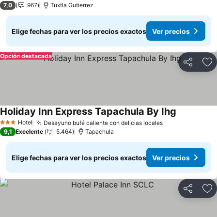
7,0
967
Tuxtla Gutierrez
Elige fechas para ver los precios exactos
Ver precios
Opción destacada
Compartir
Ag
Holiday Inn Express Tapachula By Ihg
Hotel
Desayuno bufé caliente con delicias locales
3 Estrellas
9,1
Excelente
5.464
Tapachula
Elige fechas para ver los precios exactos
Ver precios
Compartir
Ag