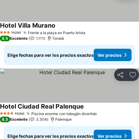
Hotel Villa Murano
Hotel
Frente a la playa en Puerto Arista
3 Estrellas
8,5
Excelente
1.111
Tonalá
Elige fechas para ver los precios exactos
Ver precios
Compartir
Ag
Hotel Ciudad Real Palenque
Hotel
Piscina enorme con tobogán divertido
4 Estrellas
8,5
Excelente
3.304
Palenque
Elige fechas para ver los precios exactos
Ver precios