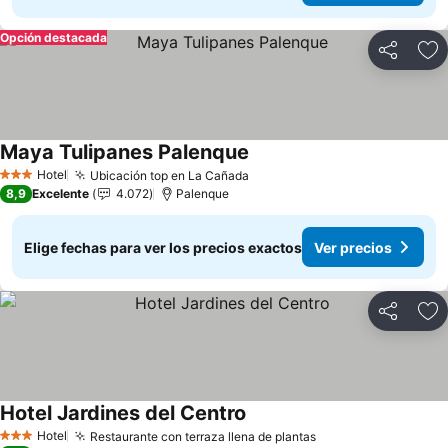
Opción destacada
Compartir
Ag
Maya Tulipanes Palenque
Hotel
Ubicación top en La Cañada
3 Estrellas
8,9
Excelente
4.072
Palenque
Elige fechas para ver los precios exactos
Ver precios
Compartir
Ag
Hotel Jardines del Centro
Hotel
Restaurante con terraza llena de plantas
3 Estrellas