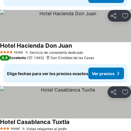
Compartir
Ag
Hotel Hacienda Don Juan
Hotel
Servicio de conserjería dedicado
4 Estrellas
8,9
Excelente
1.945
San Cristóbal de las Casas
Elige fechas para ver los precios exactos
Ver precios
Compartir
Ag
Hotel Casablanca Tuxtla
Hotel
Vistas relajantes al jardín
3 Estrellas