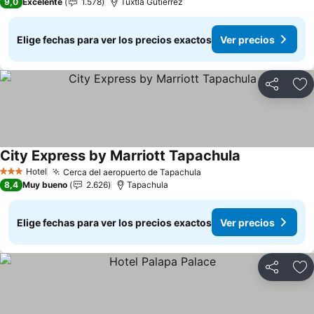
9,0
Excelente
1.578
Tuxtla Gutierrez
Elige fechas para ver los precios exactos
Ver precios
Compartir
Ag
City Express by Marriott Tapachula
Hotel
Cerca del aeropuerto de Tapachula
3 Estrellas
8,4
Muy bueno
2.626
Tapachula
Elige fechas para ver los precios exactos
Ver precios
Compartir
Ag