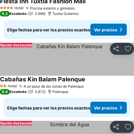
Fiesta Inn Tuxtla Fashion Mall
Hotel
Piscina exterior y gimnasio
4 Estrellas
9,2
Excelente
3.999
Tuxtla Gutierrez
Elige fechas para ver los precios exactos
Ver precios
Opción destacada
Compartir
Ag
Cabañas Kin Balam Palenque
Hotel
A un paso de las ruinas de Palenque
2 Estrellas
8,8
Excelente
3.872
Palenque
Elige fechas para ver los precios exactos
Ver precios
Opción destacada
Compartir
Ag