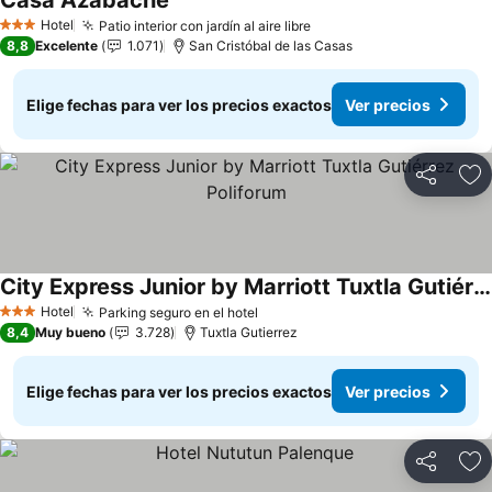
Casa Azabache
Hotel
Patio interior con jardín al aire libre
3 Estrellas
8,8
Excelente
1.071
San Cristóbal de las Casas
Elige fechas para ver los precios exactos
Ver precios
Compartir
Ag
City Express Junior by Marriott Tuxtla Gutiérrez Poliforum
Hotel
Parking seguro en el hotel
3 Estrellas
8,4
Muy bueno
3.728
Tuxtla Gutierrez
Elige fechas para ver los precios exactos
Ver precios
Compartir
Ag