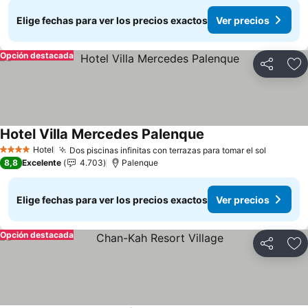
Elige fechas para ver los precios exactos
Ver precios
Opción destacada
Compartir
Ag
Hotel Villa Mercedes Palenque
Hotel
Dos piscinas infinitas con terrazas para tomar el sol
4 Estrellas
8,8
Excelente
4.703
Palenque
Elige fechas para ver los precios exactos
Ver precios
Opción destacada
Compartir
Ag