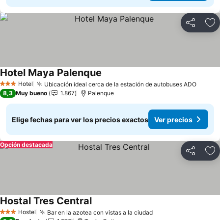
Compartir
Ag
Hotel Maya Palenque
Hotel
Ubicación ideal cerca de la estación de autobuses ADO
3 Estrellas
8,3
Muy bueno
1.867
Palenque
Elige fechas para ver los precios exactos
Ver precios
Opción destacada
Compartir
Ag
Hostal Tres Central
Hostel
Bar en la azotea con vistas a la ciudad
3 Estrellas