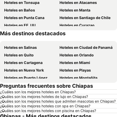
Hoteles en Tonsupa
Hoteles en Atacames
Hoteles en Baños
Hoteles en Manta
Hoteles en Punta Cana
Hoteles en Santiago de Chile
Hoteles en EE. UU.
Hoteles en Curazao
Más destinos destacados
Hoteles en Lima
Hoteles en Santa Cruz
Hoteles en Salinas
Hoteles en Ciudad de Panamá
Hoteles en Quito
Hoteles en Orlando
Hoteles en Cartagena
Hoteles en Miami
Hoteles en Nueva York
Hoteles en Playas
Hoteles en Puerto López
Hoteles en Montañita
Preguntas frecuentes sobre Chiapas
Hoteles en Zorritos
Hoteles en Madrid
¿Cuáles son los mejores hoteles en Chiapas?
Hoteles en Roma
Hoteles en Bogotá
¿Cuáles son los mejores hoteles de lujo en Chiapas?
Hoteles en Riobamba
Hoteles en París
¿Cuáles son los mejores hoteles que admiten mascotas en Chiapas?
¿Cuáles son los mejores hoteles con spa en Chiapas?
Hoteles en Ambato
Hoteles en Ibarra
¿Cuáles son los mejores hoteles con piscina en Chiapas?
Chiapas - Más destinos destacados
Hoteles en Loja
Hoteles en Chicago