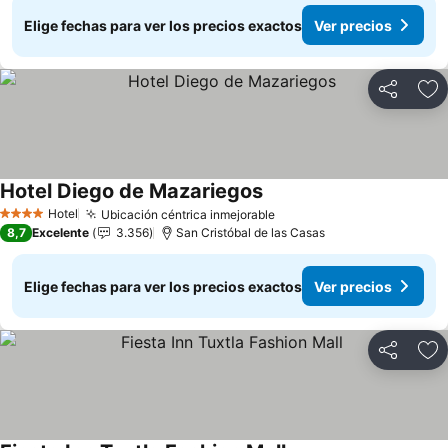
Elige fechas para ver los precios exactos
Ver precios
Compartir
Ag
Hotel Diego de Mazariegos
Hotel
Ubicación céntrica inmejorable
4 Estrellas
8,7
Excelente
3.356
San Cristóbal de las Casas
Elige fechas para ver los precios exactos
Ver precios
Compartir
Ag