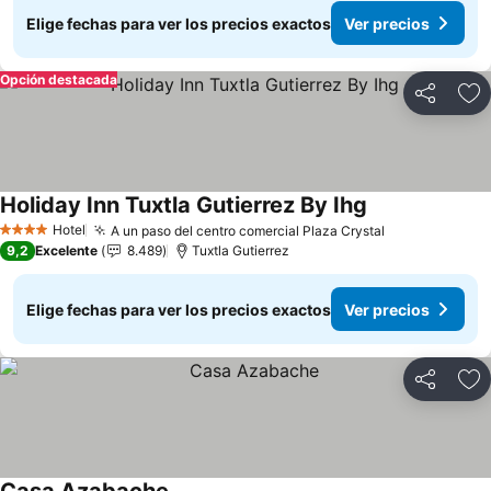
Elige fechas para ver los precios exactos
Ver precios
Opción destacada
Compartir
Ag
Holiday Inn Tuxtla Gutierrez By Ihg
Hotel
A un paso del centro comercial Plaza Crystal
4 Estrellas
9,2
Excelente
8.489
Tuxtla Gutierrez
Elige fechas para ver los precios exactos
Ver precios
Compartir
Ag