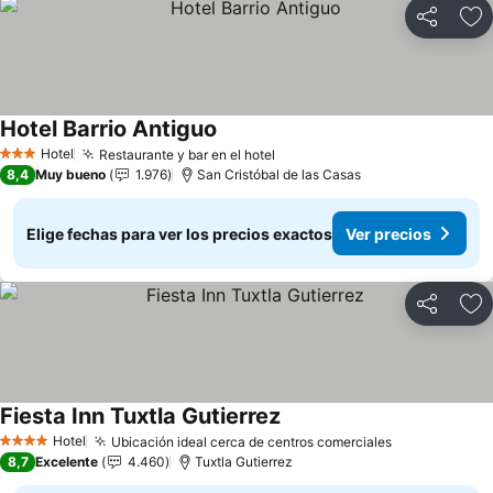
Compartir
Ag
Hotel Barrio Antiguo
Hotel
Restaurante y bar en el hotel
3 Estrellas
8,4
Muy bueno
1.976
San Cristóbal de las Casas
Elige fechas para ver los precios exactos
Ver precios
Compartir
Ag
Fiesta Inn Tuxtla Gutierrez
Hotel
Ubicación ideal cerca de centros comerciales
4 Estrellas
8,7
Excelente
4.460
Tuxtla Gutierrez