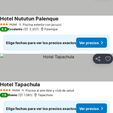
Hotel Nututun Palenque
Hotel
Piscina exterior con jacuzzi
3 Estrellas
8,8
Excelente
3.357
Palenque
Elige fechas para ver los precios exactos
Ver precios
Compartir
Ag
Hotel Tapachula
Hotel
Piscina al aire libre y club de salud
4 Estrellas
7,6
Bueno
1.581
Tapachula
Elige fechas para ver los precios exactos
Ver precios