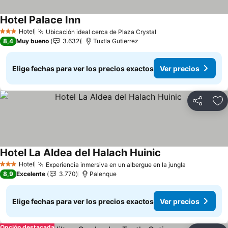
Hotel Palace Inn
Hotel
Ubicación ideal cerca de Plaza Crystal
3 Estrellas
8,4
Muy bueno
3.632
Tuxtla Gutierrez
Elige fechas para ver los precios exactos
Ver precios
Compartir
Ag
Hotel La Aldea del Halach Huinic
Hotel
Experiencia inmersiva en un albergue en la jungla
3 Estrellas
8,9
Excelente
3.770
Palenque
Elige fechas para ver los precios exactos
Ver precios
Opción destacada