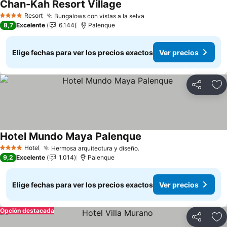
Chan-Kah Resort Village
Resort
Bungalows con vistas a la selva
4 Estrellas
8,7
Excelente
6.144
Palenque
Elige fechas para ver los precios exactos
Ver precios
Compartir
Ag
Hotel Mundo Maya Palenque
Hotel
Hermosa arquitectura y diseño.
4 Estrellas
9,2
Excelente
1.014
Palenque
Elige fechas para ver los precios exactos
Ver precios
Opción destacada
Compartir
Ag