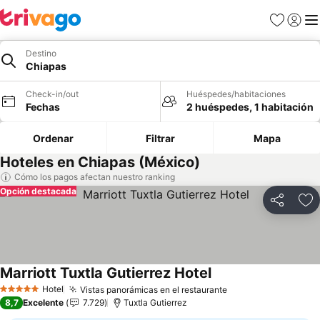
Favoritos
Iniciar 
Me
Destino
Chiapas
Check-in/out
Huéspedes/habitaciones
Fechas
2 huéspedes, 1 habitación
Ordenar
Filtrar
Mapa
Hoteles en Chiapas (México)
Cómo los pagos afectan nuestro ranking
Opción destacada
Compartir
Ag
Marriott Tuxtla Gutierrez Hotel
Hotel
Vistas panorámicas en el restaurante
5 Estrellas
8,7
Excelente
7.729
Tuxtla Gutierrez