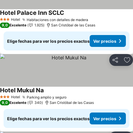
Hotel Palace Inn SCLC
Hotel
Habitaciones con detalles de madera
3 Estrellas
9,0
Excelente
1.925
San Cristóbal de las Casas
Elige fechas para ver los precios exactos
Ver precios
Compartir
Ag
Hotel Mukul Na
Hotel
Parking amplio y seguro
3 Estrellas
9,0
Excelente
340
San Cristóbal de las Casas
Elige fechas para ver los precios exactos
Ver precios