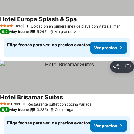
Hotel Europa Splash & Spa
Hotel
Ubicación en primera línea de playa con vistas al mar
4 Estrellas
8,2
Muy bueno
5.245
Malgrat de Mar
Elige fechas para ver los precios exactos
Ver precios
Compartir
Ag
Hotel Brisamar Suites
Hotel
Restaurante buffet con cocina variada
3 Estrellas
8,3
Muy bueno
3.235
Comarruga
Elige fechas para ver los precios exactos
Ver precios