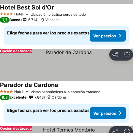
Hotel Best Sol d'Or
Hotel
Ubicación práctica cerca de todo
4 Estrellas
7,7
Bueno
5.714
Vilaseca
Elige fechas para ver los precios exactos
Ver precios
Opción destacada
Compartir
Ag
Parador de Cardona
Hotel
Vistas panorámicas a la campiña catalana
4 Estrellas
8,8
Excelente
7.848
Cardona
Elige fechas para ver los precios exactos
Ver precios
Opción destacada