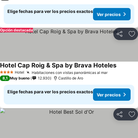
Elige fechas para ver los precios exactos
Ver precios
Opción destacada
Compartir
Ag
Hotel Cap Roig & Spa by Brava Hoteles
Hotel
Habitaciones con vistas panorámicas al mar
4 Estrellas
8,1
Muy bueno
12.930
Castillo de Aro
Elige fechas para ver los precios exactos
Ver precios
Compartir
Ag