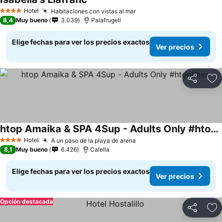
Hotel
Habitaciones con vistas al mar
4 Estrellas
8,4
Muy bueno
3.039
Palafrugell
Elige fechas para ver los precios exactos
Ver precios
Compartir
Ag
htop Amaika & SPA 4Sup - Adults Only #htopBliss
Hotel
A un paso de la playa de arena
4 Estrellas
8,1
Muy bueno
6.426
Calella
Elige fechas para ver los precios exactos
Ver precios
Opción destacada
Compartir
Ag