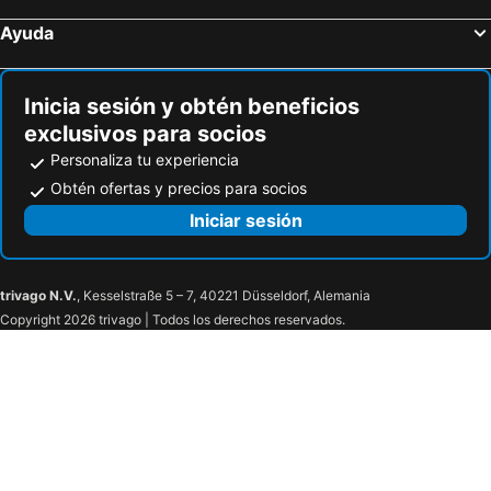
Hoteles en Granollers
Hoteles en Viladecans
Ayuda
Hoteles en Olot
Hoteles en Comarruga
Hoteles en Viella
Hoteles en Palamòs
Inicia sesión y obtén beneficios
exclusivos para socios
Personaliza tu experiencia
Obtén ofertas y precios para socios
Iniciar sesión
trivago N.V.
, Kesselstraße 5 – 7, 40221 Düsseldorf, Alemania
Copyright 2026 trivago | Todos los derechos reservados.