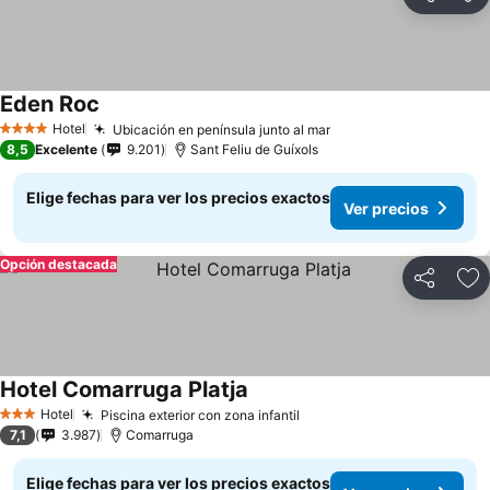
Compartir
Ag
Eden Roc
Hotel
Ubicación en península junto al mar
4 Estrellas
8,5
Excelente
9.201
Sant Feliu de Guíxols
Elige fechas para ver los precios exactos
Ver precios
Opción destacada
Compartir
Ag
Hotel Comarruga Platja
Hotel
Piscina exterior con zona infantil
3 Estrellas
7,1
3.987
Comarruga
Elige fechas para ver los precios exactos