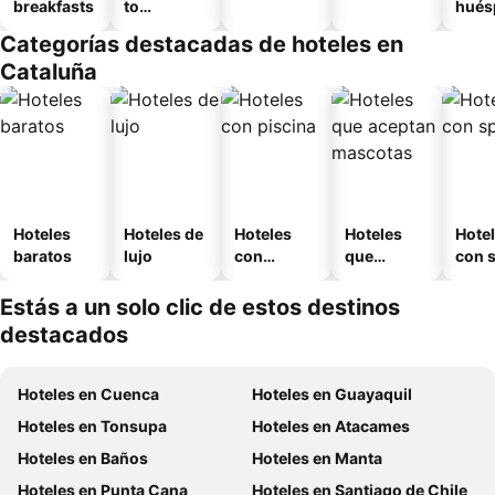
breakfasts
to
hués
amueblad
Categorías destacadas de hoteles en
o
Cataluña
Hoteles
Hoteles de
Hoteles
Hoteles
Hote
baratos
lujo
con
que
con 
piscina
aceptan
mascotas
Estás a un solo clic de estos destinos
destacados
Hoteles en Cuenca
Hoteles en Guayaquil
Hoteles en Tonsupa
Hoteles en Atacames
Hoteles en Baños
Hoteles en Manta
Hoteles en Punta Cana
Hoteles en Santiago de Chile