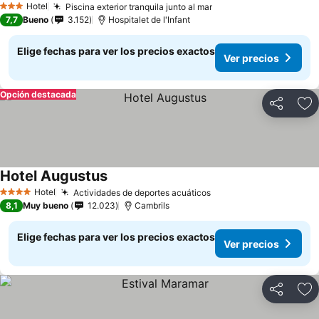
Hotel
Piscina exterior tranquila junto al mar
3 Estrellas
7,7
Bueno
3.152
Hospitalet de l'Infant
Elige fechas para ver los precios exactos
Ver precios
Opción destacada
Compartir
Ag
Hotel Augustus
Hotel
Actividades de deportes acuáticos
4 Estrellas
8,1
Muy bueno
12.023
Cambrils
Elige fechas para ver los precios exactos
Ver precios
Compartir
Ag