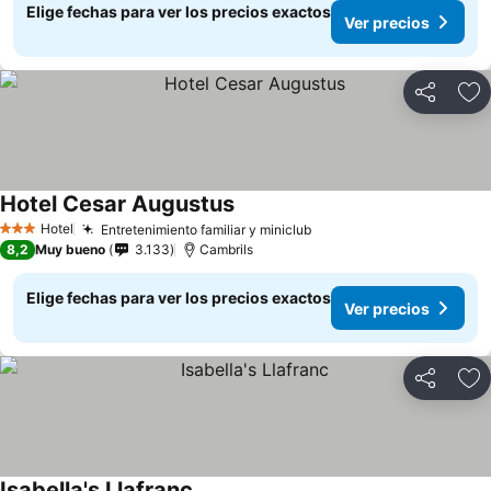
Elige fechas para ver los precios exactos
Ver precios
Compartir
Ag
Hotel Cesar Augustus
Hotel
Entretenimiento familiar y miniclub
3 Estrellas
8,2
Muy bueno
3.133
Cambrils
Elige fechas para ver los precios exactos
Ver precios
Compartir
Ag
Isabella's Llafranc