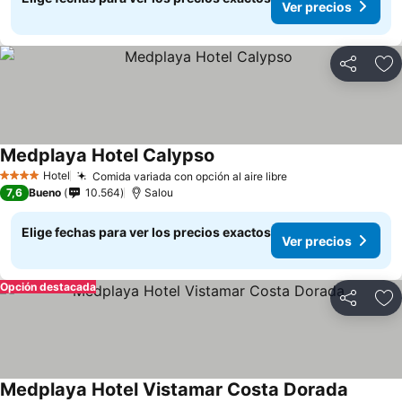
Ver precios
Compartir
Ag
Medplaya Hotel Calypso
Hotel
Comida variada con opción al aire libre
4 Estrellas
7,6
Bueno
10.564
Salou
Elige fechas para ver los precios exactos
Ver precios
Opción destacada
Compartir
Ag
Medplaya Hotel Vistamar Costa Dorada