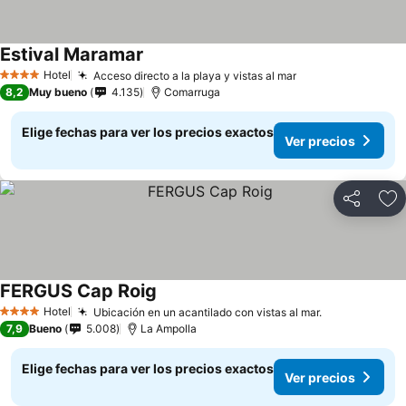
Estival Maramar
Hotel
Acceso directo a la playa y vistas al mar
4 Estrellas
8,2
Muy bueno
4.135
Comarruga
Elige fechas para ver los precios exactos
Ver precios
Compartir
Ag
FERGUS Cap Roig
Hotel
Ubicación en un acantilado con vistas al mar.
4 Estrellas
7,9
Bueno
5.008
La Ampolla
Elige fechas para ver los precios exactos
Ver precios