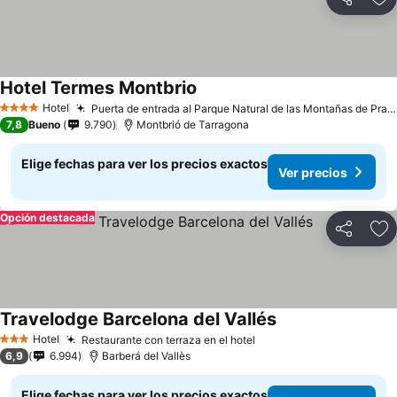
Compartir
Ag
Hotel Termes Montbrio
Hotel
Puerta de entrada al Parque Natural de las Montañas de Prades
4 Estrellas
7,8
Bueno
9.790
Montbrió de Tarragona
Elige fechas para ver los precios exactos
Ver precios
Opción destacada
Compartir
Ag
Travelodge Barcelona del Vallés
Hotel
Restaurante con terraza en el hotel
3 Estrellas
6,9
6.994
Barberá del Vallès
Elige fechas para ver los precios exactos