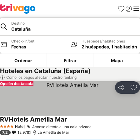
Favoritos
Iniciar 
Me
Destino
Cataluña
Check-in/out
Huéspedes/habitaciones
Fechas
2 huéspedes, 1 habitación
Ordenar
Filtrar
Mapa
Hoteles en Cataluña (España)
Cómo los pagos afectan nuestro ranking
Opción destacada
Compartir
Ag
RVHotels Ametlla Mar
Hotel
Acceso directo a una cala privada
4 Estrellas
7,2
12.978
La Ametlla de Mar