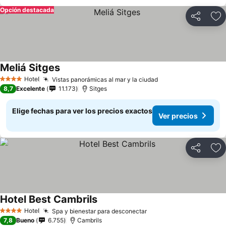
Opción destacada
Compartir
Ag
Meliá Sitges
Hotel
Vistas panorámicas al mar y la ciudad
4 Estrellas
8,7
Excelente
11.173
Sitges
Elige fechas para ver los precios exactos
Ver precios
Compartir
Ag
Hotel Best Cambrils
Hotel
Spa y bienestar para desconectar
4 Estrellas
7,8
Bueno
6.755
Cambrils