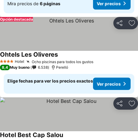
Mira precios de
6 páginas
Ver precios
Opción destacada
Compartir
Ag
Ohtels Les Oliveres
Hotel
Ocho piscinas para todos los gustos
4 Estrellas
8,4
Muy bueno
6.538
Perelló
Elige fechas para ver los precios exactos
Ver precios
Compartir
Ag
Hotel Best Cap Salou