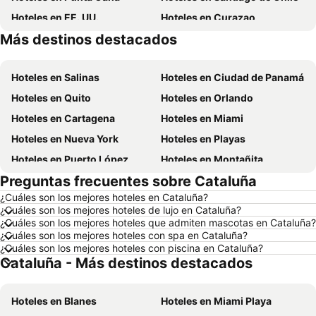
Hoteles en EE. UU.
Hoteles en Curazao
Más destinos destacados
Hoteles en Lima
Hoteles en Santa Cruz
Hoteles en Salinas
Hoteles en Ciudad de Panamá
Hoteles en Quito
Hoteles en Orlando
Hoteles en Cartagena
Hoteles en Miami
Hoteles en Nueva York
Hoteles en Playas
Hoteles en Puerto López
Hoteles en Montañita
Preguntas frecuentes sobre Cataluña
Hoteles en Zorritos
Hoteles en Madrid
¿Cuáles son los mejores hoteles en Cataluña?
Hoteles en Roma
Hoteles en Bogotá
¿Cuáles son los mejores hoteles de lujo en Cataluña?
Hoteles en Riobamba
Hoteles en París
¿Cuáles son los mejores hoteles que admiten mascotas en Cataluña?
¿Cuáles son los mejores hoteles con spa en Cataluña?
Hoteles en Ambato
Hoteles en Ibarra
¿Cuáles son los mejores hoteles con piscina en Cataluña?
Cataluña - Más destinos destacados
Hoteles en Loja
Hoteles en Chicago
Hoteles en Ecuador
Hoteles en Colombia
Hoteles en Blanes
Hoteles en Miami Playa
Hoteles en Panamá
Hoteles en Galápagos