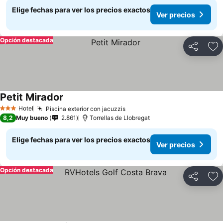
Elige fechas para ver los precios exactos
Ver precios
Opción destacada
Compartir
Ag
Petit Mirador
Hotel
Piscina exterior con jacuzzis
3 Estrellas
8,2
Muy bueno
2.861
Torrellas de Llobregat
Elige fechas para ver los precios exactos
Ver precios
Opción destacada
Compartir
Ag