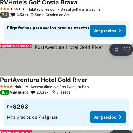
RVHotels Golf Costa Brava
Hotel
Habitaciones con vistas al golf o a la piscina
3 Estrellas
7,4
3.534
Santa Cristina de Aro
Elige fechas para ver los precios exactos
Ver precios
Opción destacada
Compartir
Ag
PortAventura Hotel Gold River
Hotel
Acceso directo a PortAventura Park
4 Estrellas
8,3
Muy bueno
20.397
Vilaseca
$263
De
Mira precios de
7 páginas
Ver precios
Opción destacada