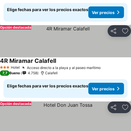
Elige fechas para ver los precios exactos
Ver precios
Opción destacada
Compartir
Ag
4R Miramar Calafell
Hotel
Acceso directo a la playa y al paseo marítimo
3 Estrellas
7,7
Bueno
4.758
Calafell
Elige fechas para ver los precios exactos
Ver precios
Opción destacada
Compartir
Ag