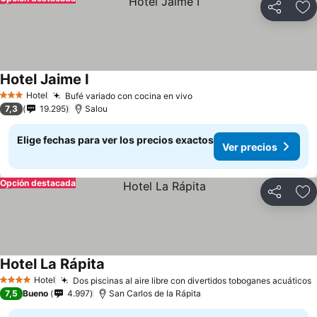
Compartir
Ag
Hotel Jaime I
Hotel
Bufé variado con cocina en vivo
3 Estrellas
7,3
19.295
Salou
Elige fechas para ver los precios exactos
Ver precios
Opción destacada
Compartir
Ag
Hotel La Rápita
Hotel
Dos piscinas al aire libre con divertidos toboganes acuáticos
4 Estrellas
7,5
Bueno
4.997
San Carlos de la Rápita