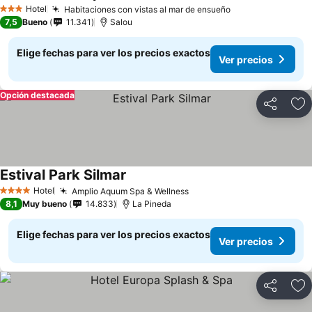
Hotel
Habitaciones con vistas al mar de ensueño
3 Estrellas
7,5
Bueno
11.341
Salou
Elige fechas para ver los precios exactos
Ver precios
Opción destacada
Compartir
Ag
Estival Park Silmar
Hotel
Amplio Aquum Spa & Wellness
4 Estrellas
8,1
Muy bueno
14.833
La Pineda
Elige fechas para ver los precios exactos
Ver precios
Compartir
Ag