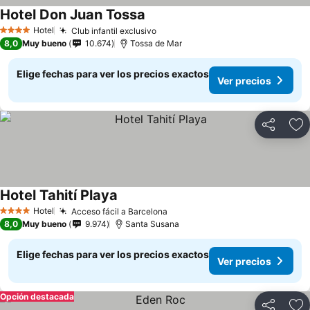
Hotel Don Juan Tossa
Hotel
Club infantil exclusivo
4 Estrellas
8,0
Muy bueno
10.674
Tossa de Mar
Elige fechas para ver los precios exactos
Ver precios
Compartir
Ag
Hotel Tahití Playa
Hotel
Acceso fácil a Barcelona
4 Estrellas
8,0
Muy bueno
9.974
Santa Susana
Elige fechas para ver los precios exactos
Ver precios
Opción destacada