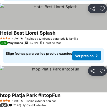
Compartir
Ag
Hotel Best Lloret Splash
Hotel
Piscinas y tumbonas para toda la familia
4 Estrellas
8,0
Muy bueno
5.752
Lloret de Mar
Elige fechas para ver los precios exactos
Ver precios
Compartir
Ag
htop Platja Park #htopFun
Hotel
Piscina exterior con bar
4 Estrellas
7,4
7.126
Castillo de Aro