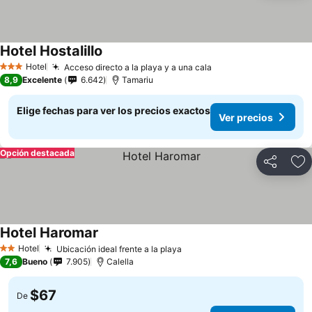
Hotel Hostalillo
Hotel
Acceso directo a la playa y a una cala
3 Estrellas
8,9
Excelente
6.642
Tamariu
Elige fechas para ver los precios exactos
Ver precios
Opción destacada
Compartir
Ag
Hotel Haromar
Hotel
Ubicación ideal frente a la playa
2 Estrellas
7,6
Bueno
7.905
Calella
$67
De