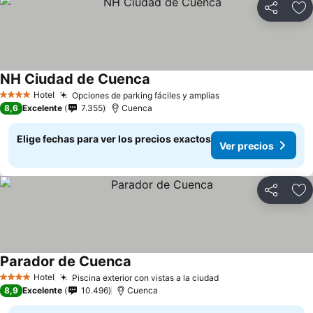
Compartir
Ag
NH Ciudad de Cuenca
Ver precios
Hotel
Opciones de parking fáciles y amplias
Ver precios
4 Estrellas
8,6
Excelente
7.355
Cuenca
Elige fechas para ver los precios exactos
Ver precios
Compartir
Ag
Parador de Cuenca
Ver precios
Hotel
Piscina exterior con vistas a la ciudad
Ver precios
4 Estrellas
8,9
Excelente
10.496
Cuenca