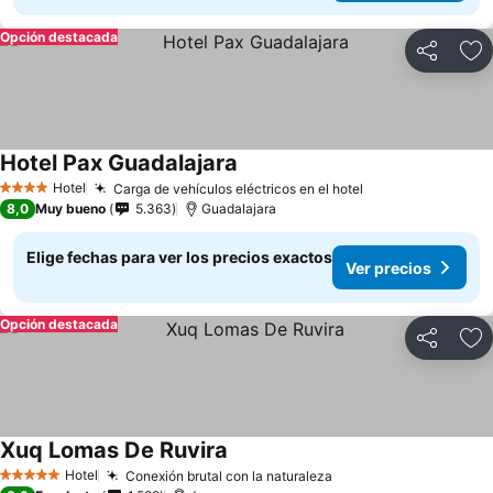
Opción destacada
Compartir
Ag
Hotel Pax Guadalajara
Ver precios
Hotel
Carga de vehículos eléctricos en el hotel
Ver precios
4 Estrellas
8,0
Muy bueno
5.363
Guadalajara
Elige fechas para ver los precios exactos
Ver precios
Opción destacada
Compartir
Ag
Xuq Lomas De Ruvira
Ver precios
Hotel
Conexión brutal con la naturaleza
Ver precios
5 Estrellas