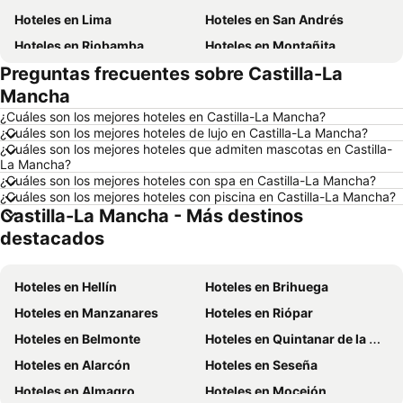
Hoteles en Lima
Hoteles en San Andrés
Hoteles en Riobamba
Hoteles en Montañita
Preguntas frecuentes sobre Castilla-La
Hoteles en Puerto López
Hoteles en Pedernales
Mancha
Hoteles en Miami
Hoteles en Roma
¿Cuáles son los mejores hoteles en Castilla-La Mancha?
Hoteles en Ambato
Hoteles en Cojimies
¿Cuáles son los mejores hoteles de lujo en Castilla-La Mancha?
¿Cuáles son los mejores hoteles que admiten mascotas en Castilla-
Hoteles en Lisboa
Hoteles en Zorritos
La Mancha?
Hoteles en Oporto
Hoteles en México
¿Cuáles son los mejores hoteles con spa en Castilla-La Mancha?
¿Cuáles son los mejores hoteles con piscina en Castilla-La Mancha?
Hoteles en Galápagos
Hoteles en Esmeraldas
Castilla-La Mancha - Más destinos
Hoteles en Curazao
Hoteles en Guatemala
destacados
Hoteles en Santa Cruz
Hoteles en Colombia
Hoteles en Campania
Hoteles en Manabí
Hoteles en Hellín
Hoteles en Brihuega
Hoteles en Italia
Hoteles en Noruega
Hoteles en Manzanares
Hoteles en Riópar
Hoteles en Tailandia
Hoteles en Nueva Jersey
Hoteles en Belmonte
Hoteles en Quintanar de la Orden
Hoteles en El Caribe
Hoteles en Lima
Hoteles en Alarcón
Hoteles en Seseña
Hoteles en Tumbes
Hoteles en Orellana
Hoteles en Almagro
Hoteles en Mocejón