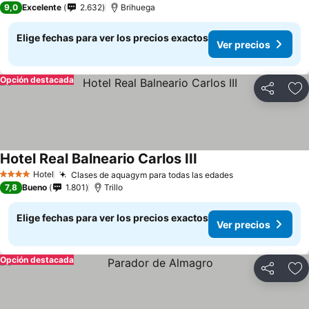
9,0
Excelente
2.632
Brihuega
Elige fechas para ver los precios exactos
Ver precios
Opción destacada
Compartir
Ag
Hotel Real Balneario Carlos III
Ver precios
Hotel
Clases de aquagym para todas las edades
Ver precios
4 Estrellas
7,8
Bueno
1.801
Trillo
Elige fechas para ver los precios exactos
Ver precios
Opción destacada
Compartir
Ag