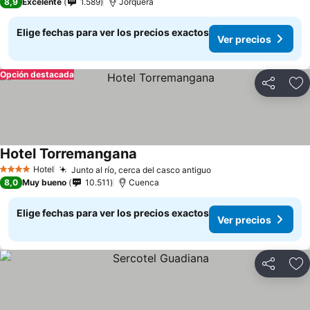
8,9
Excelente
1.589
Jorquera
Elige fechas para ver los precios exactos
Ver precios
Opción destacada
Compartir
Ag
Hotel Torremangana
Ver precios
Hotel
Junto al río, cerca del casco antiguo
Ver precios
4 Estrellas
8,0
Muy bueno
10.511
Cuenca
Elige fechas para ver los precios exactos
Ver precios
Compartir
Ag