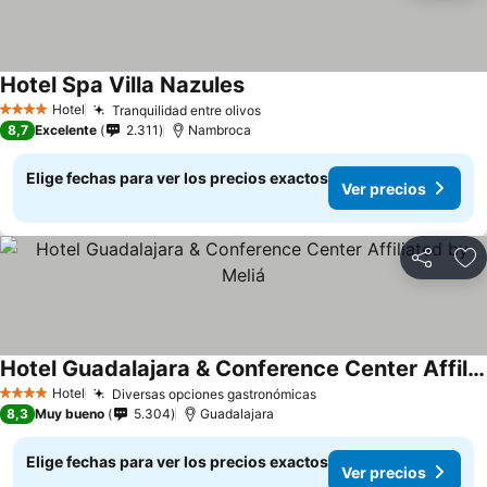
Hotel Spa Villa Nazules
Ver precios
Hotel
Tranquilidad entre olivos
Ver precios
4 Estrellas
8,7
Excelente
2.311
Nambroca
Elige fechas para ver los precios exactos
Ver precios
Compartir
Ag
Hotel Guadalajara & Conference Center Affiliated by Meliá
Ver precios
Hotel
Diversas opciones gastronómicas
Ver precios
4 Estrellas
8,3
Muy bueno
5.304
Guadalajara
Elige fechas para ver los precios exactos
Ver precios