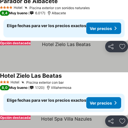
Parador de Albacete
Ver precios
Hotel
Piscina exterior con sonidos naturales
Ver precios
4 Estrellas
8,4
Muy bueno
6.017
Albacete
Elige fechas para ver los precios exactos
Ver precios
Opción destacada
Compartir
Ag
Hotel Zielo Las Beatas
Ver precios
Hotel
Piscina exterior con bar
Ver precios
3 Estrellas
8,0
Muy bueno
1.120
Villahermosa
Elige fechas para ver los precios exactos
Ver precios
Opción destacada
Compartir
Ag