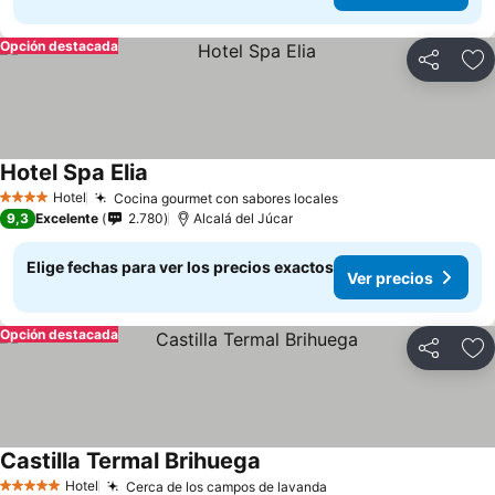
Opción destacada
Compartir
Ag
Hotel Spa Elia
Ver precios
Hotel
Cocina gourmet con sabores locales
Ver precios
4 Estrellas
9,3
Excelente
2.780
Alcalá del Júcar
Elige fechas para ver los precios exactos
Ver precios
Opción destacada
Compartir
Ag
Castilla Termal Brihuega
Ver precios
Hotel
Cerca de los campos de lavanda
Ver precios
5 Estrellas