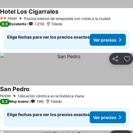
Hotel Los Cigarrales
Ver precios
Hotel
Piscina exterior de temporada con vistas a la ciudad
Ver preci
2 Estrellas
9,0
Excelente
7.216
Toledo
Elige fechas para ver los precios exactos
Ver precios
Compartir
Ag
San Pedro
Ver precios
Hostel
Ubicación céntrica en la histórica Viana
Ver precios
8,2
Muy bueno
196
Toledo
Elige fechas para ver los precios exactos
Ver precios