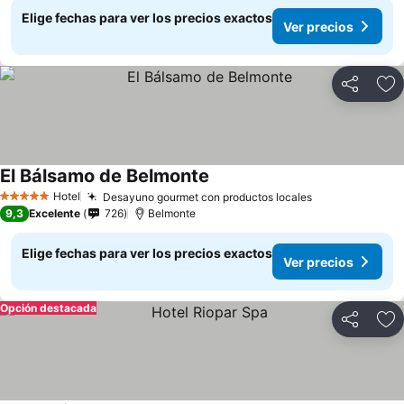
Elige fechas para ver los precios exactos
Ver precios
Compartir
Ag
El Bálsamo de Belmonte
Ver precios
Hotel
Desayuno gourmet con productos locales
Ver precios
5 Estrellas
9,3
Excelente
726
Belmonte
Elige fechas para ver los precios exactos
Ver precios
Opción destacada
Compartir
Ag