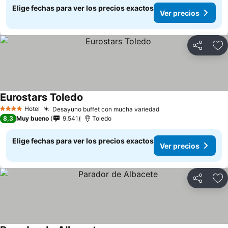
Elige fechas para ver los precios exactos
Ver precios
Compartir
Ag
Eurostars Toledo
Ver precios
Hotel
Desayuno buffet con mucha variedad
Ver precios
4 Estrellas
8,3
Muy bueno
9.541
Toledo
Elige fechas para ver los precios exactos
Ver precios
Compartir
Ag