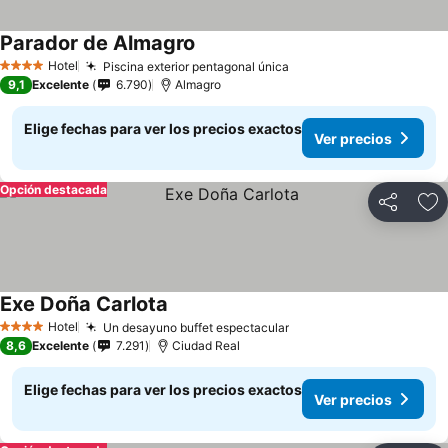
Parador de Almagro
Ver precios
Hotel
Piscina exterior pentagonal única
Ver precios
4 Estrellas
9,1
Excelente
6.790
Almagro
Elige fechas para ver los precios exactos
Ver precios
Opción destacada
Compartir
Ag
Exe Doña Carlota
Ver precios
Hotel
Un desayuno buffet espectacular
Ver precios
4 Estrellas
8,6
Excelente
7.291
Ciudad Real
Elige fechas para ver los precios exactos
Ver precios