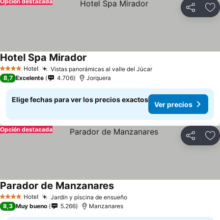
Opción destacada
Compartir
Ag
Hotel Spa Mirador
Ver precios
Hotel
Vistas panorámicas al valle del Júcar
Ver precios
4 Estrellas
8,7
Excelente
4.706
Jorquera
Elige fechas para ver los precios exactos
Ver precios
Opción destacada
Compartir
Ag
Parador de Manzanares
Ver precios
Hotel
Jardín y piscina de ensueño
Ver precios
4 Estrellas
8,3
Muy bueno
5.266
Manzanares