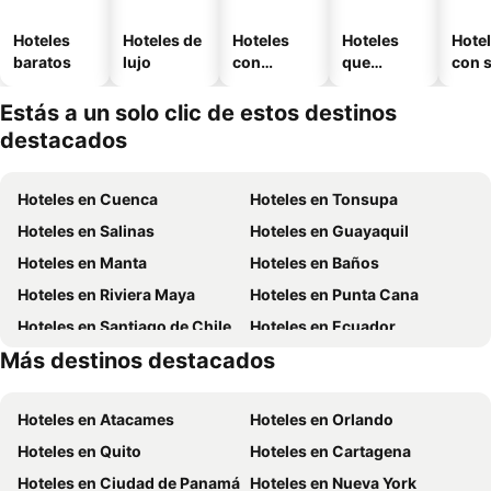
Hoteles
Hoteles de
Hoteles
Hoteles
Hote
baratos
lujo
con
que
con 
piscina
aceptan
mascotas
Estás a un solo clic de estos destinos
destacados
Hoteles en Cuenca
Hoteles en Tonsupa
Hoteles en Salinas
Hoteles en Guayaquil
Hoteles en Manta
Hoteles en Baños
Hoteles en Riviera Maya
Hoteles en Punta Cana
Hoteles en Santiago de Chile
Hoteles en Ecuador
Más destinos destacados
Hoteles en Chicago
Hoteles en Panamá
Hoteles en Atacames
Hoteles en Orlando
Hoteles en Quito
Hoteles en Cartagena
Hoteles en Ciudad de Panamá
Hoteles en Nueva York