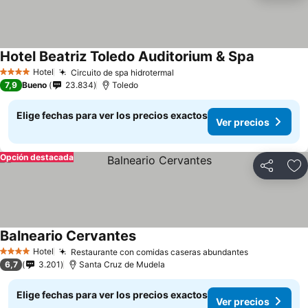
Hotel Beatriz Toledo Auditorium & Spa
Ver precio
Hotel
Circuito de spa hidrotermal
Ver precios
4 Estrellas
7,9
Bueno
23.834
Toledo
Elige fechas para ver los precios exactos
Ver precios
Opción destacada
Compartir
Ag
Balneario Cervantes
Ver precios
Hotel
Restaurante con comidas caseras abundantes
Ver precios
4 Estrellas
6,7
3.201
Santa Cruz de Mudela
Elige fechas para ver los precios exactos
Ver precios