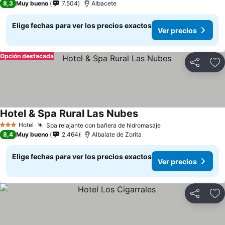
8,3
Muy bueno
7.504
Albacete
Elige fechas para ver los precios exactos
Ver precios
Opción destacada
Compartir
Ag
Hotel & Spa Rural Las Nubes
Ver precios
Hotel
Spa relajante con bañera de hidromasaje
Ver precios
3 Estrellas
8,4
Muy bueno
2.464
Albalate de Zorita
Elige fechas para ver los precios exactos
Ver precios
Compartir
Ag