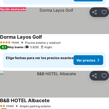
Opción destacada
Compartir
Ag
Dorma Layos Golf
Ver precios
Hotel
Piscina exterior y solárium
Ver precios
4 Estrellas
8,1
Muy bueno
3.829
Argés
Elige fechas para ver los precios exactos
Ver precios
Compartir
Ag
B&B HOTEL Albacete
Ver precios
Hotel
Amplio parking exterior
Ver precios
2 Estrellas