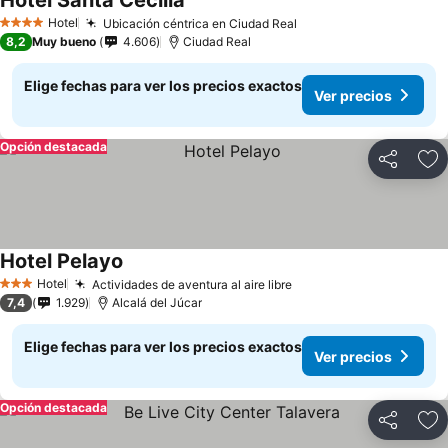
Hotel Santa Cecilia
Ver precios
Hotel
Ubicación céntrica en Ciudad Real
Ver precios
4 Estrellas
8,2
Muy bueno
4.606
Ciudad Real
Elige fechas para ver los precios exactos
Ver precios
Opción destacada
Compartir
Ag
Hotel Pelayo
Ver precios
Hotel
Actividades de aventura al aire libre
Ver precios
3 Estrellas
7,4
1.929
Alcalá del Júcar
Elige fechas para ver los precios exactos
Ver precios
Opción destacada
Compartir
Ag