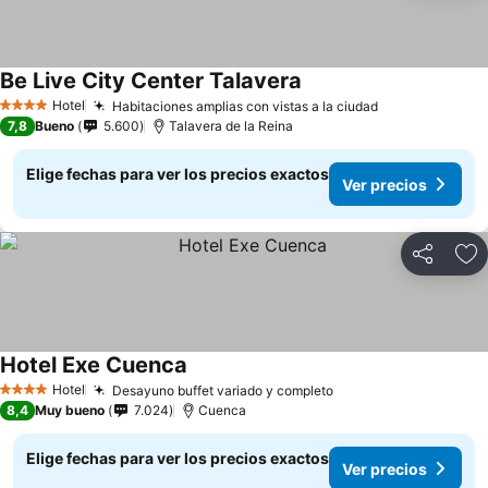
Be Live City Center Talavera
Ver precios
Hotel
Habitaciones amplias con vistas a la ciudad
Ver precios
4 Estrellas
7,8
Bueno
5.600
Talavera de la Reina
Elige fechas para ver los precios exactos
Ver precios
Compartir
Ag
Hotel Exe Cuenca
Ver precios
Hotel
Desayuno buffet variado y completo
Ver precios
4 Estrellas
8,4
Muy bueno
7.024
Cuenca
Elige fechas para ver los precios exactos
Ver precios