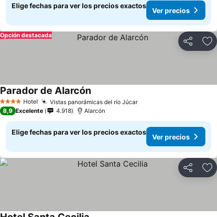
Elige fechas para ver los precios exactos
Ver precios
Opción destacada
Compartir
Ag
Parador de Alarcón
Ver precios
Hotel
Vistas panorámicas del río Júcar
Ver precios
4 Estrellas
8,9
Excelente
4.918
Alarcón
Elige fechas para ver los precios exactos
Ver precios
Compartir
Ag