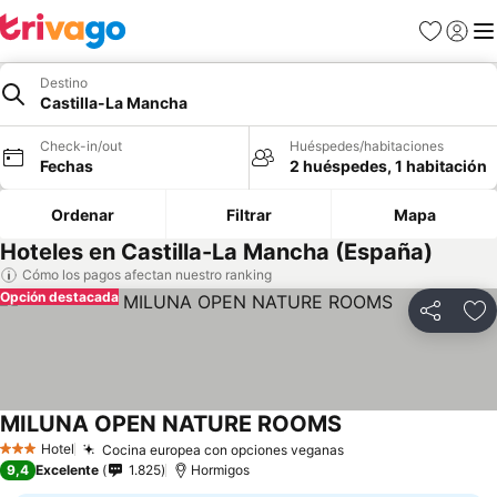
Favoritos
Iniciar 
Me
Destino
Castilla-La Mancha
Check-in/out
Huéspedes/habitaciones
Fechas
2 huéspedes, 1 habitación
Ordenar
Filtrar
Mapa
Hoteles en Castilla-La Mancha (España)
Cómo los pagos afectan nuestro ranking
Opción destacada
Compartir
Ag
MILUNA OPEN NATURE ROOMS
Ver precios
Hotel
Cocina europea con opciones veganas
Ver precios
3 Estrellas
9,4
Excelente
1.825
Hormigos