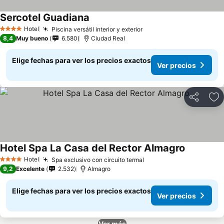
Sercotel Guadiana
Ver precios
Hotel
Piscina versátil interior y exterior
Ver precios
4 Estrellas
8,4
Muy bueno
6.580
Ciudad Real
Elige fechas para ver los precios exactos
Ver precios
Compartir
Ag
Hotel Spa La Casa del Rector Almagro
Ver precio
Hotel
Spa exclusivo con circuito termal
Ver precios
4 Estrellas
9,2
Excelente
2.532
Almagro
Elige fechas para ver los precios exactos
Ver precios
Ver más