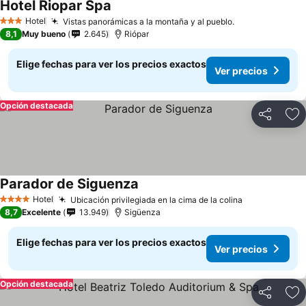
Hotel Riopar Spa
Ver precios
Hotel
Vistas panorámicas a la montaña y al pueblo.
Ver precios
3 Estrellas
8,1
Muy bueno
2.645
Riópar
Elige fechas para ver los precios exactos
Ver precios
Opción destacada
Compartir
Ag
Parador de Siguenza
Ver precios
Hotel
Ubicación privilegiada en la cima de la colina
Ver precios
4 Estrellas
8,7
Excelente
13.949
Sigüenza
Elige fechas para ver los precios exactos
Ver precios
Opción destacada
Compartir
Ag