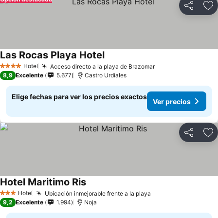
Compartir
Ag
Las Rocas Playa Hotel
Hotel
Acceso directo a la playa de Brazomar
4 Estrellas
8,9
Excelente
5.677
Castro Urdiales
Elige fechas para ver los precios exactos
Ver precios
Compartir
Ag
Hotel Maritimo Ris
Hotel
Ubicación inmejorable frente a la playa
3 Estrellas
9,2
Excelente
1.994
Noja