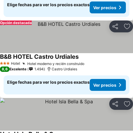
Elige fechas para ver los precios exactos
Ver precios
Opción destacada
Compartir
Ag
B&B HOTEL Castro Urdiales
Hotel
Hotel moderno y recién construido
3 Estrellas
8,6
Excelente
1.494
Castro Urdiales
Elige fechas para ver los precios exactos
Ver precios
Compartir
Ag