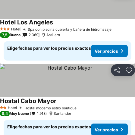
Hotel Los Angeles
Hotel
Spa con piscina cubierta y bañera de hidromasaje
3 Estrellas
7,5
Bueno
2.369
Astillero
Elige fechas para ver los precios exactos
Ver precios
Compartir
Ag
Hostal Cabo Mayor
Hotel
Hostal moderno estilo boutique
2 Estrellas
8,4
Muy bueno
1.918
Santander
Elige fechas para ver los precios exactos
Ver precios