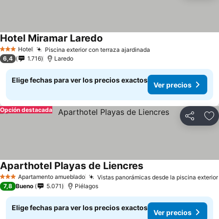
Hotel Miramar Laredo
Hotel
Piscina exterior con terraza ajardinada
3 Estrellas
6,4
1.716
Laredo
Elige fechas para ver los precios exactos
Ver precios
Opción destacada
Compartir
Ag
Aparthotel Playas de Liencres
Apartamento amueblado
Vistas panorámicas desde la piscina exterior
3 Estrellas
7,8
Bueno
5.071
Piélagos
Elige fechas para ver los precios exactos
Ver precios