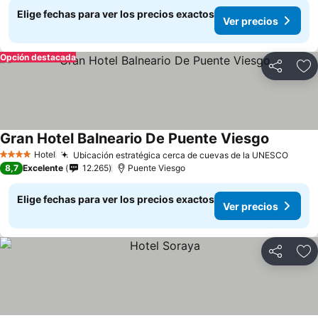
Elige fechas para ver los precios exactos
Ver precios
Opción destacada
Compartir
Ag
Gran Hotel Balneario De Puente Viesgo
Hotel
Ubicación estratégica cerca de cuevas de la UNESCO
4 Estrellas
8,7
Excelente
12.265
Puente Viesgo
Elige fechas para ver los precios exactos
Ver precios
Compartir
Ag