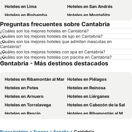
Hoteles en Lima
Hoteles en San Andrés
Hoteles en Riobamba
Hoteles en Montañita
Preguntas frecuentes sobre Cantabria
Hoteles en Puerto López
Hoteles en Pedernales
¿Cuáles son los mejores hoteles en Cantabria?
Hoteles en Miami
Hoteles en Roma
¿Cuáles son los mejores hoteles de lujo en Cantabria?
Hoteles en Ambato
Hoteles en Cojimies
¿Cuáles son los mejores hoteles que admiten mascotas en
Cantabria?
Hoteles en Lisboa
Hoteles en Zorritos
¿Cuáles son los mejores hoteles con spa en Cantabria?
¿Cuáles son los mejores hoteles con piscina en Cantabria?
Hoteles en Oporto
Hoteles en Ecuador
Cantabria - Más destinos destacados
Hoteles en Galápagos
Hoteles en Esmeraldas
Hoteles en Curazao
Hoteles en Guatemala
Hoteles en Ribamontán al Mar
Hoteles en Piélagos
Hoteles en Santa Cruz
Hoteles en Colombia
Hoteles en Potes
Hoteles en Reinosa
Hoteles en Campania
Hoteles en Manabí
Hoteles en Arnuero
Hoteles en Liérganes
Hoteles en Italia
Hoteles en Noruega
Hoteles en Torrelavega
Hoteles en Cabezón de la Sal
Hoteles en Tailandia
Hoteles en Nueva Jersey
Hoteles en Reocín
Hoteles en Ribamontán al Monte
Hoteles en El Caribe
Hoteles en Lima
Hoteles en Camaleño
Hoteles en Puente Viesgo
Hoteles en Tumbes
Hoteles en Orellana
Hoteles en Miengo
Hoteles en Riotuerto
Busca hoteles
Europa
España
Cantabria