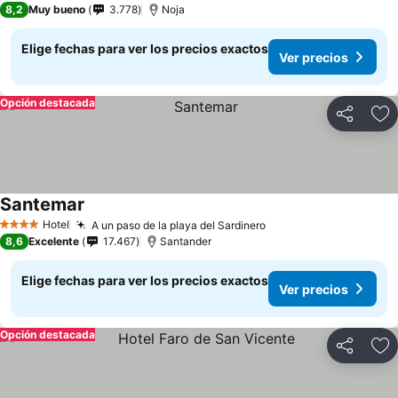
8,2
Muy bueno
3.778
Noja
Elige fechas para ver los precios exactos
Ver precios
Opción destacada
Compartir
Ag
Santemar
Hotel
A un paso de la playa del Sardinero
4 Estrellas
8,6
Excelente
17.467
Santander
Elige fechas para ver los precios exactos
Ver precios
Opción destacada
Compartir
Ag