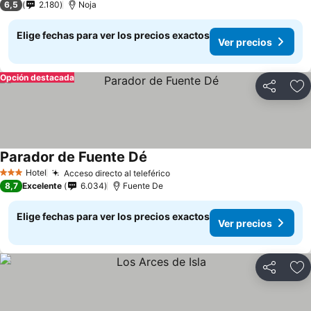
6,5
2.180
Noja
Elige fechas para ver los precios exactos
Ver precios
Opción destacada
Compartir
Ag
Parador de Fuente Dé
Hotel
Acceso directo al teleférico
3 Estrellas
8,7
Excelente
6.034
Fuente De
Elige fechas para ver los precios exactos
Ver precios
Compartir
Ag