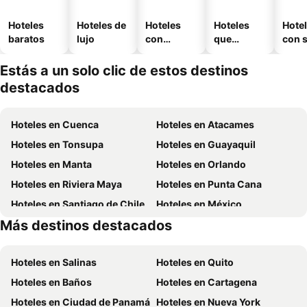
Hoteles
Hoteles de
Hoteles
Hoteles
Hote
baratos
lujo
con
que
con 
piscina
aceptan
mascotas
Estás a un solo clic de estos destinos
destacados
Hoteles en Cuenca
Hoteles en Atacames
Hoteles en Tonsupa
Hoteles en Guayaquil
Hoteles en Manta
Hoteles en Orlando
Hoteles en Riviera Maya
Hoteles en Punta Cana
Hoteles en Santiago de Chile
Hoteles en México
Más destinos destacados
Hoteles en Chicago
Hoteles en Panamá
Hoteles en Salinas
Hoteles en Quito
Hoteles en Baños
Hoteles en Cartagena
Hoteles en Ciudad de Panamá
Hoteles en Nueva York