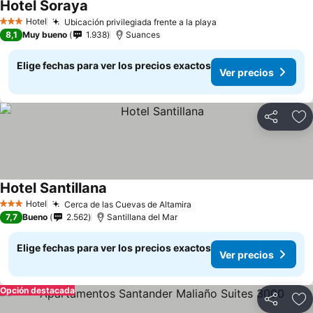
Hotel Soraya
Hotel
Ubicación privilegiada frente a la playa
3 Estrellas
8,1
Muy bueno
1.938
Suances
Elige fechas para ver los precios exactos
Ver precios
Compartir
Ag
Hotel Santillana
Hotel
Cerca de las Cuevas de Altamira
3 Estrellas
7,7
Bueno
2.562
Santillana del Mar
Elige fechas para ver los precios exactos
Ver precios
Opción destacada
Compartir
Ag