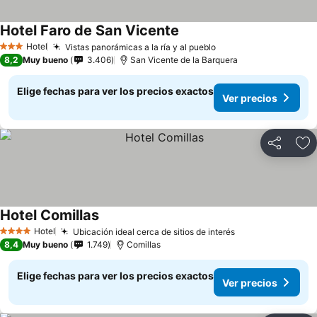
Hotel Faro de San Vicente
Hotel
Vistas panorámicas a la ría y al pueblo
3 Estrellas
8,2
Muy bueno
3.406
San Vicente de la Barquera
Elige fechas para ver los precios exactos
Ver precios
Compartir
Ag
Hotel Comillas
Hotel
Ubicación ideal cerca de sitios de interés
4 Estrellas
8,4
Muy bueno
1.749
Comillas
Elige fechas para ver los precios exactos
Ver precios