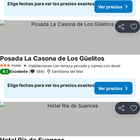
Elige fechas para ver los precios exactos
Ver precios
Compartir
Ag
Posada La Casona de Los Güelitos
Hotel
Habitaciones con terraza privada y camas con dosel
3 Estrellas
9,1
Excelente
584
Santillana del Mar
Elige fechas para ver los precios exactos
Ver precios
Compartir
Ag