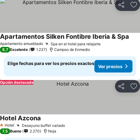
Compartir
Ag
Apartamentos Silken Fontibre Iberia & Spa
Apartamento amueblado
Spa en el hotel para relajarte
8,7
Excelente
1.237
Campoo de Enmedio
Elige fechas para ver los precios exactos
Ver precios
Opción destacada
Compartir
Ag
Hotel Azcona
Hotel
Desayuno buffet variado
1 Estrellas
7,5
Bueno
2.270
Noja