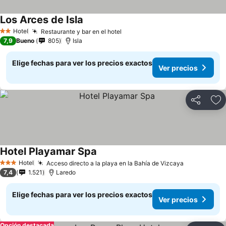
Los Arces de Isla
Hotel
Restaurante y bar en el hotel
2 Estrellas
7,9
Bueno
805
Isla
Elige fechas para ver los precios exactos
Ver precios
Compartir
Ag
Hotel Playamar Spa
Hotel
Acceso directo a la playa en la Bahía de Vizcaya
3 Estrellas
7,4
1.521
Laredo
Elige fechas para ver los precios exactos
Ver precios
Opción destacada