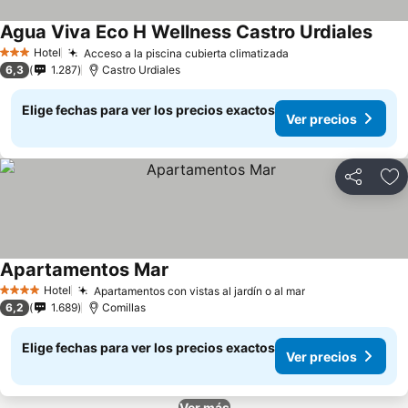
Agua Viva Eco H Wellness Castro Urdiales
Hotel
Acceso a la piscina cubierta climatizada
3 Estrellas
6,3
1.287
Castro Urdiales
Elige fechas para ver los precios exactos
Ver precios
Compartir
Ag
Apartamentos Mar
Hotel
Apartamentos con vistas al jardín o al mar
4 Estrellas
6,2
1.689
Comillas
Elige fechas para ver los precios exactos
Ver precios
Ver más