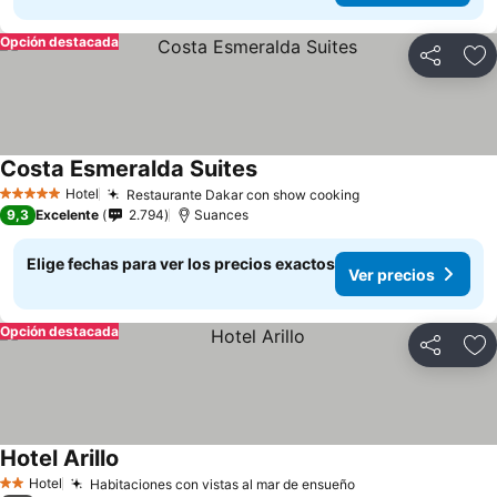
Opción destacada
Compartir
Ag
Costa Esmeralda Suites
Hotel
Restaurante Dakar con show cooking
5 Estrellas
9,3
Excelente
2.794
Suances
Elige fechas para ver los precios exactos
Ver precios
Opción destacada
Compartir
Ag
Hotel Arillo
Hotel
Habitaciones con vistas al mar de ensueño
2 Estrellas