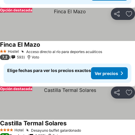
Opción destacada
Compartir
Ag
Finca El Mazo
Hostel
Acceso directo al río para deportes acuáticos
2 Estrellas
7,2
593
Voto
Elige fechas para ver los precios exactos
Ver precios
Opción destacada
Compartir
Ag
Castilla Termal Solares
Hotel
Desayuno buffet galardonado
4 Estrellas