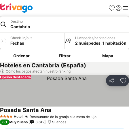
Favoritos
Iniciar 
Me
Destino
Cantabria
Check-in/out
Huéspedes/habitaciones
Fechas
2 huéspedes, 1 habitación
Ordenar
Filtrar
Mapa
Hoteles en Cantabria (España)
Cómo los pagos afectan nuestro ranking
Opción destacada
Compartir
Ag
Posada Santa Ana
Hotel
Restaurante de la granja a la mesa de lujo
4 Estrellas
8,1
Muy bueno
3.812
Suances