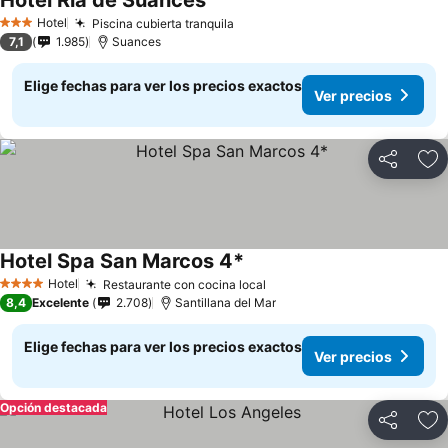
Hotel Ría de Suances
Hotel
Piscina cubierta tranquila
3 Estrellas
7,1
1.985
Suances
Elige fechas para ver los precios exactos
Ver precios
Compartir
Ag
Hotel Spa San Marcos 4*
Hotel
Restaurante con cocina local
4 Estrellas
8,4
Excelente
2.708
Santillana del Mar
Elige fechas para ver los precios exactos
Ver precios
Opción destacada
Compartir
Ag