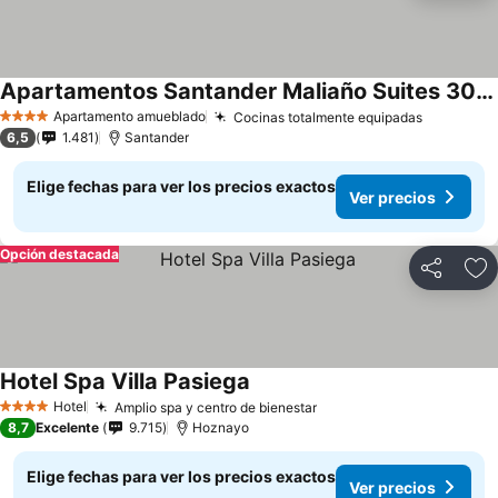
Apartamentos Santander Maliaño Suites 3000
Apartamento amueblado
Cocinas totalmente equipadas
4 Estrellas
6,5
1.481
Santander
Elige fechas para ver los precios exactos
Ver precios
Opción destacada
Compartir
Ag
Hotel Spa Villa Pasiega
Hotel
Amplio spa y centro de bienestar
4 Estrellas
8,7
Excelente
9.715
Hoznayo
Elige fechas para ver los precios exactos
Ver precios