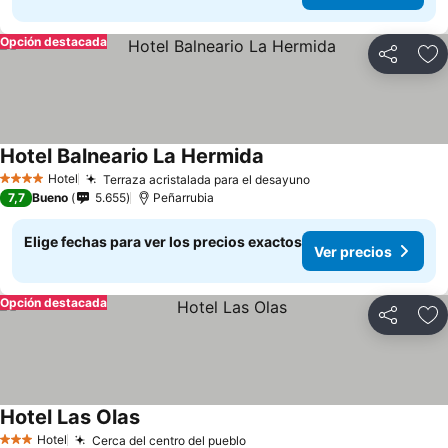
Opción destacada
Compartir
Ag
Hotel Balneario La Hermida
Hotel
Terraza acristalada para el desayuno
4 Estrellas
7,7
Bueno
5.655
Peñarrubia
Elige fechas para ver los precios exactos
Ver precios
Opción destacada
Compartir
Ag
Hotel Las Olas
Hotel
Cerca del centro del pueblo
3 Estrellas