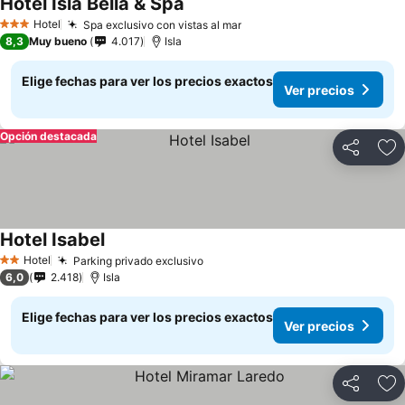
Hotel Isla Bella & Spa
Hotel
Spa exclusivo con vistas al mar
3 Estrellas
8,3
Muy bueno
4.017
Isla
Elige fechas para ver los precios exactos
Ver precios
Opción destacada
Compartir
Ag
Hotel Isabel
Hotel
Parking privado exclusivo
2 Estrellas
6,0
2.418
Isla
Elige fechas para ver los precios exactos
Ver precios
Compartir
Ag