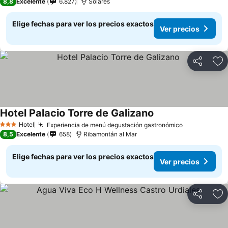
8,8
Excelente
6.827
Solares
Elige fechas para ver los precios exactos
Ver precios
Compartir
Ag
Hotel Palacio Torre de Galizano
Hotel
Experiencia de menú degustación gastronómico
3 Estrellas
8,5
Excelente
658
Ribamontán al Mar
Elige fechas para ver los precios exactos
Ver precios
Compartir
Ag