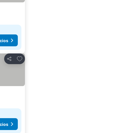
cios
Agregar a favoritos
Compartir
cios