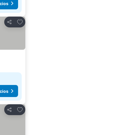
cios
Agregar a favoritos
Compartir
cios
Agregar a favoritos
Compartir