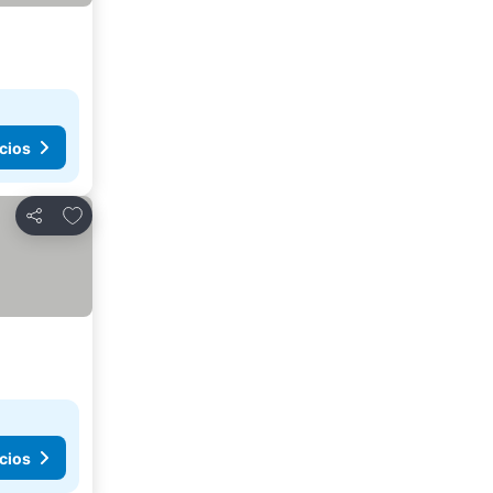
cios
Agregar a favoritos
Compartir
cios