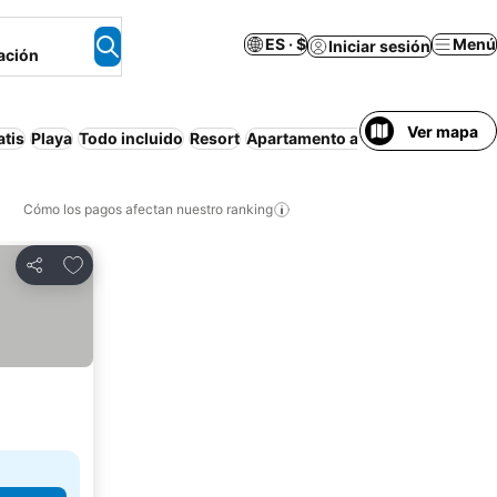
ES · $
Menú
Iniciar sesión
ación
Ver mapa
tis
Playa
Todo incluido
Resort
Apartamento amueblado
Casa o
Cómo los pagos afectan nuestro ranking
Agregar a favoritos
Compartir