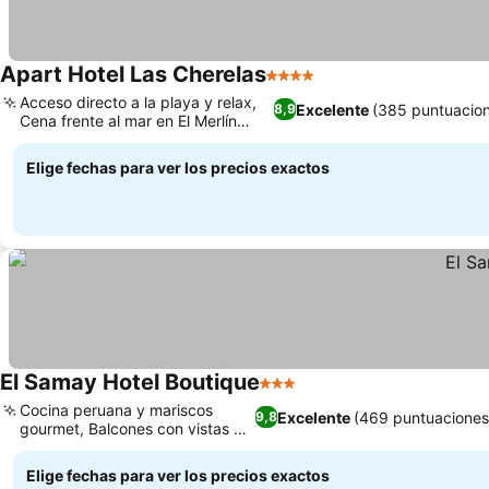
Apart Hotel Las Cherelas
4 Estrellas
Acceso directo a la playa y relax,
Excelente
(385 puntuacio
8,9
Cena frente al mar en El Merlín
Negro
Elige fechas para ver los precios exactos
El Samay Hotel Boutique
3 Estrellas
Cocina peruana y mariscos
Excelente
(469 puntuaciones
9,8
gourmet, Balcones con vistas al
mar
Elige fechas para ver los precios exactos