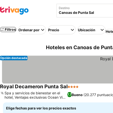
Destino
Filtros
Ordenar por
Precio
Ubicación
Hot
Hoteles en Canoas de Punt
Opción destacada
Royal Decameron Punta Sal
4 Estrellas
Spa y servicios de bienestar en el
Bueno
(20.277 puntuaci
7,7
hotel, Ventajas exclusivas Ocean View
Plus
Elige fechas para ver los precios exactos