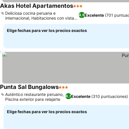
Akas Hotel Apartamentos
3 Estrellas
Deliciosa cocina peruana e
Excelente
(701 puntuac
8,6
internacional, Habitaciones con vistas
al mar y balcón
Elige fechas para ver los precios exactos
Punta Sal Bungalows
3 Estrellas
Auténtico restaurante peruano,
Excelente
(310 puntuaciones)
8,7
Piscina exterior para relajarte
Elige fechas para ver los precios exactos