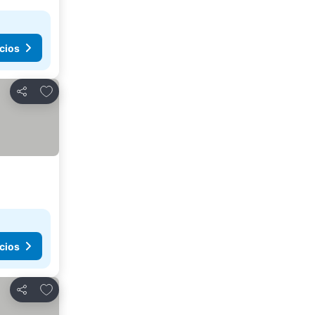
cios
Agregar a favoritos
Compartir
cios
Agregar a favoritos
Compartir