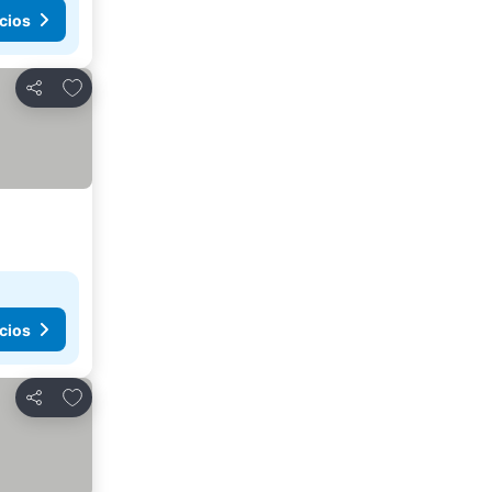
cios
Agregar a favoritos
Compartir
cios
Agregar a favoritos
Compartir