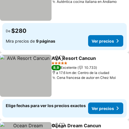
Auténtica cocina italiana en Andiamo
Ver p
$280
De
Mira precios de
9 páginas
Ver precios
AVA Resort Cancun
Compartir
Agregar a favoritos
Ver pr
5 Estrellas
8,9
Excelente
10.733
a 17.6 km de: Centro de la ciudad
Cena francesa de autor en Chez Moi
Ver p
Elige fechas para ver los precios exactos
Ver precios
Ocean Dream Cancun
Compartir
Agregar a favoritos
Ver 