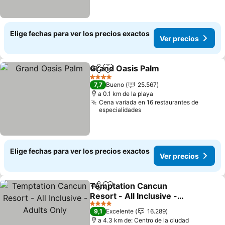
Elige fechas para ver los precios exactos
Ver precios
Grand Oasis Palm
Compartir
Agregar a favoritos
Ver prec
4 Estrellas
7,7
Bueno
25.567
a 0.1 km de la playa
Cena variada en 16 restaurantes de
especialidades
Elige fechas para ver los precios exactos
Ver precios
Temptation Cancun
Compartir
Agregar a favoritos
Resort - All Inclusive -
Adults Only
Ver precios
4 Estrellas
9,1
Excelente
16.289
a 4.3 km de: Centro de la ciudad