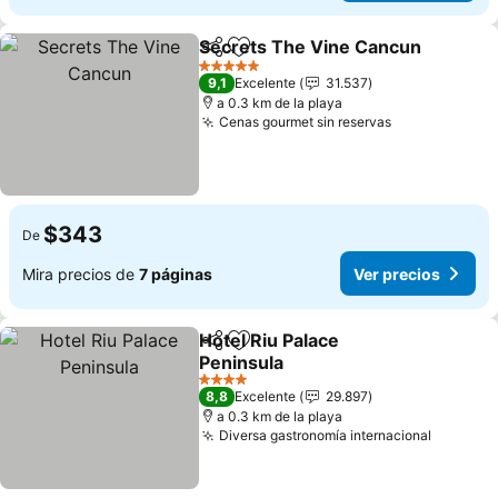
Secrets The Vine Cancun
Compartir
Agregar a favoritos
5 Estrellas
9,1
Excelente
31.537
a 0.3 km de la playa
Cenas gourmet sin reservas
Ver precios
$343
De
Mira precios de
7 páginas
Ver precios
Hotel Riu Palace
Compartir
Agregar a favoritos
Peninsula
Ver precios
4 Estrellas
8,8
Excelente
29.897
a 0.3 km de la playa
Diversa gastronomía internacional
Ver pre