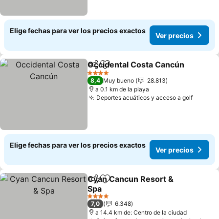
Elige fechas para ver los precios exactos
Ver precios
Occidental Costa Cancún
Compartir
Agregar a favoritos
4 Estrellas
8,4
Muy bueno
28.813
a 0.1 km de la playa
Deportes acuáticos y acceso a golf
Ver pre
Elige fechas para ver los precios exactos
Ver precios
Cyan Cancun Resort &
Compartir
Agregar a favoritos
Spa
Ver precios
4 Estrellas
7,0
6.348
a 14.4 km de: Centro de la ciudad