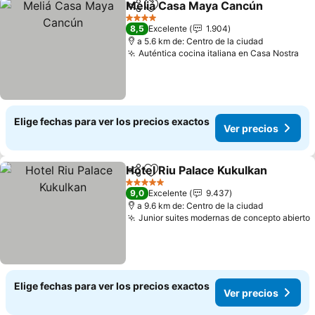
Meliá Casa Maya Cancún
Compartir
Agregar a favoritos
V
4 Estrellas
8,5
Excelente
1.904
a 5.6 km de: Centro de la ciudad
Auténtica cocina italiana en Casa Nostra
Ver
Elige fechas para ver los precios exactos
Ver precios
Hotel Riu Palace Kukulkan
Compartir
Agregar a favoritos
5 Estrellas
9,0
Excelente
9.437
a 9.6 km de: Centro de la ciudad
Junior suites modernas de concepto abierto
Elige fechas para ver los precios exactos
Ver precios