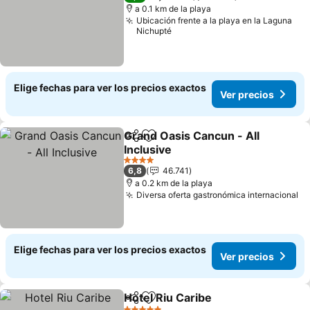
a 0.1 km de la playa
Ubicación frente a la playa en la Laguna
Nichupté
Elige fechas para ver los precios exactos
Ver precios
Grand Oasis Cancun - All
Compartir
Agregar a favoritos
Inclusive
Ver precios
4 Estrellas
6,8
46.741
a 0.2 km de la playa
Diversa oferta gastronómica internacional
Ve
Elige fechas para ver los precios exactos
Ver precios
Hotel Riu Caribe
Compartir
Agregar a favoritos
Ver precio