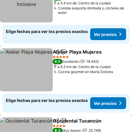
a 5.4 km de: Centro de la ciudad
Comida exquisita ilimitada y cócteles de
autor
Elige fechas para ver los precios exactos
Ver precios
Atelier Playa Mujeres
Compartir
Agregar a favoritos
Ver p
5 Estrellas
9,5
Excelente
18.463
a 9.3 km de: Centro de la ciudad
Cocina gourmet en María Dolores
Ver prec
Elige fechas para ver los precios exactos
Ver precios
Occidental Tucancún
Compartir
Agregar a favoritos
Ver p
4 Estrellas
8,3
Muy bueno
25.748