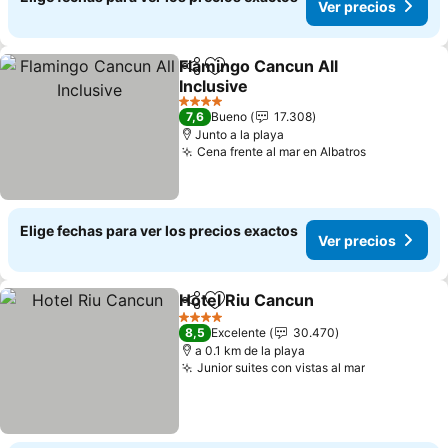
Ver precios
Flamingo Cancun All
Compartir
Agregar a favoritos
Inclusive
Ver precios
4 Estrellas
7,6
Bueno
17.308
Junto a la playa
Cena frente al mar en Albatros
Ver precio
Elige fechas para ver los precios exactos
Ver precios
Hotel Riu Cancun
Compartir
Agregar a favoritos
Ver preci
4 Estrellas
8,5
Excelente
30.470
a 0.1 km de la playa
Junior suites con vistas al mar
Ver precio