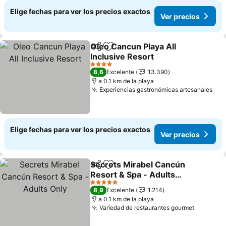
Elige fechas para ver los precios exactos
Ver precios
Oleo Cancun Playa All
Compartir
Agregar a favoritos
Inclusive Resort
Ver precios
4 Estrellas
8,6
Excelente
13.390
a 0.1 km de la playa
Experiencias gastronómicas artesanales
Ver
Elige fechas para ver los precios exactos
Ver precios
Secrets Mirabel Cancún
Compartir
Agregar a favoritos
Resort & Spa - Adults
Only
Ver precios
5 Estrellas
8,9
Excelente
1.214
a 0.1 km de la playa
Variedad de restaurantes gourmet
Ver prec