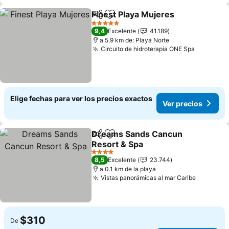
Finest Playa Mujeres
Compartir
Agregar a favoritos
Ver p
5 Estrellas
9,4
Excelente
41.189
a 5.9 km de: Playa Norte
Circuito de hidroterapia ONE Spa
Ver prec
Elige fechas para ver los precios exactos
Ver precios
Dreams Sands Cancun
Compartir
Agregar a favoritos
Resort & Spa
Ver precios
4 Estrellas
8,5
Excelente
23.744
a 0.1 km de la playa
Vistas panorámicas al mar Caribe
Ver prec
$310
De