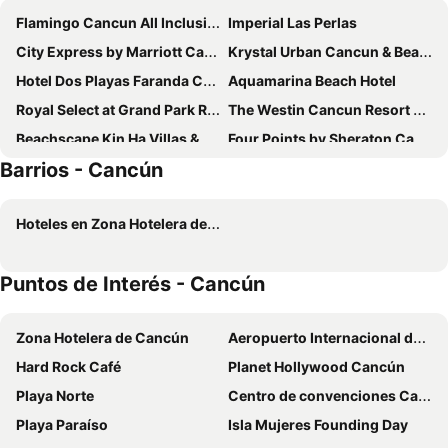
Flamingo Cancun All Inclusive
Imperial Las Perlas
City Express by Marriott Cancun
Krystal Urban Cancun & Beach Club
Hotel Dos Playas Faranda Cancún
Aquamarina Beach Hotel
Royal Select at Grand Park Royal Cancún - All Inclusive - Adults Only
The Westin Cancun Resort Villas & Spa
Beachscape Kin Ha Villas & Suites
Four Points by Sheraton Cancun Centro
Barrios - Cancún
Ocean Dream Cancun
Wyndham Grand Cancun All Inclusive Resort & Villas
City Express Junior by Marriott Cancun
Temptation Cancun Resort - All Inclusive - Adults Only
Hoteles en Zona Hotelera de Cancún
Hotel Imperial Laguna Faranda Cancún
Fairfield Inn & Suites by Marriott Cancun Airport
Paradisus Cancún
Aloft by Marriott Cancun
Puntos de Interés - Cancún
Devossion By Live Aqua Celebration Resort & Spa Isla Mujeres
Hilton Cancun Mar Caribe All-Inclusive Resort
Beloved Playa Mujeres
Renaissance Cancun Resort & Marina
Zona Hotelera de Cancún
Aeropuerto Internacional de Cancún
Hotel y Museo Casa Turquesa
Hotel Plaza Caribe
Hard Rock Café
Planet Hollywood Cancún
Fairfield Inn & Suites Cancun Downtown
Hotel Colonial Cancun
Playa Norte
Centro de convenciones Cancun ICC
Adhara Hacienda Cancun
Ocean View Cancun Arenas
Playa Paraíso
Isla Mujeres Founding Day
Oh! Cancun The Urban Oasis & Beach Club
ibis Cancun Centro