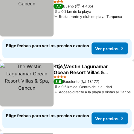
3 Estrellas
7,7
Bueno
4.465
a 0.1 km de la playa
Restaurante y club de playa Turquesa
Ver p
Elige fechas para ver los precios exactos
Ver precios
The Westin Lagunamar
Compartir
Agregar a favoritos
Ocean Resort Villas &
Spa, Cancun
Ver precios
4 Estrellas
8,9
Excelente
18.177
a 9.5 km de: Centro de la ciudad
Acceso directo a la playa y vistas al Caribe
V
Elige fechas para ver los precios exactos
Ver precios