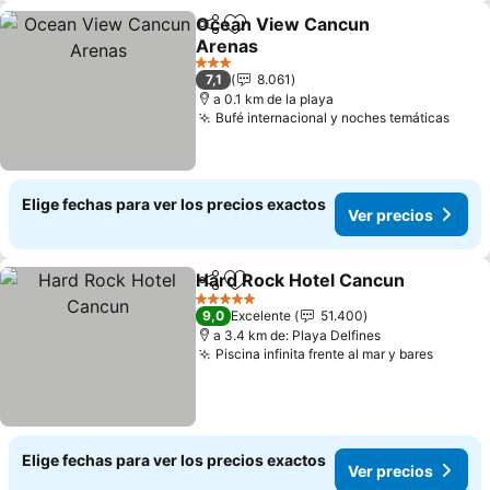
Ocean View Cancun
Compartir
Agregar a favoritos
Arenas
Ver precios
3 Estrellas
7,1
8.061
a 0.1 km de la playa
Bufé internacional y noches temáticas
Ver 
Elige fechas para ver los precios exactos
Ver precios
Hard Rock Hotel Cancun
Compartir
Agregar a favoritos
V
5 Estrellas
9,0
Excelente
51.400
a 3.4 km de: Playa Delfines
Piscina infinita frente al mar y bares
Ver pr
Elige fechas para ver los precios exactos
Ver precios