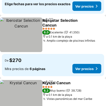
Elige fechas para ver los precios exactos
Ver precios
Iberostar Selection
Compartir
Agregar a favoritos
Cancun
Ver precios
5 Estrellas
9,0
Excelente
41.350
a 0.1 km de la playa
Amplio complejo de piscinas infinitas
Ver p
$270
De
Mira precios de
6 páginas
Ver precios
Krystal Cancun
Compartir
Agregar a favoritos
Ver precios
4 Estrellas
8,2
Muy bueno
38.728
a 0.1 km de la playa
Vistas panorámicas del mar Caribe
Ver pre