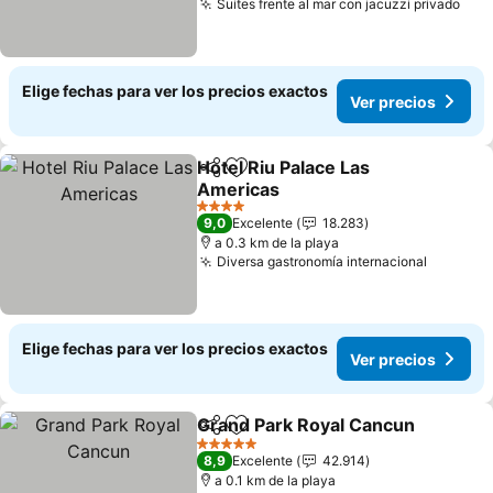
Suites frente al mar con jacuzzi privado
Ver
Elige fechas para ver los precios exactos
Ver precios
Hotel Riu Palace Las
Compartir
Agregar a favoritos
Americas
Ver precios
4 Estrellas
9,0
Excelente
18.283
a 0.3 km de la playa
Diversa gastronomía internacional
Ver pre
Elige fechas para ver los precios exactos
Ver precios
Grand Park Royal Cancun
Compartir
Agregar a favoritos
5 Estrellas
8,9
Excelente
42.914
a 0.1 km de la playa