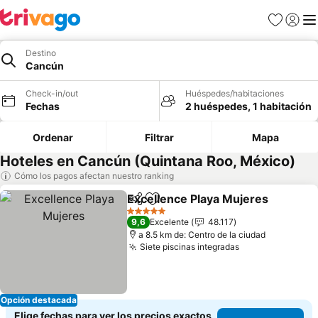
Favoritos
Iniciar 
Me
Destino
Cancún
Check-in/out
Huéspedes/habitaciones
Fechas
2 huéspedes, 1 habitación
Ordenar
Filtrar
Mapa
Hoteles en Cancún (Quintana Roo, México)
Cómo los pagos afectan nuestro ranking
Excellence Playa Mujeres
Compartir
Agregar a favoritos
5 Estrellas
9,6
Excelente
48.117
a 8.5 km de: Centro de la ciudad
Siete piscinas integradas
Ver precios
Opción destacada
Elige fechas para ver los precios exactos