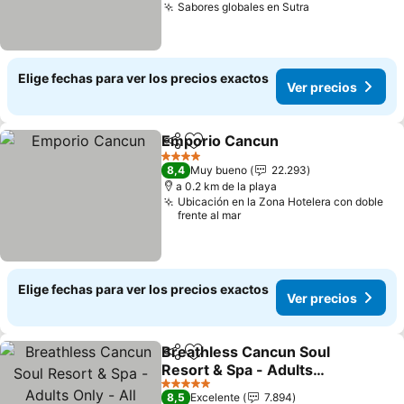
Sabores globales en Sutra
Ver precios
Elige fechas para ver los precios exactos
Ver precios
Emporio Cancun
Compartir
Agregar a favoritos
Ver preci
4 Estrellas
8,4
Muy bueno
22.293
a 0.2 km de la playa
Ubicación en la Zona Hotelera con doble
frente al mar
Elige fechas para ver los precios exactos
Ver precios
Breathless Cancun Soul
Compartir
Agregar a favoritos
Resort & Spa - Adults
Only - All Inclusive
Ver precios
5 Estrellas
8,5
Excelente
7.894