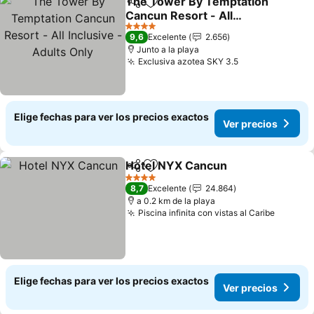
The Tower By Temptation
Compartir
Agregar a favoritos
Cancun Resort - All
Inclusive - Adults Only
Ver precios
4 Estrellas
9,6
Excelente
2.656
Junto a la playa
Exclusiva azotea SKY 3.5
Ver precios
Elige fechas para ver los precios exactos
Ver precios
Hotel NYX Cancun
Compartir
Agregar a favoritos
Ver pre
4 Estrellas
8,7
Excelente
24.864
a 0.2 km de la playa
Piscina infinita con vistas al Caribe
Ver pre
Elige fechas para ver los precios exactos
Ver precios