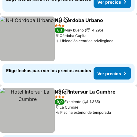
Ver precios
NH Córdoba Urbano
Compartir
Agregar a favoritos
3 Estrellas
8,1
Muy bueno
4.295
Córdoba Capital
Ubicación céntrica privilegiada
Elige fechas para ver los precios exactos
Ver precios
Hotel Intersur La Cumbre
Compartir
Agregar a favoritos
3 Estrellas
9,0
Excelente
1.365
La Cumbre
Piscina exterior de temporada