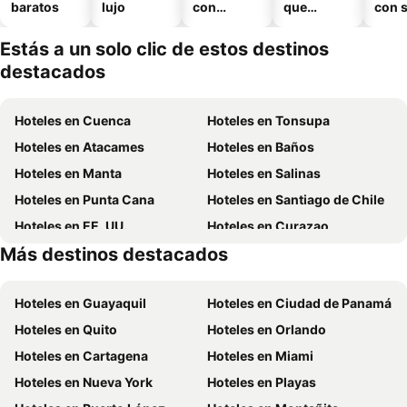
baratos
lujo
con
que
con 
piscina
aceptan
mascotas
Estás a un solo clic de estos destinos
destacados
Hoteles en Cuenca
Hoteles en Tonsupa
Hoteles en Atacames
Hoteles en Baños
Hoteles en Manta
Hoteles en Salinas
Hoteles en Punta Cana
Hoteles en Santiago de Chile
Hoteles en EE. UU.
Hoteles en Curazao
Más destinos destacados
Hoteles en Santa Cruz
Hoteles en Colombia
Hoteles en Guayaquil
Hoteles en Ciudad de Panamá
Hoteles en Quito
Hoteles en Orlando
Hoteles en Cartagena
Hoteles en Miami
Hoteles en Nueva York
Hoteles en Playas