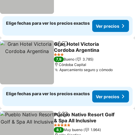
Elige fechas para ver los precios exactos
Ver precios
Gran Hotel Victoria
Compartir
Agregar a favoritos
Cordoba Argentina
3 Estrellas
7,9
Bueno
3.785
Córdoba Capital
Aparcamiento seguro y cómodo
Elige fechas para ver los precios exactos
Ver precios
Pueblo Nativo Resort Golf
Compartir
Agregar a favoritos
& Spa All Inclusive
5 Estrellas
8,1
Muy bueno
1.964