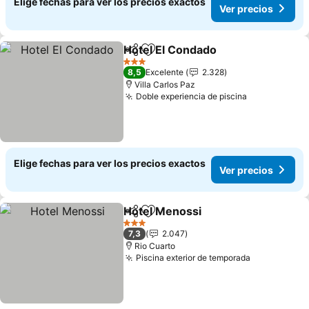
Elige fechas para ver los precios exactos
Ver precios
Hotel El Condado
Compartir
Agregar a favoritos
3 Estrellas
8,5
Excelente
2.328
Villa Carlos Paz
Doble experiencia de piscina
Elige fechas para ver los precios exactos
Ver precios
Hotel Menossi
Compartir
Agregar a favoritos
3 Estrellas
7,3
2.047
Rio Cuarto
Piscina exterior de temporada