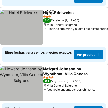
Hotel Edelweiss
Compartir
Agregar a favoritos
3 Estrellas
8,6
Excelente
2.685
Villa General Belgrano
Piscinas cubiertas y al aire libre climatizadas
Elige fechas para ver los precios exactos
Ver precios
Howard Johnson by
Compartir
Agregar a favoritos
Wyndham, Villa General
Belgrano
4 Estrellas
8,1
Muy bueno
2.906
Villa General Belgrano
Vestíbulo encantador con chimenea