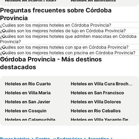
Hoteles en Puerto López
Hoteles en Montañita
Preguntas frecuentes sobre Córdoba
Hoteles en Zorritos
Hoteles en Madrid
Provincia
Hoteles en Roma
Hoteles en Bogotá
¿Cuáles son los mejores hoteles en Córdoba Provincia?
Hoteles en Riobamba
Hoteles en París
¿Cuáles son los mejores hoteles de lujo en Córdoba Provincia?
¿Cuáles son los mejores hoteles que admiten mascotas en Córdoba
Hoteles en Ambato
Hoteles en Ibarra
Provincia?
Hoteles en Loja
Hoteles en Lima
¿Cuáles son los mejores hoteles con spa en Córdoba Provincia?
¿Cuáles son los mejores hoteles con piscina en Córdoba Provincia?
Hoteles en Chicago
Hoteles en Ecuador
Córdoba Provincia - Más destinos
Hoteles en Panamá
Hoteles en Galápagos
destacados
Hoteles en Esmeraldas
Hoteles en San Cristóbal
Hoteles en Argentina
Hoteles en Puerto Rico
Hoteles en Rio Cuarto
Hoteles en Villa Cura Brochero
Hoteles en Nuevo Hampshire
Hoteles en París
Hoteles en Villa Maria
Hoteles en San Francisco
Hoteles en Campania
Hoteles en Guatemala
Hoteles en San Javier
Hoteles en Villa Dolores
Hoteles en Italia
Hoteles en Japón
Hoteles en Cosquin
Hoteles en Rio Ceballos
Hoteles en Noruega
Hoteles en Nueva Jersey
Hoteles en Calamuchita
Hoteles en Villa Yacanto De Calamuchita
Hoteles en Nueva York
Hoteles en Aruba
Hoteles en Villa Giardino
Hoteles en Alta Gracia
Hoteles en Tanti
Hoteles en Villa Cura Brochero
Busca hoteles
Centro- y Sudamérica
Argentina