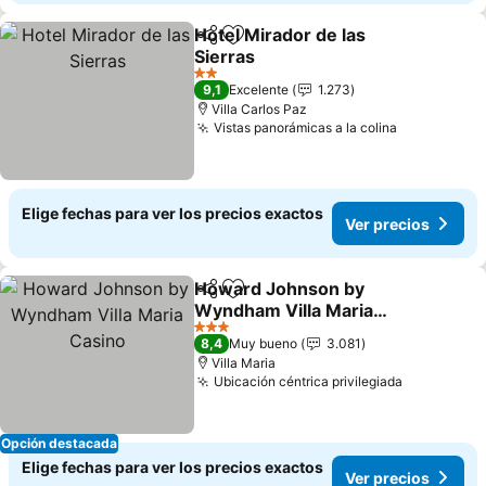
Hotel Mirador de las
Compartir
Agregar a favoritos
Sierras
2 Estrellas
9,1
Excelente
1.273
Villa Carlos Paz
Vistas panorámicas a la colina
Elige fechas para ver los precios exactos
Ver precios
Howard Johnson by
Compartir
Agregar a favoritos
Wyndham Villa Maria
Casino
3 Estrellas
8,4
Muy bueno
3.081
Villa Maria
Ubicación céntrica privilegiada
Opción destacada
Elige fechas para ver los precios exactos
Ver precios