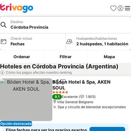
Favoritos
Iniciar 
Me
Destino
Córdoba Provincia
Check-in/out
Huéspedes/habitaciones
Fechas
2 huéspedes, 1 habitación
Ordenar
Filtrar
Mapa
Hoteles en Córdoba Provincia (Argentina)
Cómo los pagos afectan nuestro ranking
Böden Hotel & Spa, AKEN
Compartir
Agregar a favoritos
SOUL
5 Estrellas
9,1
Excelente
1.905
Villa General Belgrano
Spa y circuito de bienestar excepcionales
Opción destacada
Elige fechas para ver los precios exactos