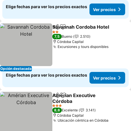
Elige fechas para ver los precios exactos
Ver precios
Savannah Cordoba Hotel
Compartir
Agregar a favoritos
2 Estrellas
7,5
Bueno
2.510
Córdoba Capital
Excursiones y tours disponibles
Opción destacada
Elige fechas para ver los precios exactos
Ver precios
Amérian Executive
Compartir
Agregar a favoritos
Córdoba
3 Estrellas
8,6
Excelente
3.141
Córdoba Capital
Ubicación céntrica en Córdoba