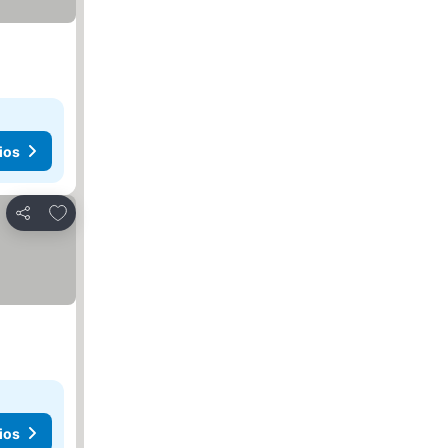
ios
Agregar a favoritos
Compartir
ios