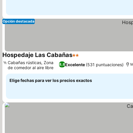
Opción destacada
Hospedaje Las Cabañas
2 Estrellas
Ver precios
Cabañas rústicas, Zona
Excelente
(531 puntuaciones)
8,8
M
de comedor al aire libre
Ver precios
Elige fechas para ver los precios exactos