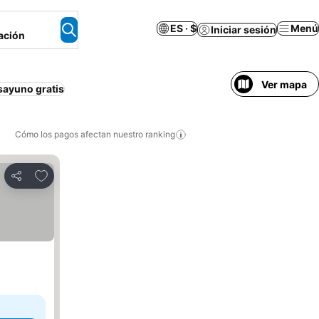
ES · $
Menú
Iniciar sesión
ación
Ver mapa
sayuno gratis
Cómo los pagos afectan nuestro ranking
Agregar a favoritos
Compartir