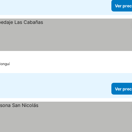
Ver prec
onguí
Ver prec