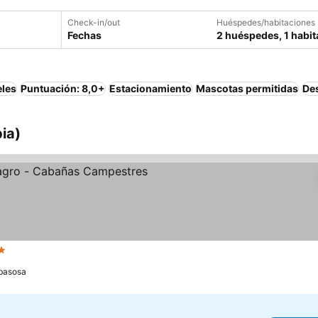
Check-in/out
Huéspedes/habitaciones
Fechas
2 huéspedes, 1 habit
eles
Puntuación: 8,0+
Estacionamiento
Mascotas permitidas
De
ia)
ellas
Ver precios
basosa