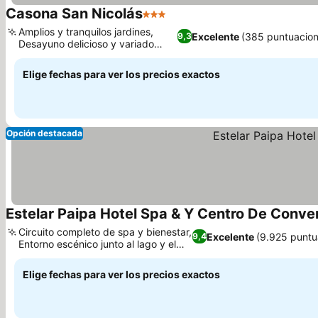
Casona San Nicolás
3 Estrellas
Ver precios
Amplios y tranquilos jardines,
Excelente
(385 puntuacion
9,3
Desayuno delicioso y variado
Ver precios
cada día
Elige fechas para ver los precios exactos
Opción destacada
Estelar Paipa Hotel Spa & Y Centro De Conv
Circuito completo de spa y bienestar,
Excelente
(9.925 puntu
9,4
Entorno escénico junto al lago y el
Ver precios
bosque
Elige fechas para ver los precios exactos