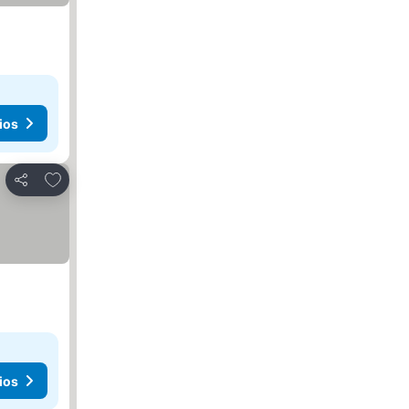
ios
Agregar a favoritos
Compartir
ios