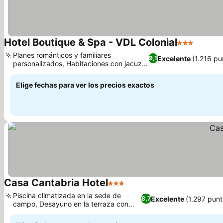
Hotel Boutique & Spa - VDL Colonial
3 Estrellas
Ver pre
Planes románticos y familiares
Excelente
(1.216 pu
9,1
personalizados, Habitaciones con jacuzzi
Ver precios
privado y chimenea
Elige fechas para ver los precios exactos
Casa Cantabria Hotel
3 Estrellas
Ver precios
Piscina climatizada en la sede de
Excelente
(1.297 pun
8,7
campo, Desayuno en la terraza con
Ver precios
vistas al pueblo