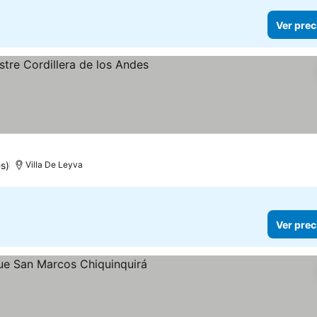
Ver prec
ellas
er precios
s)
Villa De Leyva
Ver prec