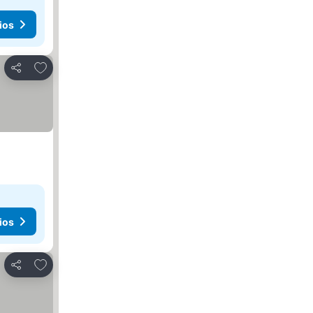
ios
Agregar a favoritos
Compartir
ios
Agregar a favoritos
Compartir