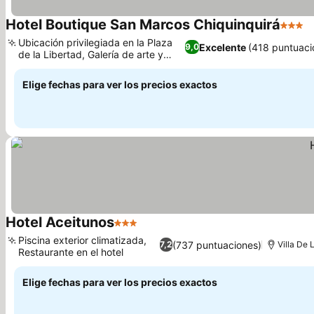
Hotel Boutique San Marcos Chiquinquirá
3 Estr
V
Ubicación privilegiada en la Plaza
Excelente
(418 puntuaci
9,0
de la Libertad, Galería de arte y
Ver precios
oratorio
Elige fechas para ver los precios exactos
Hotel Aceitunos
3 Estrellas
Ver precios
Piscina exterior climatizada,
(737 puntuaciones)
7,2
Villa De
Restaurante en el hotel
Ver precios
Elige fechas para ver los precios exactos