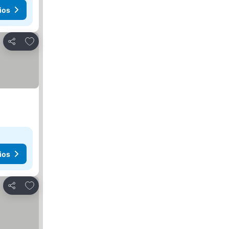
ios
Agregar a favoritos
Compartir
ios
Agregar a favoritos
Compartir