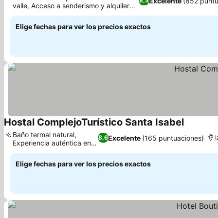
Excelente
(852 puntu
8,5
valle, Acceso a senderismo y alquiler
Ver precios
de bicicletas
Elige fechas para ver los precios exactos
Hostal ComplejoTurístico Santa Isabel
Ver preci
Baño termal natural,
Excelente
(165 puntuaciones)
8,6
I
Experiencia auténtica en
Ver precios
Iza
Elige fechas para ver los precios exactos