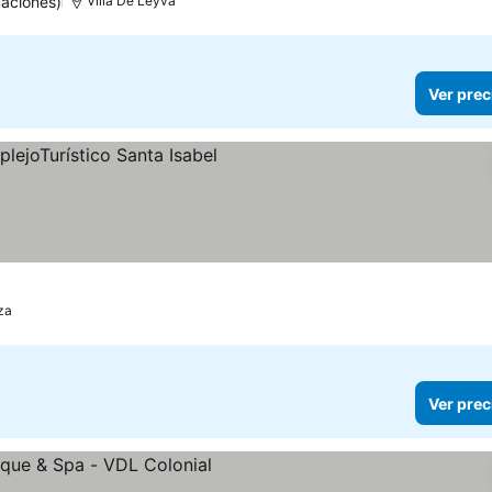
aciones)
Villa De Leyva
Ver prec
os
za
Ver prec