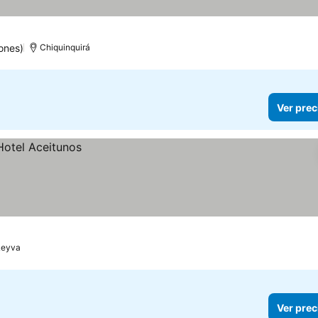
ellas
er precios
ones)
Chiquinquirá
Ver prec
 Leyva
Ver prec