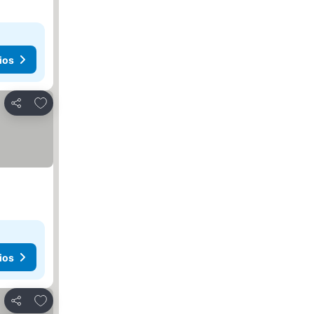
ios
Agregar a favoritos
Compartir
ios
Agregar a favoritos
Compartir