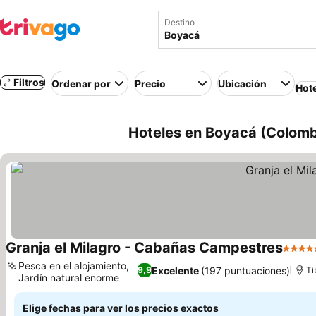
Destino
Filtros
Ordenar por
Precio
Ubicación
Hot
Hoteles en Boyacá (Colomb
Granja el Milagro - Cabañas Campestres
5 Estr
Pesca en el alojamiento,
Excelente
(197 puntuaciones)
9,9
Ti
Jardín natural enorme
Ver precios
Elige fechas para ver los precios exactos