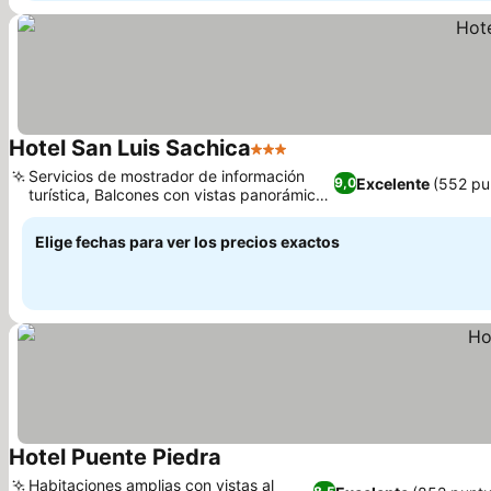
Hotel San Luis Sachica
3 Estrellas
Ver precios
Servicios de mostrador de información
Excelente
(552 pu
9,0
turística, Balcones con vistas panorámicas
Ver precios
a la montaña
Elige fechas para ver los precios exactos
Hotel Puente Piedra
Ver precios
Habitaciones amplias con vistas al