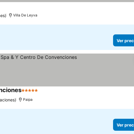
es)
Villa De Leyva
Ver prec
enciones
5 Estrellas
Ver precios
aciones)
Paipa
Ver prec