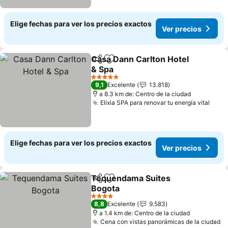
Elige fechas para ver los precios exactos
Ver precios
Casa Dann Carlton Hotel
Compartir
Agregar a favoritos
& Spa
Ver precios
5 Estrellas
9,1
Excelente
13.818
a 8.3 km de: Centro de la ciudad
Elixia SPA para renovar tu energía vital
Ver 
Elige fechas para ver los precios exactos
Ver precios
Tequendama Suites
Compartir
Agregar a favoritos
Bogota
Ver precios
4 Estrellas
8,8
Excelente
9.583
a 1.4 km de: Centro de la ciudad
Cena con vistas panorámicas de la ciudad
Ve