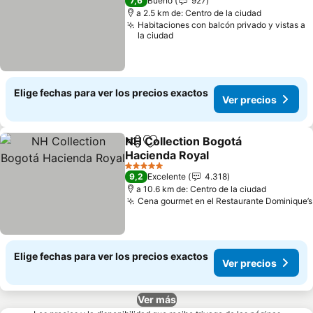
7,6
Bueno
927
a 2.5 km de: Centro de la ciudad
Habitaciones con balcón privado y vistas a
la ciudad
Elige fechas para ver los precios exactos
Ver precios
NH Collection Bogotá
Compartir
Agregar a favoritos
Hacienda Royal
Ver precios
5 Estrellas
9,2
Excelente
4.318
a 10.6 km de: Centro de la ciudad
Cena gourmet en el Restaurante Dominique’s
Elige fechas para ver los precios exactos
Ver precios
Ver más