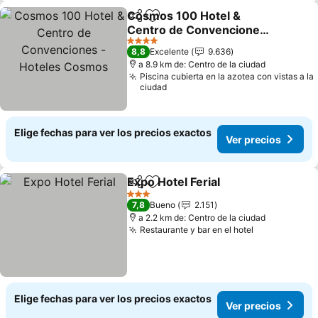
Cosmos 100 Hotel &
Compartir
Agregar a favoritos
Centro de Convenciones
- Hoteles Cosmos
Ver precios
4 Estrellas
8,8
Excelente
9.636
a 8.9 km de: Centro de la ciudad
Piscina cubierta en la azotea con vistas a la
ciudad
Elige fechas para ver los precios exactos
Ver precios
Expo Hotel Ferial
Compartir
Agregar a favoritos
Ver preci
3 Estrellas
7,8
Bueno
2.151
a 2.2 km de: Centro de la ciudad
Restaurante y bar en el hotel
Ver precios
Elige fechas para ver los precios exactos
Ver precios