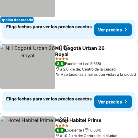
Opción destacada
Elige fechas para ver los precios exactos
Ver precios
NH Bogotá Urban 26
Compartir
Agregar a favoritos
Royal
Ver precios
4 Estrellas
8,8
Excelente
5.668
a 2.0 km de: Centro de la ciudad
Habitaciones amplias con vistas a la ciudad
Elige fechas para ver los precios exactos
Ver precios
Hotel Habitel Prime
Compartir
Agregar a favoritos
Ver pre
4 Estrellas
8,8
Excelente
6.864
a 10.2 km de: Centro de la ciudad