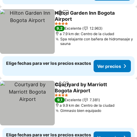
Hilton Garden Inn Bogota
Compartir
Agregar a favoritos
Airport
Ver precios
4 Estrellas
9,2
Excelente
12.963
a 7.9 km de: Centro de la ciudad
Spa relajante con bañera de hidromasaje y
sauna
Elige fechas para ver los precios exactos
Ver precios
Courtyard by Marriott
Compartir
Agregar a favoritos
Bogota Airport
Ver precios
4 Estrellas
9,1
Excelente
7.381
a 9.9 km de: Centro de la ciudad
Gimnasio bien equipado
Ver precios
Elige fechas para ver los precios exactos