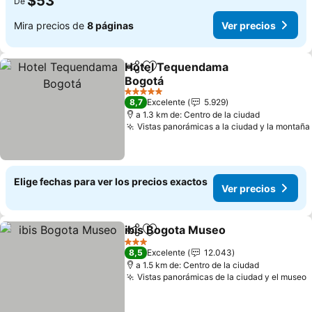
$53
De
Mira precios de
8 páginas
Ver precios
Hotel Tequendama
Compartir
Agregar a favoritos
Bogotá
Ver precios
5 Estrellas
8,7
Excelente
5.929
a 1.3 km de: Centro de la ciudad
Vistas panorámicas a la ciudad y la montaña
Elige fechas para ver los precios exactos
Ver precios
ibis Bogota Museo
Compartir
Agregar a favoritos
Ver pre
3 Estrellas
8,5
Excelente
12.043
a 1.5 km de: Centro de la ciudad
Vistas panorámicas de la ciudad y el museo
V