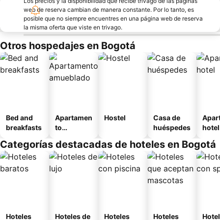
Los precios y la disponibilidad que recibe trivago de las páginas
web de reserva cambian de manera constante. Por lo tanto, es
posible que no siempre encuentres en una página web de reserva
la misma oferta que viste en trivago.
Otros hospedajes en Bogotá
Bed and
Apartamen
Hostel
Casa de
Apar
breakfasts
to
huéspedes
hotel
amueblad
Categorías destacadas de hoteles en Bogotá
o
Hoteles
Hoteles de
Hoteles
Hoteles
Hote