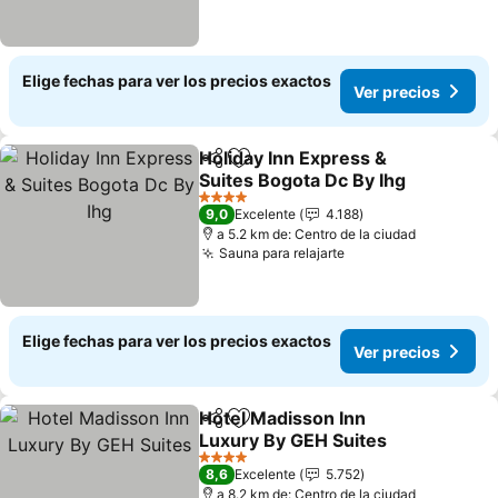
Elige fechas para ver los precios exactos
Ver precios
Holiday Inn Express &
Compartir
Agregar a favoritos
Suites Bogota Dc By Ihg
Ver precios
4 Estrellas
9,0
Excelente
4.188
a 5.2 km de: Centro de la ciudad
Sauna para relajarte
Ver precios
Elige fechas para ver los precios exactos
Ver precios
Hotel Madisson Inn
Compartir
Agregar a favoritos
Luxury By GEH Suites
Ver precios
4 Estrellas
8,6
Excelente
5.752
a 8.2 km de: Centro de la ciudad