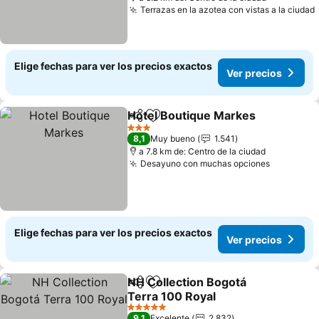
Terrazas en la azotea con vistas a la ciudad
Elige fechas para ver los precios exactos
Ver precios
Hotel Boutique Markes
Compartir
Agregar a favoritos
Ver
3 Estrellas
8,1
Muy bueno
1.541
a 7.8 km de: Centro de la ciudad
Desayuno con muchas opciones
Ver prec
Elige fechas para ver los precios exactos
Ver precios
NH Collection Bogotá
Compartir
Agregar a favoritos
Terra 100 Royal
Ver precios
5 Estrellas
9,1
Excelente
2.832