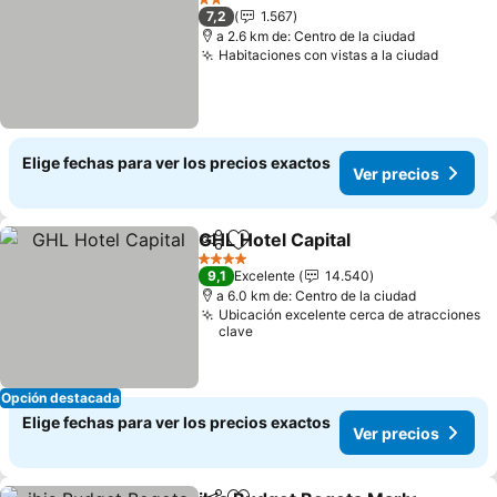
2 Estrellas
7,2
1.567
a 2.6 km de: Centro de la ciudad
Habitaciones con vistas a la ciudad
Ver pr
Elige fechas para ver los precios exactos
Ver precios
GHL Hotel Capital
Compartir
Agregar a favoritos
Ver prec
4 Estrellas
9,1
Excelente
14.540
a 6.0 km de: Centro de la ciudad
Ubicación excelente cerca de atracciones
clave
Opción destacada
Elige fechas para ver los precios exactos
Ver precios