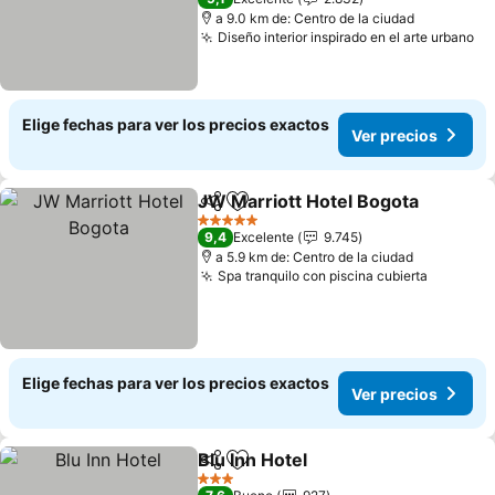
a 9.0 km de: Centro de la ciudad
Diseño interior inspirado en el arte urbano
Ve
Elige fechas para ver los precios exactos
Ver precios
JW Marriott Hotel Bogota
Compartir
Agregar a favoritos
5 Estrellas
9,4
Excelente
9.745
a 5.9 km de: Centro de la ciudad
Spa tranquilo con piscina cubierta
Ver pre
Elige fechas para ver los precios exactos
Ver precios
Blu Inn Hotel
Compartir
Agregar a favoritos
Ver precios
3 Estrellas