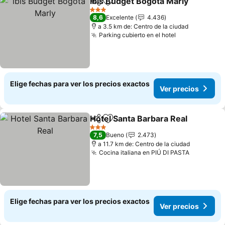
ibis Budget Bogota Marly
Compartir
Agregar a favoritos
V
3 Estrellas
8,6
Excelente
4.436
a 3.5 km de: Centro de la ciudad
Parking cubierto en el hotel
Ver precios
Elige fechas para ver los precios exactos
Ver precios
Hotel Santa Barbara Real
Compartir
Agregar a favoritos
V
3 Estrellas
7,5
Bueno
2.473
a 11.7 km de: Centro de la ciudad
Cocina italiana en PIÚ DI PASTA
Ver preci
Elige fechas para ver los precios exactos
Ver precios