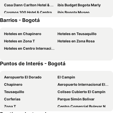
Casa Dann Carlton Hotel & Spa
ibis Budget Bogota Marly
Cosmos 100 Hotel & Centro de Convenciones - Hoteles Cosmos
ibis Bogota Museo
Barrios - Bogotá
Hotel B3 Virrey
Hotel Habitel Select
Hilton Bogota
Wyndham Bogota
Hoteles en Chapinero
Hoteles en Teusaquillo
Radisson Bogota Metrotel
Holiday Inn Bogota Airport By Ihg
Hoteles en Zona T
Hoteles en Zona Rosa
Hotel Dann Carlton Bogota
Hemma Bogotá Chapinero Premium Suites Hotel
Hoteles en Centro Internacional Tequendama
Hotel Estelar La Fontana
Movich Buro 26
Vilar America
Hotel Dann Avenida 19
Puntos de Interés - Bogotá
NH Collection Bogotá WTC Royal
Grand Hyatt Bogota
Hilton Garden Inn Bogota Airport
Exe Bacata 95
Aeropuerto El Dorado
El Campin
Hotel Boutique Markes
Novotel Bogota Parque 93
Chapinero
Aeropuerto Internacional El Dorado
Hotel Boutique City Center
Ayenda 1055 Agora INN Corferias
Teusaquillo
Coliseo Cubierto El Campín
Tequendama Suites Bogota
Courtyard by Marriott Bogota Airport
Corferias
Parque Simón Bolivar
Hotel Distrito ZF
Soy Local Parque La 93
Zona T
Centro Comercial Bulevar Niza
Sheraton Bogota Hotel
Hotel Dorado 100