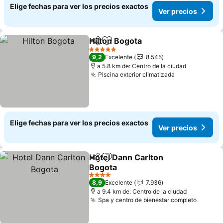
Elige fechas para ver los precios exactos
Ver precios
Hilton Bogota
Compartir
Agregar a favoritos
Ver precios
5 Estrellas
9,2
Excelente
8.545
a 5.8 km de: Centro de la ciudad
Piscina exterior climatizada
Ver precios
Elige fechas para ver los precios exactos
Ver precios
Hotel Dann Carlton
Compartir
Agregar a favoritos
Bogota
Ver precios
4 Estrellas
8,9
Excelente
7.936
a 9.4 km de: Centro de la ciudad
Spa y centro de bienestar completo
Ver pr