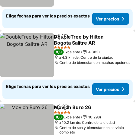
Elige fechas para ver los precios exactos
Ver precios
DoubleTree by Hilton
Compartir
Agregar a favoritos
Bogota Salitre AR
Ver precios
5 Estrellas
8,9
Excelente
4.383
a 4.3 km de: Centro de la ciudad
Centro de bienestar con muchas opciones
Ve
Elige fechas para ver los precios exactos
Ver precios
Movich Buro 26
Compartir
Agregar a favoritos
Ver precio
5 Estrellas
8,6
Excelente
10.298
a 10.2 km de: Centro de la ciudad
Centro de spa y bienestar con servicio
completo