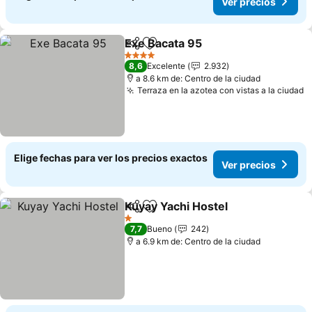
Ver precios
Exe Bacata 95
Compartir
Agregar a favoritos
Ver precios
4 Estrellas
8,6
Excelente
2.932
a 8.6 km de: Centro de la ciudad
Terraza en la azotea con vistas a la ciudad
V
Elige fechas para ver los precios exactos
Ver precios
Kuyay Yachi Hostel
Compartir
Agregar a favoritos
Ver pre
1 Estrellas
7,7
Bueno
242
a 6.9 km de: Centro de la ciudad