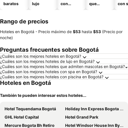
baratos
lujo
con
que
con 
piscina
aceptan
mascotas
Rango de precios
Hoteles en Bogotá -
Precio máximo
de
‎$53
hasta
‎$53
(Precio por
noche)
Preguntas frecuentes sobre Bogotá
¿Cuáles son los mejores hoteles en Bogotá?
¿Cuáles son los mejores hoteles de lujo en Bogotá?
¿Cuáles son los mejores hoteles que admiten mascotas en Bogotá?
¿Cuáles son los mejores hoteles con spa en Bogotá?
¿Cuáles son los mejores hoteles con piscina en Bogotá?
Hoteles en Bogotá
También te pueden interesar estos hoteles...
Hotel Tequendama Bogotá
Holiday Inn Express Bogota - Parque La 93 By Ihg
GHL Hotel Capital
Hotel Grand Park
Mercure Bogota Bh Retiro
Hotel Windsor House Inn By GEH Suites