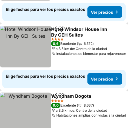
Elige fechas para ver los precios exactos
Ver precios
Hotel Windsor House Inn
Compartir
Agregar a favoritos
By GEH Suites
Ver precios
4 Estrellas
8,6
Excelente
6.572
a 8.5 km de: Centro de la ciudad
Instalaciones de bienestar para rejuvenecer
Elige fechas para ver los precios exactos
Ver precios
Wyndham Bogota
Compartir
Agregar a favoritos
Ver prec
4 Estrellas
9,0
Excelente
8.637
a 3.5 km de: Centro de la ciudad
Habitaciones amplias con vistas a la ciudad