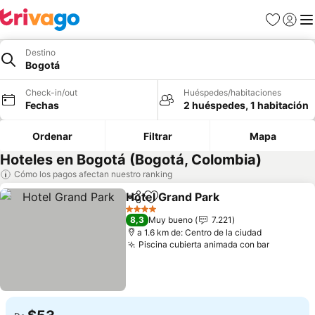
Favoritos
Iniciar 
Me
Destino
Bogotá
Check-in/out
Huéspedes/habitaciones
Fechas
2 huéspedes, 1 habitación
Ordenar
Filtrar
Mapa
Hoteles en Bogotá (Bogotá, Colombia)
Cómo los pagos afectan nuestro ranking
Hotel Grand Park
Compartir
Agregar a favoritos
Ver preci
4 Estrellas
8,3
Muy bueno
7.221
a 1.6 km de: Centro de la ciudad
Piscina cubierta animada con bar
Ver prec