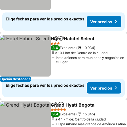
Elige fechas para ver los precios exactos
Ver precios
Hotel Habitel Select
Compartir
Agregar a favoritos
Ver pr
3 Estrellas
8,6
Excelente
19.934
a 10.1 km de: Centro de la ciudad
Instalaciones para reuniones y negocios en
el lugar
Opción destacada
Elige fechas para ver los precios exactos
Ver precios
Grand Hyatt Bogota
Compartir
Agregar a favoritos
Ver pr
5 Estrellas
9,4
Excelente
15.845
a 4.1 km de: Centro de la ciudad
El spa urbano más grande de América Latina