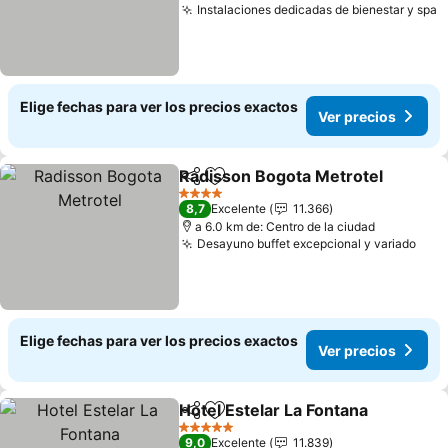
Instalaciones dedicadas de bienestar y spa
V
Elige fechas para ver los precios exactos
Ver precios
Radisson Bogota Metrotel
Compartir
Agregar a favoritos
4 Estrellas
8,7
Excelente
11.366
a 6.0 km de: Centro de la ciudad
Desayuno buffet excepcional y variado
Ver 
Elige fechas para ver los precios exactos
Ver precios
Hotel Estelar La Fontana
Compartir
Agregar a favoritos
Ve
5 Estrellas
9,0
Excelente
11.839