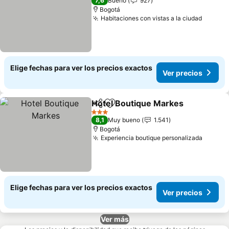
7,6
Bueno
927
Bogotá
Habitaciones con vistas a la ciudad
Ver pr
Elige fechas para ver los precios exactos
Ver precios
Hotel Boutique Markes
Compartir
Agregar a favoritos
Ver
3 Estrellas
8,1
Muy bueno
1.541
Bogotá
Experiencia boutique personalizada
Ver pr
Elige fechas para ver los precios exactos
Ver precios
Ver más