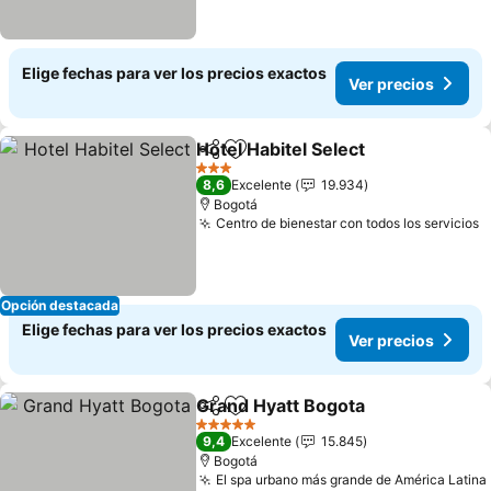
Elige fechas para ver los precios exactos
Ver precios
Hotel Habitel Select
Compartir
Agregar a favoritos
Ver pr
3 Estrellas
8,6
Excelente
19.934
Bogotá
Centro de bienestar con todos los servicios
V
Opción destacada
Elige fechas para ver los precios exactos
Ver precios
Grand Hyatt Bogota
Compartir
Agregar a favoritos
Ver pr
5 Estrellas
9,4
Excelente
15.845
Bogotá
El spa urbano más grande de América Latina