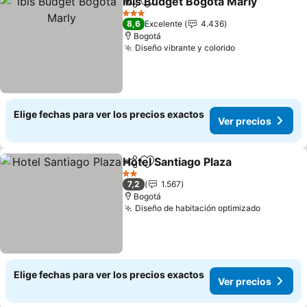
ibis Budget Bogota Marly
Compartir
Agregar a favoritos
V
3 Estrellas
8,6
Excelente
4.436
Bogotá
Diseño vibrante y colorido
Ver precios
Elige fechas para ver los precios exactos
Ver precios
Hotel Santiago Plaza
Compartir
Agregar a favoritos
Ver p
2 Estrellas
7,2
1.567
Bogotá
Diseño de habitación optimizado
Ver prec
Elige fechas para ver los precios exactos
Ver precios