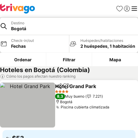
Favoritos
Iniciar 
Me
Destino
Bogotá
Check-in/out
Huéspedes/habitaciones
Fechas
2 huéspedes, 1 habitación
Ordenar
Filtrar
Mapa
Hoteles en Bogotá (Colombia)
Cómo los pagos afectan nuestro ranking
Hotel Grand Park
Compartir
Agregar a favoritos
Ver preci
4 Estrellas
8,3
Muy bueno
7.221
Bogotá
Piscina cubierta climatizada
Ver precios