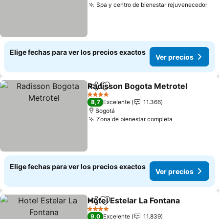
Spa y centro de bienestar rejuvenecedor
Ver
Elige fechas para ver los precios exactos
Ver precios
Radisson Bogota Metrotel
Compartir
Agregar a favoritos
4 Estrellas
8,7
Excelente
11.366
Bogotá
Zona de bienestar completa
Ver precios
Elige fechas para ver los precios exactos
Ver precios
Hotel Estelar La Fontana
Compartir
Agregar a favoritos
Ve
4 Estrellas
9,0
Excelente
11.839