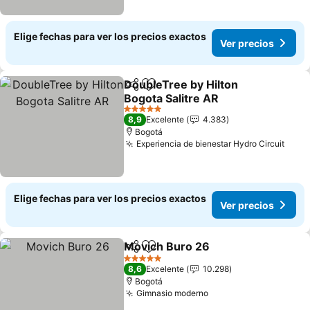
Elige fechas para ver los precios exactos
Ver precios
DoubleTree by Hilton
Compartir
Agregar a favoritos
Bogota Salitre AR
Ver precios
5 Estrellas
8,9
Excelente
4.383
Bogotá
Experiencia de bienestar Hydro Circuit
Ver 
Elige fechas para ver los precios exactos
Ver precios
Movich Buro 26
Compartir
Agregar a favoritos
Ver precio
5 Estrellas
8,6
Excelente
10.298
Bogotá
Gimnasio moderno
Ver precios