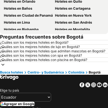
Hoteles en Orlando
Hoteles en Quito
Hoteles en Baños
Hoteles en Cartagena
Hoteles en Ciudad de Panamá
Hoteles en Nueva York
Hoteles en Lima
Hoteles en San Andrés
Hoteles en Riobamba
Hoteles en Montañita
Preguntas frecuentes sobre Bogotá
Hoteles en Puerto López
Hoteles en Pedernales
¿Cuáles son los mejores hoteles en Bogotá?
Hoteles en Miami
Hoteles en Roma
¿Cuáles son los mejores hoteles de lujo en Bogotá?
Hoteles en Ambato
Hoteles en Cojimies
¿Cuáles son los mejores hoteles que admiten mascotas en Bogotá?
¿Cuáles son los mejores hoteles con spa en Bogotá?
Hoteles en Lisboa
Hoteles en Zorritos
¿Cuáles son los mejores hoteles con piscina en Bogotá?
Hoteles en Oporto
Hoteles en Panamá
Hoteles en Galápagos
Hoteles en Esmeraldas
Busca hoteles
Centro- y Sudamérica
Colombia
Bogotá
Hoteles en Curazao
Hoteles en Guatemala
Facebook
Twitter
Insta
Yo
Hoteles en Santa Cruz
Hoteles en Colombia
Elige tu país
Hoteles en Campania
Hoteles en Manabí
Hoteles en Italia
Hoteles en Noruega
Agregar en Google
Hoteles en Tailandia
Hoteles en Nueva Jersey