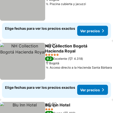
Piscina cubierta y jacuzzi
Ver precios
Elige fechas para ver los precios exactos
Ver precios
NH Collection Bogotá
Compartir
Agregar a favoritos
Hacienda Royal
Ver precios
5 Estrellas
9,2
Excelente
4.318
Bogotá
Acceso directo a la Hacienda Santa Bárbara
Elige fechas para ver los precios exactos
Ver precios
Blu Inn Hotel
Compartir
Agregar a favoritos
Ver precios
3 Estrellas