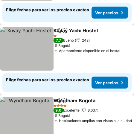
Elige fechas para ver los precios exactos
Ver precios
Kuyay Yachi Hostel
Compartir
Agregar a favoritos
Ver pre
1 Estrellas
7,7
Bueno
242
Bogotá
Aparcamiento disponible en el hostal
Ver p
Elige fechas para ver los precios exactos
Ver precios
Wyndham Bogota
Compartir
Agregar a favoritos
Ver prec
4 Estrellas
9,0
Excelente
8.637
Bogotá
Habitaciones amplias con vistas a la ciudad