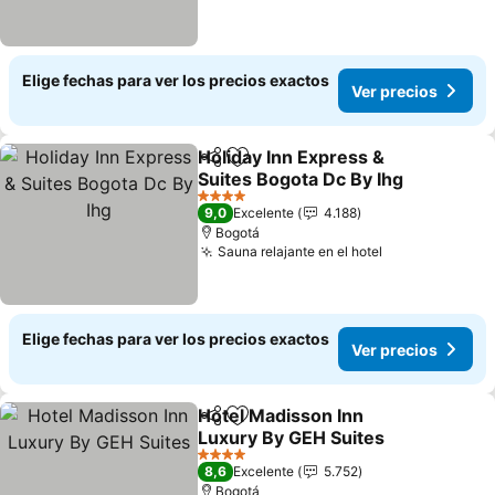
Elige fechas para ver los precios exactos
Ver precios
Holiday Inn Express &
Compartir
Agregar a favoritos
Suites Bogota Dc By Ihg
Ver precios
4 Estrellas
9,0
Excelente
4.188
Bogotá
Sauna relajante en el hotel
Ver precios
Elige fechas para ver los precios exactos
Ver precios
Hotel Madisson Inn
Compartir
Agregar a favoritos
Luxury By GEH Suites
Ver precios
4 Estrellas
8,6
Excelente
5.752
Bogotá