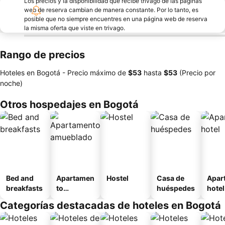
Los precios y la disponibilidad que recibe trivago de las páginas
web de reserva cambian de manera constante. Por lo tanto, es
posible que no siempre encuentres en una página web de reserva
la misma oferta que viste en trivago.
Rango de precios
Hoteles en Bogotá -
Precio máximo
de
‎$53
hasta
‎$53
(Precio por
noche)
Otros hospedajes en Bogotá
Bed and
Apartamen
Hostel
Casa de
Apar
breakfasts
to
huéspedes
hotel
amueblad
Categorías destacadas de hoteles en Bogotá
o