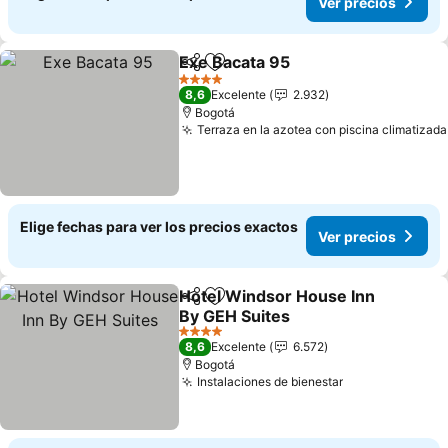
Ver precios
Exe Bacata 95
Compartir
Agregar a favoritos
Ver precios
4 Estrellas
8,6
Excelente
2.932
Bogotá
Terraza en la azotea con piscina climatizada
Elige fechas para ver los precios exactos
Ver precios
Hotel Windsor House Inn
Compartir
Agregar a favoritos
By GEH Suites
Ver precios
4 Estrellas
8,6
Excelente
6.572
Bogotá
Instalaciones de bienestar
Ver precios