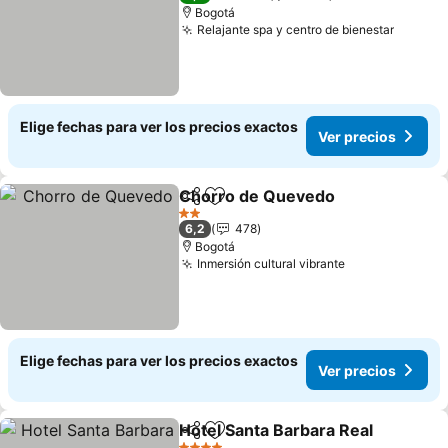
Bogotá
Relajante spa y centro de bienestar
Ver pre
Elige fechas para ver los precios exactos
Ver precios
Chorro de Quevedo
Compartir
Agregar a favoritos
Ver pr
2 Estrellas
6,2
478
Bogotá
Inmersión cultural vibrante
Ver precios
Elige fechas para ver los precios exactos
Ver precios
Hotel Santa Barbara Real
Compartir
Agregar a favoritos
V