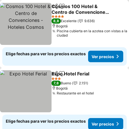
Cosmos 100 Hotel &
Compartir
Agregar a favoritos
Centro de Convenciones
- Hoteles Cosmos
Ver precios
4 Estrellas
8,8
Excelente
9.636
Bogotá
Piscina cubierta en la azotea con vistas a la
ciudad
Elige fechas para ver los precios exactos
Ver precios
Expo Hotel Ferial
Compartir
Agregar a favoritos
Ver preci
3 Estrellas
7,8
Bueno
2.151
Bogotá
Restaurante en el hotel
Ver precios
Elige fechas para ver los precios exactos
Ver precios