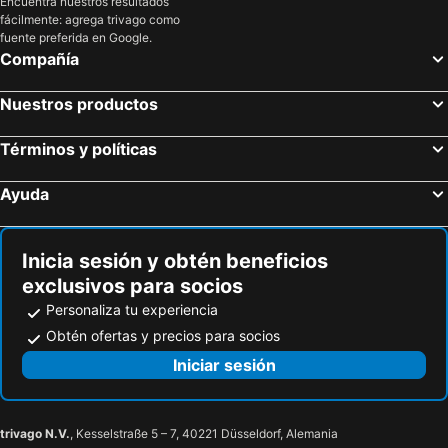
Encuentra nuestros resultados
fácilmente: agrega trivago como
Hoteles en El Caribe
Hoteles en Lima
fuente preferida en Google.
Hoteles en Tumbes
Hoteles en Orellana
Compañía
Hoteles en San Cristóbal
Hoteles en Isla de Santorini
Nuestros productos
Términos y políticas
Ayuda
Inicia sesión y obtén beneficios
exclusivos para socios
Personaliza tu experiencia
Obtén ofertas y precios para socios
Iniciar sesión
trivago N.V.
, Kesselstraße 5 – 7, 40221 Düsseldorf, Alemania