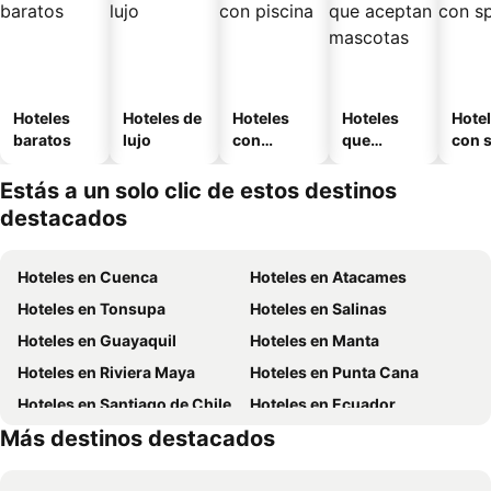
Hoteles
Hoteles de
Hoteles
Hoteles
Hote
baratos
lujo
con
que
con 
piscina
aceptan
mascotas
Estás a un solo clic de estos destinos
destacados
Hoteles en Cuenca
Hoteles en Atacames
Hoteles en Tonsupa
Hoteles en Salinas
Hoteles en Guayaquil
Hoteles en Manta
Hoteles en Riviera Maya
Hoteles en Punta Cana
Hoteles en Santiago de Chile
Hoteles en Ecuador
Más destinos destacados
Hoteles en México
Hoteles en Chicago