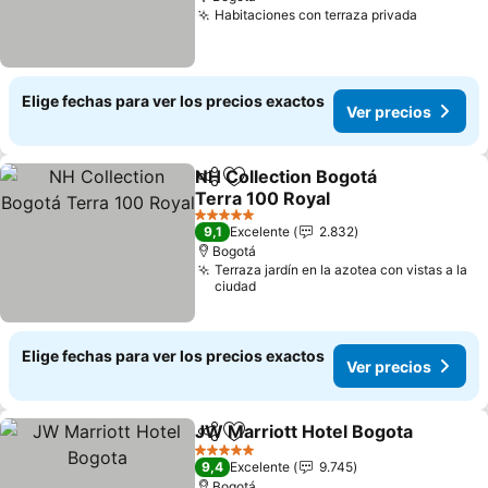
Habitaciones con terraza privada
Ver prec
Elige fechas para ver los precios exactos
Ver precios
NH Collection Bogotá
Compartir
Agregar a favoritos
Terra 100 Royal
Ver precios
5 Estrellas
9,1
Excelente
2.832
Bogotá
Terraza jardín en la azotea con vistas a la
ciudad
Elige fechas para ver los precios exactos
Ver precios
JW Marriott Hotel Bogota
Compartir
Agregar a favoritos
5 Estrellas
9,4
Excelente
9.745
Bogotá