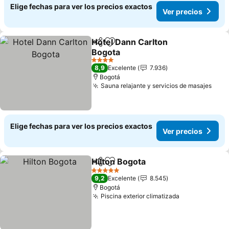
Elige fechas para ver los precios exactos
Ver precios
Hotel Dann Carlton
Compartir
Agregar a favoritos
Bogota
Ver precios
4 Estrellas
8,9
Excelente
7.936
Bogotá
Sauna relajante y servicios de masajes
Ver 
Elige fechas para ver los precios exactos
Ver precios
Hilton Bogota
Compartir
Agregar a favoritos
Ver precios
5 Estrellas
9,2
Excelente
8.545
Bogotá
Piscina exterior climatizada
Ver precios