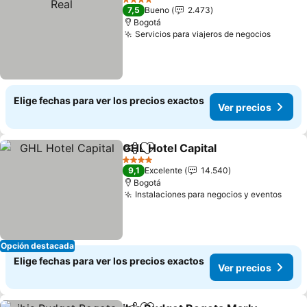
4 Estrellas
7,5
Bueno
2.473
Bogotá
Servicios para viajeros de negocios
Ver pr
Elige fechas para ver los precios exactos
Ver precios
GHL Hotel Capital
Compartir
Agregar a favoritos
Ver prec
4 Estrellas
9,1
Excelente
14.540
Bogotá
Instalaciones para negocios y eventos
Ver 
Opción destacada
Elige fechas para ver los precios exactos
Ver precios