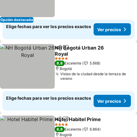
Opción destacada
Elige fechas para ver los precios exactos
Ver precios
NH Bogotá Urban 26
Compartir
Agregar a favoritos
Royal
Ver precios
4 Estrellas
8,8
Excelente
5.668
Bogotá
Vistas de la ciudad desde la terraza de
verano
Elige fechas para ver los precios exactos
Ver precios
Hotel Habitel Prime
Compartir
Agregar a favoritos
Ver pre
4 Estrellas
8,8
Excelente
6.864
Bogotá