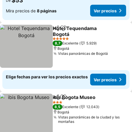
$53
De
Mira precios de
8 páginas
Ver precios
Hotel Tequendama
Compartir
Agregar a favoritos
Bogotá
Ver precios
5 Estrellas
8,7
Excelente
5.929
Bogotá
Vistas panorámicas de Bogotá
Ver precio
Elige fechas para ver los precios exactos
Ver precios
ibis Bogota Museo
Compartir
Agregar a favoritos
Ver pre
3 Estrellas
8,5
Excelente
12.043
Bogotá
Vistas panorámicas de la ciudad y las
montañas