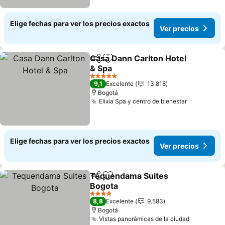
Elige fechas para ver los precios exactos
Ver precios
Casa Dann Carlton Hotel
Compartir
Agregar a favoritos
& Spa
Ver precios
5 Estrellas
9,1
Excelente
13.818
Bogotá
Elixia Spa y centro de bienestar
Ver preci
Elige fechas para ver los precios exactos
Ver precios
Tequendama Suites
Compartir
Agregar a favoritos
Bogota
Ver precios
4 Estrellas
8,8
Excelente
9.583
Bogotá
Vistas panorámicas de la ciudad
Ver preci