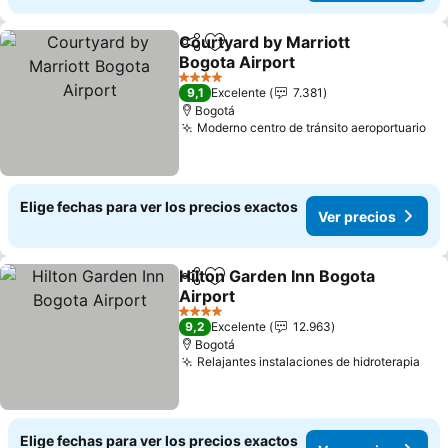
Courtyard by Marriott
Compartir
Agregar a favoritos
Bogota Airport
Ver precios
4 Estrellas
9,1
Excelente
7.381
Bogotá
Moderno centro de tránsito aeroportuario
Ve
Elige fechas para ver los precios exactos
Ver precios
Hilton Garden Inn Bogota
Compartir
Agregar a favoritos
Airport
Ver precios
4 Estrellas
9,2
Excelente
12.963
Bogotá
Relajantes instalaciones de hidroterapia
Ver
Elige fechas para ver los precios exactos