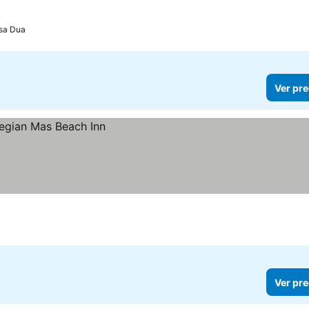
sa Dua
Ver pre
Ver pre