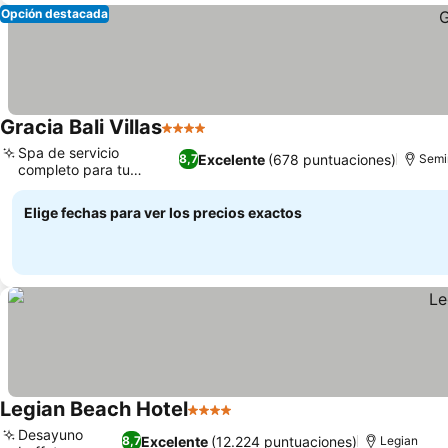
Opción destacada
Gracia Bali Villas
4 Estrellas
Spa de servicio
Excelente
(678 puntuaciones)
8,7
Semi
completo para tu
bienestar
Elige fechas para ver los precios exactos
Legian Beach Hotel
4 Estrellas
Desayuno
Excelente
(12.224 puntuaciones)
8,7
Legian