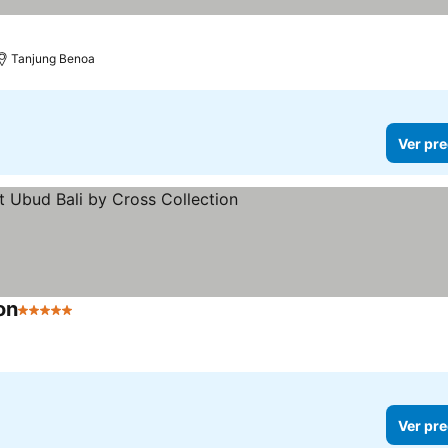
Tanjung Benoa
Ver pre
on
5 Estrellas
Ver pre