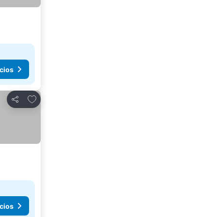
cios
Agregar a favoritos
Compartir
cios