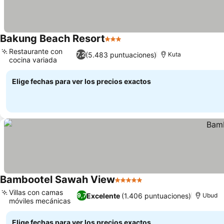
Bakung Beach Resort
3 Estrellas
Restaurante con
(5.483 puntuaciones)
7,2
Kuta
cocina variada
Elige fechas para ver los precios exactos
Bambootel Sawah View
5 Estrellas
Villas con camas
Excelente
(1.406 puntuaciones)
9,7
Ubud
móviles mecánicas
Elige fechas para ver los precios exactos