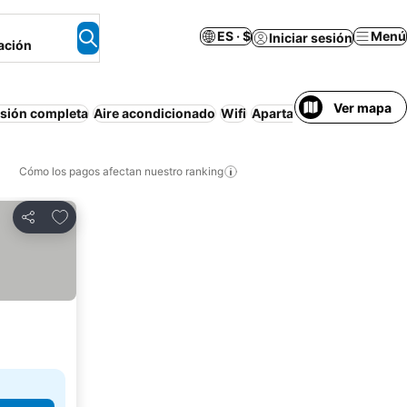
ES · $
Menú
Iniciar sesión
ación
Ver mapa
sión completa
Aire acondicionado
Wifi
Apartamento amueblado
Cómo los pagos afectan nuestro ranking
Agregar a favoritos
Compartir