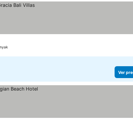
nyak
Ver pre