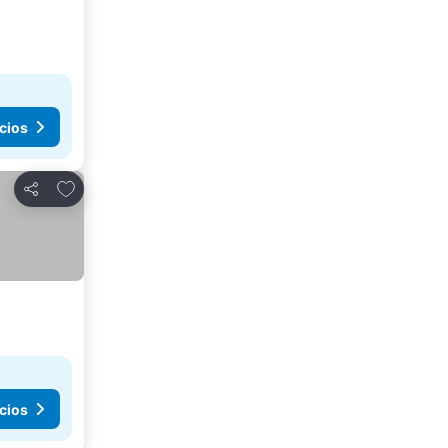
cios
Agregar a favoritos
Compartir
cios