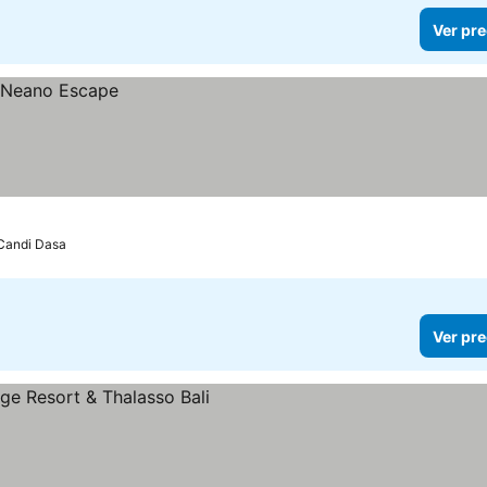
Ver pre
Candi Dasa
Ver pre