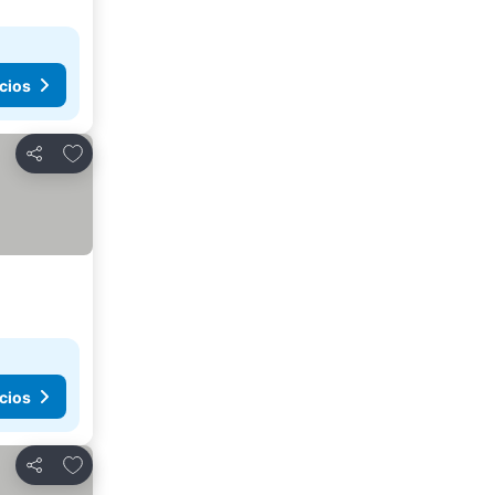
cios
Agregar a favoritos
Compartir
cios
Agregar a favoritos
Compartir