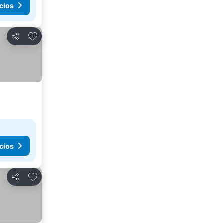
cios
Agregar a favoritos
Compartir
cios
Agregar a favoritos
Compartir