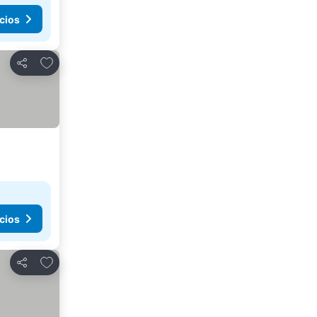
cios
Agregar a favoritos
Compartir
cios
Agregar a favoritos
Compartir