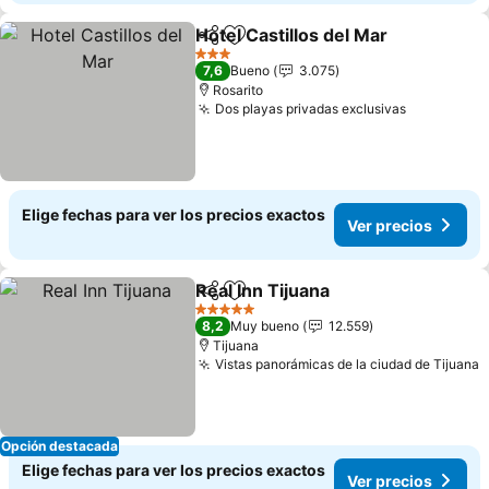
Hotel Castillos del Mar
Compartir
Agregar a favoritos
Ver
3 Estrellas
7,6
Bueno
3.075
Rosarito
Dos playas privadas exclusivas
Ver preci
Elige fechas para ver los precios exactos
Ver precios
Real Inn Tijuana
Compartir
Agregar a favoritos
Ver precio
5 Estrellas
8,2
Muy bueno
12.559
Tijuana
Vistas panorámicas de la ciudad de Tijuana
V
Opción destacada
Elige fechas para ver los precios exactos
Ver precios