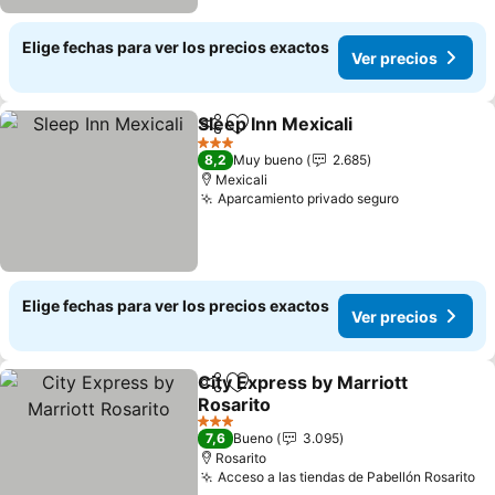
Elige fechas para ver los precios exactos
Ver precios
Sleep Inn Mexicali
Compartir
Agregar a favoritos
Ver prec
3 Estrellas
8,2
Muy bueno
2.685
Mexicali
Aparcamiento privado seguro
Ver precios
Elige fechas para ver los precios exactos
Ver precios
City Express by Marriott
Compartir
Agregar a favoritos
Rosarito
Ver precios
3 Estrellas
7,6
Bueno
3.095
Rosarito
Acceso a las tiendas de Pabellón Rosarito
Ve