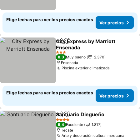
Elige fechas para ver los precios exactos
Ver precios
City Express by Marriott
Compartir
Agregar a favoritos
Ensenada
Ver precios
3 Estrellas
8,3
Muy bueno
2.370
Ensenada
Piscina exterior climatizada
Ver precios
Elige fechas para ver los precios exactos
Ver precios
Santuario Diegueño
Compartir
Agregar a favoritos
Ver pr
4 Estrellas
9,4
Excelente
1.817
Tecate
Arte y decoración cultural mexicana
Ver pr