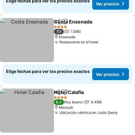
Elige fechas para ver los precios exactos
Ver precios
Costa Ensenada
Compartir
Agregar a favoritos
Ver precio
4 Estrellas
7,1
1.596
Ensenada
Restaurante en el hotel
Ver precios
Elige fechas para ver los precios exactos
Ver precios
Hotel Calafia
Compartir
Agregar a favoritos
Ver precios
4 Estrellas
8,2
Muy bueno
4.496
Mexicali
Ubicación céntrica en Justo Sierra
Ver pre