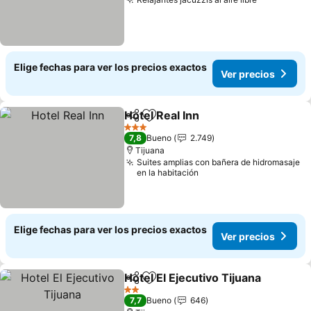
Ver precio
Elige fechas para ver los precios exactos
Ver precios
Hotel Real Inn
Compartir
Agregar a favoritos
Ver precios
3 Estrellas
7,8
Bueno
2.749
Tijuana
Suites amplias con bañera de hidromasaje
en la habitación
Elige fechas para ver los precios exactos
Ver precios
Hotel El Ejecutivo Tijuana
Compartir
Agregar a favoritos
V
2 Estrellas
7,7
Bueno
646