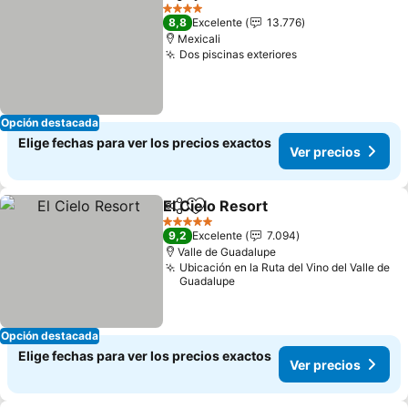
Compartir
Agregar a favoritos
Ver p
4 Estrellas
8,8
Excelente
13.776
Mexicali
Dos piscinas exteriores
Ver precios
Opción destacada
Elige fechas para ver los precios exactos
Ver precios
El Cielo Resort
Compartir
Agregar a favoritos
Ver precios
5 Estrellas
9,2
Excelente
7.094
Valle de Guadalupe
Ubicación en la Ruta del Vino del Valle de
Guadalupe
Opción destacada
Elige fechas para ver los precios exactos
Ver precios