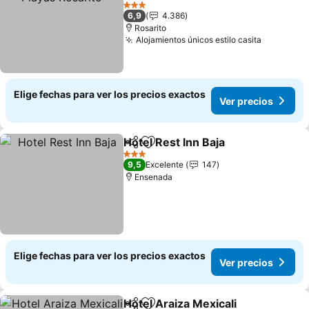
Ver precios
3 Estrellas
6,9
4.386
Rosarito
Alojamientos únicos estilo casita
Ver prec
Elige fechas para ver los precios exactos
Ver precios
Hotel Rest Inn Baja
Compartir
Agregar a favoritos
Ver pre
3 Estrellas
9,5
Excelente
147
Ensenada
Elige fechas para ver los precios exactos
Ver precios
Hotel Araiza Mexicali