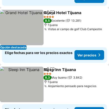
Grand Hotel Tijuana
Compartir
Agregar a favoritos
Ver pr
4 Estrellas
8,5
Excelente
13.281
Tijuana
Vistas al campo de golf Club Campestre
Ver
Opción destacada
Elige fechas para ver los precios exactos
Ver precios
Sleep Inn Tijuana
Compartir
Agregar a favoritos
Ver preci
3 Estrellas
8,3
Muy bueno
3.842
Tijuana
Alojamiento pensado para negocios
Ver pr