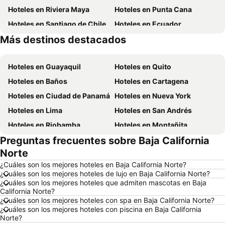
Hoteles en Riviera Maya
Hoteles en Punta Cana
Hoteles en Santiago de Chile
Hoteles en Ecuador
Más destinos destacados
Hoteles en México
Hoteles en Chicago
Hoteles en Guayaquil
Hoteles en Quito
Hoteles en Baños
Hoteles en Cartagena
Hoteles en Ciudad de Panamá
Hoteles en Nueva York
Hoteles en Lima
Hoteles en San Andrés
Hoteles en Riobamba
Hoteles en Montañita
Preguntas frecuentes sobre Baja California
Hoteles en Puerto López
Hoteles en Pedernales
Norte
Hoteles en Miami
Hoteles en Roma
¿Cuáles son los mejores hoteles en Baja California Norte?
Hoteles en Ambato
Hoteles en Cojimies
¿Cuáles son los mejores hoteles de lujo en Baja California Norte?
¿Cuáles son los mejores hoteles que admiten mascotas en Baja
Hoteles en Lisboa
Hoteles en Zorritos
California Norte?
Hoteles en Oporto
Hoteles en Panamá
¿Cuáles son los mejores hoteles con spa en Baja California Norte?
¿Cuáles son los mejores hoteles con piscina en Baja California
Hoteles en Galápagos
Hoteles en Esmeraldas
Norte?