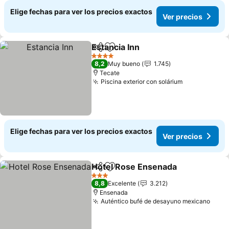
Elige fechas para ver los precios exactos
Ver precios
Estancia Inn
Compartir
Agregar a favoritos
Ver precios
4 Estrellas
8,2
Muy bueno
1.745
Tecate
Piscina exterior con solárium
Ver precios
Elige fechas para ver los precios exactos
Ver precios
Hotel Rose Ensenada
Compartir
Agregar a favoritos
Ver 
3 Estrellas
8,8
Excelente
3.212
Ensenada
Auténtico bufé de desayuno mexicano
Ver 