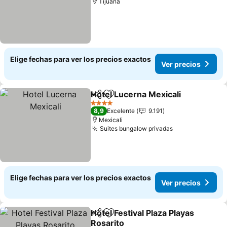
Tijuana
Elige fechas para ver los precios exactos
Ver precios
Hotel Lucerna Mexicali
Compartir
Agregar a favoritos
Ver
4 Estrellas
8,9
Excelente
9.191
Mexicali
Suites bungalow privadas
Ver precios
Elige fechas para ver los precios exactos
Ver precios
Hotel Festival Plaza Playas
Compartir
Agregar a favoritos
Rosarito