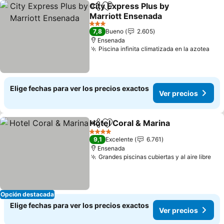
City Express Plus by
Compartir
Agregar a favoritos
Marriott Ensenada
Ver precios
3 Estrellas
7,8
Bueno
2.605
Ensenada
Piscina infinita climatizada en la azotea
Ver
Elige fechas para ver los precios exactos
Ver precios
Hotel Coral & Marina
Compartir
Agregar a favoritos
Ver p
4 Estrellas
9,1
Excelente
6.761
Ensenada
Grandes piscinas cubiertas y al aire libre
Ver
Opción destacada
Elige fechas para ver los precios exactos
Ver precios