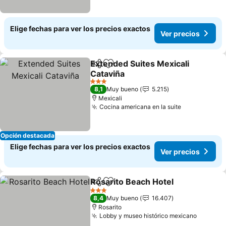
Elige fechas para ver los precios exactos
Ver precios
Extended Suites Mexicali
Compartir
Agregar a favoritos
Cataviña
Ver precios
3 Estrellas
8,1
Muy bueno
5.215
Mexicali
Cocina americana en la suite
Ver precios
Opción destacada
Elige fechas para ver los precios exactos
Ver precios
Rosarito Beach Hotel
Compartir
Agregar a favoritos
Ver p
3 Estrellas
8,4
Muy bueno
16.407
Rosarito
Lobby y museo histórico mexicano
Ver pre