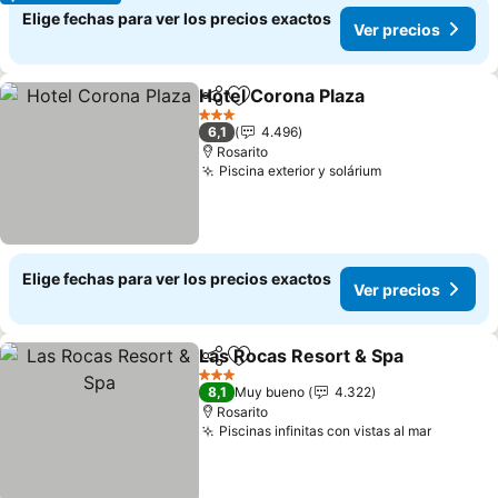
Elige fechas para ver los precios exactos
Ver precios
Hotel Corona Plaza
Compartir
Agregar a favoritos
Ver pre
3 Estrellas
6,1
4.496
Rosarito
Piscina exterior y solárium
Ver precios
Elige fechas para ver los precios exactos
Ver precios
Las Rocas Resort & Spa
Compartir
Agregar a favoritos
Ve
3 Estrellas
8,1
Muy bueno
4.322
Rosarito
Piscinas infinitas con vistas al mar
Ver pre