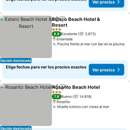
Ver precios
Estero Beach Hotel &
Compartir
Agregar a favoritos
Resort
Ver precios
3 Estrellas
8,8
Excelente
3.873
Ensenada
Piscina frente al mar con bar en la piscina
Ve
Opción destacada
Elige fechas para ver los precios exactos
Ver precios
Rosarito Beach Hotel
Compartir
Agregar a favoritos
Ver p
3 Estrellas
7,8
Bueno
14.818
Rosarito
Muelle icónico con vistas al mar
Ver preci
Opción destacada