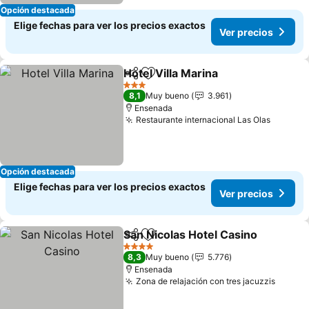
Opción destacada
Elige fechas para ver los precios exactos
Ver precios
Hotel Villa Marina
Compartir
Agregar a favoritos
Ver prec
3 Estrellas
8,1
Muy bueno
3.961
Ensenada
Restaurante internacional Las Olas
Ver pre
Opción destacada
Elige fechas para ver los precios exactos
Ver precios
San Nicolas Hotel Casino
Compartir
Agregar a favoritos
V
4 Estrellas
8,3
Muy bueno
5.776
Ensenada
Zona de relajación con tres jacuzzis
Ver pr