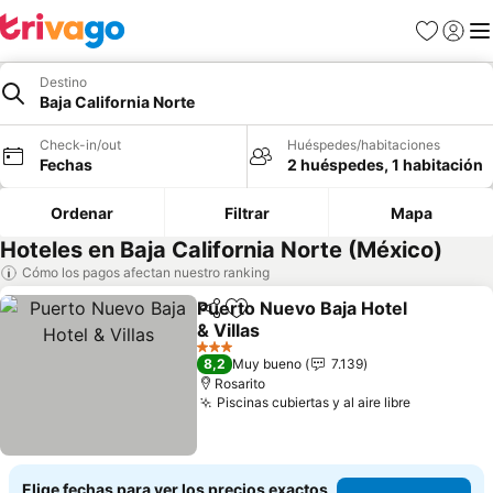
Favoritos
Iniciar 
Me
Destino
Baja California Norte
Check-in/out
Huéspedes/habitaciones
Fechas
2 huéspedes, 1 habitación
Ordenar
Filtrar
Mapa
Hoteles en Baja California Norte (México)
Cómo los pagos afectan nuestro ranking
Puerto Nuevo Baja Hotel
Compartir
Agregar a favoritos
& Villas
Ver precios
3 Estrellas
8,2
Muy bueno
7.139
Rosarito
Piscinas cubiertas y al aire libre
Ver preci
Elige fechas para ver los precios exactos