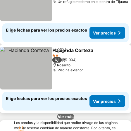
Un refugio moderno en el centro de Tijuana
V
Elige fechas para ver los precios exactos
Ver precios
Hacienda Corteza
Compartir
Agregar a favoritos
Ver prec
2 Estrellas
6,1
904
Rosarito
Piscina exterior
Ver precios
Elige fechas para ver los precios exactos
Ver precios
Ver más
Los precios y la disponibilidad que recibe trivago de las páginas
web de reserva cambian de manera constante. Por lo tanto, es