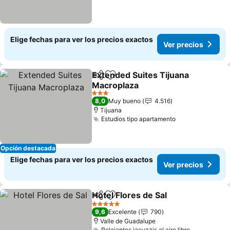
Elige fechas para ver los precios exactos
Ver precios
Extended Suites Tijuana
Compartir
Agregar a favoritos
Macroplaza
Ver precios
3 Estrellas
8,0
Muy bueno
4.516
Tijuana
Estudios tipo apartamento
Ver precios
Opción destacada
Elige fechas para ver los precios exactos
Ver precios
Hotel Flores de Sal
Compartir
Agregar a favoritos
Ver pre
5 Estrellas
9,6
Excelente
790
Valle de Guadalupe
Relajantes jacuzzis al aire libre