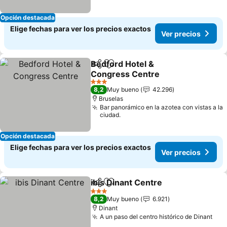
Opción destacada
Elige fechas para ver los precios exactos
Ver precios
Bedford Hotel &
Compartir
Agregar a favoritos
Congress Centre
3 Estrellas
8,2
Muy bueno
42.296
Bruselas
Bar panorámico en la azotea con vistas a la
ciudad.
Opción destacada
Elige fechas para ver los precios exactos
Ver precios
ibis Dinant Centre
Compartir
Agregar a favoritos
3 Estrellas
8,2
Muy bueno
6.921
Dinant
A un paso del centro histórico de Dinant