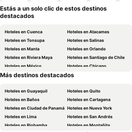
piscina
aceptan
mascotas
Estás a un solo clic de estos destinos
destacados
Hoteles en Cuenca
Hoteles en Atacames
Hoteles en Tonsupa
Hoteles en Salinas
Hoteles en Manta
Hoteles en Orlando
Hoteles en Riviera Maya
Hoteles en Santiago de Chile
Hoteles en México
Hoteles en Chicago
Más destinos destacados
Hoteles en Panamá
Hoteles en Esmeraldas
Hoteles en Guayaquil
Hoteles en Quito
Hoteles en Baños
Hoteles en Cartagena
Hoteles en Ciudad de Panamá
Hoteles en Nueva York
Hoteles en Lima
Hoteles en San Andrés
Hoteles en Riobamba
Hoteles en Montañita