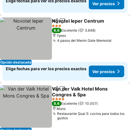
Elige fechas para ver los precios exactos
Ver precios
Novotel Ieper Centrum
Compartir
Agregar a favoritos
3 Estrellas
8,6
Excelente
5.648
Ypres
A pasos del Menin Gate Memorial
Opción destacada
Elige fechas para ver los precios exactos
Ver precios
Van der Valk Hotel Mons
Compartir
Agregar a favoritos
Congres & Spa
4 Estrellas
8,6
Excelente
10.007
Mons
Restaurante Quai 5: cocina para todos los
gustos