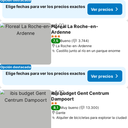
Opción destacada
Elige fechas para ver los precios exactos
Ver precios
Floreal La Roche-en-
Compartir
Agregar a favoritos
Ardenne
3 Estrellas
7,5
Bueno
3.744
La Roche-en-Ardenne
Castillo junto al río en un parque enorme
Opción destacada
Elige fechas para ver los precios exactos
Ver precios
ibis budget Gent Centrum
Compartir
Agregar a favoritos
Dampoort
2 Estrellas
8,1
Muy bueno
13.300
Gante
Alquiler de bicicletas para explorar la ciudad