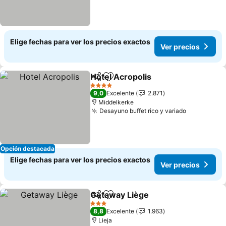
Elige fechas para ver los precios exactos
Ver precios
Hotel Acropolis
Compartir
Agregar a favoritos
4 Estrellas
9,0
Excelente
2.871
Middelkerke
Desayuno buffet rico y variado
Opción destacada
Elige fechas para ver los precios exactos
Ver precios
Getaway Liège
Compartir
Agregar a favoritos
3 Estrellas
8,8
Excelente
1.963
Lieja