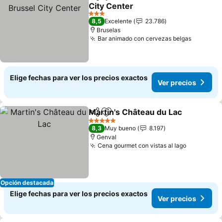
Compartir
Agregar a favoritos
City Center
3 Estrellas
8,5
Excelente
23.786
Bruselas
Bar animado con cervezas belgas
Elige fechas para ver los precios exactos
Ver precios
Martin's Château du Lac
Compartir
Agregar a favoritos
5 Estrellas
8,3
Muy bueno
8.197
Genval
Cena gourmet con vistas al lago
Opción destacada
Elige fechas para ver los precios exactos
Ver precios