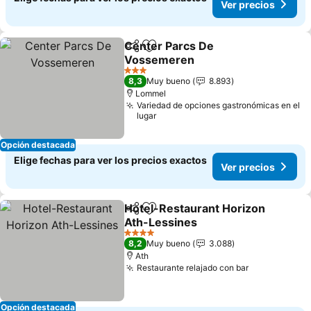
Ver precios
Center Parcs De
Compartir
Agregar a favoritos
Vossemeren
3 Estrellas
8,3
Muy bueno
8.893
Lommel
Variedad de opciones gastronómicas en el
lugar
Opción destacada
Elige fechas para ver los precios exactos
Ver precios
Hotel-Restaurant Horizon
Compartir
Agregar a favoritos
Ath-Lessines
4 Estrellas
8,2
Muy bueno
3.088
Ath
Restaurante relajado con bar
Opción destacada