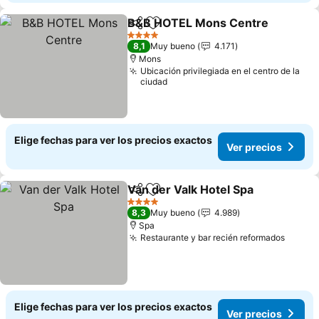
B&B HOTEL Mons Centre
Compartir
Agregar a favoritos
4 Estrellas
8,1
Muy bueno
4.171
Mons
Ubicación privilegiada en el centro de la
ciudad
Elige fechas para ver los precios exactos
Ver precios
Van der Valk Hotel Spa
Compartir
Agregar a favoritos
4 Estrellas
8,3
Muy bueno
4.989
Spa
Restaurante y bar recién reformados
Elige fechas para ver los precios exactos
Ver precios