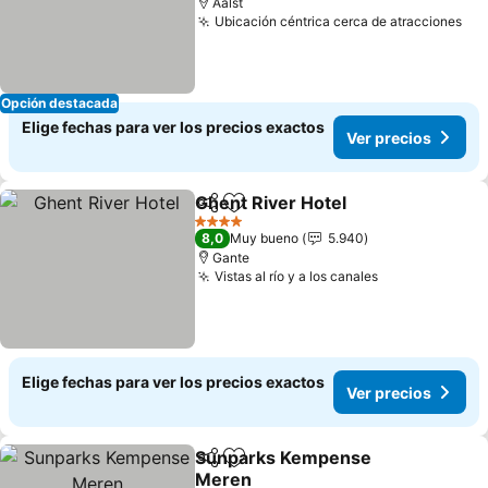
Aalst
Ubicación céntrica cerca de atracciones
Opción destacada
Elige fechas para ver los precios exactos
Ver precios
Ghent River Hotel
Compartir
Agregar a favoritos
4 Estrellas
8,0
Muy bueno
5.940
Gante
Vistas al río y a los canales
Elige fechas para ver los precios exactos
Ver precios
Sunparks Kempense
Compartir
Agregar a favoritos
Meren