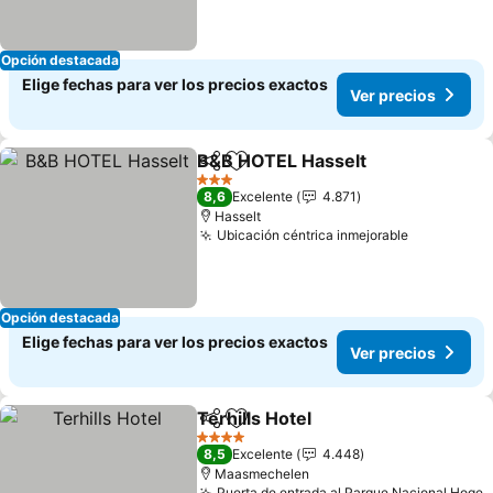
Opción destacada
Elige fechas para ver los precios exactos
Ver precios
B&B HOTEL Hasselt
Compartir
Agregar a favoritos
3 Estrellas
8,6
Excelente
4.871
Hasselt
Ubicación céntrica inmejorable
Opción destacada
Elige fechas para ver los precios exactos
Ver precios
Terhills Hotel
Compartir
Agregar a favoritos
4 Estrellas
8,5
Excelente
4.448
Maasmechelen
Puerta de entrada al Parque Nacional Hoge