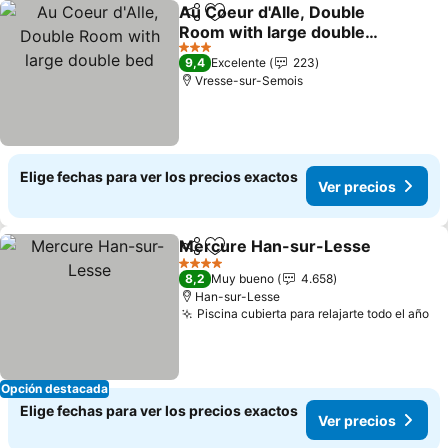
Au Coeur d'Alle, Double
Compartir
Agregar a favoritos
Room with large double
bed
3 Estrellas
9,4
Excelente
223
Vresse-sur-Semois
Elige fechas para ver los precios exactos
Ver precios
Mercure Han-sur-Lesse
Compartir
Agregar a favoritos
4 Estrellas
8,2
Muy bueno
4.658
Han-sur-Lesse
Piscina cubierta para relajarte todo el año
Opción destacada
Elige fechas para ver los precios exactos
Ver precios