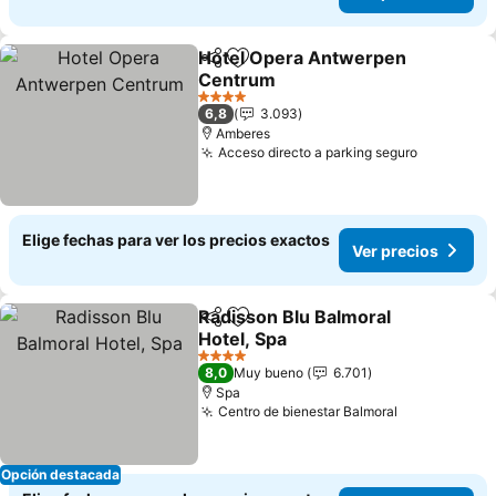
Hotel Opera Antwerpen
Compartir
Agregar a favoritos
Centrum
4 Estrellas
6,8
3.093
Amberes
Acceso directo a parking seguro
Elige fechas para ver los precios exactos
Ver precios
Radisson Blu Balmoral
Compartir
Agregar a favoritos
Hotel, Spa
4 Estrellas
8,0
Muy bueno
6.701
Spa
Centro de bienestar Balmoral
Opción destacada