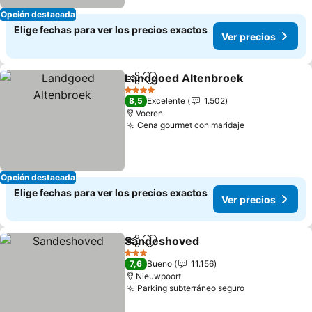
Opción destacada
Elige fechas para ver los precios exactos
Ver precios
Landgoed Altenbroek
Compartir
Agregar a favoritos
4 Estrellas
8,5
Excelente
1.502
Voeren
Cena gourmet con maridaje
Opción destacada
Elige fechas para ver los precios exactos
Ver precios
Sandeshoved
Compartir
Agregar a favoritos
3 Estrellas
7,6
Bueno
11.156
Nieuwpoort
Parking subterráneo seguro