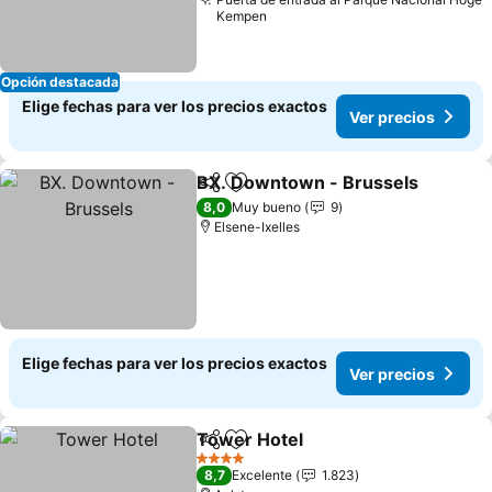
Kempen
Opción destacada
Elige fechas para ver los precios exactos
Ver precios
BX. Downtown - Brussels
Compartir
Agregar a favoritos
8,0
Muy bueno
9
Elsene-Ixelles
Elige fechas para ver los precios exactos
Ver precios
Tower Hotel
Compartir
Agregar a favoritos
4 Estrellas
8,7
Excelente
1.823