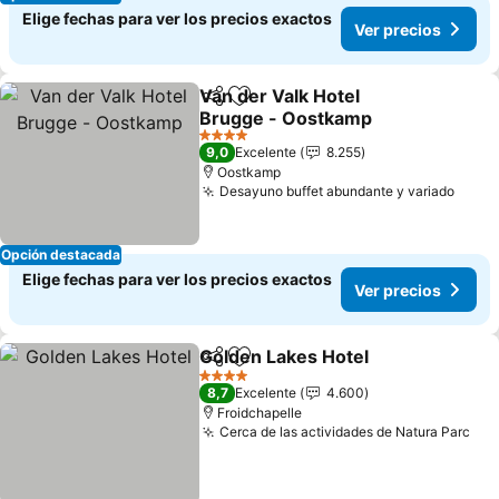
Elige fechas para ver los precios exactos
Ver precios
Van der Valk Hotel
Compartir
Agregar a favoritos
Brugge - Oostkamp
4 Estrellas
9,0
Excelente
8.255
Oostkamp
Desayuno buffet abundante y variado
Opción destacada
Elige fechas para ver los precios exactos
Ver precios
Golden Lakes Hotel
Compartir
Agregar a favoritos
4 Estrellas
8,7
Excelente
4.600
Froidchapelle
Cerca de las actividades de Natura Parc