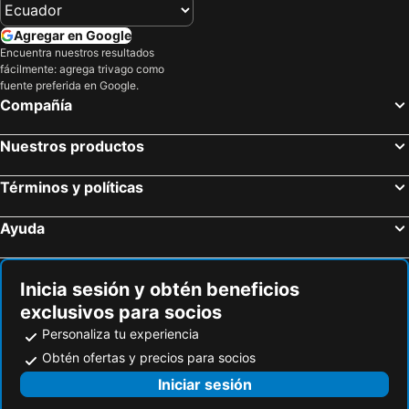
Hoteles en Hasselt
Hoteles en Houthalen-Helchteren
Agregar en Google
Hoteles en Kasterlee
Hoteles en Blankenberge
Encuentra nuestros resultados
fácilmente: agrega trivago como
Hoteles en Damme
Hoteles en Brasschaat
fuente preferida en Google.
Hoteles en Grimbergen
Hoteles en Geel
Compañía
Hoteles en Arendonk
Hoteles en Diegem
Nuestros productos
Hoteles en Wetteren
Hoteles en Schoten
Hoteles en Ronse
Hoteles en Zeebrugge
Términos y políticas
Hoteles en Sint-Pieters-Leeuw
Hoteles en Sint-Truiden
Ayuda
Hoteles en Spa
Hoteles en Momignies
Hoteles en Marche-en-Famenne
Hoteles en Namur
Inicia sesión y obtén beneficios
exclusivos para socios
Personaliza tu experiencia
Obtén ofertas y precios para socios
Iniciar sesión