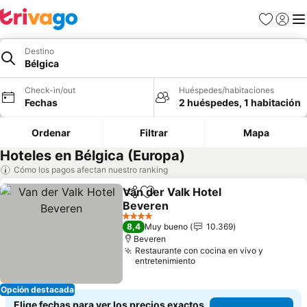
Favoritos
Iniciar 
Me
Destino
Bélgica
Check-in/out
Huéspedes/habitaciones
Fechas
2 huéspedes, 1 habitación
Ordenar
Filtrar
Mapa
Hoteles en Bélgica (Europa)
Cómo los pagos afectan nuestro ranking
Van der Valk Hotel
Compartir
Agregar a favoritos
Beveren
4 Estrellas
8,4
Muy bueno
10.369
Beveren
Restaurante con cocina en vivo y
entretenimiento
Opción destacada
Elige fechas para ver los precios exactos