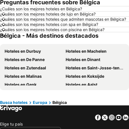
Preguntas frecuentes sobre Bélgica
Hoteles en Puerto López
Hoteles en Pedernales
¿Cuáles son los mejores hoteles en Bélgica?
Hoteles en Miami
Hoteles en Roma
¿Cuáles son los mejores hoteles de lujo en Bélgica?
Hoteles en Ambato
Hoteles en Cojimies
¿Cuáles son los mejores hoteles que admiten mascotas en Bélgica?
¿Cuáles son los mejores hoteles con spa en Bélgica?
Hoteles en Lisboa
Hoteles en Zorritos
¿Cuáles son los mejores hoteles con piscina en Bélgica?
Bélgica - Más destinos destacados
Hoteles en Oporto
Hoteles en Punta Cana
Hoteles en Ecuador
Hoteles en Galápagos
Hoteles en Durbuy
Hoteles en Machelen
Hoteles en Curazao
Hoteles en Guatemala
Hoteles en De Panne
Hoteles en Dinant
Hoteles en Santa Cruz
Hoteles en Colombia
Hoteles en Zutendaal
Hoteles en Saint-Josse-ten-Noode
Hoteles en Campania
Hoteles en Manabí
Hoteles en Malinas
Hoteles en Koksijde
Hoteles en Italia
Hoteles en Noruega
Hoteles en Genk
Hoteles en Aalst
Hoteles en Tailandia
Hoteles en Nueva Jersey
Hoteles en Stavelot
Hoteles en Trois-Ponts
Hoteles en El Caribe
Hoteles en Lima
Hoteles en Ciney
Hoteles en Charleroi
Hoteles en Tumbes
Hoteles en Orellana
Busca hoteles
Europa
Bélgica
Hoteles en Ath
Hoteles en Schaerbeek
Hoteles en San Cristóbal
Hoteles en Isla de Santorini
Facebook
Twitter
Insta
Yo
Hoteles en Saint-Gilles
Hoteles en Lummen
Elige tu país
Hoteles en Lommel
Hoteles en Nieuwpoort