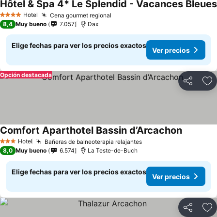
Hôtel & Spa 4* Le Splendid - Vacances Bleues
Hotel
Cena gourmet regional
4 Estrellas
8,4
Muy bueno
7.057
Dax
Elige fechas para ver los precios exactos
Ver precios
Opción destacada
Compartir
Ag
Comfort Aparthotel Bassin d’Arcachon
Hotel
Bañeras de balneoterapia relajantes
3 Estrellas
8,0
Muy bueno
6.574
La Teste-de-Buch
Elige fechas para ver los precios exactos
Ver precios
Compartir
Ag