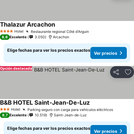
Thalazur Arcachon
Hotel
Restaurante regional Côté d'Arguin
4 Estrellas
8,6
Excelente
3.050
Arcachon
Elige fechas para ver los precios exactos
Ver precios
Opción destacada
Compartir
Ag
B&B HOTEL Saint-Jean-De-Luz
Hotel
Parking seguro con carga para vehículos eléctricos
3 Estrellas
8,7
Excelente
10.519
Saint-Jean-de-Luz
Elige fechas para ver los precios exactos
Ver precios