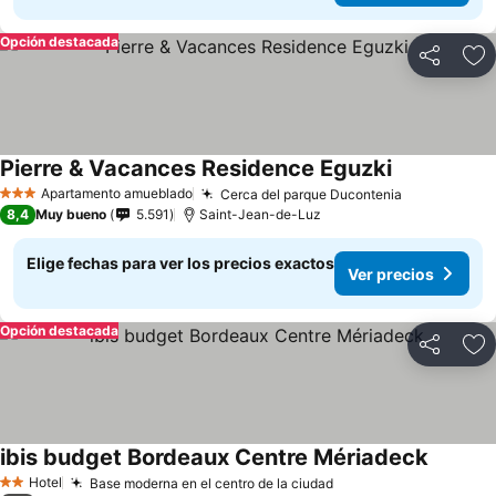
Opción destacada
Compartir
Ag
Pierre & Vacances Residence Eguzki
Apartamento amueblado
Cerca del parque Ducontenia
3 Estrellas
8,4
Muy bueno
5.591
Saint-Jean-de-Luz
Elige fechas para ver los precios exactos
Ver precios
Opción destacada
Compartir
Ag
ibis budget Bordeaux Centre Mériadeck
Hotel
Base moderna en el centro de la ciudad
2 Estrellas