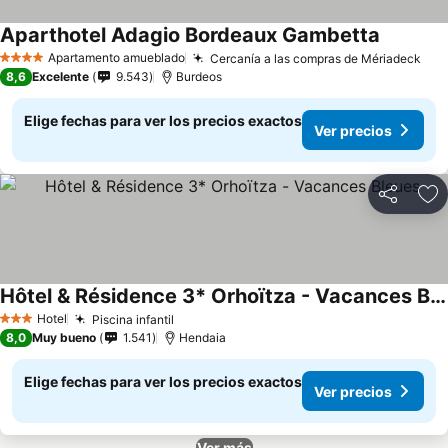
Aparthotel Adagio Bordeaux Gambetta
Apartamento amueblado
Cercanía a las compras de Mériadeck
4 Estrellas
8,6
Excelente
9.543
Burdeos
Elige fechas para ver los precios exactos
Ver precios
Compartir
Ag
Hôtel & Résidence 3* Orhoïtza - Vacances Bleues
Hotel
Piscina infantil
3 Estrellas
8,0
Muy bueno
1.541
Hendaia
Elige fechas para ver los precios exactos
Ver precios
Ver más