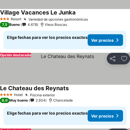
Village Vacances Le Junka
Resort
Variedad de opciones gastronómicas
3 Estrellas
7,5
Bueno
4.678
Vieux Boucau
Elige fechas para ver los precios exactos
Ver precios
Opción destacada
Compartir
Ag
Le Chateau des Reynats
Hotel
Piscina exterior
4 Estrellas
8,0
Muy bueno
2.934
Chancelade
Elige fechas para ver los precios exactos
Ver precios