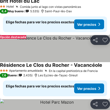
Brit Hotel du Lac
Hotel
Comida junto al lago con vistas panorámicas
2 Estrellas
8,4
Muy bueno
5.535
Saint-Paul-lès-Dax
Elige fechas para ver los precios exactos
Ver precios
Opción destacada
Compartir
Ag
Résidence Le Clos du Rocher - Vacancéole
Apartamento amueblado
En la capital prehistórica de Francia
3 Estrellas
7,6
Bueno
2.435
Les Eyzies-de-Tayac-Sireuil
Elige fechas para ver los precios exactos
Ver precios
Compartir
Ag