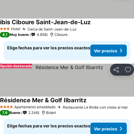
ibis Ciboure Saint-Jean-de-Luz
Hotel
Cerca de Saint-Jean-de-Luz
3 Estrellas
8,1
Muy bueno
4.858
Ciboure
Elige fechas para ver los precios exactos
Ver precios
Opción destacada
Compartir
Ag
Résidence Mer & Golf Ilbarritz
Apartamento amueblado
Restaurante Le Birdie con vistas al mar
4 Estrellas
7,6
Bueno
2.246
Bidart
Elige fechas para ver los precios exactos
Ver precios