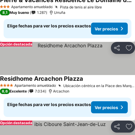
Pierre & Vacances Residence Le Domaine de Bordaberry
Apartamento amueblado
Pista de tenis al aire libre
3 Estrellas
8,1
Muy bueno
1.287
Urruña
Elige fechas para ver los precios exactos
Ver precios
Opción destacada
Compartir
Ag
Residhome Arcachon Plazza
Apartamento amueblado
Ubicación céntrica en la Place des Marquises
4 Estrellas
8,6
Excelente
7.034
Arcachon
Elige fechas para ver los precios exactos
Ver precios
Opción destacada
Compartir
Ag