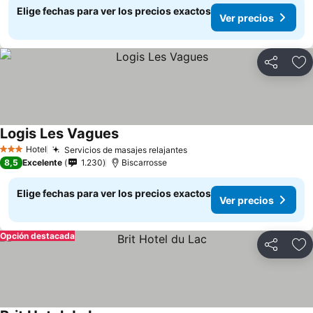
Elige fechas para ver los precios exactos
Ver precios
Compartir
Ag
Logis Les Vagues
Hotel
Servicios de masajes relajantes
3 Estrellas
8,5
Excelente
1.230
Biscarrosse
Elige fechas para ver los precios exactos
Ver precios
Opción destacada
Compartir
Ag