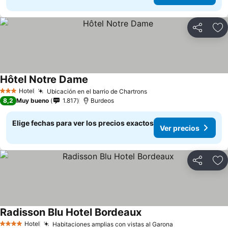
Compartir
Ag
Hôtel Notre Dame
Hotel
Ubicación en el barrio de Chartrons
3 Estrellas
8,2
Muy bueno
1.817
Burdeos
Elige fechas para ver los precios exactos
Ver precios
Compartir
Ag
Radisson Blu Hotel Bordeaux
Hotel
Habitaciones amplias con vistas al Garona
4 Estrellas