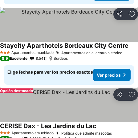
Compartir
Ag
Staycity Aparthotels Bordeaux City Centre
Apartamento amueblado
Apartamentos en el centro histórico
3 Estrellas
8,9
Excelente
8.541
Burdeos
Elige fechas para ver los precios exactos
Ver precios
Opción destacada
Compartir
Ag
CERISE Dax - Les Jardins du Lac
Apartamento amueblado
Política que admite mascotas
3 Estrellas