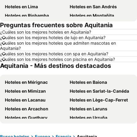
Hoteles en Lima
Hoteles en San Andrés
Hoteles en Riobamba
Hoteles en Montañita
Preguntas frecuentes sobre Aquitania
Hoteles en Puerto López
Hoteles en Pedernales
¿Cuáles son los mejores hoteles en Aquitania?
Hoteles en Miami
Hoteles en Roma
¿Cuáles son los mejores hoteles de lujo en Aquitania?
Hoteles en Ambato
Hoteles en Cojimies
¿Cuáles son los mejores hoteles que admiten mascotas en
Aquitania?
Hoteles en Lisboa
Hoteles en Zorritos
¿Cuáles son los mejores hoteles con spa en Aquitania?
¿Cuáles son los mejores hoteles con piscina en Aquitania?
Hoteles en Oporto
Hoteles en Panamá
Aquitania - Más destinos destacados
Hoteles en Galápagos
Hoteles en Esmeraldas
Hoteles en Curazao
Hoteles en Guatemala
Hoteles en Mérignac
Hoteles en Baiona
Hoteles en Santa Cruz
Hoteles en Colombia
Hoteles en Mimizan
Hoteles en Sarlat-la-Canéda
Hoteles en Campania
Hoteles en Manabí
Hoteles en Lacanau
Hoteles en Lège-Cap-Ferret
Hoteles en Italia
Hoteles en Noruega
Hoteles en Arcachon
Hoteles en Laruns
Hoteles en Tailandia
Hoteles en Nueva Jersey
Hoteles en Guethary
Hoteles en Urruña
Hoteles en El Caribe
Hoteles en Lima
Hoteles en Moliets-et-Maâ
Hoteles en Dax
Hoteles en Tumbes
Hoteles en Orellana
Hoteles en Bergerac
Hoteles en Mios
Busca hoteles
Europa
Francia
Aquitania