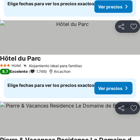
Elige fechas para ver los precios exactos
Ver precios
Compartir
Ag
Hôtel du Parc
Hotel
Alojamiento ideal para familias
3 Estrellas
8,7
Excelente
1.746
Arcachon
Elige fechas para ver los precios exactos
Ver precios
Compartir
Ag