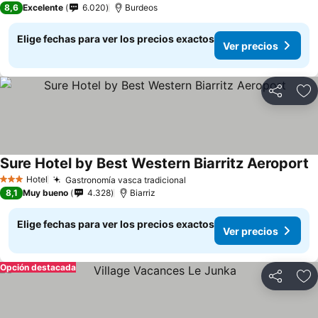
8,6
Excelente
6.020
Burdeos
Elige fechas para ver los precios exactos
Ver precios
Compartir
Ag
Sure Hotel by Best Western Biarritz Aeroport
Hotel
Gastronomía vasca tradicional
3 Estrellas
8,1
Muy bueno
4.328
Biarriz
Elige fechas para ver los precios exactos
Ver precios
Opción destacada
Compartir
Ag