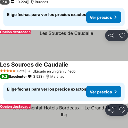
7,0
10.224
Burdeos
Elige fechas para ver los precios exactos
Ver precios
Opción destacada
Compartir
Ag
Les Sources de Caudalie
Hotel
Ubicado en un gran viñedo
5 Estrellas
9,2
Excelente
3.923
Martillac
Elige fechas para ver los precios exactos
Ver precios
Opción destacada
Compartir
Ag