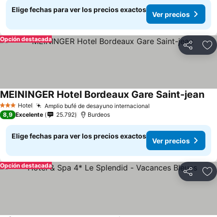
Elige fechas para ver los precios exactos
Ver precios
Opción destacada
Compartir
Ag
MEININGER Hotel Bordeaux Gare Saint-jean
Hotel
Amplio bufé de desayuno internacional
3 Estrellas
8,9
Excelente
25.792
Burdeos
Elige fechas para ver los precios exactos
Ver precios
Opción destacada
Compartir
Ag