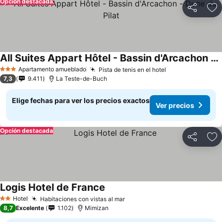
Opción destacada
Compartir
Ag
All Suites Appart Hôtel - Bassin d'Arcachon - Dune du Pilat
Apartamento amueblado
Pista de tenis en el hotel
3 Estrellas
7,3
9.411
La Teste-de-Buch
Elige fechas para ver los precios exactos
Ver precios
Opción destacada
Compartir
Ag
Logis Hotel de France
Hotel
Habitaciones con vistas al mar
2 Estrellas
8,7
Excelente
1.102
Mimizan