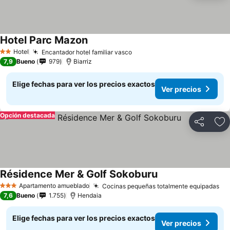
Hotel Parc Mazon
Hotel
Encantador hotel familiar vasco
2 Estrellas
7,9
Bueno
979
Biarriz
Elige fechas para ver los precios exactos
Ver precios
Opción destacada
Compartir
Ag
Résidence Mer & Golf Sokoburu
Apartamento amueblado
Cocinas pequeñas totalmente equipadas
3 Estrellas
7,6
Bueno
1.755
Hendaia
Elige fechas para ver los precios exactos
Ver precios