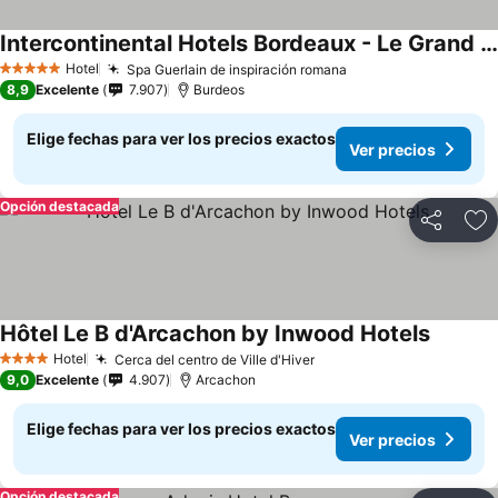
Intercontinental Hotels Bordeaux - Le Grand Hotel By Ihg
Hotel
Spa Guerlain de inspiración romana
5 Estrellas
8,9
Excelente
7.907
Burdeos
Elige fechas para ver los precios exactos
Ver precios
Opción destacada
Compartir
Ag
Hôtel Le B d'Arcachon by Inwood Hotels
Hotel
Cerca del centro de Ville d'Hiver
4 Estrellas
9,0
Excelente
4.907
Arcachon
Elige fechas para ver los precios exactos
Ver precios
Opción destacada