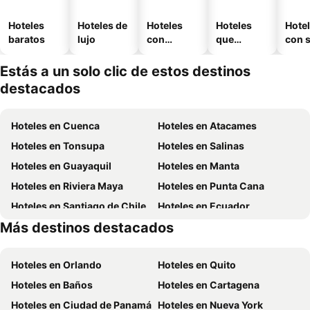
Hoteles
Hoteles de
Hoteles
Hoteles
Hote
baratos
lujo
con
que
con 
piscina
aceptan
mascotas
Estás a un solo clic de estos destinos
destacados
Hoteles en Cuenca
Hoteles en Atacames
Hoteles en Tonsupa
Hoteles en Salinas
Hoteles en Guayaquil
Hoteles en Manta
Hoteles en Riviera Maya
Hoteles en Punta Cana
Hoteles en Santiago de Chile
Hoteles en Ecuador
Más destinos destacados
Hoteles en México
Hoteles en Chicago
Hoteles en Orlando
Hoteles en Quito
Hoteles en Baños
Hoteles en Cartagena
Hoteles en Ciudad de Panamá
Hoteles en Nueva York