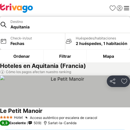
Favoritos
Iniciar 
Me
Destino
Aquitania
Check-in/out
Huéspedes/habitaciones
Fechas
2 huéspedes, 1 habitación
Ordenar
Filtrar
Mapa
Hoteles en Aquitania (Francia)
Cómo los pagos afectan nuestro ranking
Compartir
Ag
Le Petit Manoir
Hotel
Acceso auténtico por escalera de caracol
4 Estrellas
9,3
Excelente
509
Sarlat-la-Canéda