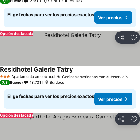
7,9
Bueno
2.690
Saint-Paul-lès-Dax
Elige fechas para ver los precios exactos
Ver precios
Opción destacada
Compartir
Ag
Residhotel Galerie Tatry
Apartamento amueblado
Cocinas americanas con autoservicio
3 Estrellas
7,8
Bueno
18.731
Burdeos
Elige fechas para ver los precios exactos
Ver precios
Opción destacada
Compartir
Ag