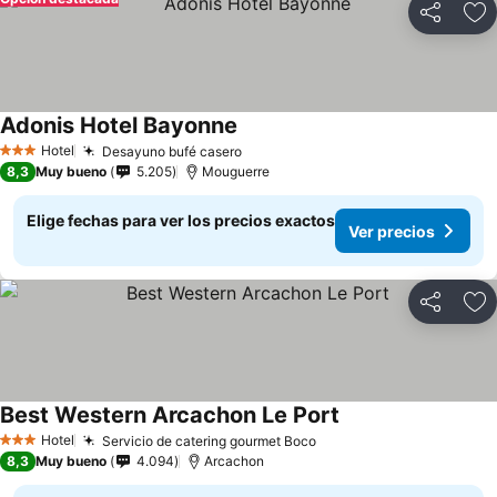
Compartir
Ag
Adonis Hotel Bayonne
Hotel
Desayuno bufé casero
3 Estrellas
8,3
Muy bueno
5.205
Mouguerre
Elige fechas para ver los precios exactos
Ver precios
Compartir
Ag
Best Western Arcachon Le Port
Hotel
Servicio de catering gourmet Boco
3 Estrellas
8,3
Muy bueno
4.094
Arcachon