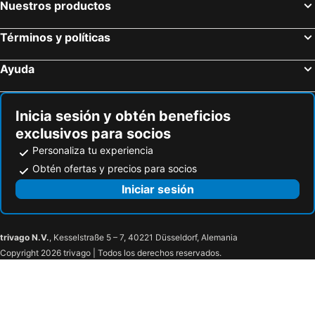
Nuestros productos
Hoteles en San José
Hoteles en Lanjarón
Hoteles en Alhaurín el Grande
Hoteles en Vélez-Málaga
Términos y políticas
Hoteles en Islantilla
Hoteles en Novo Sancti Petri
Ayuda
Hoteles en Algeciras
Hoteles en San Roque
Hoteles en Andújar
Hoteles en Medina-Sidonia
Inicia sesión y obtén beneficios
exclusivos para socios
Personaliza tu experiencia
Obtén ofertas y precios para socios
Iniciar sesión
trivago N.V.
, Kesselstraße 5 – 7, 40221 Düsseldorf, Alemania
Copyright 2026 trivago | Todos los derechos reservados.