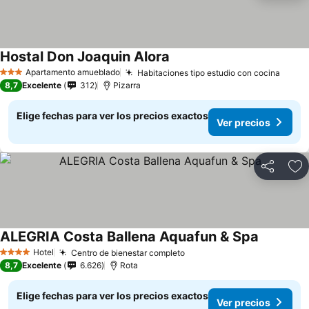
Hostal Don Joaquin Alora
Ver precios
Apartamento amueblado
Habitaciones tipo estudio con cocina
Ver p
3 Estrellas
8,7
Excelente
312
Pizarra
Elige fechas para ver los precios exactos
Ver precios
Compartir
Ag
ALEGRIA Costa Ballena Aquafun & Spa
Ver preci
Hotel
Centro de bienestar completo
Ver precios
4 Estrellas
8,7
Excelente
6.626
Rota
Elige fechas para ver los precios exactos
Ver precios