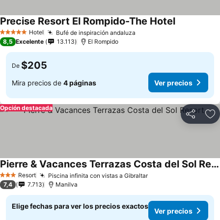
Precise Resort El Rompido-The Hotel
Ver precios
Hotel
Bufé de inspiración andaluza
Ver precios
5 Estrellas
8,5
Excelente
13.113
El Rompido
$205
De
Mira precios de
4 páginas
Ver precios
Opción destacada
Compartir
Ag
Pierre & Vacances Terrazas Costa del Sol Resort
Ver precios
Resort
Piscina infinita con vistas a Gibraltar
Ver precios
3 Estrellas
7,4
7.713
Manilva
Elige fechas para ver los precios exactos
Ver precios