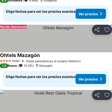
8,5
Excelente
4.668
Estepona
Elige fechas para ver los precios exactos
Ver precios
Opción destacada
Compartir
Ag
Ohtels Mazagón
Ver precios
Hotel
Vistas panorámicas al océano Atlántico
Ver precios
4 Estrellas
7,8
Bueno
10.191
Mazagón
Elige fechas para ver los precios exactos
Ver precios
Compartir
Ag