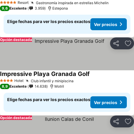
Resort
Gastronomía inspirada en estrellas Michelin
Ver precios
5 Estrellas
9,6
Excelente
3.959
Estepona
Elige fechas para ver los precios exactos
Ver precios
Opción destacada
Compartir
Ag
Impressive Playa Granada Golf
Ver precios
Hotel
Club infantil y minipiscina
Ver precios
4 Estrellas
8,9
Excelente
14.638
Motril
Elige fechas para ver los precios exactos
Ver precios
Opción destacada
Compartir
Ag