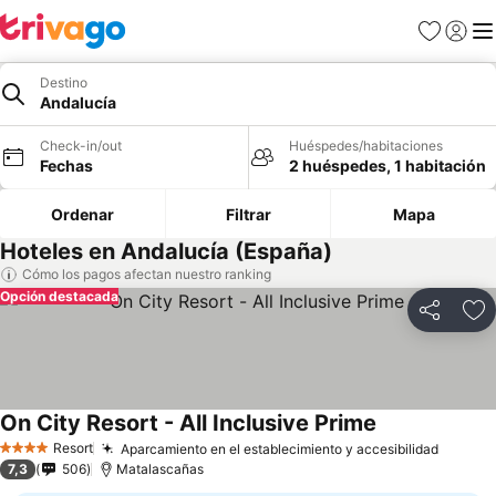
Favoritos
Iniciar 
Me
Destino
Andalucía
Check-in/out
Huéspedes/habitaciones
Fechas
2 huéspedes, 1 habitación
Ordenar
Filtrar
Mapa
Hoteles en Andalucía (España)
Cómo los pagos afectan nuestro ranking
Opción destacada
Compartir
Ag
On City Resort - All Inclusive Prime
Ver precios
Resort
Aparcamiento en el establecimiento y accesibilidad
Ver pr
4 Estrellas
7,3
506
Matalascañas