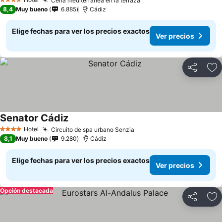
Cena mediterránea en la terraza
Ver precios
4 Estrellas
8,4
Muy bueno
6.885
Cádiz
Elige fechas para ver los precios exactos
Ver precios
Compartir
Ag
Senator Cádiz
Ver precios
Hotel
Circuito de spa urbano Senzia
Ver precios
4 Estrellas
8,1
Muy bueno
9.280
Cádiz
Elige fechas para ver los precios exactos
Ver precios
Opción destacada
Compartir
Ag