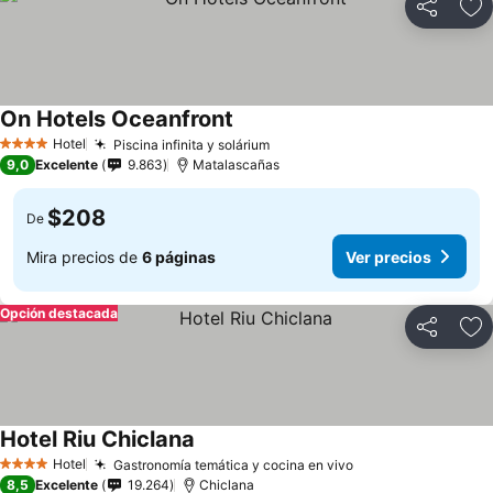
Compartir
Ag
On Hotels Oceanfront
Ver precios
Hotel
Piscina infinita y solárium
Ver precios
4 Estrellas
9,0
Excelente
9.863
Matalascañas
$208
De
Mira precios de
6 páginas
Ver precios
Opción destacada
Compartir
Ag
Hotel Riu Chiclana
Ver precios
Hotel
Gastronomía temática y cocina en vivo
Ver precios
4 Estrellas
8,5
Excelente
19.264
Chiclana