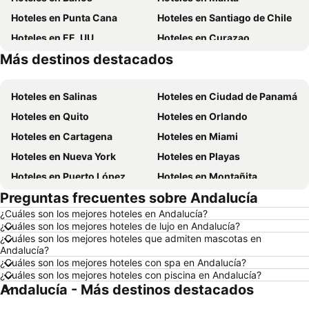
Hoteles en Punta Cana
Hoteles en Santiago de Chile
Hoteles en EE. UU.
Hoteles en Curazao
Más destinos destacados
Hoteles en Lima
Hoteles en Santa Cruz
Hoteles en Salinas
Hoteles en Ciudad de Panamá
Hoteles en Quito
Hoteles en Orlando
Hoteles en Cartagena
Hoteles en Miami
Hoteles en Nueva York
Hoteles en Playas
Hoteles en Puerto López
Hoteles en Montañita
Preguntas frecuentes sobre Andalucía
Hoteles en Zorritos
Hoteles en Madrid
¿Cuáles son los mejores hoteles en Andalucía?
Hoteles en Roma
Hoteles en Bogotá
¿Cuáles son los mejores hoteles de lujo en Andalucía?
Hoteles en Riobamba
Hoteles en París
¿Cuáles son los mejores hoteles que admiten mascotas en
Andalucía?
Hoteles en Ambato
Hoteles en Ibarra
¿Cuáles son los mejores hoteles con spa en Andalucía?
¿Cuáles son los mejores hoteles con piscina en Andalucía?
Hoteles en Loja
Hoteles en Chicago
Andalucía - Más destinos destacados
Hoteles en Ecuador
Hoteles en Colombia