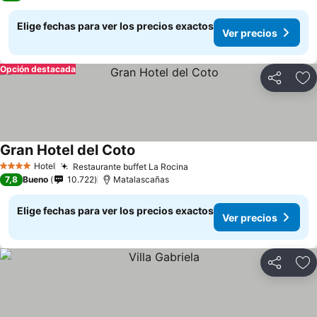
Elige fechas para ver los precios exactos
Ver precios
Opción destacada
Compartir
Ag
Gran Hotel del Coto
Ver precios
Hotel
Restaurante buffet La Rocina
Ver precios
4 Estrellas
7,8
Bueno
10.722
Matalascañas
Elige fechas para ver los precios exactos
Ver precios
Compartir
Ag