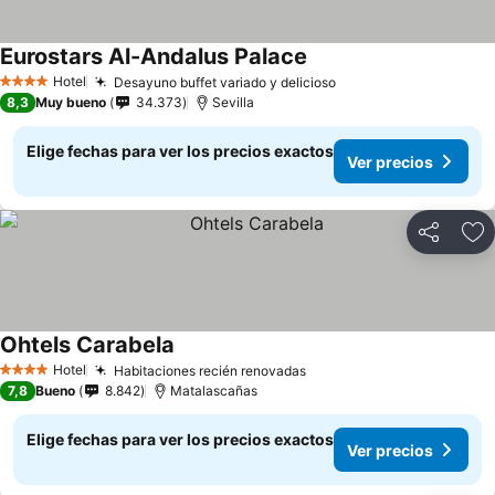
Eurostars Al-Andalus Palace
Ver precios
Hotel
Desayuno buffet variado y delicioso
Ver precios
4 Estrellas
8,3
Muy bueno
34.373
Sevilla
Elige fechas para ver los precios exactos
Ver precios
Compartir
Ag
Ohtels Carabela
Ver precios
Hotel
Habitaciones recién renovadas
Ver precios
4 Estrellas
7,8
Bueno
8.842
Matalascañas
Elige fechas para ver los precios exactos
Ver precios