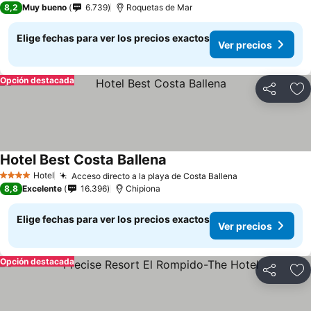
8,2
Muy bueno
6.739
Roquetas de Mar
Elige fechas para ver los precios exactos
Ver precios
Opción destacada
Compartir
Ag
Hotel Best Costa Ballena
Ver precios
Hotel
Acceso directo a la playa de Costa Ballena
Ver precios
4 Estrellas
8,8
Excelente
16.396
Chipiona
Elige fechas para ver los precios exactos
Ver precios
Opción destacada
Compartir
Ag