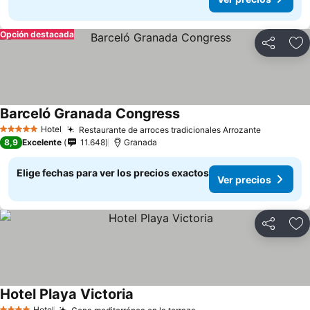
Opción destacada
Compartir
Ag
Barceló Granada Congress
Ver precios
Hotel
Restaurante de arroces tradicionales Arrozante
Ver preci
5 Estrellas
8,9
Excelente
11.648
Granada
Elige fechas para ver los precios exactos
Ver precios
Compartir
Ag
Hotel Playa Victoria
Ver precios
Hotel