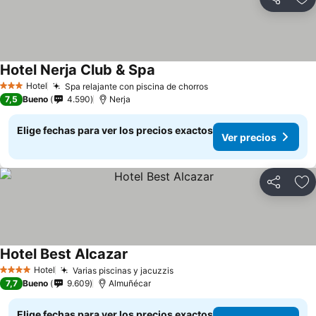
Compartir
Ag
Hotel Nerja Club & Spa
Ver precios
Hotel
Spa relajante con piscina de chorros
Ver precios
3 Estrellas
7,5
Bueno
4.590
Nerja
Elige fechas para ver los precios exactos
Ver precios
Compartir
Ag
Hotel Best Alcazar
Ver precios
Hotel
Varias piscinas y jacuzzis
Ver precios
4 Estrellas
7,7
Bueno
9.609
Almuñécar
Elige fechas para ver los precios exactos