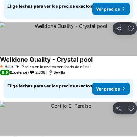
Elige fechas para ver los precios exactos
Ver precios
Compartir
Ag
Welldone Quality - Crystal pool
Ver precios
Hotel
Piscina en la azotea con fondo de cristal
Ver precios
1 Estrellas
8,9
Excelente
2.838
Sevilla
Elige fechas para ver los precios exactos
Ver precios
Compartir
Ag