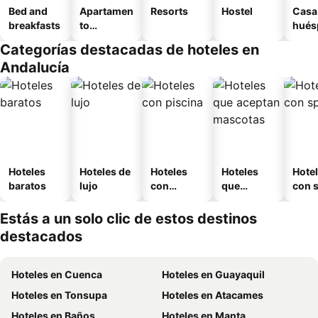
Bed and
Apartamen
Resorts
Hostel
Casa
breakfasts
to
hués
amueblad
Categorías destacadas de hoteles en
o
Andalucía
Hoteles
Hoteles de
Hoteles
Hoteles
Hote
baratos
lujo
con
que
con 
piscina
aceptan
mascotas
Estás a un solo clic de estos destinos
destacados
Hoteles en Cuenca
Hoteles en Guayaquil
Hoteles en Tonsupa
Hoteles en Atacames
Hoteles en Baños
Hoteles en Manta