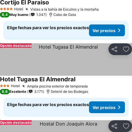
Cortijo El Paraiso
Ver precios
Hotel
Vistas a la bahía de Escullos y la montaña
Ver precios
4 Estrellas
8,4
Muy bueno
1.347
Cabo de Gata
Elige fechas para ver los precios exactos
Ver precios
Opción destacada
Compartir
Ag
Hotel Tugasa El Almendral
Ver precios
Hotel
Amplia piscina exterior de temporada
Ver precios
3 Estrellas
8,6
Excelente
3.171
Setenil de las Bodegas
Elige fechas para ver los precios exactos
Ver precios
Opción destacada
Compartir
Ag