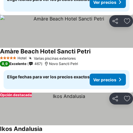
Ver precios
Compartir
Ag
Amàre Beach Hotel Sancti Petri
Ver precios
Hotel
Varias piscinas exteriores
Ver precios
5 Estrellas
8,9
Excelente
467
Novo Sancti Petri
Elige fechas para ver los precios exactos
Ver precios
Opción destacada
Compartir
Ag
Ikos Andalusia
Ver precios