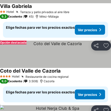
Villa Gabriela
Ver precios
Hotel
Terraza y patio privados al aire libre
Ver precios
2 Estrellas
9,3
Excelente
45
Vélez-Málaga
Elige fechas para ver los precios exactos
Ver precios
Opción destacada
Compartir
Ag
Coto del Valle de Cazorla
Ver precios
Hotel
Restaurante de cocina regional
Ver precios
4 Estrellas
9,0
Excelente
3.508
Cazorla
Elige fechas para ver los precios exactos
Ver precios