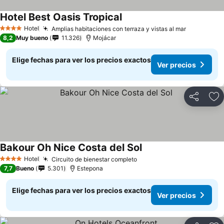
Hotel Best Oasis Tropical
Ver precios
Hotel
Amplias habitaciones con terraza y vistas al mar
Ver preci
4 Estrellas
8,2
Muy bueno
11.326
Mojácar
Elige fechas para ver los precios exactos
Ver precios
Compartir
Ag
Bakour Oh Nice Costa del Sol
Ver precios
Hotel
Circuito de bienestar completo
Ver precios
4 Estrellas
7,7
Bueno
5.301
Estepona
Elige fechas para ver los precios exactos
Ver precios