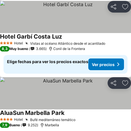
Compartir
Ag
Hotel Garbí Costa Luz
Ver precios
Hotel
Vistas al océano Atlántico desde el acantilado
Ver precios
4 Estrellas
8,3
Muy bueno
3.665
Conil de la Frontera
Elige fechas para ver los precios exactos
Ver precios
Compartir
Ag
AluaSun Marbella Park
Ver precios
Hotel
Bufé mediterráneo temático
Ver precios
4 Estrellas
7,9
Bueno
9.252
Marbella