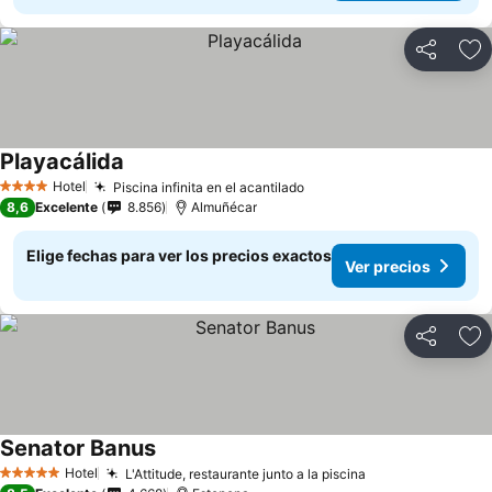
Compartir
Ag
Playacálida
Ver precios
Hotel
Piscina infinita en el acantilado
Ver precios
4 Estrellas
8,6
Excelente
8.856
Almuñécar
Elige fechas para ver los precios exactos
Ver precios
Compartir
Ag
Senator Banus
Ver precios
Hotel
L'Attitude, restaurante junto a la piscina
Ver precios
5 Estrellas