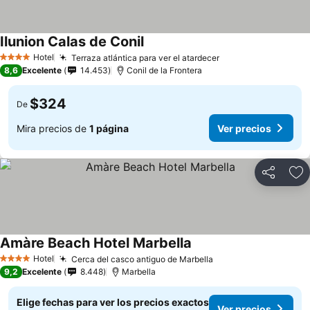
Ilunion Calas de Conil
Ver precios
Hotel
Terraza atlántica para ver el atardecer
Ver precios
4 Estrellas
8,6
Excelente
14.453
Conil de la Frontera
$324
De
Mira precios de
1 página
Ver precios
Compartir
Ag
Amàre Beach Hotel Marbella
Ver precios
Hotel
Cerca del casco antiguo de Marbella
Ver precios
4 Estrellas
9,2
Excelente
8.448
Marbella
Elige fechas para ver los precios exactos
Ver precios