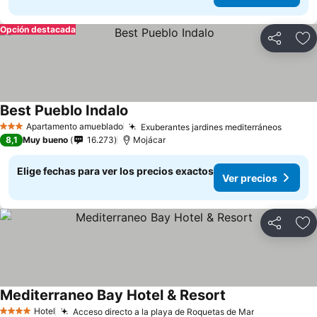
Opción destacada
Compartir
Ag
Best Pueblo Indalo
Ver precios
Apartamento amueblado
Exuberantes jardines mediterráneos
Ver pr
3 Estrellas
8,1
Muy bueno
16.273
Mojácar
Elige fechas para ver los precios exactos
Ver precios
Compartir
Ag
Mediterraneo Bay Hotel & Resort
Ver precios
Hotel
Acceso directo a la playa de Roquetas de Mar
Ver precios
4 Estrellas